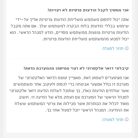
אני ממשיך לקבל הודעות פרטיות לא רצויות!
אתה יכול לחסום משתמש משליחת הודעות פרטיות אליך על-ידי
שימוש בכללי הודעות בלוח הבקרה למשתמש שלך. אם אתה מקבל
הודעות פרטיות פוגעות ממשתמש מסויים, הודע למנהל הראשי. הוא
יכול למנוע מהמשתמש משליחת הודעות פרטיות.
חזור למעלה
קיבלתי דואר אלקטרוני לא רצוי ממישהו מהמערכת הזאת!
אנו מצטערים לשמוע זאת. מאפיין טופס הדואר האלקטרוני של
מערכת זו כולל אמצעי אבטחה כדי לנסות ולעקוב אחר משתמשים
אשר שולחים הודעות כאלו, כך שתוכל לשלוח הודעת דואר אלקטרוני
למנהל הראשי של המערכת עם העתק מלא של הודעה זו. חשוב
מאוד לכלול את הכותרות אשר מכילות את פרטי המשתמש ששלח
את ההודעה. המנהל הראשי יוכל לפעול אחר כך.
חזור למעלה