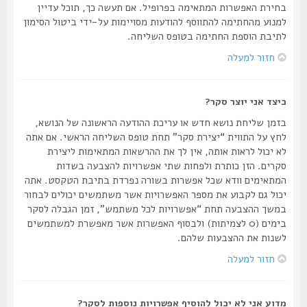
בחירת האפשרות המתאימה בפרופיל. אם תעשה כך, תוכל עדיין
למנוע מהחתימה להתווסף להודעות מסויימות על-ידי ביטול הסימון
לתיבת הוספת החתימה בטופס השליחה.
חזור למעלה
כיצד אני יוצר סקר?
בזמן שליחת נושא חדש או עריכת ההודעה הראשונה של הנושא,
לחץ על התווית “יצירת סקר” תחת טופס השליחה הראשי. אם אתה
לא יכול לראות אותה, אין לך את ההרשאות המתאימות ליצירת
סקרים. הזן כותרת ולפחות שתי אפשרויות להצבעה בשדות
המתאימים וודא שכל אפשרות בשורה נפרדת בתיבת הטקסט. אתה
יכול גם לקבוע את מספר האפשרויות אשר משתמשים יכולים לבחור
במשך ההצבעה תחת “אפשרויות לכל משתמש”, זמן הגבלה לסקר
בימים (0 לצמיתות) ולבסוף האפשרות אשר מאפשרת למשתמשים
לשנות את ההצבעות שלהם.
חזור למעלה
מדוע אני לא יכול להוסיף אפשרויות נוספות לסקר?