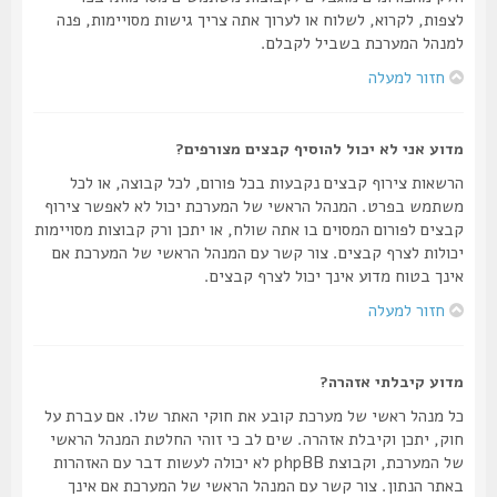
לצפות, לקרוא, לשלוח או לערוך אתה צריך גישות מסויימות, פנה
למנהל המערכת בשביל לקבלם.
חזור למעלה
מדוע אני לא יכול להוסיף קבצים מצורפים?
הרשאות צירוף קבצים נקבעות בכל פורום, לכל קבוצה, או לכל
משתמש בפרט. המנהל הראשי של המערכת יכול לא לאפשר צירוף
קבצים לפורום המסוים בו אתה שולח, או יתכן ורק קבוצות מסויימות
יכולות לצרף קבצים. צור קשר עם המנהל הראשי של המערכת אם
אינך בטוח מדוע אינך יכול לצרף קבצים.
חזור למעלה
מדוע קיבלתי אזהרה?
כל מנהל ראשי של מערכת קובע את חוקי האתר שלו. אם עברת על
חוק, יתכן וקיבלת אזהרה. שים לב כי זוהי החלטת המנהל הראשי
של המערכת, וקבוצת phpBB לא יכולה לעשות דבר עם האזהרות
באתר הנתון. צור קשר עם המנהל הראשי של המערכת אם אינך