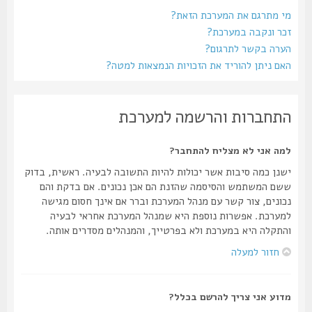
מי מתרגם את המערכת הזאת?
זכר ונקבה במערכת?
הערה בקשר לתרגום?
האם ניתן להוריד את הזכויות הנמצאות למטה?
התחברות והרשמה למערכת
למה אני לא מצליח להתחבר?
ישנן כמה סיבות אשר יכולות להיות התשובה לבעיה. ראשית, בדוק
ששם המשתמש והסיסמה שהזנת הם אכן נכונים. אם בדקת והם
נכונים, צור קשר עם מנהל המערכת וברר אם אינך חסום מגישה
למערכת. אפשרות נוספת היא שמנהל המערכת אחראי לבעיה
והתקלה היא במערכת ולא בפרטייך, והמנהלים מסדרים אותה.
חזור למעלה
מדוע אני צריך להרשם בכלל?