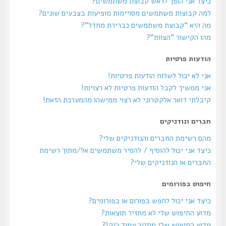
כיצד אני הופך לראש קבוצת משתמשים?
למה קבוצות משתמשים מסויימות מופיעות בצבעים שונים?
מה היא “קבוצת משתמשים כברירת מחדל”?
מהו הקישור “הצוות”?
הודעות פרטיות
אני לא יכול לשלוח הודעות פרטיות!
אני ממשיך לקבל הודעות פרטיות לא רצויות!
קיבלתי דואר אלקטרוני לא רצוי ממישהו מהמערכת הזאת!
חברים ונודניקים
מהם רשימת החברים והנודניקים שלי?
כיצד אני יכול להוסיף / להסיר משתמשים אל/מתוך רשימת
החברים או הנודניקים שלי?
חיפוש בפורומים
כיצד אני יכול לחפש בפורום או בפורומים?
מדוע החיפוש שלי לא מחזיר תוצאות?
מדוע החיפוש שלי מחזיר עמוד ריק!?