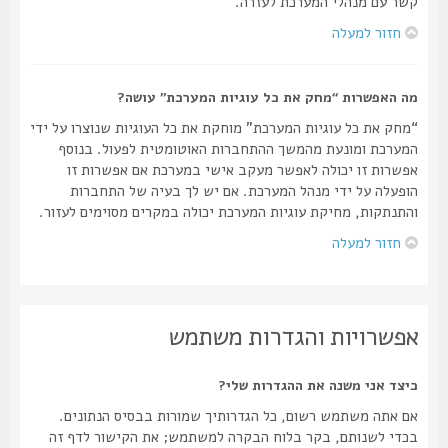
קשר עם מנהלי המערכת לעזרה.
חזור למעלה
מה האפשרות “מחק את כל עוגיות המערכת” עושה?
“מחק את כל עוגיות המערכת” מוחקת את כל העוגיות שנוצרו על ידי
המערכת ומונעת מהמשך ההתחברות האוטומטית לפעול. בנוסף
אפשרות זו יכולה לאפשר מעקב אישי במערכת אם אפשרות זו
הופעלה על ידי מנהל המערכת. אם יש לך בעיה של התחברות
והתנתקות, מחיקת עוגיות המערכת יכולה במקרים מסוימים לעזור.
חזור למעלה
אפשרויות והגדרות משתמש
כיצד אני משנה את ההגדרות שלי?
אם אתה משתמש רשום, כל הגדרותיך שמורות בבסיס הנתונים.
בכדי לשנותם, בקר בלוח הבקרה למשתמש; את הקישור לדף זה