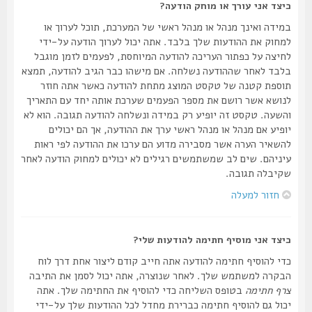
כיצד אני עורך או מוחק הודעה?
במידה ואינך מנהל או מנהל ראשי של המערכת, תוכל לערוך או
למחוק את ההודעות שלך בלבד. אתה יכול לערוך הודעה על-ידי
לחיצה על כפתור העריכה להודעה המיוחסת, לפעמים לזמן מוגבל
בלבד לאחר שההודעה נשלחה. אם מישהו כבר הגיב להודעה, תמצא
תוספת קטנה של טקסט המוצג מתחת להודעה כאשר אתה חוזר
לנושא אשר רושם את מספר הפעמים שערכת אותה יחד עם התאריך
והשעה. טקסט זה יופיע רק במידה ונשלחה להודעה תגובה. הוא לא
יופיע אם מנהל או מנהל ראשי ערך את ההודעה, אך הם יכולים
להשאיר הערה אשר מסבירה מדוע הם ערכו את ההודעה לפי ראות
עיניהם. שים לב שמשתמשים רגילים לא יכולים למחוק הודעה לאחר
שקיבלה תגובה.
חזור למעלה
כיצד אני מוסיף חתימה להודעות שלי?
כדי להוסיף חתימה להודעה אתה חייב קודם ליצור אחת דרך לוח
הבקרה למשתמש שלך. לאחר שנוצרה, אתה יכול לסמן את התיבה
צרף חתימה
בטופס השליחה כדי להוסיף את החתימה שלך. אתה
יכול גם להוסיף חתימה כברירת מחדל לכל ההודעות שלך על-ידי