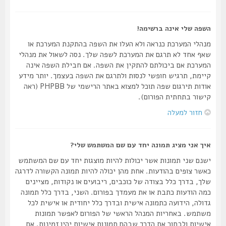
השפה שלי אינה ברשימה!
מנהלי המערכת כנראה ולא העלו את השפה בהתקנת המערכת או
שאף אחד לא תרגם את המערכת לשפה שלך. נסה לשאול את מנהלי
המערכת אם ביכולתם להתקין את השפה. אם חבילת השפה אינה
קיימת, תרגיש חופשי לנסות ולתרגם את השפה בעצמך. יותר מידע
אודות תירגום שפה תוכל למצוא באתר הרישמי של PHPBB (ראה
קישור בתחתית הפורום).
חזור למעלה
איך אני מציג תמונה יחד עם שם המשתמש שלי?
ישנם שני תמונות אשר יכולות להיות מוצגות יחד עם שם המשתמש
כאשר צופים בהודעות. אחת מהן יכולה להיות תמונה הקשורה לדרגה
שלך, בדרך כלל בצודה של כוכבים, ריבועים או נקודות, מציינים
כמה הודעות כתבת או את מעמדך בפורום. השני, בדרך כלל תמונה
גדולה, הידועה כתמונה אישית ובדרך כלל יחודית או אישית לכל
משתמש. באחריות המנהל הראשי של הפורום לאפשר תמונות
אישיות ולבחור את הדרך שבהם תמונות אישיות יהיו זמינות. אם