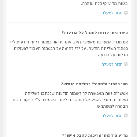
בטוח מדוע קיבלת אזהרה.
חזור למעלה
כיצד ניתן לדווח למנהל על הודעות?
אם מנהל המערכת מאפשר זאת, אתה תראה כפתור דיווח הודעות ליד
כפתור השליחת הודעה. על ידי לחיצה על הכפתור תעבור לפעולות
הדיווח על הודעה.
חזור למעלה
מהו כפתור ה“שמור” בשליחת הנושא?
אפשרות זאת מאפשרת לך לשמור הודעות שנכתבו לשליחה
מאוחרת, תוכל להגיע אליהם שנית לאחר השמירה ע"י ביקור בלוח
הבקרה למשתמש.
חזור למעלה
מדוע הודעותי צריכות לקבל אישור?