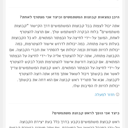
היכן נמצאות קבוצות המשתמשים וכיצד אני מצטרף לאחת?
אתה יכול לצפות בכל קבוצות המשתמשים דרך הקישור “קבוצות
משתמשים” בלוח הבקרה למשתמש שלך. אם תרצה להצטרף
לאחת, המשך על-ידי לחיצה על הכפתור המתאים. לא כל הקבוצות
בעלות גישה פתוחה. כמה יכולות לדרוש אישור להצטרפות, כמה
יכולות להיות סגורות וכמה יכולות אף להסתיר את חברי הקבוצה. אם
הקבוצה פתוחה, אתה יכול להצטרף אליה על-ידי לחיצה על הכפתור
המתאים. אם קבוצה דורשת אישור להצטרפות תוכל לבקש להצטרף
על-ידי לחיצה על הכפתור המתאים. ראש קבוצת המשתמשים צריך
לאשר את בקשתך ויכול לשאול אותך מדוע אתה רוצה להצטרף
לקבוצה. אנא אל תטריד ראש קבוצה אם הוא דחה את בקשתך.
יכולות להיות לו הסיבות שלו.
חזור למעלה
כיצד אני הופך לראש קבוצת משתמשים?
ראש קבוצת משתמשים נקבע בדרך כלל בעת יצירת הקבוצה
על-ידי המנהל הראשי של המערכת. אם אתה מעונין ביצירת קבוצת