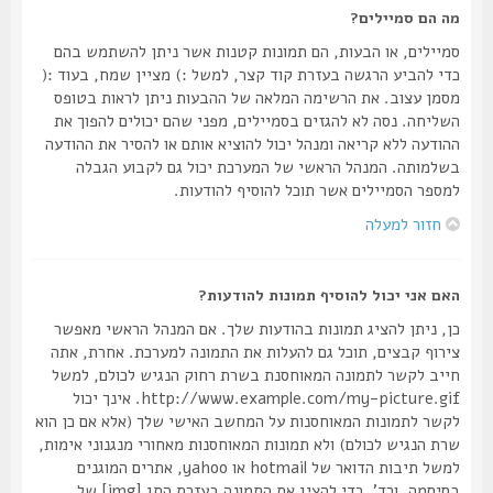
מה הם סמיילים?
סמיילים, או הבעות, הם תמונות קטנות אשר ניתן להשתמש בהם
כדי להביע הרגשה בעזרת קוד קצר, למשל :) מציין שמח, בעוד :(
מסמן עצוב. את הרשימה המלאה של ההבעות ניתן לראות בטופס
השליחה. נסה לא להגזים בסמיילים, מפני שהם יכולים להפוך את
ההודעה ללא קריאה ומנהל יכול להוציא אותם או להסיר את ההודעה
בשלמותה. המנהל הראשי של המערכת יכול גם לקבוע הגבלה
למספר הסמיילים אשר תוכל להוסיף להודעות.
חזור למעלה
האם אני יכול להוסיף תמונות להודעות?
כן, ניתן להציג תמונות בהודעות שלך. אם המנהל הראשי מאפשר
צירוף קבצים, תוכל גם להעלות את התמונה למערכת. אחרת, אתה
חייב לקשר לתמונה המאוחסנת בשרת רחוק הנגיש לכולם, למשל
http://www.example.com/my-picture.gif. אינך יכול
לקשר לתמונות המאוחסנות על המחשב האישי שלך (אלא אם כן הוא
שרת הנגיש לכולם) ולא תמונות המאוחסנות מאחורי מנגנוני אימות,
למשל תיבות הדואר של hotmail או yahoo, אתרים המוגנים
בסיסמה, וכד'. כדי להציג את התמונה בעזרת התג [img] של