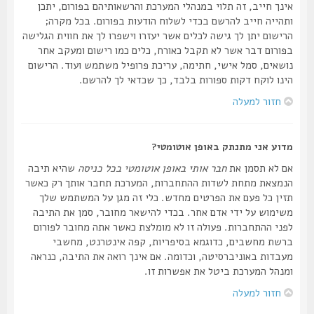
אינך חייב, זה תלוי במנהלי המערכת והרשאותיהם בפורום, יתכן
ותהייה חייב להרשם בכדי לשלוח הודעות בפורום. בכל מקרה;
הרישום יתן לך גישה לכלים אשר יעזרו וישפרו לך את חווית הגלישה
בפורום דבר אשר לא תקבל כאורח, כלים כמו רישום ומעקב אחר
נושאים, סמל אישי, חתימה, עריכת פרופיל משתמש ועוד. הרישום
הינו לוקח דקות ספורות בלבד, כך שכדאי לך להרשם.
חזור למעלה
מדוע אני מתנתק באופן אוטומטי?
אם לא תסמן את
חבר אותי באופן אוטומטי בכל כניסה
שהיא תיבה
הנמצאת מתחת לשדות ההתחברות, המערכת תחבר אותך רק כאשר
תזין כל פעם את הפרטים מחדש. כלי זה מגן על המשתמש שלך
משימוש על ידי אדם אחר. בכדי להישאר מחובר, סמן את התיבה
לפני ההתחברות. פעולה זו לא מומלצת כאשר אתה מחובר לפורום
ברשת מחשבים, כדוגמא בסיפריות, קפה אינטרנט, מחשבי
מעבדות באוניברסיטה, וכדומה. אם אינך רואה את התיבה, כנראה
ומנהל המערכת ביטל את אפשרות זו.
חזור למעלה