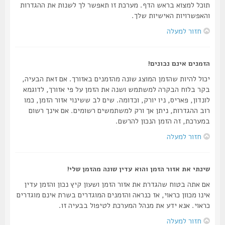
תוכל למצוא בראש הדף. מערכת זו תאפשר לך לשנות את ההגדרות
והאפשרויות האישיות שלך.
חזור למעלה
הזמנים אינם נכונים!
יכול להיות שהזמן המוצג שונה מהזמנים באזורך. אם זאת הבעיה,
בקר בלוח הבקרה למשתמש ושנה את הזמן על פי אזורך, לדוגמא
לונדון, פאריס, ניו יורק, וכדומה. שים לב ששינוי אזור הזמן, כמו
רוב ההגדרות, ניתן אך ורק למשתמשים רשומים. אם אינך רשום
במערכת, זה הזמן הנכון להרשם.
חזור למעלה
שינתי את אזור הזמן והוא עדין שונה מהזמן שלי!
אם אתה בטוח שהגדרת את אזור הזמן ושעון קיץ נכון והזמן עדין
אינו מכוון כראוי, אז כנראה והזמנים המוגדרים בשרת אינם מוגדרים
כראוי. אנא ידע את מנהל המערכת לטיפול בבעיה זו.
חזור למעלה