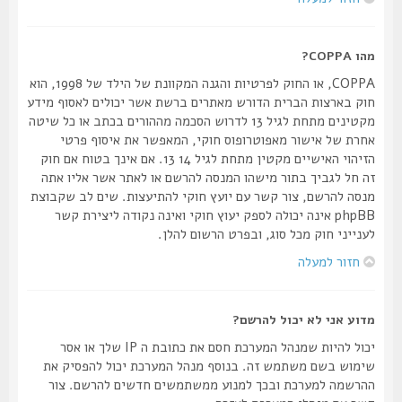
מהו COPPA?
COPPA, או החוק לפרטיות והגנה המקוונת של הילד של 1998, הוא
חוק בארצות הברית הדורש מאתרים ברשת אשר יכולים לאסוף מידע
מקטינים מתחת לגיל 13 לדרוש הסכמה מההורים בכתב או כל שיטה
אחרת של אישור מאפוטרופוס חוקי, המאפשר את איסוף פרטי
הזיהוי האישיים מקטין מתחת לגיל 14 13. אם אינך בטוח אם חוק
זה חל לגביך בתור מישהו המנסה להרשם או לאתר אשר אליו אתה
מנסה להרשם, צור קשר עם יועץ חוקי להתיעצות. שים לב שקבוצת
phpBB אינה יכולה לספק יעוץ חוקי ואינה נקודה ליצירת קשר
לענייני חוק מכל סוג, ובפרט הרשום להלן.
חזור למעלה
מדוע אני לא יכול להרשם?
יכול להיות שמנהל המערכת חסם את כתובת ה IP שלך או אסר
שימוש בשם משתמש זה. בנוסף מנהל המערכת יכול להפסיק את
ההרשמה למערכת ובכך למנוע ממשתמשים חדשים להרשם. צור