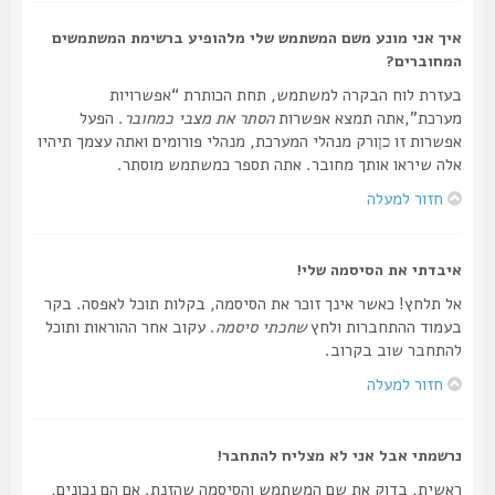
איך אני מונע משם המשתמש שלי מלהופיע ברשימת המשתמשים
המחוברים?
בעזרת לוח הבקרה למשתמש, תחת הכותרת “אפשרויות
מערכת”,אתה תמצא אפשרות
הסתר את מצבי כמחובר
. הפעל
אפשרות זו
ורק מנהלי המערכת, מנהלי פורומים ואתה עצמך תיהיו
כן
אלה שיראו אותך מחובר. אתה תספר כמשתמש מוסתר.
חזור למעלה
איבדתי את הסיסמה שלי!
אל תלחץ! כאשר אינך זוכר את הסיסמה, בקלות תוכל לאפסה. בקר
בעמוד ההתחברות ולחץ
שחכתי סיסמה
. עקוב אחר ההוראות ותוכל
להתחבר שוב בקרוב.
חזור למעלה
נרשמתי אבל אני לא מצליח להתחבר!
ראשית, בדוק את שם המשתמש והסיסמה שהזנת. אם הם נכונים,