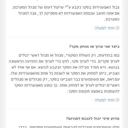
גבול האפשרויות בסקר נקבע ע"י שיקול דעתו של מנהל המערכת.
אם אתה חושב שכמות האפשרויות לא מספיקה לך, פנה למנהל
המערכת.
חזור למעלה
כיצד אני ערוך או מוחק סקר?
כמו בהודעות, רק השולח המקורי, מנהל או מנהל ראשי יכולים
לערוך סקרים. כדי לערוך סקר, לחץ כדי לערוך את ההודעה הראשונה
בנושא. היא תמיד מכילה את הסקר הנקבע לנושא. אם אף אחד לא
הצביע, ניתן למחוק את הסקר או לשנות כל אחת מהאפשרויות שלו.
עם זאת, אם משתמשים כבר הצביעו בסקר, רק מנהלים או מנהלים
ראשיים יכולים לערוך או למחוק אותו. כך נמנע מאפשרויות הסקר
להשתנות באמצע תקופת הסקר.
חזור למעלה
מדוע איני יכול להכנס לפורום?
חלק מהפורומים מוגבלים לקבוצות משתמשים מסוימות. בכדי