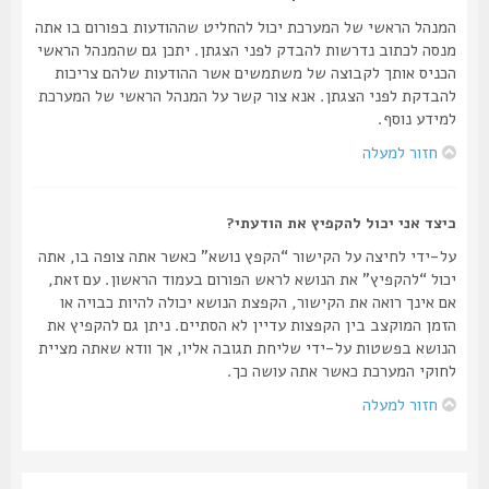
המנהל הראשי של המערכת יכול להחליט שההודעות בפורום בו אתה
מנסה לכתוב נדרשות להבדק לפני הצגתן. יתכן גם שהמנהל הראשי
הכניס אותך לקבוצה של משתמשים אשר ההודעות שלהם צריכות
להבדקת לפני הצגתן. אנא צור קשר על המנהל הראשי של המערכת
למידע נוסף.
חזור למעלה
כיצד אני יכול להקפיץ את הודעתי?
על-ידי לחיצה על הקישור “הקפץ נושא” כאשר אתה צופה בו, אתה
יכול “להקפיץ” את הנושא לראש הפורום בעמוד הראשון. עם זאת,
אם אינך רואה את הקישור, הקפצת הנושא יכולה להיות כבויה או
הזמן המוקצב בין הקפצות עדיין לא הסתיים. ניתן גם להקפיץ את
הנושא בפשטות על-ידי שליחת תגובה אליו, אך וודא שאתה מציית
לחוקי המערכת כאשר אתה עושה כך.
חזור למעלה