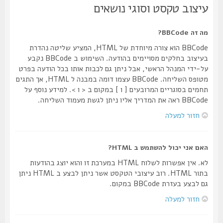
עיצוב טקסט וסוגי נושאים
מה זה BBCode?
BBCode הוא צורה מיוחדת של HTML, המציע שליטה נהדרת
בעיצוב בחלקים מסויימים בהודעה. השימוש ב BBCode נקבע
על-ידי המנהל הראשי, אבל ניתן גם לכבות אותו בכל הודעה בפרט
מטופס השליחה. BBCode עצמו דומה במבנה ל HTML, אך התגים
תחמים בסוגריים המרובעים [ ו ] במקום ב < ו >. למידע נוסף על
BBCode ראה את המדריך אליו ניתן לגשת מעמוד השליחה.
חזור למעלה
האם אני יכול להשתמש ב HTML?
לא. אין אפשרות לשלוח HTML במערכת זו והוא יוצג בהודעות
בתור HTML. רוב עיצובי הטקסט אשר ניתן לבצע ב HTML ניתן
גם לבצע בעזרת BBCode במקום.
חזור למעלה