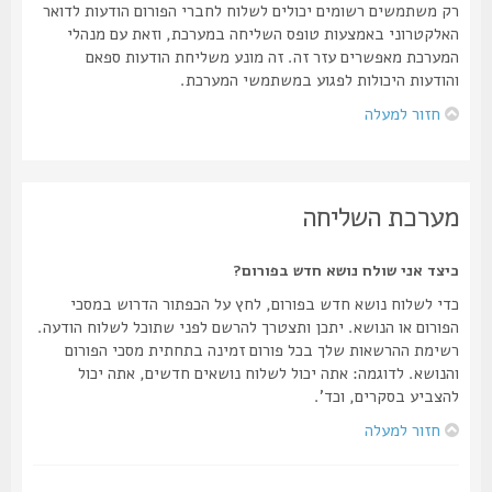
רק משתמשים רשומים יכולים לשלוח לחברי הפורום הודעות לדואר
האלקטרוני באמצעות טופס השליחה במערכת, וזאת עם מנהלי
המערכת מאפשרים עזר זה. זה מונע משליחת הודעות ספאם
והודעות היכולות לפגוע במשתמשי המערכת.
חזור למעלה
מערכת השליחה
כיצד אני שולח נושא חדש בפורום?
כדי לשלוח נושא חדש בפורום, לחץ על הכפתור הדרוש במסכי
הפורום או הנושא. יתכן ותצטרך להרשם לפני שתוכל לשלוח הודעה.
רשימת ההרשאות שלך בכל פורום זמינה בתחתית מסכי הפורום
והנושא. לדוגמה: אתה יכול לשלוח נושאים חדשים, אתה יכול
להצביע בסקרים, וכד'.
חזור למעלה