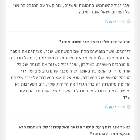
אינך יכול להשתמש בתמונות אישיות, צור קשר עם המנהל הראשי
של הפורום ושאל אותו לסיבה.
חזור למעלה
מהו הדירוג שלי וכיצד אני משנה אותו?
דירוגים, אשר מופיעים תחת שם המשתמש שלך, מציינים את מספר
ההודעות אשר שלחת או מזהים משתמשים מסויימים, למשל מנהלים
או מנהלים ראשיים. כעיקרון, אינך יכול לשנות את הנוסח של כל
אחד מדירוגי המערכת באופן ישיר מפני שהם נקבעים על-ידי
המנהל הראשי של המערכת. אנא אל תפגע במערכת על-ידי שליחת
הודעות מיותרות רק כדי הגדיל את הדירוג שלך. רוב המערכות לא
יאפשרו זאת והמנהל או המנהל הראשי יקטין את מונה ההודעות
שלך.
חזור למעלה
כאשר אני לוחץ על קישור הדואר האלקטרוני של משתמש הוא
מבקש ממני להתחבר?