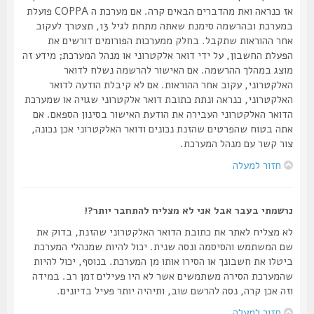
אז כנראה ואת מהדברים הבאים קרה. אם מערכת ה COPPA פועלת
במערכת ובהרשמה סימנת שאתה מתחת לגיל 13, תצטרך לעקוב
אחר ההוראות שתקבל. בחלק ממערכות הפורומים דורשים את
הפעלת החשבון, על ידי דואר אלקטרוני או מנהל המערכת; מידע זה
מוצג במהלך ההרשמה. אם האישור להרשמה נשלח לדואר
האלקטרוני, עקוב אחר ההוראות. אם לא קיבלת הודעה לדואר
האלקטרוני, כנראה ונתת כתובת דואר אלקטרוני שגויה או שמערכת
הדואר האלקטרוני העבירה את הודעת האישור בסינון הספאם. אם
אתה בטוח שהפרטים שהזנת נכונים ודואר האלקטרוני אכן נכונה,
צור קשר עם מנהל המערכת.
חזור למעלה
נרשמתי בעבר אבל אני לא מצליח להתחבר יותר?!
לא מצליח לאתר את כתובת הדואר האלקטרוני שהזנת, בדוק את
שם המשתמש והסיסמה ונסה שנית. יכול להיות שמנהלי המערכת
ביטלו את חשבונך או הסירו אותו מן המערכת. בנוסף, יכול להיות
שהמערכת הסירה משתמשים אשר לא היו פעילים זמן רב. במידה
וזה אכן קרה, נסה להרשם שוב, ותיהיה יותר פעיל בדיונים.
חזור למעלה