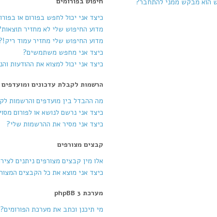
חיפוש בפורומים
ש הוא מבקש ממני להתחבר?
כיצד אני יכול לחפש בפורום או בפורו
מדוע החיפוש שלי לא מחזיר תוצאות?
מדוע החיפוש שלי מחזיר עמוד ריק!?
כיצד אני מחפש משתמשים?
כיצד אני יכול למצוא את ההודעות וה
הרשמות לקבלת עדכונים ומועדפים
מה ההבדל בין מועדפים והרשמות לק
כיצד אני נרשם לנושא או לפורום מסוי
כיצד אני מסיר את ההרשמות שלי?
קבצים מצורפים
אלו מין קבצים מצורפים ניתנים לציר
כיצד אני מוצא את כל הקבצים המצור
מערכת phpBB 3
מי תיכנן וכתב את מערכת הפורומים?