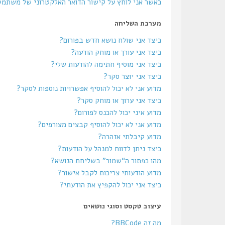
כאשר אני לוחץ על קישור הדואר האלקטרוני של משתמ
מערכת השליחה
כיצד אני שולח נושא חדש בפורום?
כיצד אני עורך או מוחק הודעה?
כיצד אני מוסיף חתימה להודעות שלי?
כיצד אני יוצר סקר?
מדוע אני לא יכול להוסיף אפשרויות נוספות לסקר?
כיצד אני ערוך או מוחק סקר?
מדוע איני יכול להכנס לפורום?
מדוע אני לא יכול להוסיף קבצים מצורפים?
מדוע קיבלתי אזהרה?
כיצד ניתן לדווח למנהל על הודעות?
מהו כפתור ה“שמור” בשליחת הנושא?
מדוע הודעותי צריכות לקבל אישור?
כיצד אני יכול להקפיץ את הודעתי?
עיצוב טקסט וסוגי נושאים
מה זה BBCode?