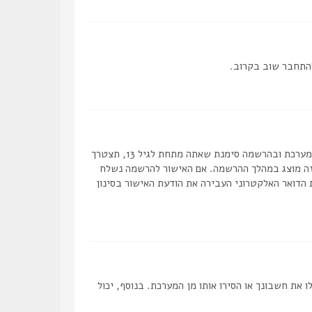
להתחבר שוב בקרוב.
ראשית, בדוק את שם המשתמש והסיסמה שהזנת. אם הם נכונים, אז כנראה ואת מהדברים הבאים קרה. אם מערכת ה COPPA פועלת במערכת ובהרשמה סימנת שאתה מתחת לגיל 13, תצטרך
 זה מוצג במהלך ההרשמה. אם האישור להרשמה נשלח
 הדואר האלקטרוני העבירה את הודעת האישור בסינון
ת חשבונך או הסירו אותו מן המערכת. בנוסף, יכול