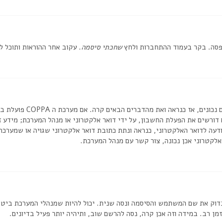
אפסה. בקר בעמוד ההתחברות ולחץ
שחכתי סיסמה
. עקוב אחר ההוראות ותוכל 
דורשים את הפעלת החשבון, על ידי דואר אלקטרוני או מנהל המערכת; מידע
דעה לדואר האלקטרוני, כנראה ונתת כתובת דואר אלקטרוני שגויה או שמערכת
לקטרוני אכן נכונה, צור קשר עם מנהל המערכת.
וק את שם המשתמש והסיסמה ונסה שנית. יכול להיות שמנהלי המערכת ביטלו א
 רב. במידה וזה אכן קרה, נסה להרשם שוב, ותיהיה יותר פעיל בדיונים.