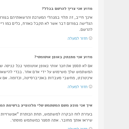
מדוע אני צריך להרשם בכלל?
אינך חייב, זה תלוי במנהלי המערכת והרשאותיהם בפורום
הגלישה בפורום דבר אשר לא תקבל כאורח, כלים כמו ריש
להרשם.
חזור למעלה
מדוע אני מתנתק באופן אוטומטי?
אם לא תסמן את
חבר אותי באופן אוטומטי בכל כניסה
שה
המשתמש שלך משימוש על ידי אדם אחר. בכדי להישאר מ
אינטרנט, מחשבי מעבדות באוניברסיטה, וכדומה. אם אי
חזור למעלה
איך אני מונע משם המשתמש שלי מלהופיע ברשימת המ
בעזרת לוח הבקרה למשתמש, תחת הכותרת “אפשרויות
שיראו אותך מחובר. אתה תספר כמשתמש מוסתר.
חזור למעלה