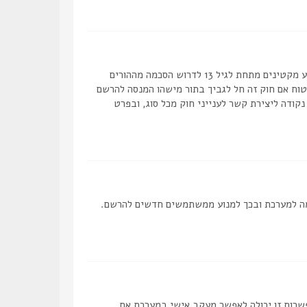
COPPA, או החוק לפרטיות והגנה המקוונת של הילד של 1998, הוא חוק בארצות הברית הדורש מאתרים ברשת אשר יכולים לאסוף מידע מקטינים מתחת לגיל 13 לדרוש הסכמה מההורים
מאפוטרופוס חוקי, המאפשר את איסוף פרטי הזיהוי האישיים מקטין מתחת לגיל 14 13. אם אינך בטוח אם חוק זה חל לגביך בתור מישהו המנסה להרשם
ם לב שקבוצת phpBB אינה יכולה לספק יעוץ חוקי ואינה נקודה ליצירת קשר לענייני חוק מכל סוג, ובפרט
 להפסיק את ההרשמה למערכת ובכך למנוע ממשתמשים חדשים להרשם.
פשרות זו יכולה לאפשר מעקב אישי במערכת אם