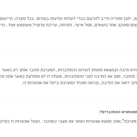
, יתכן ותהייה חייב להרשם בכדי לשלוח הודעות בפורום. בכל מקרה; הרישום י
ום ומעקב אחר נושאים, סמל אישי, חתימה, עריכת פרופיל משתמש ועוד. הריש
יא תיבה הנמצאת מתחת לשדות ההתחברות, המערכת תחבר אותך רק כאשר תזי
חובר, סמן את התיבה לפני ההתחברות. פעולה זו לא מומלצת כאשר אתה מח
נך רואה את התיבה, כנראה ומנהל המערכת ביטל את אפשרות זו.
שתמשים המחוברים?
 מערכת”,אתה תמצא אפשרות
הסתר את מצבי כמחובר
. הפעל אפשרות זו
ורק 
כן