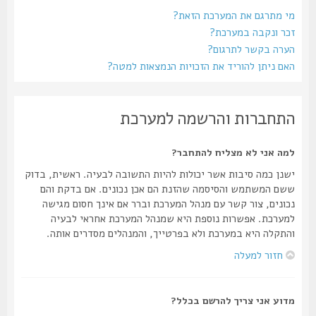
מי מתרגם את המערכת הזאת?
זכר ונקבה במערכת?
הערה בקשר לתרגום?
האם ניתן להוריד את הזכויות הנמצאות למטה?
התחברות והרשמה למערכת
למה אני לא מצליח להתחבר?
ישנן כמה סיבות אשר יכולות להיות התשובה לבעיה. ראשית, בדוק
ששם המשתמש והסיסמה שהזנת הם אכן נכונים. אם בדקת והם
נכונים, צור קשר עם מנהל המערכת וברר אם אינך חסום מגישה
למערכת. אפשרות נוספת היא שמנהל המערכת אחראי לבעיה
והתקלה היא במערכת ולא בפרטייך, והמנהלים מסדרים אותה.
חזור למעלה
מדוע אני צריך להרשם בכלל?