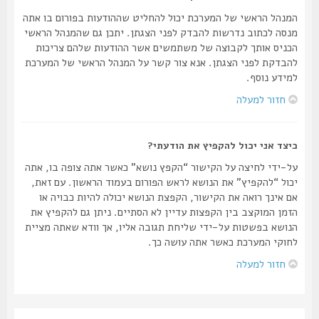
המנהל הראשי של המערכת יכול להחליט שההודעות בפורום בו אתה
מנסה לכתוב נדרשות להבדק לפני הצגתן. יתכן גם שהמנהל הראשי
הכניס אותך לקבוצה של משתמשים אשר ההודעות שלהם צריכות
להבדקת לפני הצגתן. אנא צור קשר על המנהל הראשי של המערכת
למידע נוסף.
חזור למעלה
כיצד אני יכול להקפיץ את הודעתי?
על-ידי לחיצה על הקישור “הקפץ נושא” כאשר אתה צופה בו, אתה
יכול “להקפיץ” את הנושא לראש הפורום בעמוד הראשון. עם זאת,
אם אינך רואה את הקישור, הקפצת הנושא יכולה להיות כבויה או
הזמן המוקצב בין הקפצות עדיין לא הסתיים. ניתן גם להקפיץ את
הנושא בפשטות על-ידי שליחת תגובה אליו, אך וודא שאתה מציית
לחוקי המערכת כאשר אתה עושה כך.
חזור למעלה