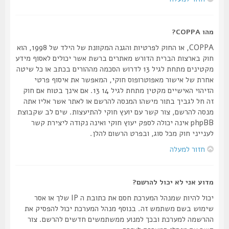
מהו COPPA?
COPPA, או החוק לפרטיות והגנה המקוונת של הילד של 1998, הוא
חוק בארצות הברית הדורש מאתרים ברשת אשר יכולים לאסוף מידע
מקטינים מתחת לגיל 13 לדרוש הסכמה מההורים בכתב או כל שיטה
אחרת של אישור מאפוטרופוס חוקי, המאפשר את איסוף פרטי
הזיהוי האישיים מקטין מתחת לגיל 14 13. אם אינך בטוח אם חוק
זה חל לגביך בתור מישהו המנסה להרשם או לאתר אשר אליו אתה
מנסה להרשם, צור קשר עם יועץ חוקי להתיעצות. שים לב שקבוצת
phpBB אינה יכולה לספק יעוץ חוקי ואינה נקודה ליצירת קשר
לענייני חוק מכל סוג, ובפרט הרשום להלן.
חזור למעלה
מדוע אני לא יכול להרשם?
יכול להיות שמנהל המערכת חסם את כתובת ה IP שלך או אסר
שימוש בשם משתמש זה. בנוסף מנהל המערכת יכול להפסיק את
ההרשמה למערכת ובכך למנוע ממשתמשים חדשים להרשם. צור