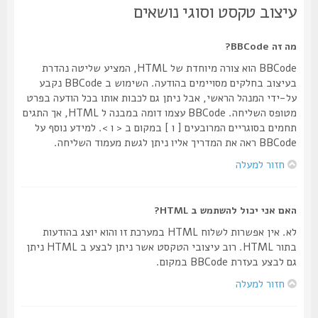
עיצוב טקסט וסוגי נושאים
מה זה BBCode?
BBCode הוא צורה מיוחדת של HTML, המציע שליטה נהדרת
בעיצוב בחלקים מסויימים בהודעה. השימוש ב BBCode נקבע
על-ידי המנהל הראשי, אבל ניתן גם לכבות אותו בכל הודעה בפרט
מטופס השליחה. BBCode עצמו דומה במבנה ל HTML, אך התגים
תחמים בסוגריים המרובעים [ ו ] במקום ב < ו >. למידע נוסף על
BBCode ראה את המדריך אליו ניתן לגשת מעמוד השליחה.
חזור למעלה
האם אני יכול להשתמש ב HTML?
לא. אין אפשרות לשלוח HTML במערכת זו והוא יוצג בהודעות
בתור HTML. רוב עיצובי הטקסט אשר ניתן לבצע ב HTML ניתן
גם לבצע בעזרת BBCode במקום.
חזור למעלה