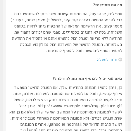
מה הם סמיילים?
סמיילים, או הבעות, הם תמונות קטנות אשר ניתן להשתמש בהם
כדי להביע הרגשה בעזרת קוד קצר, למשל :) מציין שמח, בעוד :(
מסמן עצוב. את הרשימה המלאה של ההבעות ניתן לראות בטופס
השליחה. נסה לא להגזים בסמיילים, מפני שהם יכולים להפוך את
ההודעה ללא קריאה ומנהל יכול להוציא אותם או להסיר את ההודעה
בשלמותה. המנהל הראשי של המערכת יכול גם לקבוע הגבלה
למספר הסמיילים אשר תוכל להוסיף להודעות.
חזור למעלה
האם אני יכול להוסיף תמונות להודעות?
כן, ניתן להציג תמונות בהודעות שלך. אם המנהל הראשי מאפשר
צירוף קבצים, תוכל גם להעלות את התמונה למערכת. אחרת, אתה
חייב לקשר לתמונה המאוחסנת בשרת רחוק הנגיש לכולם, למשל
http://www.example.com/my-picture.gif. אינך יכול
לקשר לתמונות המאוחסנות על המחשב האישי שלך (אלא אם כן הוא
שרת הנגיש לכולם) ולא תמונות המאוחסנות מאחורי מנגנוני אימות,
למשל תיבות הדואר של hotmail או yahoo, אתרים המוגנים
בסיסמה, וכד'. כדי להציג את התמונה בעזרת התג [img] של