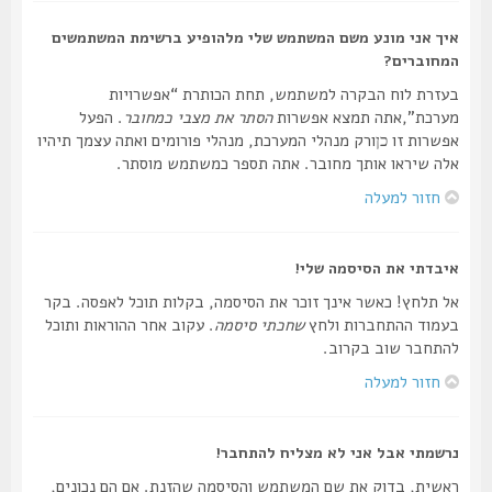
איך אני מונע משם המשתמש שלי מלהופיע ברשימת המשתמשים
המחוברים?
בעזרת לוח הבקרה למשתמש, תחת הכותרת “אפשרויות
מערכת”,אתה תמצא אפשרות
הסתר את מצבי כמחובר
. הפעל
אפשרות זו
ורק מנהלי המערכת, מנהלי פורומים ואתה עצמך תיהיו
כן
אלה שיראו אותך מחובר. אתה תספר כמשתמש מוסתר.
חזור למעלה
איבדתי את הסיסמה שלי!
אל תלחץ! כאשר אינך זוכר את הסיסמה, בקלות תוכל לאפסה. בקר
בעמוד ההתחברות ולחץ
שחכתי סיסמה
. עקוב אחר ההוראות ותוכל
להתחבר שוב בקרוב.
חזור למעלה
נרשמתי אבל אני לא מצליח להתחבר!
ראשית, בדוק את שם המשתמש והסיסמה שהזנת. אם הם נכונים,