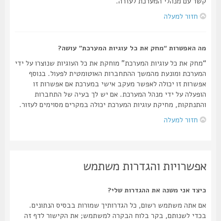
קשר עם מנהלי המערכת לעזרה.
חזור למעלה
מה האפשרות “מחק את כל עוגיות המערכת” עושה?
“מחק את כל עוגיות המערכת” מוחקת את כל העוגיות שנוצרו על ידי
המערכת ומונעת מהמשך ההתחברות האוטומטית לפעול. בנוסף
אפשרות זו יכולה לאפשר מעקב אישי במערכת אם אפשרות זו
הופעלה על ידי מנהל המערכת. אם יש לך בעיה של התחברות
והתנתקות, מחיקת עוגיות המערכת יכולה במקרים מסוימים לעזור.
חזור למעלה
אפשרויות והגדרות משתמש
כיצד אני משנה את ההגדרות שלי?
אם אתה משתמש רשום, כל הגדרותיך שמורות בבסיס הנתונים.
בכדי לשנותם, בקר בלוח הבקרה למשתמש; את הקישור לדף זה