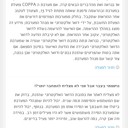
אז כנראה ואת מהדברים הבאים קרה. אם מערכת ה COPPA פועלת
במערכת ובהרשמה סימנת שאתה מתחת לגיל 13, תצטרך לעקוב
אחר ההוראות שתקבל. בחלק ממערכות הפורומים דורשים את
הפעלת החשבון, על ידי דואר אלקטרוני או מנהל המערכת; מידע זה
מוצג במהלך ההרשמה. אם האישור להרשמה נשלח לדואר
האלקטרוני, עקוב אחר ההוראות. אם לא קיבלת הודעה לדואר
האלקטרוני, כנראה ונתת כתובת דואר אלקטרוני שגויה או שמערכת
הדואר האלקטרוני העבירה את הודעת האישור בסינון הספאם. אם
אתה בטוח שהפרטים שהזנת נכונים ודואר האלקטרוני אכן נכונה,
צור קשר עם מנהל המערכת.
חזור למעלה
נרשמתי בעבר אבל אני לא מצליח להתחבר יותר?!
לא מצליח לאתר את כתובת הדואר האלקטרוני שהזנת, בדוק את
שם המשתמש והסיסמה ונסה שנית. יכול להיות שמנהלי המערכת
ביטלו את חשבונך או הסירו אותו מן המערכת. בנוסף, יכול להיות
שהמערכת הסירה משתמשים אשר לא היו פעילים זמן רב. במידה
וזה אכן קרה, נסה להרשם שוב, ותיהיה יותר פעיל בדיונים.
חזור למעלה