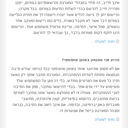
אינך חייב, זה תלוי במנהלי המערכת והרשאותיהם בפורום, יתכן
ותהייה חייב להרשם בכדי לשלוח הודעות בפורום. בכל מקרה;
הרישום יתן לך גישה לכלים אשר יעזרו וישפרו לך את חווית הגלישה
בפורום דבר אשר לא תקבל כאורח, כלים כמו רישום ומעקב אחר
נושאים, סמל אישי, חתימה, עריכת פרופיל משתמש ועוד. הרישום
הינו לוקח דקות ספורות בלבד, כך שכדאי לך להרשם.
חזור למעלה
מדוע אני מתנתק באופן אוטומטי?
אם לא תסמן את
חבר אותי באופן אוטומטי בכל כניסה
שהיא תיבה
הנמצאת מתחת לשדות ההתחברות, המערכת תחבר אותך רק כאשר
תזין כל פעם את הפרטים מחדש. כלי זה מגן על המשתמש שלך
משימוש על ידי אדם אחר. בכדי להישאר מחובר, סמן את התיבה
לפני ההתחברות. פעולה זו לא מומלצת כאשר אתה מחובר לפורום
ברשת מחשבים, כדוגמא בסיפריות, קפה אינטרנט, מחשבי
מעבדות באוניברסיטה, וכדומה. אם אינך רואה את התיבה, כנראה
ומנהל המערכת ביטל את אפשרות זו.
חזור למעלה