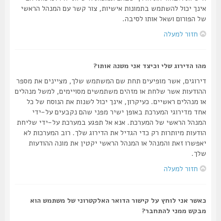
אינך יכול להשתמש בתמונות אישיות, צור קשר עם המנהל הראשי
של הפורום ושאל אותו לסיבה.
חזור למעלה
מהו הדירוג שלי וכיצד אני משנה אותו?
דירוגים, אשר מופיעים תחת שם המשתמש שלך, מציינים את מספר
ההודעות אשר שלחת או מזהים משתמשים מסויימים, למשל מנהלים
או מנהלים ראשיים. כעיקרון, אינך יכול לשנות את הנוסח של כל
אחד מדירוגי המערכת באופן ישיר מפני שהם נקבעים על-ידי
המנהל הראשי של המערכת. אנא אל תפגע במערכת על-ידי שליחת
הודעות מיותרות רק כדי הגדיל את הדירוג שלך. רוב המערכות לא
יאפשרו זאת והמנהל או המנהל הראשי יקטין את מונה ההודעות
שלך.
חזור למעלה
כאשר אני לוחץ על קישור הדואר האלקטרוני של משתמש הוא
מבקש ממני להתחבר?