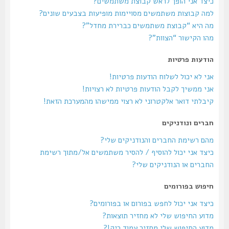
כיצד אני הופך לראש קבוצת משתמשים?
למה קבוצות משתמשים מסויימות מופיעות בצבעים שונים?
מה היא “קבוצת משתמשים כברירת מחדל”?
מהו הקישור “הצוות”?
הודעות פרטיות
אני לא יכול לשלוח הודעות פרטיות!
אני ממשיך לקבל הודעות פרטיות לא רצויות!
קיבלתי דואר אלקטרוני לא רצוי ממישהו מהמערכת הזאת!
חברים ונודניקים
מהם רשימת החברים והנודניקים שלי?
כיצד אני יכול להוסיף / להסיר משתמשים אל/מתוך רשימת
החברים או הנודניקים שלי?
חיפוש בפורומים
כיצד אני יכול לחפש בפורום או בפורומים?
מדוע החיפוש שלי לא מחזיר תוצאות?
מדוע החיפוש שלי מחזיר עמוד ריק!?