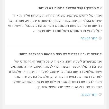
אני ממשיך לקבל הודעות פרטיות לא רצויות!
אתה יכול לחסום משתמש משליחת הודעות פרטיות אליך על-ידי
שימוש בכללי הודעות בלוח הבקרה למשתמש שלך. אם אתה מקבל
הודעות פרטיות פוגעות ממשתמש מסויים, הודע למנהל הראשי. הוא
יכול למנוע מהמשתמש משליחת הודעות פרטיות.
חזור למעלה
קיבלתי דואר אלקטרוני לא רצוי ממישהו מהמערכת הזאת!
אנו מצטערים לשמוע זאת. מאפיין טופס הדואר האלקטרוני של
מערכת זו כולל אמצעי אבטחה כדי לנסות ולעקוב אחר משתמשים
אשר שולחים הודעות כאלו, כך שתוכל לשלוח הודעת דואר אלקטרוני
למנהל הראשי של המערכת עם העתק מלא של הודעה זו. חשוב
מאוד לכלול את הכותרות אשר מכילות את פרטי המשתמש ששלח
את ההודעה. המנהל הראשי יוכל לפעול אחר כך.
חזור למעלה