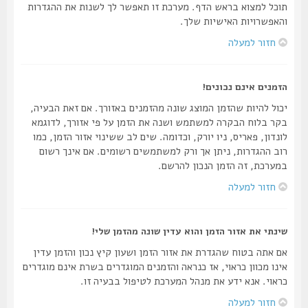
תוכל למצוא בראש הדף. מערכת זו תאפשר לך לשנות את ההגדרות
והאפשרויות האישיות שלך.
חזור למעלה
הזמנים אינם נכונים!
יכול להיות שהזמן המוצג שונה מהזמנים באזורך. אם זאת הבעיה,
בקר בלוח הבקרה למשתמש ושנה את הזמן על פי אזורך, לדוגמא
לונדון, פאריס, ניו יורק, וכדומה. שים לב ששינוי אזור הזמן, כמו
רוב ההגדרות, ניתן אך ורק למשתמשים רשומים. אם אינך רשום
במערכת, זה הזמן הנכון להרשם.
חזור למעלה
שינתי את אזור הזמן והוא עדין שונה מהזמן שלי!
אם אתה בטוח שהגדרת את אזור הזמן ושעון קיץ נכון והזמן עדין
אינו מכוון כראוי, אז כנראה והזמנים המוגדרים בשרת אינם מוגדרים
כראוי. אנא ידע את מנהל המערכת לטיפול בבעיה זו.
חזור למעלה