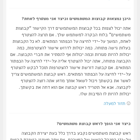
היכן נמצאות קבוצות המשתמשים וכיצד אני מצטרף לאחת?
אתה יכול לצפות בכל קבוצות המשתמשים דרך הקישור “קבוצות
משתמשים” בלוח הבקרה למשתמש שלך. אם תרצה להצטרף
לאחת, המשך על-ידי לחיצה על הכפתור המתאים. לא כל הקבוצות
בעלות גישה פתוחה. כמה יכולות לדרוש אישור להצטרפות, כמה
יכולות להיות סגורות וכמה יכולות אף להסתיר את חברי הקבוצה. אם
הקבוצה פתוחה, אתה יכול להצטרף אליה על-ידי לחיצה על הכפתור
המתאים. אם קבוצה דורשת אישור להצטרפות תוכל לבקש להצטרף
על-ידי לחיצה על הכפתור המתאים. ראש קבוצת המשתמשים צריך
לאשר את בקשתך ויכול לשאול אותך מדוע אתה רוצה להצטרף
לקבוצה. אנא אל תטריד ראש קבוצה אם הוא דחה את בקשתך.
יכולות להיות לו הסיבות שלו.
חזור למעלה
כיצד אני הופך לראש קבוצת משתמשים?
ראש קבוצת משתמשים נקבע בדרך כלל בעת יצירת הקבוצה
על-ידי המנהל הראשי של המערכת. אם אתה מעונין ביצירת קבוצת