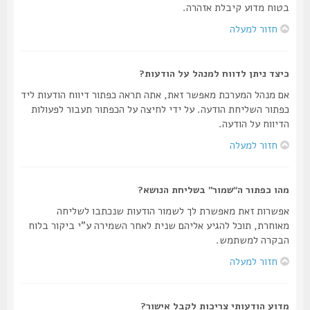
בטוח מדוע קיבלת אזהרה.
חזור למעלה
כיצד ניתן לדווח למנהל על הודעות?
אם מנהל המערכת מאפשר זאת, אתה תראה כפתור דיווח הודעות ליד
כפתור השליחת הודעה. על ידי לחיצה על הכפתור תעבור לפעולות
הדיווח על הודעה.
חזור למעלה
מהו כפתור ה“שמור” בשליחת הנושא?
אפשרות זאת מאפשרת לך לשמור הודעות שנכתבו לשליחה
מאוחרת, תוכל להגיע אליהם שנית לאחר השמירה ע"י ביקור בלוח
הבקרה למשתמש.
חזור למעלה
מדוע הודעותי צריכות לקבל אישור?