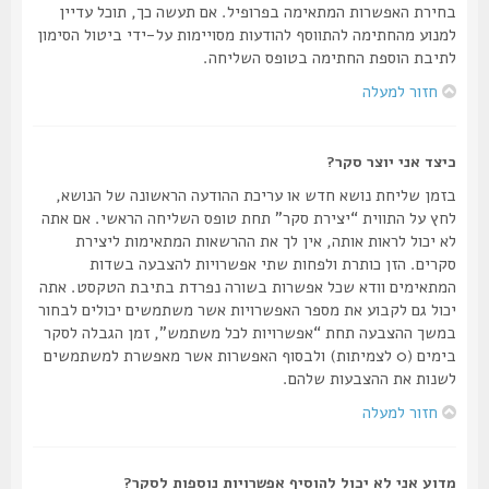
בחירת האפשרות המתאימה בפרופיל. אם תעשה כך, תוכל עדיין
למנוע מהחתימה להתווסף להודעות מסויימות על-ידי ביטול הסימון
לתיבת הוספת החתימה בטופס השליחה.
חזור למעלה
כיצד אני יוצר סקר?
בזמן שליחת נושא חדש או עריכת ההודעה הראשונה של הנושא,
לחץ על התווית “יצירת סקר” תחת טופס השליחה הראשי. אם אתה
לא יכול לראות אותה, אין לך את ההרשאות המתאימות ליצירת
סקרים. הזן כותרת ולפחות שתי אפשרויות להצבעה בשדות
המתאימים וודא שכל אפשרות בשורה נפרדת בתיבת הטקסט. אתה
יכול גם לקבוע את מספר האפשרויות אשר משתמשים יכולים לבחור
במשך ההצבעה תחת “אפשרויות לכל משתמש”, זמן הגבלה לסקר
בימים (0 לצמיתות) ולבסוף האפשרות אשר מאפשרת למשתמשים
לשנות את ההצבעות שלהם.
חזור למעלה
מדוע אני לא יכול להוסיף אפשרויות נוספות לסקר?