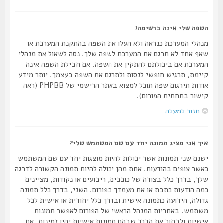
השפה שלי אינה ברשימה!
מנהלי המערכת כנראה ולא העלו את השפה בהתקנת המערכת או
שאף אחד לא תרגם את המערכת לשפה שלך. נסה לשאול את מנהלי
המערכת אם ביכולתם להתקין את השפה. אם חבילת השפה אינה
קיימת, תרגיש חופשי לנסות ולתרגם את השפה בעצמך. יותר מידע
אודות תירגום שפה תוכל למצוא באתר הרישמי של PHPBB (ראה
קישור בתחתית הפורום).
חזור למעלה
איך אני מציג תמונה יחד עם שם המשתמש שלי?
ישנם שני תמונות אשר יכולות להיות מוצגות יחד עם שם המשתמש
כאשר צופים בהודעות. אחת מהן יכולה להיות תמונה הקשורה לדרגה
שלך, בדרך כלל בצודה של כוכבים, ריבועים או נקודות, מציינים
כמה הודעות כתבת או את מעמדך בפורום. השני, בדרך כלל תמונה
גדולה, הידועה כתמונה אישית ובדרך כלל יחודית או אישית לכל
משתמש. באחריות המנהל הראשי של הפורום לאפשר תמונות
אישיות ולבחור את הדרך שבהם תמונות אישיות יהיו זמינות. אם