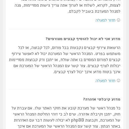
לצפות, לקרוא, לשלוח או לערוך אתה צריך גישות מסויימות, פנה
למנהל המערכת בשביל לקבלם.
חזור למעלה
מדוע אני לא יכול להוסיף קבצים מצורפים?
הרשאות צירוף קבצים נקבעות בכל פורום, לכל קבוצה, או לכל
משתמש בפרט. המנהל הראשי של המערכת יכול לא לאפשר צירוף
קבצים לפורום המסוים בו אתה שולח, או יתכן ורק קבוצות מסויימות
יכולות לצרף קבצים. צור קשר עם המנהל הראשי של המערכת אם
אינך בטוח מדוע אינך יכול לצרף קבצים.
חזור למעלה
מדוע קיבלתי אזהרה?
כל מנהל ראשי של מערכת קובע את חוקי האתר שלו. אם עברת על
חוק, יתכן וקיבלת אזהרה. שים לב כי זוהי החלטת המנהל הראשי
של המערכת, וקבוצת phpBB לא יכולה לעשות דבר עם האזהרות
באתר הנתון. צור קשר עם המנהל הראשי של המערכת אם אינך