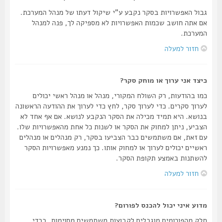
גבול האפשרויות בסקר נקבע ע"י שיקול דעתו של מנהל המערכת.
אם אתה חושב שכמות האפשרויות לא מספיקה לך, פנה למנהל
המערכת.
חזור למעלה
כיצד אני ערוך או מוחק סקר?
כמו בהודעות, רק השולח המקורי, מנהל או מנהל ראשי יכולים
לערוך סקרים. כדי לערוך סקר, לחץ כדי לערוך את ההודעה הראשונה
בנושא. היא תמיד מכילה את הסקר הנקבע לנושא. אם אף אחד לא
הצביע, ניתן למחוק את הסקר או לשנות כל אחת מהאפשרויות שלו.
עם זאת, אם משתמשים כבר הצביעו בסקר, רק מנהלים או מנהלים
ראשיים יכולים לערוך או למחוק אותו. כך נמנע מאפשרויות הסקר
להשתנות באמצע תקופת הסקר.
חזור למעלה
מדוע איני יכול להכנס לפורום?
חלק מהפורומים מוגבלים לקבוצות משתמשים מסוימות. בכדי