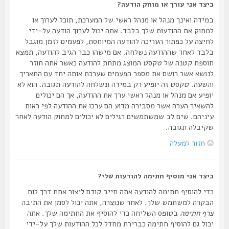
כיצד אני עורך או מוחק הודעה?
במידה ואינך מנהל או מנהל ראשי של המערכת, תוכל לערוך או
למחוק את ההודעות שלך בלבד. אתה יכול לערוך הודעה על-ידי
לחיצה על כפתור העריכה להודעה המיוחסת, לפעמים לזמן מוגבל
בלבד לאחר שההודעה נשלחה. אם מישהו כבר הגיב להודעה, תמצא
תוספת קטנה של טקסט המוצג מתחת להודעה כאשר אתה חוזר
לנושא אשר רושם את מספר הפעמים שערכת אותה יחד עם התאריך
והשעה. טקסט זה יופיע רק במידה ונשלחה להודעה תגובה. הוא לא
יופיע אם מנהל או מנהל ראשי ערך את ההודעה, אך הם יכולים
להשאיר הערה אשר מסבירה מדוע הם ערכו את ההודעה לפי ראות
עיניהם. שים לב שמשתמשים רגילים לא יכולים למחוק הודעה לאחר
שקיבלה תגובה.
חזור למעלה
כיצד אני מוסיף חתימה להודעות שלי?
כדי להוסיף חתימה להודעה אתה חייב קודם ליצור אחת דרך לוח
הבקרה למשתמש שלך. לאחר שנוצרה, אתה יכול לסמן את התיבה
צרף חתימה
בטופס השליחה כדי להוסיף את החתימה שלך. אתה
יכול גם להוסיף חתימה כברירת מחדל לכל ההודעות שלך על-ידי