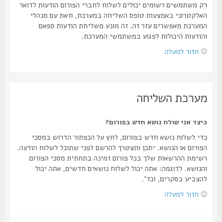
רק משתמשים רשומים יכולים לשלוח לחברי הפורום הודעות לדואר
האלקטרוני באמצעות טופס השליחה במערכת, וזאת עם מנהלי
המערכת מאפשרים עזר זה. זה מונע משליחת הודעות ספאם
והודעות היכולות לפגוע במשתמשי המערכת.
חזור למעלה
מערכת השליחה
כיצד אני שולח נושא חדש בפורום?
כדי לשלוח נושא חדש בפורום, לחץ על הכפתור הדרוש במסכי
הפורום או הנושא. יתכן ותצטרך להרשם לפני שתוכל לשלוח הודעה.
רשימת ההרשאות שלך בכל פורום זמינה בתחתית מסכי הפורום
והנושא. לדוגמה: אתה יכול לשלוח נושאים חדשים, אתה יכול
להצביע בסקרים, וכד'.
חזור למעלה