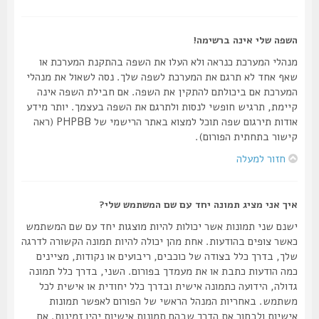
השפה שלי אינה ברשימה!
מנהלי המערכת כנראה ולא העלו את השפה בהתקנת המערכת או
שאף אחד לא תרגם את המערכת לשפה שלך. נסה לשאול את מנהלי
המערכת אם ביכולתם להתקין את השפה. אם חבילת השפה אינה
קיימת, תרגיש חופשי לנסות ולתרגם את השפה בעצמך. יותר מידע
אודות תירגום שפה תוכל למצוא באתר הרישמי של PHPBB (ראה
קישור בתחתית הפורום).
חזור למעלה
איך אני מציג תמונה יחד עם שם המשתמש שלי?
ישנם שני תמונות אשר יכולות להיות מוצגות יחד עם שם המשתמש
כאשר צופים בהודעות. אחת מהן יכולה להיות תמונה הקשורה לדרגה
שלך, בדרך כלל בצודה של כוכבים, ריבועים או נקודות, מציינים
כמה הודעות כתבת או את מעמדך בפורום. השני, בדרך כלל תמונה
גדולה, הידועה כתמונה אישית ובדרך כלל יחודית או אישית לכל
משתמש. באחריות המנהל הראשי של הפורום לאפשר תמונות
אישיות ולבחור את הדרך שבהם תמונות אישיות יהיו זמינות. אם