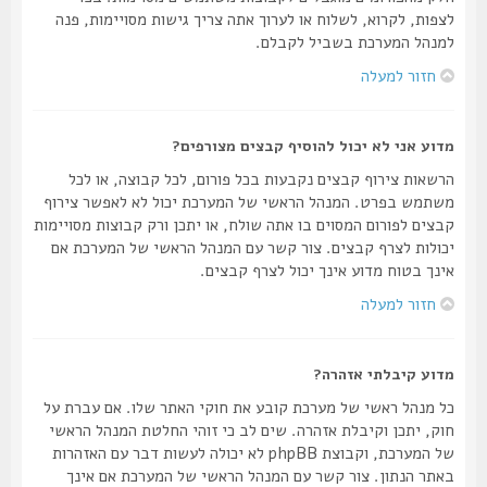
לצפות, לקרוא, לשלוח או לערוך אתה צריך גישות מסויימות, פנה
למנהל המערכת בשביל לקבלם.
חזור למעלה
מדוע אני לא יכול להוסיף קבצים מצורפים?
הרשאות צירוף קבצים נקבעות בכל פורום, לכל קבוצה, או לכל
משתמש בפרט. המנהל הראשי של המערכת יכול לא לאפשר צירוף
קבצים לפורום המסוים בו אתה שולח, או יתכן ורק קבוצות מסויימות
יכולות לצרף קבצים. צור קשר עם המנהל הראשי של המערכת אם
אינך בטוח מדוע אינך יכול לצרף קבצים.
חזור למעלה
מדוע קיבלתי אזהרה?
כל מנהל ראשי של מערכת קובע את חוקי האתר שלו. אם עברת על
חוק, יתכן וקיבלת אזהרה. שים לב כי זוהי החלטת המנהל הראשי
של המערכת, וקבוצת phpBB לא יכולה לעשות דבר עם האזהרות
באתר הנתון. צור קשר עם המנהל הראשי של המערכת אם אינך