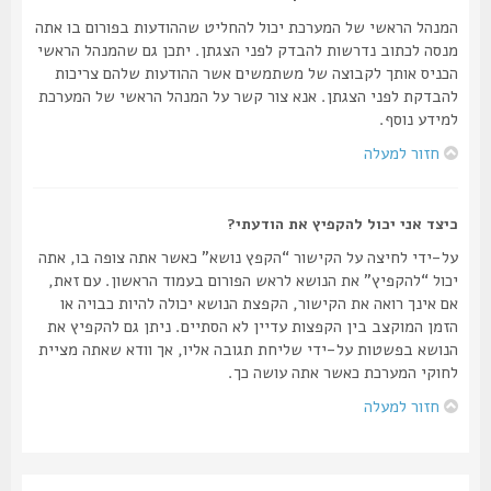
המנהל הראשי של המערכת יכול להחליט שההודעות בפורום בו אתה
מנסה לכתוב נדרשות להבדק לפני הצגתן. יתכן גם שהמנהל הראשי
הכניס אותך לקבוצה של משתמשים אשר ההודעות שלהם צריכות
להבדקת לפני הצגתן. אנא צור קשר על המנהל הראשי של המערכת
למידע נוסף.
חזור למעלה
כיצד אני יכול להקפיץ את הודעתי?
על-ידי לחיצה על הקישור “הקפץ נושא” כאשר אתה צופה בו, אתה
יכול “להקפיץ” את הנושא לראש הפורום בעמוד הראשון. עם זאת,
אם אינך רואה את הקישור, הקפצת הנושא יכולה להיות כבויה או
הזמן המוקצב בין הקפצות עדיין לא הסתיים. ניתן גם להקפיץ את
הנושא בפשטות על-ידי שליחת תגובה אליו, אך וודא שאתה מציית
לחוקי המערכת כאשר אתה עושה כך.
חזור למעלה