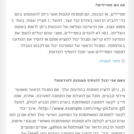
מה הם סמיילים?
סמיילים, או הבעות, הם תמונות קטנות אשר ניתן להשתמש בהם
כדי להביע הרגשה בעזרת קוד קצר, למשל :) מציין שמח, בעוד :(
מסמן עצוב. את הרשימה המלאה של ההבעות ניתן לראות בטופס
השליחה. נסה לא להגזים בסמיילים, מפני שהם יכולים להפוך את
ההודעה ללא קריאה ומנהל יכול להוציא אותם או להסיר את ההודעה
בשלמותה. המנהל הראשי של המערכת יכול גם לקבוע הגבלה
למספר הסמיילים אשר תוכל להוסיף להודעות.
חזור למעלה
האם אני יכול להוסיף תמונות להודעות?
כן, ניתן להציג תמונות בהודעות שלך. אם המנהל הראשי מאפשר
צירוף קבצים, תוכל גם להעלות את התמונה למערכת. אחרת, אתה
חייב לקשר לתמונה המאוחסנת בשרת רחוק הנגיש לכולם, למשל
http://www.example.com/my-picture.gif. אינך יכול
לקשר לתמונות המאוחסנות על המחשב האישי שלך (אלא אם כן הוא
שרת הנגיש לכולם) ולא תמונות המאוחסנות מאחורי מנגנוני אימות,
למשל תיבות הדואר של hotmail או yahoo, אתרים המוגנים
בסיסמה, וכד'. כדי להציג את התמונה בעזרת התג [img] של