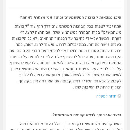
היכן נמצאות קבוצות המשתמשים וכיצד אני מצטרף לאחת?
אתה יכול לצפות בכל קבוצות המשתמשים דרך הקישור “קבוצות
משתמשים” בלוח הבקרה למשתמש שלך. אם תרצה להצטרף
לאחת, המשך על-ידי לחיצה על הכפתור המתאים. לא כל הקבוצות
בעלות גישה פתוחה. כמה יכולות לדרוש אישור להצטרפות, כמה
יכולות להיות סגורות וכמה יכולות אף להסתיר את חברי הקבוצה. אם
הקבוצה פתוחה, אתה יכול להצטרף אליה על-ידי לחיצה על הכפתור
המתאים. אם קבוצה דורשת אישור להצטרפות תוכל לבקש להצטרף
על-ידי לחיצה על הכפתור המתאים. ראש קבוצת המשתמשים צריך
לאשר את בקשתך ויכול לשאול אותך מדוע אתה רוצה להצטרף
לקבוצה. אנא אל תטריד ראש קבוצה אם הוא דחה את בקשתך.
יכולות להיות לו הסיבות שלו.
חזור למעלה
כיצד אני הופך לראש קבוצת משתמשים?
ראש קבוצת משתמשים נקבע בדרך כלל בעת יצירת הקבוצה
על-ידי המנהל הראשי של המערכת. אם אתה מעונין ביצירת קבוצת