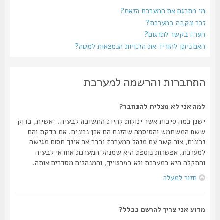
מי מתרגם את המערכת הזאת?
זכר ונקבה במערכת?
הערה בקשר לתרגום?
האם ניתן להוריד את הזכויות הנמצאות למטה?
התחברות והרשמה למערכת
למה אני לא מצליח להתחבר?
ישנן כמה סיבות אשר יכולות להיות התשובה לבעיה. ראשית, בדוק
ששם המשתמש והסיסמה שהזנת הם אכן נכונים. אם בדקת והם
נכונים, צור קשר עם מנהל המערכת וברר אם אינך חסום מגישה
למערכת. אפשרות נוספת היא שמנהל המערכת אחראי לבעיה
והתקלה היא במערכת ולא בפרטייך, והמנהלים מסדרים אותה.
חזור למעלה
מדוע אני צריך להרשם בכלל?