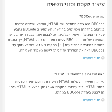
עיצוב טקסט וסוגי נושאים
מה זה BBCode?
BBCode הוא צורה מיוחדת של HTML, המציע שליטה נהדרת
בעיצוב בחלקים מסויימים בהודעה. השימוש ב BBCode נקבע
על-ידי המנהל הראשי, אבל ניתן גם לכבות אותו בכל הודעה בפרט
מטופס השליחה. BBCode עצמו דומה במבנה ל HTML, אך התגים
תחמים בסוגריים המרובעים [ ו ] במקום ב < ו >. למידע נוסף על
BBCode ראה את המדריך אליו ניתן לגשת מעמוד השליחה.
חזור למעלה
האם אני יכול להשתמש ב HTML?
לא. אין אפשרות לשלוח HTML במערכת זו והוא יוצג בהודעות
בתור HTML. רוב עיצובי הטקסט אשר ניתן לבצע ב HTML ניתן
גם לבצע בעזרת BBCode במקום.
חזור למעלה