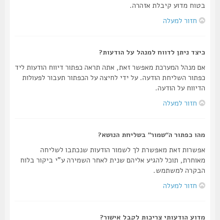
בטוח מדוע קיבלת אזהרה.
חזור למעלה
כיצד ניתן לדווח למנהל על הודעות?
אם מנהל המערכת מאפשר זאת, אתה תראה כפתור דיווח הודעות ליד
כפתור השליחת הודעה. על ידי לחיצה על הכפתור תעבור לפעולות
הדיווח על הודעה.
חזור למעלה
מהו כפתור ה“שמור” בשליחת הנושא?
אפשרות זאת מאפשרת לך לשמור הודעות שנכתבו לשליחה
מאוחרת, תוכל להגיע אליהם שנית לאחר השמירה ע"י ביקור בלוח
הבקרה למשתמש.
חזור למעלה
מדוע הודעותי צריכות לקבל אישור?