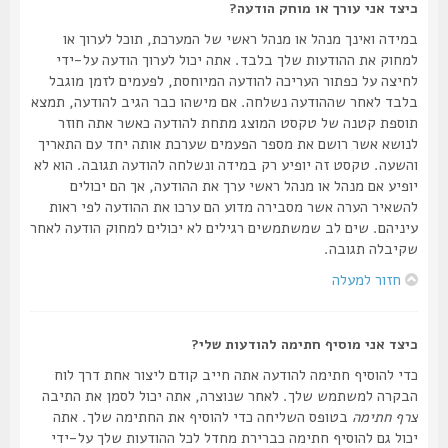
כיצד אני עורך או מוחק הודעה?
במידה ואינך מנהל או מנהל ראשי של המערכת, תוכל לערוך או
למחוק את ההודעות שלך בלבד. אתה יכול לערוך הודעה על-ידי
לחיצה על כפתור העריכה להודעה המיוחסת, לפעמים לזמן מוגבל
בלבד לאחר שההודעה נשלחה. אם מישהו כבר הגיב להודעה, תמצא
תוספת קטנה של טקסט המוצג מתחת להודעה כאשר אתה חוזר
לנושא אשר רושם את מספר הפעמים שערכת אותה יחד עם התאריך
והשעה. טקסט זה יופיע רק במידה ונשלחה להודעה תגובה. הוא לא
יופיע אם מנהל או מנהל ראשי ערך את ההודעה, אך הם יכולים
להשאיר הערה אשר מסבירה מדוע הם ערכו את ההודעה לפי ראות
עיניהם. שים לב שמשתמשים רגילים לא יכולים למחוק הודעה לאחר
שקיבלה תגובה.
חזור למעלה
כיצד אני מוסיף חתימה להודעות שלי?
כדי להוסיף חתימה להודעה אתה חייב קודם ליצור אחת דרך לוח
הבקרה למשתמש שלך. לאחר שנוצרה, אתה יכול לסמן את התיבה
צרף חתימה
בטופס השליחה כדי להוסיף את החתימה שלך. אתה
יכול גם להוסיף חתימה כברירת מחדל לכל ההודעות שלך על-ידי