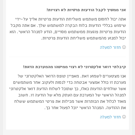
אני ממשיך לקבל הודעות פרטיות לא רצויות!
אתה יכול לחסום משתמש משליחת הודעות פרטיות אליך על-ידי
שימוש בכללי הודעות בלוח הבקרה למשתמש שלך. אם אתה מקבל
הודעות פרטיות פוגעות ממשתמש מסויים, הודע למנהל הראשי. הוא
יכול למנוע מהמשתמש משליחת הודעות פרטיות.
חזור למעלה
קיבלתי דואר אלקטרוני לא רצוי ממישהו מהמערכת הזאת!
אנו מצטערים לשמוע זאת. מאפיין טופס הדואר האלקטרוני של
מערכת זו כולל אמצעי אבטחה כדי לנסות ולעקוב אחר משתמשים
אשר שולחים הודעות כאלו, כך שתוכל לשלוח הודעת דואר אלקטרוני
למנהל הראשי של המערכת עם העתק מלא של הודעה זו. חשוב
מאוד לכלול את הכותרות אשר מכילות את פרטי המשתמש ששלח
את ההודעה. המנהל הראשי יוכל לפעול אחר כך.
חזור למעלה