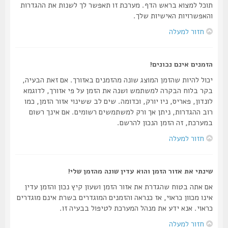
תוכל למצוא בראש הדף. מערכת זו תאפשר לך לשנות את ההגדרות
והאפשרויות האישיות שלך.
חזור למעלה
הזמנים אינם נכונים!
יכול להיות שהזמן המוצג שונה מהזמנים באזורך. אם זאת הבעיה,
בקר בלוח הבקרה למשתמש ושנה את הזמן על פי אזורך, לדוגמא
לונדון, פאריס, ניו יורק, וכדומה. שים לב ששינוי אזור הזמן, כמו
רוב ההגדרות, ניתן אך ורק למשתמשים רשומים. אם אינך רשום
במערכת, זה הזמן הנכון להרשם.
חזור למעלה
שינתי את אזור הזמן והוא עדין שונה מהזמן שלי!
אם אתה בטוח שהגדרת את אזור הזמן ושעון קיץ נכון והזמן עדין
אינו מכוון כראוי, אז כנראה והזמנים המוגדרים בשרת אינם מוגדרים
כראוי. אנא ידע את מנהל המערכת לטיפול בבעיה זו.
חזור למעלה