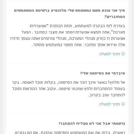
איך אני מונע משם המשתמש שלי מלהופיע ברשימת המשתמשים
המחוברים?
בעזרת לוח הבקרה למשתמש, תחת הכותרת “אפשרויות
מערכת”,אתה תמצא אפשרות
הסתר את מצבי כמחובר
. הפעל
אפשרות זו
ורק מנהלי המערכת, מנהלי פורומים ואתה עצמך תיהיו
כן
אלה שיראו אותך מחובר. אתה תספר כמשתמש מוסתר.
חזור למעלה
איבדתי את הסיסמה שלי!
אל תלחץ! כאשר אינך זוכר את הסיסמה, בקלות תוכל לאפסה. בקר
בעמוד ההתחברות ולחץ
שחכתי סיסמה
. עקוב אחר ההוראות ותוכל
להתחבר שוב בקרוב.
חזור למעלה
נרשמתי אבל אני לא מצליח להתחבר!
ראשית, בדוק את שם המשתמש והסיסמה שהזנת. אם הם נכונים,