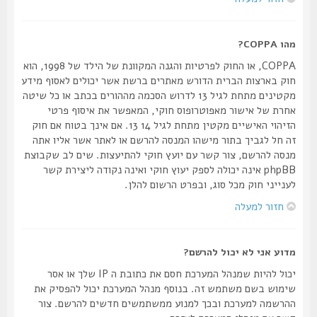
מהו COPPA?
COPPA, או החוק לפרטיות והגנה המקוונת של הילד של 1998, הוא
חוק בארצות הברית הדורש מאתרים ברשת אשר יכולים לאסוף מידע
מקטינים מתחת לגיל 13 לדרוש הסכמה מההורים בכתב או כל שיטה
אחרת של אישור מאפוטרופוס חוקי, המאפשר את איסוף פרטי
הזיהוי האישיים מקטין מתחת לגיל 14 13. אם אינך בטוח אם חוק
זה חל לגביך בתור מישהו המנסה להרשם או לאתר אשר אליו אתה
מנסה להרשם, צור קשר עם יועץ חוקי להתיעצות. שים לב שקבוצת
phpBB אינה יכולה לספק יעוץ חוקי ואינה נקודה ליצירת קשר
לענייני חוק מכל סוג, ובפרט הרשום להלן.
חזור למעלה
מדוע אני לא יכול להרשם?
יכול להיות שמנהל המערכת חסם את כתובת ה IP שלך או אסר
שימוש בשם משתמש זה. בנוסף מנהל המערכת יכול להפסיק את
ההרשמה למערכת ובכך למנוע ממשתמשים חדשים להרשם. צור