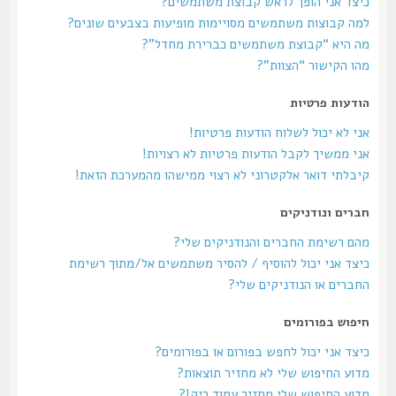
כיצד אני הופך לראש קבוצת משתמשים?
למה קבוצות משתמשים מסויימות מופיעות בצבעים שונים?
מה היא “קבוצת משתמשים כברירת מחדל”?
מהו הקישור “הצוות”?
הודעות פרטיות
אני לא יכול לשלוח הודעות פרטיות!
אני ממשיך לקבל הודעות פרטיות לא רצויות!
קיבלתי דואר אלקטרוני לא רצוי ממישהו מהמערכת הזאת!
חברים ונודניקים
מהם רשימת החברים והנודניקים שלי?
כיצד אני יכול להוסיף / להסיר משתמשים אל/מתוך רשימת
החברים או הנודניקים שלי?
חיפוש בפורומים
כיצד אני יכול לחפש בפורום או בפורומים?
מדוע החיפוש שלי לא מחזיר תוצאות?
מדוע החיפוש שלי מחזיר עמוד ריק!?