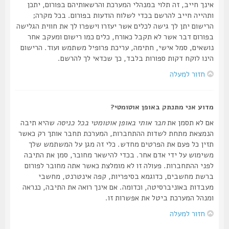
אינך חייב, זה תלוי במנהלי המערכת והרשאותיהם בפורום, יתכן
ותהייה חייב להרשם בכדי לשלוח הודעות בפורום. בכל מקרה;
הרישום יתן לך גישה לכלים אשר יעזרו וישפרו לך את חווית הגלישה
בפורום דבר אשר לא תקבל כאורח, כלים כמו רישום ומעקב אחר
נושאים, סמל אישי, חתימה, עריכת פרופיל משתמש ועוד. הרישום
הינו לוקח דקות ספורות בלבד, כך שכדאי לך להרשם.
חזור למעלה
מדוע אני מתנתק באופן אוטומטי?
אם לא תסמן את
חבר אותי באופן אוטומטי בכל כניסה
שהיא תיבה
הנמצאת מתחת לשדות ההתחברות, המערכת תחבר אותך רק כאשר
תזין כל פעם את הפרטים מחדש. כלי זה מגן על המשתמש שלך
משימוש על ידי אדם אחר. בכדי להישאר מחובר, סמן את התיבה
לפני ההתחברות. פעולה זו לא מומלצת כאשר אתה מחובר לפורום
ברשת מחשבים, כדוגמא בסיפריות, קפה אינטרנט, מחשבי
מעבדות באוניברסיטה, וכדומה. אם אינך רואה את התיבה, כנראה
ומנהל המערכת ביטל את אפשרות זו.
חזור למעלה