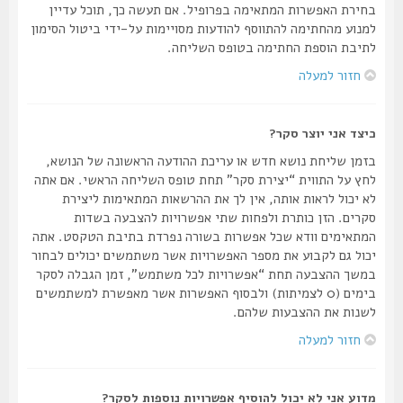
בחירת האפשרות המתאימה בפרופיל. אם תעשה כך, תוכל עדיין
למנוע מהחתימה להתווסף להודעות מסויימות על-ידי ביטול הסימון
לתיבת הוספת החתימה בטופס השליחה.
חזור למעלה
כיצד אני יוצר סקר?
בזמן שליחת נושא חדש או עריכת ההודעה הראשונה של הנושא,
לחץ על התווית “יצירת סקר” תחת טופס השליחה הראשי. אם אתה
לא יכול לראות אותה, אין לך את ההרשאות המתאימות ליצירת
סקרים. הזן כותרת ולפחות שתי אפשרויות להצבעה בשדות
המתאימים וודא שכל אפשרות בשורה נפרדת בתיבת הטקסט. אתה
יכול גם לקבוע את מספר האפשרויות אשר משתמשים יכולים לבחור
במשך ההצבעה תחת “אפשרויות לכל משתמש”, זמן הגבלה לסקר
בימים (0 לצמיתות) ולבסוף האפשרות אשר מאפשרת למשתמשים
לשנות את ההצבעות שלהם.
חזור למעלה
מדוע אני לא יכול להוסיף אפשרויות נוספות לסקר?