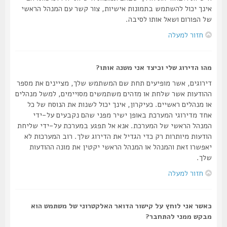
אינך יכול להשתמש בתמונות אישיות, צור קשר עם המנהל הראשי
של הפורום ושאל אותו לסיבה.
חזור למעלה
מהו הדירוג שלי וכיצד אני משנה אותו?
דירוגים, אשר מופיעים תחת שם המשתמש שלך, מציינים את מספר
ההודעות אשר שלחת או מזהים משתמשים מסויימים, למשל מנהלים
או מנהלים ראשיים. כעיקרון, אינך יכול לשנות את הנוסח של כל
אחד מדירוגי המערכת באופן ישיר מפני שהם נקבעים על-ידי
המנהל הראשי של המערכת. אנא אל תפגע במערכת על-ידי שליחת
הודעות מיותרות רק כדי הגדיל את הדירוג שלך. רוב המערכות לא
יאפשרו זאת והמנהל או המנהל הראשי יקטין את מונה ההודעות
שלך.
חזור למעלה
כאשר אני לוחץ על קישור הדואר האלקטרוני של משתמש הוא
מבקש ממני להתחבר?