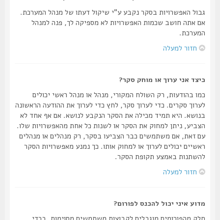
גבול האפשרויות בסקר נקבע ע"י שיקול דעתו של מנהל המערכת.
אם אתה חושב שכמות האפשרויות לא מספיקה לך, פנה למנהל
המערכת.
חזור למעלה
כיצד אני ערוך או מוחק סקר?
כמו בהודעות, רק השולח המקורי, מנהל או מנהל ראשי יכולים
לערוך סקרים. כדי לערוך סקר, לחץ כדי לערוך את ההודעה הראשונה
בנושא. היא תמיד מכילה את הסקר הנקבע לנושא. אם אף אחד לא
הצביע, ניתן למחוק את הסקר או לשנות כל אחת מהאפשרויות שלו.
עם זאת, אם משתמשים כבר הצביעו בסקר, רק מנהלים או מנהלים
ראשיים יכולים לערוך או למחוק אותו. כך נמנע מאפשרויות הסקר
להשתנות באמצע תקופת הסקר.
חזור למעלה
מדוע איני יכול להכנס לפורום?
חלק מהפורומים מוגבלים לקבוצות משתמשים מסוימות. בכדי