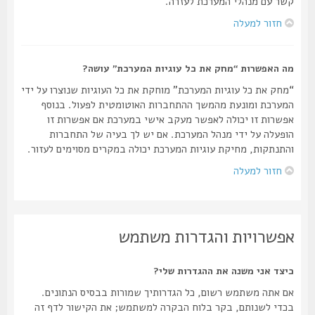
קשר עם מנהלי המערכת לעזרה.
חזור למעלה
מה האפשרות “מחק את כל עוגיות המערכת” עושה?
“מחק את כל עוגיות המערכת” מוחקת את כל העוגיות שנוצרו על ידי
המערכת ומונעת מהמשך ההתחברות האוטומטית לפעול. בנוסף
אפשרות זו יכולה לאפשר מעקב אישי במערכת אם אפשרות זו
הופעלה על ידי מנהל המערכת. אם יש לך בעיה של התחברות
והתנתקות, מחיקת עוגיות המערכת יכולה במקרים מסוימים לעזור.
חזור למעלה
אפשרויות והגדרות משתמש
כיצד אני משנה את ההגדרות שלי?
אם אתה משתמש רשום, כל הגדרותיך שמורות בבסיס הנתונים.
בכדי לשנותם, בקר בלוח הבקרה למשתמש; את הקישור לדף זה