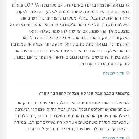
אז כנראה ואת מהדברים הבאים קרה. אם מערכת ה COPPA פועלת
במערכת ובהרשמה סימנת שאתה מתחת לגיל 13, תצטרך לעקוב
אחר ההוראות שתקבל. בחלק ממערכות הפורומים דורשים את
הפעלת החשבון, על ידי דואר אלקטרוני או מנהל המערכת; מידע זה
מוצג במהלך ההרשמה. אם האישור להרשמה נשלח לדואר
האלקטרוני, עקוב אחר ההוראות. אם לא קיבלת הודעה לדואר
האלקטרוני, כנראה ונתת כתובת דואר אלקטרוני שגויה או שמערכת
הדואר האלקטרוני העבירה את הודעת האישור בסינון הספאם. אם
אתה בטוח שהפרטים שהזנת נכונים ודואר האלקטרוני אכן נכונה,
צור קשר עם מנהל המערכת.
חזור למעלה
נרשמתי בעבר אבל אני לא מצליח להתחבר יותר?!
לא מצליח לאתר את כתובת הדואר האלקטרוני שהזנת, בדוק את
שם המשתמש והסיסמה ונסה שנית. יכול להיות שמנהלי המערכת
ביטלו את חשבונך או הסירו אותו מן המערכת. בנוסף, יכול להיות
שהמערכת הסירה משתמשים אשר לא היו פעילים זמן רב. במידה
וזה אכן קרה, נסה להרשם שוב, ותיהיה יותר פעיל בדיונים.
חזור למעלה