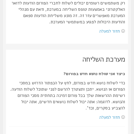
רק משתמשים רשומים יכולים לשלוח לחברי הפורום הודעות לדואר
האלקטרוני באמצעות טופס השליחה במערכת, וזאת עם מנהלי
המערכת מאפשרים עזר זה. זה מונע משליחת הודעות ספאם
והודעות היכולות לפגוע במשתמשי המערכת.
חזור למעלה
מערכת השליחה
כיצד אני שולח נושא חדש בפורום?
כדי לשלוח נושא חדש בפורום, לחץ על הכפתור הדרוש במסכי
הפורום או הנושא. יתכן ותצטרך להרשם לפני שתוכל לשלוח הודעה.
רשימת ההרשאות שלך בכל פורום זמינה בתחתית מסכי הפורום
והנושא. לדוגמה: אתה יכול לשלוח נושאים חדשים, אתה יכול
להצביע בסקרים, וכד'.
חזור למעלה