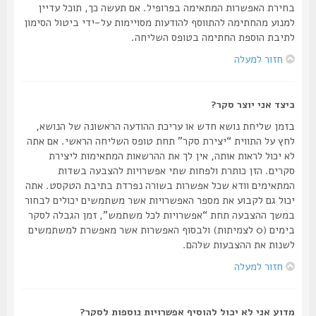
בחירת האפשרות המתאימה בפרופיל. אם תעשה כך, תוכל עדיין
למנוע מהחתימה להתווסף להודעות מסויימות על-ידי ביטול הסימון
לתיבת הוספת החתימה בטופס השליחה.
חזור למעלה
כיצד אני יוצר סקר?
בזמן שליחת נושא חדש או עריכת ההודעה הראשונה של הנושא,
לחץ על התווית “יצירת סקר” תחת טופס השליחה הראשי. אם אתה
לא יכול לראות אותה, אין לך את ההרשאות המתאימות ליצירת
סקרים. הזן כותרת ולפחות שתי אפשרויות להצבעה בשדות
המתאימים וודא שכל אפשרות בשורה נפרדת בתיבת הטקסט. אתה
יכול גם לקבוע את מספר האפשרויות אשר משתמשים יכולים לבחור
במשך ההצבעה תחת “אפשרויות לכל משתמש”, זמן הגבלה לסקר
בימים (0 לצמיתות) ולבסוף האפשרות אשר מאפשרת למשתמשים
לשנות את ההצבעות שלהם.
חזור למעלה
מדוע אני לא יכול להוסיף אפשרויות נוספות לסקר?