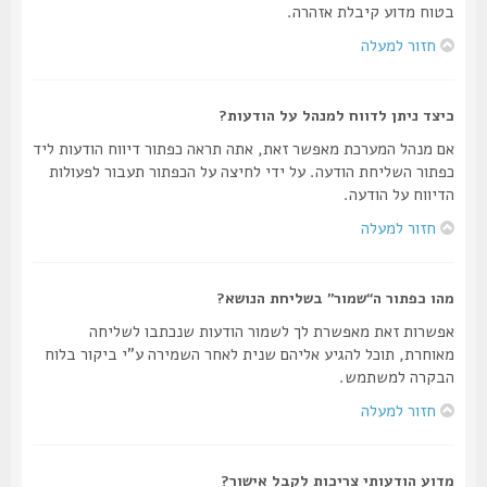
בטוח מדוע קיבלת אזהרה.
חזור למעלה
כיצד ניתן לדווח למנהל על הודעות?
אם מנהל המערכת מאפשר זאת, אתה תראה כפתור דיווח הודעות ליד
כפתור השליחת הודעה. על ידי לחיצה על הכפתור תעבור לפעולות
הדיווח על הודעה.
חזור למעלה
מהו כפתור ה“שמור” בשליחת הנושא?
אפשרות זאת מאפשרת לך לשמור הודעות שנכתבו לשליחה
מאוחרת, תוכל להגיע אליהם שנית לאחר השמירה ע"י ביקור בלוח
הבקרה למשתמש.
חזור למעלה
מדוע הודעותי צריכות לקבל אישור?