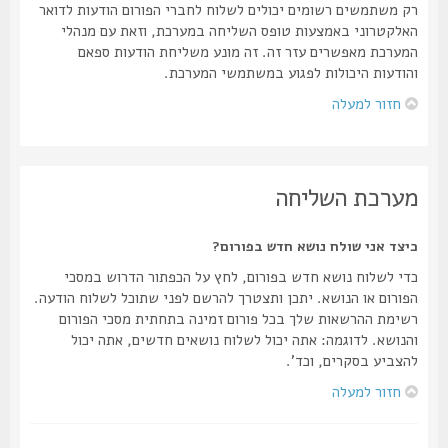
רק משתמשים רשומים יכולים לשלוח לחברי הפורום הודעות לדואר
האלקטרוני באמצעות טופס השליחה במערכת, וזאת עם מנהלי
המערכת מאפשרים עזר זה. זה מונע משליחת הודעות ספאם
והודעות היכולות לפגוע במשתמשי המערכת.
חזור למעלה
מערכת השליחה
כיצד אני שולח נושא חדש בפורום?
כדי לשלוח נושא חדש בפורום, לחץ על הכפתור הדרוש במסכי
הפורום או הנושא. יתכן ותצטרך להרשם לפני שתוכל לשלוח הודעה.
רשימת ההרשאות שלך בכל פורום זמינה בתחתית מסכי הפורום
והנושא. לדוגמה: אתה יכול לשלוח נושאים חדשים, אתה יכול
להצביע בסקרים, וכד'.
חזור למעלה