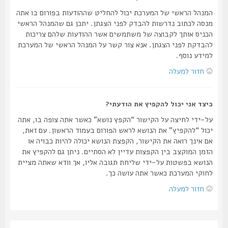
המנהל הראשי של המערכת יכול להחליט שההודעות בפורום בו אתה
מנסה לכתוב נדרשות להבדק לפני הצגתן. יתכן גם שהמנהל הראשי
הכניס אותך לקבוצה של משתמשים אשר ההודעות שלהם צריכות
להבדקת לפני הצגתן. אנא צור קשר על המנהל הראשי של המערכת
למידע נוסף.
חזור למעלה
כיצד אני יכול להקפיץ את הודעתי?
על-ידי לחיצה על הקישור “הקפץ נושא” כאשר אתה צופה בו, אתה
יכול “להקפיץ” את הנושא לראש הפורום בעמוד הראשון. עם זאת,
אם אינך רואה את הקישור, הקפצת הנושא יכולה להיות כבויה או
הזמן המוקצב בין הקפצות עדיין לא הסתיים. ניתן גם להקפיץ את
הנושא בפשטות על-ידי שליחת תגובה אליו, אך וודא שאתה מציית
לחוקי המערכת כאשר אתה עושה כך.
חזור למעלה