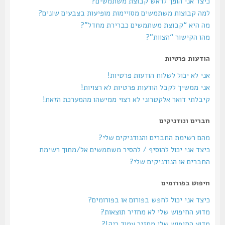
כיצד אני הופך לראש קבוצת משתמשים?
למה קבוצות משתמשים מסויימות מופיעות בצבעים שונים?
מה היא “קבוצת משתמשים כברירת מחדל”?
מהו הקישור “הצוות”?
הודעות פרטיות
אני לא יכול לשלוח הודעות פרטיות!
אני ממשיך לקבל הודעות פרטיות לא רצויות!
קיבלתי דואר אלקטרוני לא רצוי ממישהו מהמערכת הזאת!
חברים ונודניקים
מהם רשימת החברים והנודניקים שלי?
כיצד אני יכול להוסיף / להסיר משתמשים אל/מתוך רשימת
החברים או הנודניקים שלי?
חיפוש בפורומים
כיצד אני יכול לחפש בפורום או בפורומים?
מדוע החיפוש שלי לא מחזיר תוצאות?
מדוע החיפוש שלי מחזיר עמוד ריק!?