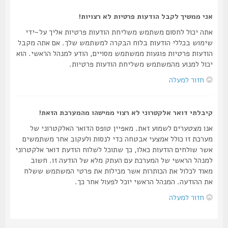
אני ממשיך לקבל הודעות פרטיות לא רצויות!
אתה יכול לחסום משתמש משליחת הודעות פרטיות אליך על-ידי
שימוש בכללי הודעות בלוח הבקרה למשתמש שלך. אם אתה מקבל
הודעות פרטיות פוגעות ממשתמש מסויים, הודע למנהל הראשי. הוא
יכול למנוע מהמשתמש משליחת הודעות פרטיות.
חזור למעלה
קיבלתי דואר אלקטרוני לא רצוי ממישהו מהמערכת הזאת!
אנו מצטערים לשמוע זאת. מאפיין טופס הדואר האלקטרוני של
מערכת זו כולל אמצעי אבטחה כדי לנסות ולעקוב אחר משתמשים
אשר שולחים הודעות כאלו, כך שתוכל לשלוח הודעת דואר אלקטרוני
למנהל הראשי של המערכת עם העתק מלא של הודעה זו. חשוב
מאוד לכלול את הכותרות אשר מכילות את פרטי המשתמש ששלח
את ההודעה. המנהל הראשי יוכל לפעול אחר כך.
חזור למעלה