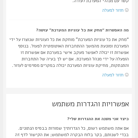
קשר עם מנהלי המערכת לעזרה.
חזור למעלה
מה האפשרות “מחק את כל עוגיות המערכת” עושה?
“מחק את כל עוגיות המערכת” מוחקת את כל העוגיות שנוצרו על ידי
המערכת ומונעת מהמשך ההתחברות האוטומטית לפעול. בנוסף
אפשרות זו יכולה לאפשר מעקב אישי במערכת אם אפשרות זו
הופעלה על ידי מנהל המערכת. אם יש לך בעיה של התחברות
והתנתקות, מחיקת עוגיות המערכת יכולה במקרים מסוימים לעזור.
חזור למעלה
אפשרויות והגדרות משתמש
כיצד אני משנה את ההגדרות שלי?
אם אתה משתמש רשום, כל הגדרותיך שמורות בבסיס הנתונים.
בכדי לשנותם, בקר בלוח הבקרה למשתמש; את הקישור לדף זה