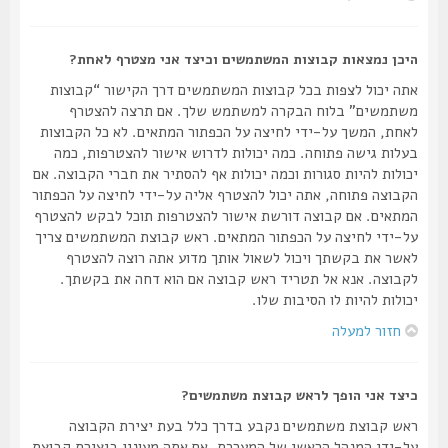
היכן נמצאות קבוצות המשתמשים וכיצד אני מצטרף לאחת?
אתה יכול לצפות בכל קבוצות המשתמשים דרך הקישור “קבוצות
משתמשים” בלוח הבקרה למשתמש שלך. אם תרצה להצטרף
לאחת, המשך על-ידי לחיצה על הכפתור המתאים. לא כל הקבוצות
בעלות גישה פתוחה. כמה יכולות לדרוש אישור להצטרפות, כמה
יכולות להיות סגורות וכמה יכולות אף להסתיר את חברי הקבוצה. אם
הקבוצה פתוחה, אתה יכול להצטרף אליה על-ידי לחיצה על הכפתור
המתאים. אם קבוצה דורשת אישור להצטרפות תוכל לבקש להצטרף
על-ידי לחיצה על הכפתור המתאים. ראש קבוצת המשתמשים צריך
לאשר את בקשתך ויכול לשאול אותך מדוע אתה רוצה להצטרף
לקבוצה. אנא אל תטריד ראש קבוצה אם הוא דחה את בקשתך.
יכולות להיות לו הסיבות שלו.
חזור למעלה
כיצד אני הופך לראש קבוצת משתמשים?
ראש קבוצת משתמשים נקבע בדרך כלל בעת יצירת הקבוצה
על-ידי המנהל הראשי של המערכת. אם אתה מעונין ביצירת קבוצת