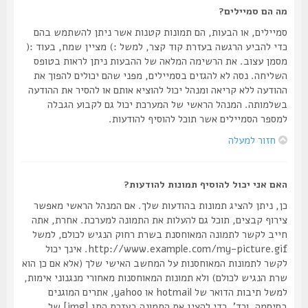
מה הם סמיילים?
סמיילים, או הבעות, הם תמונות קטנות אשר ניתן להשתמש בהם
כדי להביע הרגשה בעזרת קוד קצר, למשל :) מציין שמח, בעוד :(
מסמן עצוב. את הרשימה המלאה של ההבעות ניתן לראות בטופס
השליחה. נסה לא להגזים בסמיילים, מפני שהם יכולים להפוך את
ההודעה ללא קריאה ומנהל יכול להוציא אותם או להסיר את ההודעה
בשלמותה. המנהל הראשי של המערכת יכול גם לקבוע הגבלה
למספר הסמיילים אשר תוכל להוסיף להודעות.
חזור למעלה
האם אני יכול להוסיף תמונות להודעות?
כן, ניתן להציג תמונות בהודעות שלך. אם המנהל הראשי מאפשר
צירוף קבצים, תוכל גם להעלות את התמונה למערכת. אחרת, אתה
חייב לקשר לתמונה המאוחסנת בשרת רחוק הנגיש לכולם, למשל
http://www.example.com/my-picture.gif. אינך יכול
לקשר לתמונות המאוחסנות על המחשב האישי שלך (אלא אם כן הוא
שרת הנגיש לכולם) ולא תמונות המאוחסנות מאחורי מנגנוני אימות,
למשל תיבות הדואר של hotmail או yahoo, אתרים המוגנים
בסיסמה, וכד'. כדי להציג את התמונה בעזרת התג [img] של