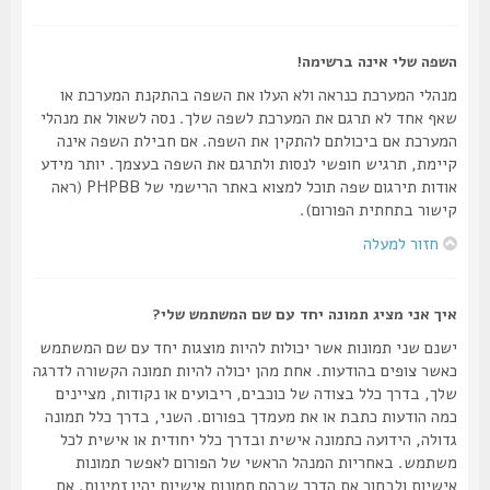
השפה שלי אינה ברשימה!
מנהלי המערכת כנראה ולא העלו את השפה בהתקנת המערכת או
שאף אחד לא תרגם את המערכת לשפה שלך. נסה לשאול את מנהלי
המערכת אם ביכולתם להתקין את השפה. אם חבילת השפה אינה
קיימת, תרגיש חופשי לנסות ולתרגם את השפה בעצמך. יותר מידע
אודות תירגום שפה תוכל למצוא באתר הרישמי של PHPBB (ראה
קישור בתחתית הפורום).
חזור למעלה
איך אני מציג תמונה יחד עם שם המשתמש שלי?
ישנם שני תמונות אשר יכולות להיות מוצגות יחד עם שם המשתמש
כאשר צופים בהודעות. אחת מהן יכולה להיות תמונה הקשורה לדרגה
שלך, בדרך כלל בצודה של כוכבים, ריבועים או נקודות, מציינים
כמה הודעות כתבת או את מעמדך בפורום. השני, בדרך כלל תמונה
גדולה, הידועה כתמונה אישית ובדרך כלל יחודית או אישית לכל
משתמש. באחריות המנהל הראשי של הפורום לאפשר תמונות
אישיות ולבחור את הדרך שבהם תמונות אישיות יהיו זמינות. אם