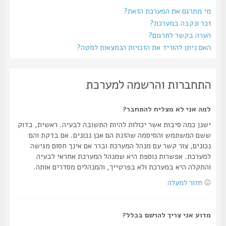
מי מתרגם את המערכת הזאת?
זכר ונקבה במערכת?
הערה בקשר לתרגום?
האם ניתן להוריד את הזכויות הנמצאות למטה?
התחברות והרשמה למערכת
למה אני לא מצליח להתחבר?
ישנן כמה סיבות אשר יכולות להיות התשובה לבעיה. ראשית, בדוק
ששם המשתמש והסיסמה שהזנת הם אכן נכונים. אם בדקת והם
נכונים, צור קשר עם מנהל המערכת וברר אם אינך חסום מגישה
למערכת. אפשרות נוספת היא שמנהל המערכת אחראי לבעיה
והתקלה היא במערכת ולא בפרטייך, והמנהלים מסדרים אותה.
חזור למעלה
מדוע אני צריך להרשם בכלל?