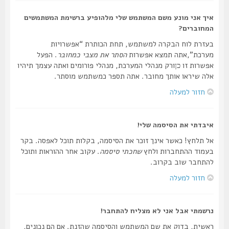
איך אני מונע משם המשתמש שלי מלהופיע ברשימת המשתמשים
המחוברים?
בעזרת לוח הבקרה למשתמש, תחת הכותרת “אפשרויות
מערכת”,אתה תמצא אפשרות
הסתר את מצבי כמחובר
. הפעל
אפשרות זו
ורק מנהלי המערכת, מנהלי פורומים ואתה עצמך תיהיו
כן
אלה שיראו אותך מחובר. אתה תספר כמשתמש מוסתר.
חזור למעלה
איבדתי את הסיסמה שלי!
אל תלחץ! כאשר אינך זוכר את הסיסמה, בקלות תוכל לאפסה. בקר
בעמוד ההתחברות ולחץ
שחכתי סיסמה
. עקוב אחר ההוראות ותוכל
להתחבר שוב בקרוב.
חזור למעלה
נרשמתי אבל אני לא מצליח להתחבר!
ראשית, בדוק את שם המשתמש והסיסמה שהזנת. אם הם נכונים,