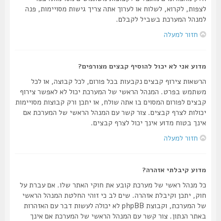
לצפות, לקרוא, לשלוח או לערוך אתה צריך גישות מסויימות, פנה
למנהל המערכת בשביל לקבלם.
חזור למעלה
מדוע אני לא יכול להוסיף קבצים מצורפים?
הרשאות צירוף קבצים נקבעות בכל פורום, לכל קבוצה, או לכל
משתמש בפרט. המנהל הראשי של המערכת יכול לא לאפשר צירוף
קבצים לפורום המסוים בו אתה שולח, או יתכן ורק קבוצות מסויימות
יכולות לצרף קבצים. צור קשר עם המנהל הראשי של המערכת אם
אינך בטוח מדוע אינך יכול לצרף קבצים.
חזור למעלה
מדוע קיבלתי אזהרה?
כל מנהל ראשי של מערכת קובע את חוקי האתר שלו. אם עברת על
חוק, יתכן וקיבלת אזהרה. שים לב כי זוהי החלטת המנהל הראשי
של המערכת, וקבוצת phpBB לא יכולה לעשות דבר עם האזהרות
באתר הנתון. צור קשר עם המנהל הראשי של המערכת אם אינך