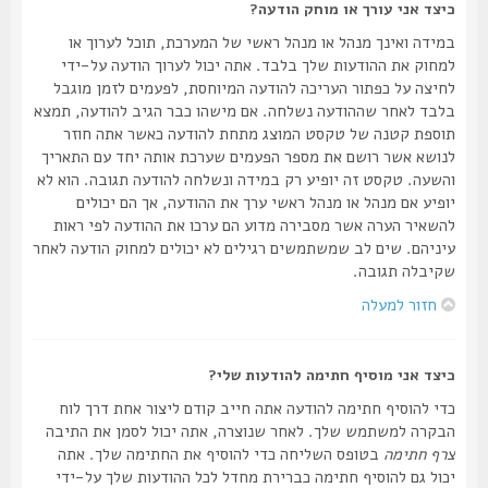
כיצד אני עורך או מוחק הודעה?
במידה ואינך מנהל או מנהל ראשי של המערכת, תוכל לערוך או
למחוק את ההודעות שלך בלבד. אתה יכול לערוך הודעה על-ידי
לחיצה על כפתור העריכה להודעה המיוחסת, לפעמים לזמן מוגבל
בלבד לאחר שההודעה נשלחה. אם מישהו כבר הגיב להודעה, תמצא
תוספת קטנה של טקסט המוצג מתחת להודעה כאשר אתה חוזר
לנושא אשר רושם את מספר הפעמים שערכת אותה יחד עם התאריך
והשעה. טקסט זה יופיע רק במידה ונשלחה להודעה תגובה. הוא לא
יופיע אם מנהל או מנהל ראשי ערך את ההודעה, אך הם יכולים
להשאיר הערה אשר מסבירה מדוע הם ערכו את ההודעה לפי ראות
עיניהם. שים לב שמשתמשים רגילים לא יכולים למחוק הודעה לאחר
שקיבלה תגובה.
חזור למעלה
כיצד אני מוסיף חתימה להודעות שלי?
כדי להוסיף חתימה להודעה אתה חייב קודם ליצור אחת דרך לוח
הבקרה למשתמש שלך. לאחר שנוצרה, אתה יכול לסמן את התיבה
צרף חתימה
בטופס השליחה כדי להוסיף את החתימה שלך. אתה
יכול גם להוסיף חתימה כברירת מחדל לכל ההודעות שלך על-ידי