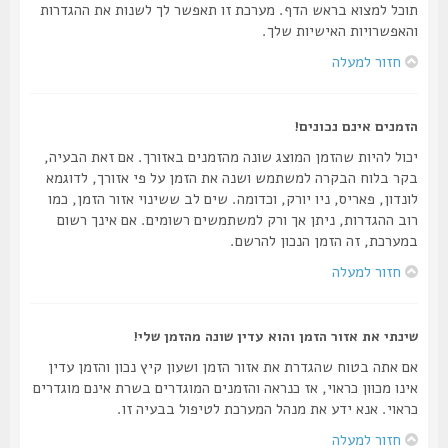
תוכל למצוא בראש הדף. מערכת זו תאפשר לך לשנות את ההגדרות
והאפשרויות האישיות שלך.
חזור למעלה
הזמנים אינם נכונים!
יכול להיות שהזמן המוצג שונה מהזמנים באזורך. אם זאת הבעיה,
בקר בלוח הבקרה למשתמש ושנה את הזמן על פי אזורך, לדוגמא
לונדון, פאריס, ניו יורק, וכדומה. שים לב ששינוי אזור הזמן, כמו
רוב ההגדרות, ניתן אך ורק למשתמשים רשומים. אם אינך רשום
במערכת, זה הזמן הנכון להרשם.
חזור למעלה
שינתי את אזור הזמן והוא עדין שונה מהזמן שלי!
אם אתה בטוח שהגדרת את אזור הזמן ושעון קיץ נכון והזמן עדין
אינו מכוון כראוי, אז כנראה והזמנים המוגדרים בשרת אינם מוגדרים
כראוי. אנא ידע את מנהל המערכת לטיפול בבעיה זו.
חזור למעלה