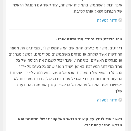
אינך יכול להשתמש בתמונות אישיות, צור קשר עם המנהל הראשי
של הפורום ושאל אותו לסיבה.
חזור למעלה
מהו הדירוג שלי וכיצד אני משנה אותו?
דירוגים, אשר מופיעים תחת שם המשתמש שלך, מציינים את מספר
ההודעות אשר שלחת או מזהים משתמשים מסויימים, למשל מנהלים
או מנהלים ראשיים. כעיקרון, אינך יכול לשנות את הנוסח של כל
אחד מדירוגי המערכת באופן ישיר מפני שהם נקבעים על-ידי
המנהל הראשי של המערכת. אנא אל תפגע במערכת על-ידי שליחת
הודעות מיותרות רק כדי הגדיל את הדירוג שלך. רוב המערכות לא
יאפשרו זאת והמנהל או המנהל הראשי יקטין את מונה ההודעות
שלך.
חזור למעלה
כאשר אני לוחץ על קישור הדואר האלקטרוני של משתמש הוא
מבקש ממני להתחבר?