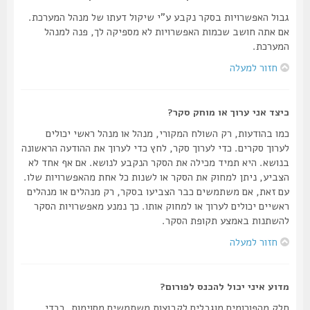
גבול האפשרויות בסקר נקבע ע"י שיקול דעתו של מנהל המערכת.
אם אתה חושב שכמות האפשרויות לא מספיקה לך, פנה למנהל
המערכת.
חזור למעלה
כיצד אני ערוך או מוחק סקר?
כמו בהודעות, רק השולח המקורי, מנהל או מנהל ראשי יכולים
לערוך סקרים. כדי לערוך סקר, לחץ כדי לערוך את ההודעה הראשונה
בנושא. היא תמיד מכילה את הסקר הנקבע לנושא. אם אף אחד לא
הצביע, ניתן למחוק את הסקר או לשנות כל אחת מהאפשרויות שלו.
עם זאת, אם משתמשים כבר הצביעו בסקר, רק מנהלים או מנהלים
ראשיים יכולים לערוך או למחוק אותו. כך נמנע מאפשרויות הסקר
להשתנות באמצע תקופת הסקר.
חזור למעלה
מדוע איני יכול להכנס לפורום?
חלק מהפורומים מוגבלים לקבוצות משתמשים מסוימות. בכדי