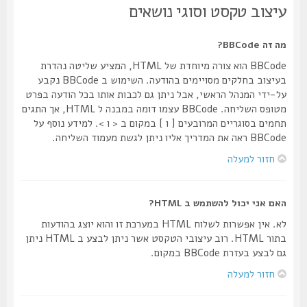
עיצוב טקסט וסוגי נושאים
מה זה BBCode?
BBCode הוא צורה מיוחדת של HTML, המציע שליטה נהדרת
בעיצוב בחלקים מסויימים בהודעה. השימוש ב BBCode נקבע
על-ידי המנהל הראשי, אבל ניתן גם לכבות אותו בכל הודעה בפרט
מטופס השליחה. BBCode עצמו דומה במבנה ל HTML, אך התגים
תחמים בסוגריים המרובעים [ ו ] במקום ב < ו >. למידע נוסף על
BBCode ראה את המדריך אליו ניתן לגשת מעמוד השליחה.
חזור למעלה
האם אני יכול להשתמש ב HTML?
לא. אין אפשרות לשלוח HTML במערכת זו והוא יוצג בהודעות
בתור HTML. רוב עיצובי הטקסט אשר ניתן לבצע ב HTML ניתן
גם לבצע בעזרת BBCode במקום.
חזור למעלה