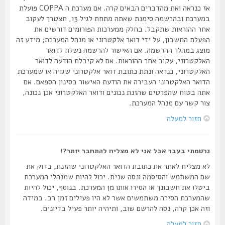
אז כנראה ואת מהדברים הבאים קרה. אם מערכת ה COPPA פועלת
במערכת ובהרשמה סימנת שאתה מתחת לגיל 13, תצטרך לעקוב
אחר ההוראות שתקבל. בחלק ממערכות הפורומים דורשים את
הפעלת החשבון, על ידי דואר אלקטרוני או מנהל המערכת; מידע זה
מוצג במהלך ההרשמה. אם האישור להרשמה נשלח לדואר
האלקטרוני, עקוב אחר ההוראות. אם לא קיבלת הודעה לדואר
האלקטרוני, כנראה ונתת כתובת דואר אלקטרוני שגויה או שמערכת
הדואר האלקטרוני העבירה את הודעת האישור בסינון הספאם. אם
אתה בטוח שהפרטים שהזנת נכונים ודואר האלקטרוני אכן נכונה,
צור קשר עם מנהל המערכת.
חזור למעלה
נרשמתי בעבר אבל אני לא מצליח להתחבר יותר?!
לא מצליח לאתר את כתובת הדואר האלקטרוני שהזנת, בדוק את
שם המשתמש והסיסמה ונסה שנית. יכול להיות שמנהלי המערכת
ביטלו את חשבונך או הסירו אותו מן המערכת. בנוסף, יכול להיות
שהמערכת הסירה משתמשים אשר לא היו פעילים זמן רב. במידה
וזה אכן קרה, נסה להרשם שוב, ותיהיה יותר פעיל בדיונים.
חזור למעלה