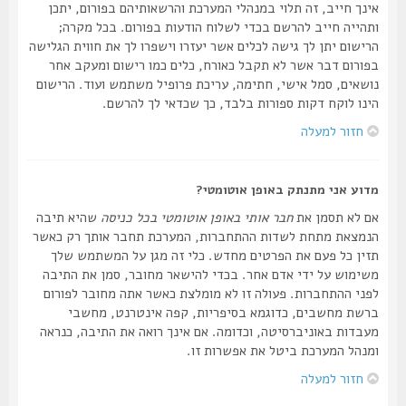
אינך חייב, זה תלוי במנהלי המערכת והרשאותיהם בפורום, יתכן
ותהייה חייב להרשם בכדי לשלוח הודעות בפורום. בכל מקרה;
הרישום יתן לך גישה לכלים אשר יעזרו וישפרו לך את חווית הגלישה
בפורום דבר אשר לא תקבל כאורח, כלים כמו רישום ומעקב אחר
נושאים, סמל אישי, חתימה, עריכת פרופיל משתמש ועוד. הרישום
הינו לוקח דקות ספורות בלבד, כך שכדאי לך להרשם.
חזור למעלה
מדוע אני מתנתק באופן אוטומטי?
אם לא תסמן את
חבר אותי באופן אוטומטי בכל כניסה
שהיא תיבה
הנמצאת מתחת לשדות ההתחברות, המערכת תחבר אותך רק כאשר
תזין כל פעם את הפרטים מחדש. כלי זה מגן על המשתמש שלך
משימוש על ידי אדם אחר. בכדי להישאר מחובר, סמן את התיבה
לפני ההתחברות. פעולה זו לא מומלצת כאשר אתה מחובר לפורום
ברשת מחשבים, כדוגמא בסיפריות, קפה אינטרנט, מחשבי
מעבדות באוניברסיטה, וכדומה. אם אינך רואה את התיבה, כנראה
ומנהל המערכת ביטל את אפשרות זו.
חזור למעלה