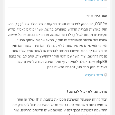
מהו COPPA?
COPPA, או החוק לפרטיות והגנה המקוונת של הילד של 1998, הוא
חוק בארצות הברית הדורש מאתרים ברשת אשר יכולים לאסוף מידע
מקטינים מתחת לגיל 13 לדרוש הסכמה מההורים בכתב או כל שיטה
אחרת של אישור מאפוטרופוס חוקי, המאפשר את איסוף פרטי
הזיהוי האישיים מקטין מתחת לגיל 14 13. אם אינך בטוח אם חוק
זה חל לגביך בתור מישהו המנסה להרשם או לאתר אשר אליו אתה
מנסה להרשם, צור קשר עם יועץ חוקי להתיעצות. שים לב שקבוצת
phpBB אינה יכולה לספק יעוץ חוקי ואינה נקודה ליצירת קשר
לענייני חוק מכל סוג, ובפרט הרשום להלן.
חזור למעלה
מדוע אני לא יכול להרשם?
יכול להיות שמנהל המערכת חסם את כתובת ה IP שלך או אסר
שימוש בשם משתמש זה. בנוסף מנהל המערכת יכול להפסיק את
ההרשמה למערכת ובכך למנוע ממשתמשים חדשים להרשם. צור