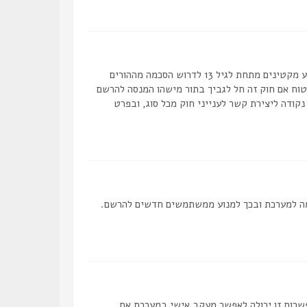
COPPA, או החוק לפרטיות והגנה המקוונת של הילד של 1998, הוא חוק בארצות הברית הדורש מאתרים ברשת אשר יכולים לאסוף מידע מקטינים מתחת לגיל 13 לדרוש הסכמה מההורים
מאפוטרופוס חוקי, המאפשר את איסוף פרטי הזיהוי האישיים מקטין מתחת לגיל 14 13. אם אינך בטוח אם חוק זה חל לגביך בתור מישהו המנסה להרשם
ם לב שקבוצת phpBB אינה יכולה לספק יעוץ חוקי ואינה נקודה ליצירת קשר לענייני חוק מכל סוג, ובפרט
 להפסיק את ההרשמה למערכת ובכך למנוע ממשתמשים חדשים להרשם.
פשרות זו יכולה לאפשר מעקב אישי במערכת אם