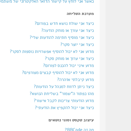
כאשר אני לוחץ על קישור הדואר האלקטרוני של משתמ
מערכת השליחה
כיצד אני שולח נושא חדש בפורום?
כיצד אני עורך או מוחק הודעה?
כיצד אני מוסיף חתימה להודעות שלי?
כיצד אני יוצר סקר?
מדוע אני לא יכול להוסיף אפשרויות נוספות לסקר?
כיצד אני ערוך או מוחק סקר?
מדוע איני יכול להכנס לפורום?
מדוע אני לא יכול להוסיף קבצים מצורפים?
מדוע קיבלתי אזהרה?
כיצד ניתן לדווח למנהל על הודעות?
מהו כפתור ה“שמור” בשליחת הנושא?
מדוע הודעותי צריכות לקבל אישור?
כיצד אני יכול להקפיץ את הודעתי?
עיצוב טקסט וסוגי נושאים
מה זה BBCode?