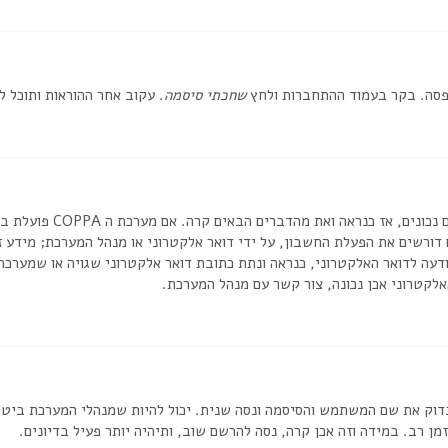
אפסה. בקר בעמוד ההתחברות ולחץ
שחכתי סיסמה
. עקוב אחר ההוראות ותוכל 
דורשים את הפעלת החשבון, על ידי דואר אלקטרוני או מנהל המערכת; מידע
דעה לדואר האלקטרוני, כנראה ונתת כתובת דואר אלקטרוני שגויה או שמערכת
לקטרוני אכן נכונה, צור קשר עם מנהל המערכת.
וק את שם המשתמש והסיסמה ונסה שנית. יכול להיות שמנהלי המערכת ביטלו א
 רב. במידה וזה אכן קרה, נסה להרשם שוב, ותיהיה יותר פעיל בדיונים.