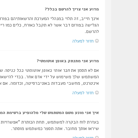
מדוע אני צריך להרשם בכלל?
אינך חייב, זה תלוי במנהלי המערכת והרשאותיהם בפורום
הגלישה בפורום דבר אשר לא תקבל כאורח, כלים כמו ריש
להרשם.
חזור למעלה
מדוע אני מתנתק באופן אוטומטי?
אם לא תסמן את
חבר אותי באופן אוטומטי בכל כניסה
שה
המשתמש שלך משימוש על ידי אדם אחר. בכדי להישאר מ
אינטרנט, מחשבי מעבדות באוניברסיטה, וכדומה. אם אי
חזור למעלה
איך אני מונע משם המשתמש שלי מלהופיע ברשימת המ
בעזרת לוח הבקרה למשתמש, תחת הכותרת “אפשרויות
שיראו אותך מחובר. אתה תספר כמשתמש מוסתר.
חזור למעלה