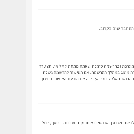
להתחבר שוב בקרוב.
ראשית, בדוק את שם המשתמש והסיסמה שהזנת. אם הם נכונים, אז כנראה ואת מהדברים הבאים קרה. אם מערכת ה COPPA פועלת במערכת ובהרשמה סימנת שאתה מתחת לגיל 13, תצטרך
 זה מוצג במהלך ההרשמה. אם האישור להרשמה נשלח
 הדואר האלקטרוני העבירה את הודעת האישור בסינון
ת חשבונך או הסירו אותו מן המערכת. בנוסף, יכול