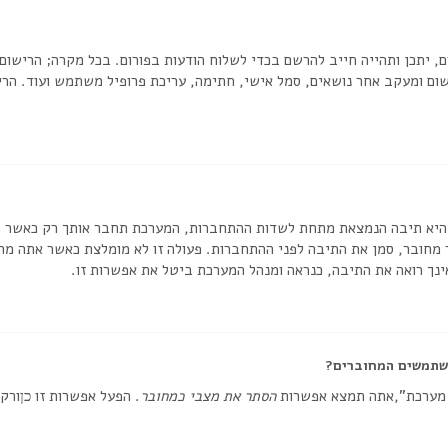
, יתכן ותהייה חייב להרשם בכדי לשלוח הודעות בפורום. בכל מקרה; הרישום י
ום ומעקב אחר נושאים, סמל אישי, חתימה, עריכת פרופיל משתמש ועוד. הריש
יא תיבה הנמצאת מתחת לשדות ההתחברות, המערכת תחבר אותך רק כאשר תזי
חובר, סמן את התיבה לפני ההתחברות. פעולה זו לא מומלצת כאשר אתה מח
נך רואה את התיבה, כנראה ומנהל המערכת ביטל את אפשרות זו.
שתמשים המחוברים?
 מערכת”,אתה תמצא אפשרות
הסתר את מצבי כמחובר
. הפעל אפשרות זו
ורק 
כן