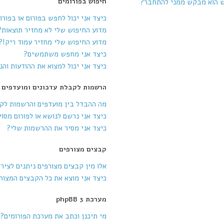
חיפוש בפורומים
ש הוא מבקש ממני להתחבר?
כיצד אני יכול לחפש בפורום או בפורו
מדוע החיפוש שלי לא מחזיר תוצאות?
מדוע החיפוש שלי מחזיר עמוד ריק!?
כיצד אני מחפש משתמשים?
כיצד אני יכול למצוא את ההודעות וה
הרשמות לקבלת עדכונים ומועדפים
מה ההבדל בין מועדפים והרשמות לק
כיצד אני נרשם לנושא או לפורום מסוי
כיצד אני מסיר את ההרשמות שלי?
קבצים מצורפים
אלו מין קבצים מצורפים ניתנים לציר
כיצד אני מוצא את כל הקבצים המצור
מערכת phpBB 3
מי תיכנן וכתב את מערכת הפורומים?