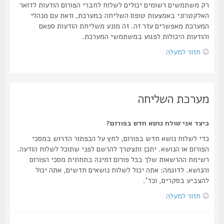
רק משתמשים רשומים יכולים לשלוח לחברי הפורום הודעות לדואר
האלקטרוני באמצעות טופס השליחה במערכת, וזאת עם מנהלי
המערכת מאפשרים עזר זה. זה מונע משליחת הודעות ספאם
והודעות היכולות לפגוע במשתמשי המערכת.
חזור למעלה
מערכת השליחה
כיצד אני שולח נושא חדש בפורום?
כדי לשלוח נושא חדש בפורום, לחץ על הכפתור הדרוש במסכי
הפורום או הנושא. יתכן ותצטרך להרשם לפני שתוכל לשלוח הודעה.
רשימת ההרשאות שלך בכל פורום זמינה בתחתית מסכי הפורום
והנושא. לדוגמה: אתה יכול לשלוח נושאים חדשים, אתה יכול
להצביע בסקרים, וכד'.
חזור למעלה