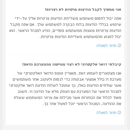
אני ממשיך לקבל הודעות פרטיות לא רצויות!
אתה יכול לחסום משתמש משליחת הודעות פרטיות אליך על-ידי
שימוש בכללי הודעות בלוח הבקרה למשתמש שלך. אם אתה מקבל
הודעות פרטיות פוגעות ממשתמש מסויים, הודע למנהל הראשי. הוא
יכול למנוע מהמשתמש משליחת הודעות פרטיות.
חזור למעלה
קיבלתי דואר אלקטרוני לא רצוי ממישהו מהמערכת הזאת!
אנו מצטערים לשמוע זאת. מאפיין טופס הדואר האלקטרוני של
מערכת זו כולל אמצעי אבטחה כדי לנסות ולעקוב אחר משתמשים
אשר שולחים הודעות כאלו, כך שתוכל לשלוח הודעת דואר אלקטרוני
למנהל הראשי של המערכת עם העתק מלא של הודעה זו. חשוב
מאוד לכלול את הכותרות אשר מכילות את פרטי המשתמש ששלח
את ההודעה. המנהל הראשי יוכל לפעול אחר כך.
חזור למעלה