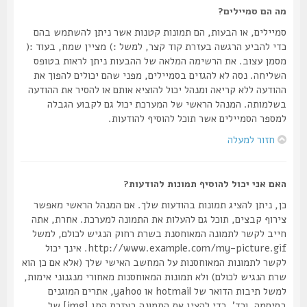
מה הם סמיילים?
סמיילים, או הבעות, הם תמונות קטנות אשר ניתן להשתמש בהם
כדי להביע הרגשה בעזרת קוד קצר, למשל :) מציין שמח, בעוד :(
מסמן עצוב. את הרשימה המלאה של ההבעות ניתן לראות בטופס
השליחה. נסה לא להגזים בסמיילים, מפני שהם יכולים להפוך את
ההודעה ללא קריאה ומנהל יכול להוציא אותם או להסיר את ההודעה
בשלמותה. המנהל הראשי של המערכת יכול גם לקבוע הגבלה
למספר הסמיילים אשר תוכל להוסיף להודעות.
חזור למעלה
האם אני יכול להוסיף תמונות להודעות?
כן, ניתן להציג תמונות בהודעות שלך. אם המנהל הראשי מאפשר
צירוף קבצים, תוכל גם להעלות את התמונה למערכת. אחרת, אתה
חייב לקשר לתמונה המאוחסנת בשרת רחוק הנגיש לכולם, למשל
http://www.example.com/my-picture.gif. אינך יכול
לקשר לתמונות המאוחסנות על המחשב האישי שלך (אלא אם כן הוא
שרת הנגיש לכולם) ולא תמונות המאוחסנות מאחורי מנגנוני אימות,
למשל תיבות הדואר של hotmail או yahoo, אתרים המוגנים
בסיסמה, וכד'. כדי להציג את התמונה בעזרת התג [img] של