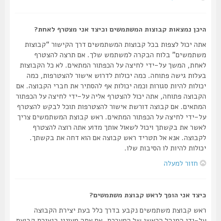
היכן נמצאות קבוצות המשתמשים וכיצד אני מצטרף לאחת?
אתה יכול לצפות בכל קבוצות המשתמשים דרך הקישור “קבוצות
משתמשים” בלוח הבקרה למשתמש שלך. אם תרצה להצטרף
לאחת, המשך על-ידי לחיצה על הכפתור המתאים. לא כל הקבוצות
בעלות גישה פתוחה. כמה יכולות לדרוש אישור להצטרפות, כמה
יכולות להיות סגורות וכמה יכולות אף להסתיר את חברי הקבוצה. אם
הקבוצה פתוחה, אתה יכול להצטרף אליה על-ידי לחיצה על הכפתור
המתאים. אם קבוצה דורשת אישור להצטרפות תוכל לבקש להצטרף
על-ידי לחיצה על הכפתור המתאים. ראש קבוצת המשתמשים צריך
לאשר את בקשתך ויכול לשאול אותך מדוע אתה רוצה להצטרף
לקבוצה. אנא אל תטריד ראש קבוצה אם הוא דחה את בקשתך.
יכולות להיות לו הסיבות שלו.
חזור למעלה
כיצד אני הופך לראש קבוצת משתמשים?
ראש קבוצת משתמשים נקבע בדרך כלל בעת יצירת הקבוצה
על-ידי המנהל הראשי של המערכת. אם אתה מעונין ביצירת קבוצת