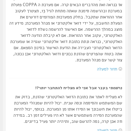
אז כנראה ואת מהדברים הבאים קרה. אם מערכת ה COPPA פועלת
במערכת ובהרשמה סימנת שאתה מתחת לגיל 13, תצטרך לעקוב
אחר ההוראות שתקבל. בחלק ממערכות הפורומים דורשים את
הפעלת החשבון, על ידי דואר אלקטרוני או מנהל המערכת; מידע זה
מוצג במהלך ההרשמה. אם האישור להרשמה נשלח לדואר
האלקטרוני, עקוב אחר ההוראות. אם לא קיבלת הודעה לדואר
האלקטרוני, כנראה ונתת כתובת דואר אלקטרוני שגויה או שמערכת
הדואר האלקטרוני העבירה את הודעת האישור בסינון הספאם. אם
אתה בטוח שהפרטים שהזנת נכונים ודואר האלקטרוני אכן נכונה,
צור קשר עם מנהל המערכת.
חזור למעלה
נרשמתי בעבר אבל אני לא מצליח להתחבר יותר?!
לא מצליח לאתר את כתובת הדואר האלקטרוני שהזנת, בדוק את
שם המשתמש והסיסמה ונסה שנית. יכול להיות שמנהלי המערכת
ביטלו את חשבונך או הסירו אותו מן המערכת. בנוסף, יכול להיות
שהמערכת הסירה משתמשים אשר לא היו פעילים זמן רב. במידה
וזה אכן קרה, נסה להרשם שוב, ותיהיה יותר פעיל בדיונים.
חזור למעלה