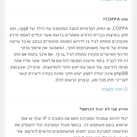
מהו COPPA?
COPPA, או החוק לפרטיות והגנה המקוונת של הילד של 1998, הוא
חוק בארצות הברית הדורש מאתרים ברשת אשר יכולים לאסוף מידע
מקטינים מתחת לגיל 13 לדרוש הסכמה מההורים בכתב או כל שיטה
אחרת של אישור מאפוטרופוס חוקי, המאפשר את איסוף פרטי
הזיהוי האישיים מקטין מתחת לגיל 14 13. אם אינך בטוח אם חוק
זה חל לגביך בתור מישהו המנסה להרשם או לאתר אשר אליו אתה
מנסה להרשם, צור קשר עם יועץ חוקי להתיעצות. שים לב שקבוצת
phpBB אינה יכולה לספק יעוץ חוקי ואינה נקודה ליצירת קשר
לענייני חוק מכל סוג, ובפרט הרשום להלן.
חזור למעלה
מדוע אני לא יכול להרשם?
יכול להיות שמנהל המערכת חסם את כתובת ה IP שלך או אסר
שימוש בשם משתמש זה. בנוסף מנהל המערכת יכול להפסיק את
ההרשמה למערכת ובכך למנוע ממשתמשים חדשים להרשם. צור