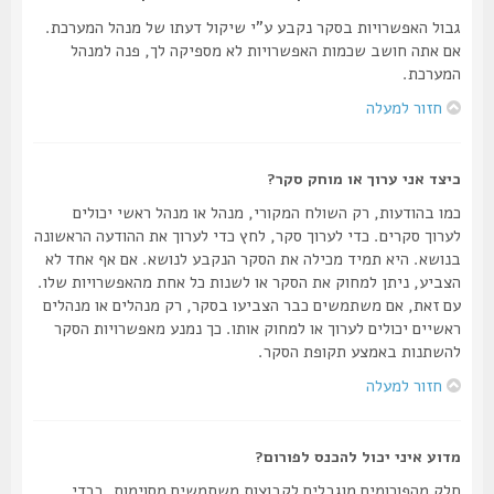
גבול האפשרויות בסקר נקבע ע"י שיקול דעתו של מנהל המערכת.
אם אתה חושב שכמות האפשרויות לא מספיקה לך, פנה למנהל
המערכת.
חזור למעלה
כיצד אני ערוך או מוחק סקר?
כמו בהודעות, רק השולח המקורי, מנהל או מנהל ראשי יכולים
לערוך סקרים. כדי לערוך סקר, לחץ כדי לערוך את ההודעה הראשונה
בנושא. היא תמיד מכילה את הסקר הנקבע לנושא. אם אף אחד לא
הצביע, ניתן למחוק את הסקר או לשנות כל אחת מהאפשרויות שלו.
עם זאת, אם משתמשים כבר הצביעו בסקר, רק מנהלים או מנהלים
ראשיים יכולים לערוך או למחוק אותו. כך נמנע מאפשרויות הסקר
להשתנות באמצע תקופת הסקר.
חזור למעלה
מדוע איני יכול להכנס לפורום?
חלק מהפורומים מוגבלים לקבוצות משתמשים מסוימות. בכדי