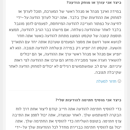
כיצד אני עורך או מוחק הודעה?
במידה ואינך מנהל או מנהל ראשי של המערכת, תוכל לערוך או
למחוק את ההודעות שלך בלבד. אתה יכול לערוך הודעה על-ידי
לחיצה על כפתור העריכה להודעה המיוחסת, לפעמים לזמן מוגבל
בלבד לאחר שההודעה נשלחה. אם מישהו כבר הגיב להודעה, תמצא
תוספת קטנה של טקסט המוצג מתחת להודעה כאשר אתה חוזר
לנושא אשר רושם את מספר הפעמים שערכת אותה יחד עם התאריך
והשעה. טקסט זה יופיע רק במידה ונשלחה להודעה תגובה. הוא לא
יופיע אם מנהל או מנהל ראשי ערך את ההודעה, אך הם יכולים
להשאיר הערה אשר מסבירה מדוע הם ערכו את ההודעה לפי ראות
עיניהם. שים לב שמשתמשים רגילים לא יכולים למחוק הודעה לאחר
שקיבלה תגובה.
חזור למעלה
כיצד אני מוסיף חתימה להודעות שלי?
כדי להוסיף חתימה להודעה אתה חייב קודם ליצור אחת דרך לוח
הבקרה למשתמש שלך. לאחר שנוצרה, אתה יכול לסמן את התיבה
צרף חתימה
בטופס השליחה כדי להוסיף את החתימה שלך. אתה
יכול גם להוסיף חתימה כברירת מחדל לכל ההודעות שלך על-ידי