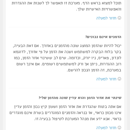
תוכל למצוא בראש הדף. מערכת זו תאפשר לך לשנות את ההגדרות
והאפשרויות האישיות שלך.
חזור למעלה
הזמנים אינם נכונים!
יכול להיות שהזמן המוצג שונה מהזמנים באזורך. אם זאת הבעיה,
בקר בלוח הבקרה למשתמש ושנה את הזמן על פי אזורך, לדוגמא
לונדון, פאריס, ניו יורק, וכדומה. שים לב ששינוי אזור הזמן, כמו
רוב ההגדרות, ניתן אך ורק למשתמשים רשומים. אם אינך רשום
במערכת, זה הזמן הנכון להרשם.
חזור למעלה
שינתי את אזור הזמן והוא עדין שונה מהזמן שלי!
אם אתה בטוח שהגדרת את אזור הזמן ושעון קיץ נכון והזמן עדין
אינו מכוון כראוי, אז כנראה והזמנים המוגדרים בשרת אינם מוגדרים
כראוי. אנא ידע את מנהל המערכת לטיפול בבעיה זו.
חזור למעלה