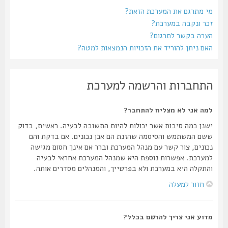
מי מתרגם את המערכת הזאת?
זכר ונקבה במערכת?
הערה בקשר לתרגום?
האם ניתן להוריד את הזכויות הנמצאות למטה?
התחברות והרשמה למערכת
למה אני לא מצליח להתחבר?
ישנן כמה סיבות אשר יכולות להיות התשובה לבעיה. ראשית, בדוק
ששם המשתמש והסיסמה שהזנת הם אכן נכונים. אם בדקת והם
נכונים, צור קשר עם מנהל המערכת וברר אם אינך חסום מגישה
למערכת. אפשרות נוספת היא שמנהל המערכת אחראי לבעיה
והתקלה היא במערכת ולא בפרטייך, והמנהלים מסדרים אותה.
חזור למעלה
מדוע אני צריך להרשם בכלל?