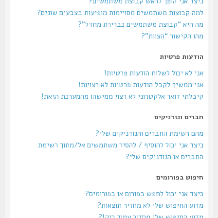
כיצד אני הופך לראש קבוצת משתמשים?
למה קבוצות משתמשים מסויימות מופיעות בצבעים שונים?
מה היא “קבוצת משתמשים כברירת מחדל”?
מהו הקישור “הצוות”?
הודעות פרטיות
אני לא יכול לשלוח הודעות פרטיות!
אני ממשיך לקבל הודעות פרטיות לא רצויות!
קיבלתי דואר אלקטרוני לא רצוי ממישהו מהמערכת הזאת!
חברים ונודניקים
מהם רשימת החברים והנודניקים שלי?
כיצד אני יכול להוסיף / להסיר משתמשים אל/מתוך רשימת
החברים או הנודניקים שלי?
חיפוש בפורומים
כיצד אני יכול לחפש בפורום או בפורומים?
מדוע החיפוש שלי לא מחזיר תוצאות?
מדוע החיפוש שלי מחזיר עמוד ריק!?