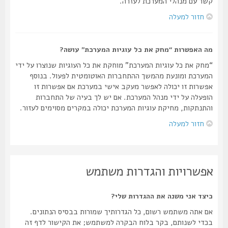
קשר עם מנהלי המערכת לעזרה.
חזור למעלה
מה האפשרות “מחק את כל עוגיות המערכת” עושה?
“מחק את כל עוגיות המערכת” מוחקת את כל העוגיות שנוצרו על ידי
המערכת ומונעת מהמשך ההתחברות האוטומטית לפעול. בנוסף
אפשרות זו יכולה לאפשר מעקב אישי במערכת אם אפשרות זו
הופעלה על ידי מנהל המערכת. אם יש לך בעיה של התחברות
והתנתקות, מחיקת עוגיות המערכת יכולה במקרים מסוימים לעזור.
חזור למעלה
אפשרויות והגדרות משתמש
כיצד אני משנה את ההגדרות שלי?
אם אתה משתמש רשום, כל הגדרותיך שמורות בבסיס הנתונים.
בכדי לשנותם, בקר בלוח הבקרה למשתמש; את הקישור לדף זה