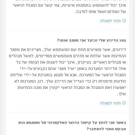
אינך יכול להשתמש בתמונות אישיות, צור קשר עם המנהל הראשי
של הפורום ושאל אותו לסיבה.
חזור למעלה
מהו הדירוג שלי וכיצד אני משנה אותו?
דירוגים, אשר מופיעים תחת שם המשתמש שלך, מציינים את מספר
ההודעות אשר שלחת או מזהים משתמשים מסויימים, למשל מנהלים
או מנהלים ראשיים. כעיקרון, אינך יכול לשנות את הנוסח של כל
אחד מדירוגי המערכת באופן ישיר מפני שהם נקבעים על-ידי
המנהל הראשי של המערכת. אנא אל תפגע במערכת על-ידי שליחת
הודעות מיותרות רק כדי הגדיל את הדירוג שלך. רוב המערכות לא
יאפשרו זאת והמנהל או המנהל הראשי יקטין את מונה ההודעות
שלך.
חזור למעלה
כאשר אני לוחץ על קישור הדואר האלקטרוני של משתמש הוא
מבקש ממני להתחבר?