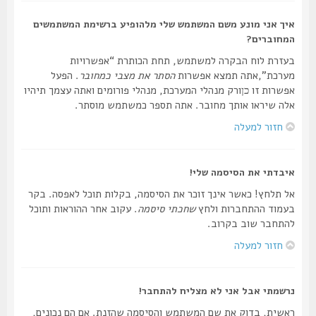
איך אני מונע משם המשתמש שלי מלהופיע ברשימת המשתמשים
המחוברים?
בעזרת לוח הבקרה למשתמש, תחת הכותרת “אפשרויות
מערכת”,אתה תמצא אפשרות
הסתר את מצבי כמחובר
. הפעל
אפשרות זו
ורק מנהלי המערכת, מנהלי פורומים ואתה עצמך תיהיו
כן
אלה שיראו אותך מחובר. אתה תספר כמשתמש מוסתר.
חזור למעלה
איבדתי את הסיסמה שלי!
אל תלחץ! כאשר אינך זוכר את הסיסמה, בקלות תוכל לאפסה. בקר
בעמוד ההתחברות ולחץ
שחכתי סיסמה
. עקוב אחר ההוראות ותוכל
להתחבר שוב בקרוב.
חזור למעלה
נרשמתי אבל אני לא מצליח להתחבר!
ראשית, בדוק את שם המשתמש והסיסמה שהזנת. אם הם נכונים,