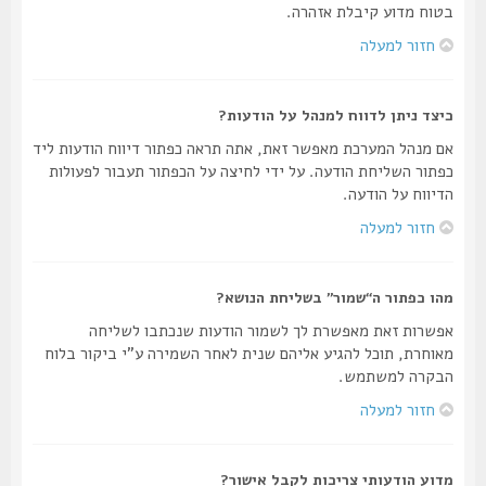
בטוח מדוע קיבלת אזהרה.
חזור למעלה
כיצד ניתן לדווח למנהל על הודעות?
אם מנהל המערכת מאפשר זאת, אתה תראה כפתור דיווח הודעות ליד
כפתור השליחת הודעה. על ידי לחיצה על הכפתור תעבור לפעולות
הדיווח על הודעה.
חזור למעלה
מהו כפתור ה“שמור” בשליחת הנושא?
אפשרות זאת מאפשרת לך לשמור הודעות שנכתבו לשליחה
מאוחרת, תוכל להגיע אליהם שנית לאחר השמירה ע"י ביקור בלוח
הבקרה למשתמש.
חזור למעלה
מדוע הודעותי צריכות לקבל אישור?