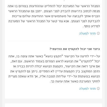
המנהל הראשי של המערכת יכול להחליט שההודעות בפורום בו אתה
מנסה לכתוב נדרשות להבדק לפני הצגתן. יתכן גם שהמנהל הראשי
הכניס אותך לקבוצה של משתמשים אשר ההודעות שלהם צריכות
להבדקת לפני הצגתן. אנא צור קשר על המנהל הראשי של המערכת
למידע נוסף.
חזור למעלה
כיצד אני יכול להקפיץ את הודעתי?
על-ידי לחיצה על הקישור “הקפץ נושא” כאשר אתה צופה בו, אתה
יכול “להקפיץ” את הנושא לראש הפורום בעמוד הראשון. עם זאת,
אם אינך רואה את הקישור, הקפצת הנושא יכולה להיות כבויה או
הזמן המוקצב בין הקפצות עדיין לא הסתיים. ניתן גם להקפיץ את
הנושא בפשטות על-ידי שליחת תגובה אליו, אך וודא שאתה מציית
לחוקי המערכת כאשר אתה עושה כך.
חזור למעלה