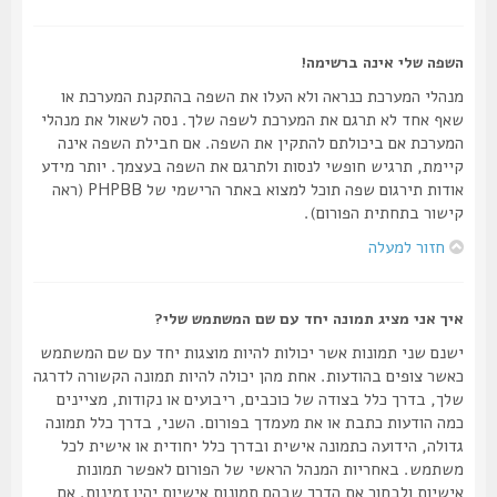
השפה שלי אינה ברשימה!
מנהלי המערכת כנראה ולא העלו את השפה בהתקנת המערכת או
שאף אחד לא תרגם את המערכת לשפה שלך. נסה לשאול את מנהלי
המערכת אם ביכולתם להתקין את השפה. אם חבילת השפה אינה
קיימת, תרגיש חופשי לנסות ולתרגם את השפה בעצמך. יותר מידע
אודות תירגום שפה תוכל למצוא באתר הרישמי של PHPBB (ראה
קישור בתחתית הפורום).
חזור למעלה
איך אני מציג תמונה יחד עם שם המשתמש שלי?
ישנם שני תמונות אשר יכולות להיות מוצגות יחד עם שם המשתמש
כאשר צופים בהודעות. אחת מהן יכולה להיות תמונה הקשורה לדרגה
שלך, בדרך כלל בצודה של כוכבים, ריבועים או נקודות, מציינים
כמה הודעות כתבת או את מעמדך בפורום. השני, בדרך כלל תמונה
גדולה, הידועה כתמונה אישית ובדרך כלל יחודית או אישית לכל
משתמש. באחריות המנהל הראשי של הפורום לאפשר תמונות
אישיות ולבחור את הדרך שבהם תמונות אישיות יהיו זמינות. אם