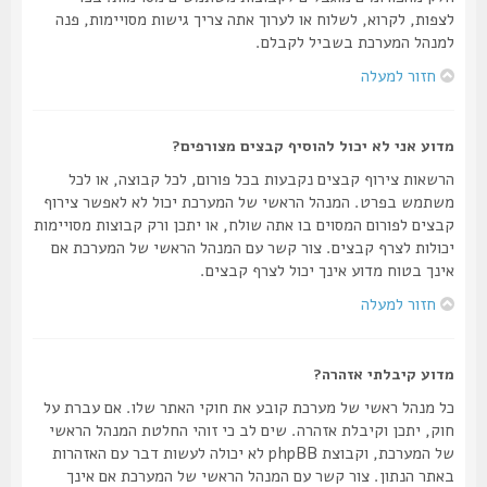
לצפות, לקרוא, לשלוח או לערוך אתה צריך גישות מסויימות, פנה
למנהל המערכת בשביל לקבלם.
חזור למעלה
מדוע אני לא יכול להוסיף קבצים מצורפים?
הרשאות צירוף קבצים נקבעות בכל פורום, לכל קבוצה, או לכל
משתמש בפרט. המנהל הראשי של המערכת יכול לא לאפשר צירוף
קבצים לפורום המסוים בו אתה שולח, או יתכן ורק קבוצות מסויימות
יכולות לצרף קבצים. צור קשר עם המנהל הראשי של המערכת אם
אינך בטוח מדוע אינך יכול לצרף קבצים.
חזור למעלה
מדוע קיבלתי אזהרה?
כל מנהל ראשי של מערכת קובע את חוקי האתר שלו. אם עברת על
חוק, יתכן וקיבלת אזהרה. שים לב כי זוהי החלטת המנהל הראשי
של המערכת, וקבוצת phpBB לא יכולה לעשות דבר עם האזהרות
באתר הנתון. צור קשר עם המנהל הראשי של המערכת אם אינך