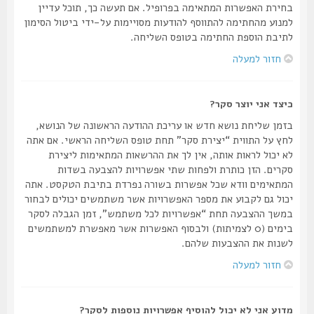
בחירת האפשרות המתאימה בפרופיל. אם תעשה כך, תוכל עדיין
למנוע מהחתימה להתווסף להודעות מסויימות על-ידי ביטול הסימון
לתיבת הוספת החתימה בטופס השליחה.
חזור למעלה
כיצד אני יוצר סקר?
בזמן שליחת נושא חדש או עריכת ההודעה הראשונה של הנושא,
לחץ על התווית “יצירת סקר” תחת טופס השליחה הראשי. אם אתה
לא יכול לראות אותה, אין לך את ההרשאות המתאימות ליצירת
סקרים. הזן כותרת ולפחות שתי אפשרויות להצבעה בשדות
המתאימים וודא שכל אפשרות בשורה נפרדת בתיבת הטקסט. אתה
יכול גם לקבוע את מספר האפשרויות אשר משתמשים יכולים לבחור
במשך ההצבעה תחת “אפשרויות לכל משתמש”, זמן הגבלה לסקר
בימים (0 לצמיתות) ולבסוף האפשרות אשר מאפשרת למשתמשים
לשנות את ההצבעות שלהם.
חזור למעלה
מדוע אני לא יכול להוסיף אפשרויות נוספות לסקר?