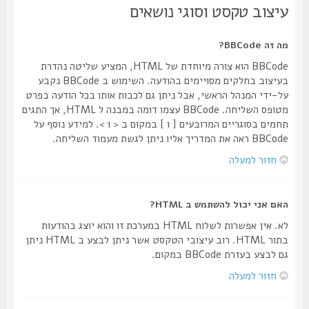
עיצוב טקסט וסוגי נושאים
מה זה BBCode?
BBCode הוא צורה מיוחדת של HTML, המציע שליטה נהדרת
בעיצוב בחלקים מסויימים בהודעה. השימוש ב BBCode נקבע
על-ידי המנהל הראשי, אבל ניתן גם לכבות אותו בכל הודעה בפרט
מטופס השליחה. BBCode עצמו דומה במבנה ל HTML, אך התגים
תחמים בסוגריים המרובעים [ ו ] במקום ב < ו >. למידע נוסף על
BBCode ראה את המדריך אליו ניתן לגשת מעמוד השליחה.
חזור למעלה
האם אני יכול להשתמש ב HTML?
לא. אין אפשרות לשלוח HTML במערכת זו והוא יוצג בהודעות
בתור HTML. רוב עיצובי הטקסט אשר ניתן לבצע ב HTML ניתן
גם לבצע בעזרת BBCode במקום.
חזור למעלה