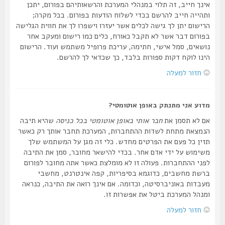
אינך חייב, זה תלוי במנהלי המערכת והרשאותיהם בפורום, יתכן
ותהייה חייב להרשם בכדי לשלוח הודעות בפורום. בכל מקרה;
הרישום יתן לך גישה לכלים אשר יעזרו וישפרו לך את חווית הגלישה
בפורום דבר אשר לא תקבל כאורח, כלים כמו רישום ומעקב אחר
נושאים, סמל אישי, חתימה, עריכת פרופיל משתמש ועוד. הרישום
הינו לוקח דקות ספורות בלבד, כך שכדאי לך להרשם.
חזור למעלה
מדוע אני מתנתק באופן אוטומטי?
אם לא תסמן את
חבר אותי באופן אוטומטי בכל כניסה
שהיא תיבה
הנמצאת מתחת לשדות ההתחברות, המערכת תחבר אותך רק כאשר
תזין כל פעם את הפרטים מחדש. כלי זה מגן על המשתמש שלך
משימוש על ידי אדם אחר. בכדי להישאר מחובר, סמן את התיבה
לפני ההתחברות. פעולה זו לא מומלצת כאשר אתה מחובר לפורום
ברשת מחשבים, כדוגמא בסיפריות, קפה אינטרנט, מחשבי
מעבדות באוניברסיטה, וכדומה. אם אינך רואה את התיבה, כנראה
ומנהל המערכת ביטל את אפשרות זו.
חזור למעלה