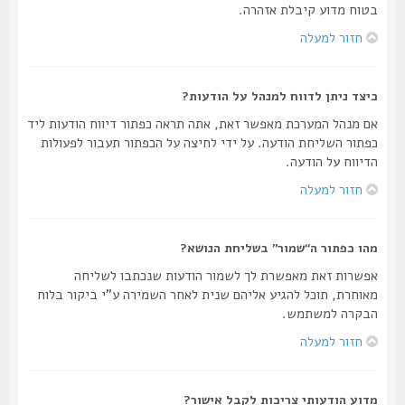
בטוח מדוע קיבלת אזהרה.
חזור למעלה
כיצד ניתן לדווח למנהל על הודעות?
אם מנהל המערכת מאפשר זאת, אתה תראה כפתור דיווח הודעות ליד
כפתור השליחת הודעה. על ידי לחיצה על הכפתור תעבור לפעולות
הדיווח על הודעה.
חזור למעלה
מהו כפתור ה“שמור” בשליחת הנושא?
אפשרות זאת מאפשרת לך לשמור הודעות שנכתבו לשליחה
מאוחרת, תוכל להגיע אליהם שנית לאחר השמירה ע"י ביקור בלוח
הבקרה למשתמש.
חזור למעלה
מדוע הודעותי צריכות לקבל אישור?