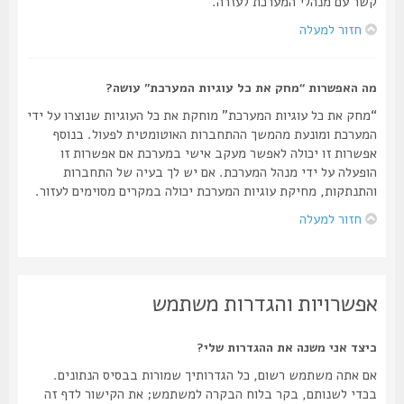
קשר עם מנהלי המערכת לעזרה.
חזור למעלה
מה האפשרות “מחק את כל עוגיות המערכת” עושה?
“מחק את כל עוגיות המערכת” מוחקת את כל העוגיות שנוצרו על ידי
המערכת ומונעת מהמשך ההתחברות האוטומטית לפעול. בנוסף
אפשרות זו יכולה לאפשר מעקב אישי במערכת אם אפשרות זו
הופעלה על ידי מנהל המערכת. אם יש לך בעיה של התחברות
והתנתקות, מחיקת עוגיות המערכת יכולה במקרים מסוימים לעזור.
חזור למעלה
אפשרויות והגדרות משתמש
כיצד אני משנה את ההגדרות שלי?
אם אתה משתמש רשום, כל הגדרותיך שמורות בבסיס הנתונים.
בכדי לשנותם, בקר בלוח הבקרה למשתמש; את הקישור לדף זה