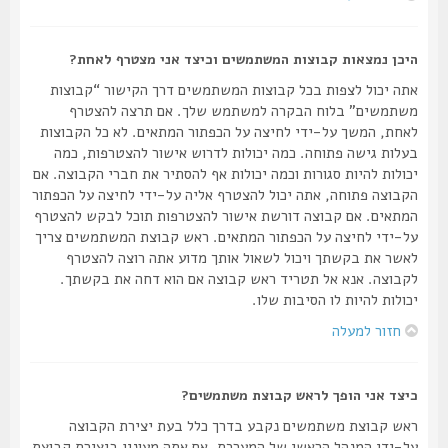
היכן נמצאות קבוצות המשתמשים וכיצד אני מצטרף לאחת?
אתה יכול לצפות בכל קבוצות המשתמשים דרך הקישור “קבוצות
משתמשים” בלוח הבקרה למשתמש שלך. אם תרצה להצטרף
לאחת, המשך על-ידי לחיצה על הכפתור המתאים. לא כל הקבוצות
בעלות גישה פתוחה. כמה יכולות לדרוש אישור להצטרפות, כמה
יכולות להיות סגורות וכמה יכולות אף להסתיר את חברי הקבוצה. אם
הקבוצה פתוחה, אתה יכול להצטרף אליה על-ידי לחיצה על הכפתור
המתאים. אם קבוצה דורשת אישור להצטרפות תוכל לבקש להצטרף
על-ידי לחיצה על הכפתור המתאים. ראש קבוצת המשתמשים צריך
לאשר את בקשתך ויכול לשאול אותך מדוע אתה רוצה להצטרף
לקבוצה. אנא אל תטריד ראש קבוצה אם הוא דחה את בקשתך.
יכולות להיות לו הסיבות שלו.
חזור למעלה
כיצד אני הופך לראש קבוצת משתמשים?
ראש קבוצת משתמשים נקבע בדרך כלל בעת יצירת הקבוצה
על-ידי המנהל הראשי של המערכת. אם אתה מעונין ביצירת קבוצת