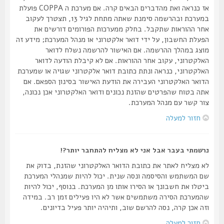
אז כנראה ואת מהדברים הבאים קרה. אם מערכת ה COPPA פועלת
במערכת ובהרשמה סימנת שאתה מתחת לגיל 13, תצטרך לעקוב
אחר ההוראות שתקבל. בחלק ממערכות הפורומים דורשים את
הפעלת החשבון, על ידי דואר אלקטרוני או מנהל המערכת; מידע זה
מוצג במהלך ההרשמה. אם האישור להרשמה נשלח לדואר
האלקטרוני, עקוב אחר ההוראות. אם לא קיבלת הודעה לדואר
האלקטרוני, כנראה ונתת כתובת דואר אלקטרוני שגויה או שמערכת
הדואר האלקטרוני העבירה את הודעת האישור בסינון הספאם. אם
אתה בטוח שהפרטים שהזנת נכונים ודואר האלקטרוני אכן נכונה,
צור קשר עם מנהל המערכת.
חזור למעלה
נרשמתי בעבר אבל אני לא מצליח להתחבר יותר?!
לא מצליח לאתר את כתובת הדואר האלקטרוני שהזנת, בדוק את
שם המשתמש והסיסמה ונסה שנית. יכול להיות שמנהלי המערכת
ביטלו את חשבונך או הסירו אותו מן המערכת. בנוסף, יכול להיות
שהמערכת הסירה משתמשים אשר לא היו פעילים זמן רב. במידה
וזה אכן קרה, נסה להרשם שוב, ותיהיה יותר פעיל בדיונים.
חזור למעלה