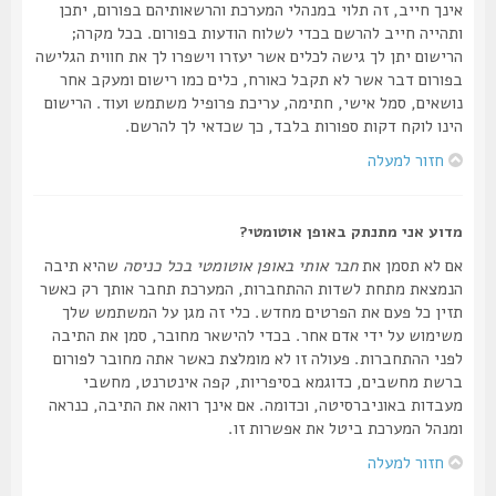
אינך חייב, זה תלוי במנהלי המערכת והרשאותיהם בפורום, יתכן
ותהייה חייב להרשם בכדי לשלוח הודעות בפורום. בכל מקרה;
הרישום יתן לך גישה לכלים אשר יעזרו וישפרו לך את חווית הגלישה
בפורום דבר אשר לא תקבל כאורח, כלים כמו רישום ומעקב אחר
נושאים, סמל אישי, חתימה, עריכת פרופיל משתמש ועוד. הרישום
הינו לוקח דקות ספורות בלבד, כך שכדאי לך להרשם.
חזור למעלה
מדוע אני מתנתק באופן אוטומטי?
אם לא תסמן את
חבר אותי באופן אוטומטי בכל כניסה
שהיא תיבה
הנמצאת מתחת לשדות ההתחברות, המערכת תחבר אותך רק כאשר
תזין כל פעם את הפרטים מחדש. כלי זה מגן על המשתמש שלך
משימוש על ידי אדם אחר. בכדי להישאר מחובר, סמן את התיבה
לפני ההתחברות. פעולה זו לא מומלצת כאשר אתה מחובר לפורום
ברשת מחשבים, כדוגמא בסיפריות, קפה אינטרנט, מחשבי
מעבדות באוניברסיטה, וכדומה. אם אינך רואה את התיבה, כנראה
ומנהל המערכת ביטל את אפשרות זו.
חזור למעלה