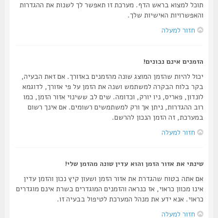
תוכל למצוא בראש הדף. מערכת זו תאפשר לך לשנות את ההגדרות
והאפשרויות האישיות שלך.
חזור למעלה
הזמנים אינם נכונים!
יכול להיות שהזמן המוצג שונה מהזמנים באזורך. אם זאת הבעיה,
בקר בלוח הבקרה למשתמש ושנה את הזמן על פי אזורך, לדוגמא
לונדון, פאריס, ניו יורק, וכדומה. שים לב ששינוי אזור הזמן, כמו
רוב ההגדרות, ניתן אך ורק למשתמשים רשומים. אם אינך רשום
במערכת, זה הזמן הנכון להרשם.
חזור למעלה
שינתי את אזור הזמן והוא עדין שונה מהזמן שלי!
אם אתה בטוח שהגדרת את אזור הזמן ושעון קיץ נכון והזמן עדין
אינו מכוון כראוי, אז כנראה והזמנים המוגדרים בשרת אינם מוגדרים
כראוי. אנא ידע את מנהל המערכת לטיפול בבעיה זו.
חזור למעלה