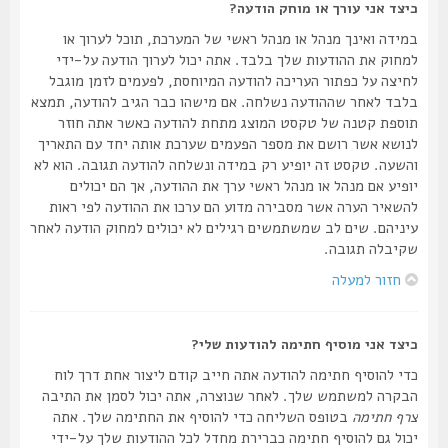
כיצד אני עורך או מוחק הודעה?
במידה ואינך מנהל או מנהל ראשי של המערכת, תוכל לערוך או
למחוק את ההודעות שלך בלבד. אתה יכול לערוך הודעה על-ידי
לחיצה על כפתור העריכה להודעה המיוחסת, לפעמים לזמן מוגבל
בלבד לאחר שההודעה נשלחה. אם מישהו כבר הגיב להודעה, תמצא
תוספת קטנה של טקסט המוצג מתחת להודעה כאשר אתה חוזר
לנושא אשר רושם את מספר הפעמים שערכת אותה יחד עם התאריך
והשעה. טקסט זה יופיע רק במידה ונשלחה להודעה תגובה. הוא לא
יופיע אם מנהל או מנהל ראשי ערך את ההודעה, אך הם יכולים
להשאיר הערה אשר מסבירה מדוע הם ערכו את ההודעה לפי ראות
עיניהם. שים לב שמשתמשים רגילים לא יכולים למחוק הודעה לאחר
שקיבלה תגובה.
חזור למעלה
כיצד אני מוסיף חתימה להודעות שלי?
כדי להוסיף חתימה להודעה אתה חייב קודם ליצור אחת דרך לוח
הבקרה למשתמש שלך. לאחר שנוצרה, אתה יכול לסמן את התיבה
צרף חתימה
בטופס השליחה כדי להוסיף את החתימה שלך. אתה
יכול גם להוסיף חתימה כברירת מחדל לכל ההודעות שלך על-ידי