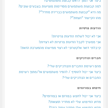
כיצד אני הופך לראש קבוצת משתמשים?
למה קבוצות משתמשים מסויימות מופיעות בצבעים שונים?
מה היא “קבוצת משתמשים כברירת מחדל”?
מהו הקישור “הצוות”?
הודעות פרטיות
אני לא יכול לשלוח הודעות פרטיות!
אני ממשיך לקבל הודעות פרטיות לא רצויות!
קיבלתי דואר אלקטרוני לא רצוי ממישהו מהמערכת הזאת!
חברים ונודניקים
מהם רשימת החברים והנודניקים שלי?
כיצד אני יכול להוסיף / להסיר משתמשים אל/מתוך רשימת
החברים או הנודניקים שלי?
חיפוש בפורומים
כיצד אני יכול לחפש בפורום או בפורומים?
מדוע החיפוש שלי לא מחזיר תוצאות?
מדוע החיפוש שלי מחזיר עמוד ריק!?