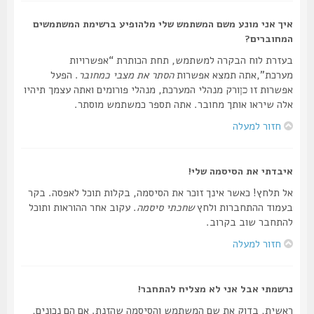
איך אני מונע משם המשתמש שלי מלהופיע ברשימת המשתמשים
המחוברים?
בעזרת לוח הבקרה למשתמש, תחת הכותרת “אפשרויות
מערכת”,אתה תמצא אפשרות
הסתר את מצבי כמחובר
. הפעל
אפשרות זו
ורק מנהלי המערכת, מנהלי פורומים ואתה עצמך תיהיו
כן
אלה שיראו אותך מחובר. אתה תספר כמשתמש מוסתר.
חזור למעלה
איבדתי את הסיסמה שלי!
אל תלחץ! כאשר אינך זוכר את הסיסמה, בקלות תוכל לאפסה. בקר
בעמוד ההתחברות ולחץ
שחכתי סיסמה
. עקוב אחר ההוראות ותוכל
להתחבר שוב בקרוב.
חזור למעלה
נרשמתי אבל אני לא מצליח להתחבר!
ראשית, בדוק את שם המשתמש והסיסמה שהזנת. אם הם נכונים,