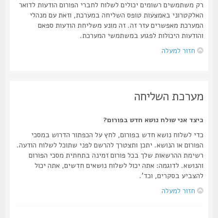
רק משתמשים רשומים יכולים לשלוח לחברי הפורום הודעות לדואר
האלקטרוני באמצעות טופס השליחה במערכת, וזאת עם מנהלי
המערכת מאפשרים עזר זה. זה מונע משליחת הודעות ספאם
והודעות היכולות לפגוע במשתמשי המערכת.
חזור למעלה
מערכת השליחה
כיצד אני שולח נושא חדש בפורום?
כדי לשלוח נושא חדש בפורום, לחץ על הכפתור הדרוש במסכי
הפורום או הנושא. יתכן ותצטרך להרשם לפני שתוכל לשלוח הודעה.
רשימת ההרשאות שלך בכל פורום זמינה בתחתית מסכי הפורום
והנושא. לדוגמה: אתה יכול לשלוח נושאים חדשים, אתה יכול
להצביע בסקרים, וכד'.
חזור למעלה