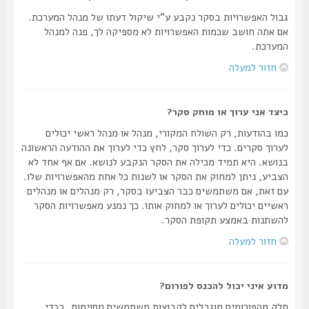
גבול האפשרויות בסקר נקבע ע"י שיקול דעתו של מנהל המערכת.
אם אתה חושב שכמות האפשרויות לא מספיקה לך, פנה למנהל
המערכת.
חזור למעלה
כיצד אני ערוך או מוחק סקר?
כמו בהודעות, רק השולח המקורי, מנהל או מנהל ראשי יכולים
לערוך סקרים. כדי לערוך סקר, לחץ כדי לערוך את ההודעה הראשונה
בנושא. היא תמיד מכילה את הסקר הנקבע לנושא. אם אף אחד לא
הצביע, ניתן למחוק את הסקר או לשנות כל אחת מהאפשרויות שלו.
עם זאת, אם משתמשים כבר הצביעו בסקר, רק מנהלים או מנהלים
ראשיים יכולים לערוך או למחוק אותו. כך נמנע מאפשרויות הסקר
להשתנות באמצע תקופת הסקר.
חזור למעלה
מדוע איני יכול להכנס לפורום?
חלק מהפורומים מוגבלים לקבוצות משתמשים מסוימות. בכדי