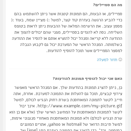
מה הם סמיילים?
סמיילים, או הבעות, הם תמונות קטנות אשר ניתן להשתמש בהם
כדי להביע הרגשה בעזרת קוד קצר, למשל :) מציין שמח, בעוד :(
מסמן עצוב. את הרשימה המלאה של ההבעות ניתן לראות בטופס
השליחה. נסה לא להגזים בסמיילים, מפני שהם יכולים להפוך את
ההודעה ללא קריאה ומנהל יכול להוציא אותם או להסיר את ההודעה
בשלמותה. המנהל הראשי של המערכת יכול גם לקבוע הגבלה
למספר הסמיילים אשר תוכל להוסיף להודעות.
חזור למעלה
האם אני יכול להוסיף תמונות להודעות?
כן, ניתן להציג תמונות בהודעות שלך. אם המנהל הראשי מאפשר
צירוף קבצים, תוכל גם להעלות את התמונה למערכת. אחרת, אתה
חייב לקשר לתמונה המאוחסנת בשרת רחוק הנגיש לכולם, למשל
http://www.example.com/my-picture.gif. אינך יכול
לקשר לתמונות המאוחסנות על המחשב האישי שלך (אלא אם כן הוא
שרת הנגיש לכולם) ולא תמונות המאוחסנות מאחורי מנגנוני אימות,
למשל תיבות הדואר של hotmail או yahoo, אתרים המוגנים
בסיסמה, וכד'. כדי להציג את התמונה בעזרת התג [img] של