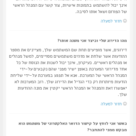
אינך יכול להשתמש בתמונות אישיות, צור קשר עם המנהל הראשי
של הפורום ושאל אותו לסיבה.
חזור למעלה
מהו הדירוג שלי וכיצד אני משנה אותו?
דירוגים, אשר מופיעים תחת שם המשתמש שלך, מציינים את מספר
ההודעות אשר שלחת או מזהים משתמשים מסויימים, למשל מנהלים
או מנהלים ראשיים. כעיקרון, אינך יכול לשנות את הנוסח של כל
אחד מדירוגי המערכת באופן ישיר מפני שהם נקבעים על-ידי
המנהל הראשי של המערכת. אנא אל תפגע במערכת על-ידי שליחת
הודעות מיותרות רק כדי הגדיל את הדירוג שלך. רוב המערכות לא
יאפשרו זאת והמנהל או המנהל הראשי יקטין את מונה ההודעות
שלך.
חזור למעלה
כאשר אני לוחץ על קישור הדואר האלקטרוני של משתמש הוא
מבקש ממני להתחבר?