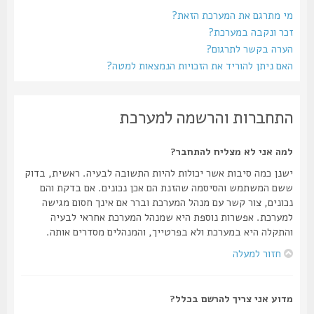
מי מתרגם את המערכת הזאת?
זכר ונקבה במערכת?
הערה בקשר לתרגום?
האם ניתן להוריד את הזכויות הנמצאות למטה?
התחברות והרשמה למערכת
למה אני לא מצליח להתחבר?
ישנן כמה סיבות אשר יכולות להיות התשובה לבעיה. ראשית, בדוק
ששם המשתמש והסיסמה שהזנת הם אכן נכונים. אם בדקת והם
נכונים, צור קשר עם מנהל המערכת וברר אם אינך חסום מגישה
למערכת. אפשרות נוספת היא שמנהל המערכת אחראי לבעיה
והתקלה היא במערכת ולא בפרטייך, והמנהלים מסדרים אותה.
חזור למעלה
מדוע אני צריך להרשם בכלל?