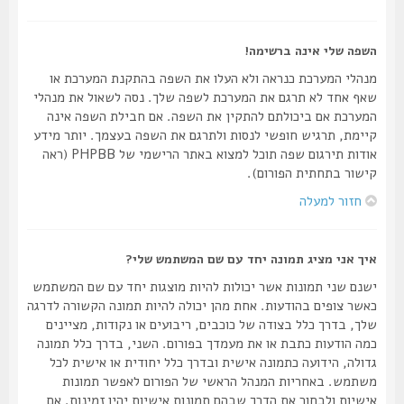
השפה שלי אינה ברשימה!
מנהלי המערכת כנראה ולא העלו את השפה בהתקנת המערכת או
שאף אחד לא תרגם את המערכת לשפה שלך. נסה לשאול את מנהלי
המערכת אם ביכולתם להתקין את השפה. אם חבילת השפה אינה
קיימת, תרגיש חופשי לנסות ולתרגם את השפה בעצמך. יותר מידע
אודות תירגום שפה תוכל למצוא באתר הרישמי של PHPBB (ראה
קישור בתחתית הפורום).
חזור למעלה
איך אני מציג תמונה יחד עם שם המשתמש שלי?
ישנם שני תמונות אשר יכולות להיות מוצגות יחד עם שם המשתמש
כאשר צופים בהודעות. אחת מהן יכולה להיות תמונה הקשורה לדרגה
שלך, בדרך כלל בצודה של כוכבים, ריבועים או נקודות, מציינים
כמה הודעות כתבת או את מעמדך בפורום. השני, בדרך כלל תמונה
גדולה, הידועה כתמונה אישית ובדרך כלל יחודית או אישית לכל
משתמש. באחריות המנהל הראשי של הפורום לאפשר תמונות
אישיות ולבחור את הדרך שבהם תמונות אישיות יהיו זמינות. אם