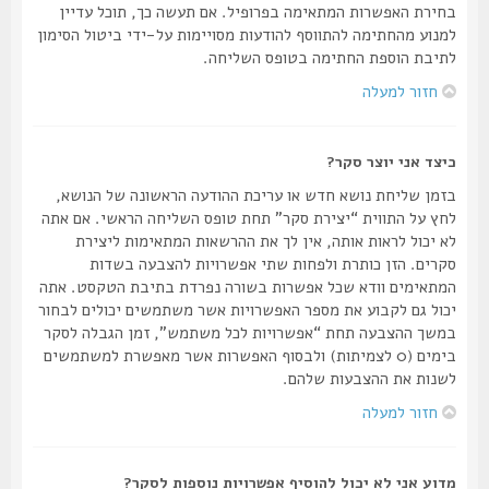
בחירת האפשרות המתאימה בפרופיל. אם תעשה כך, תוכל עדיין
למנוע מהחתימה להתווסף להודעות מסויימות על-ידי ביטול הסימון
לתיבת הוספת החתימה בטופס השליחה.
חזור למעלה
כיצד אני יוצר סקר?
בזמן שליחת נושא חדש או עריכת ההודעה הראשונה של הנושא,
לחץ על התווית “יצירת סקר” תחת טופס השליחה הראשי. אם אתה
לא יכול לראות אותה, אין לך את ההרשאות המתאימות ליצירת
סקרים. הזן כותרת ולפחות שתי אפשרויות להצבעה בשדות
המתאימים וודא שכל אפשרות בשורה נפרדת בתיבת הטקסט. אתה
יכול גם לקבוע את מספר האפשרויות אשר משתמשים יכולים לבחור
במשך ההצבעה תחת “אפשרויות לכל משתמש”, זמן הגבלה לסקר
בימים (0 לצמיתות) ולבסוף האפשרות אשר מאפשרת למשתמשים
לשנות את ההצבעות שלהם.
חזור למעלה
מדוע אני לא יכול להוסיף אפשרויות נוספות לסקר?