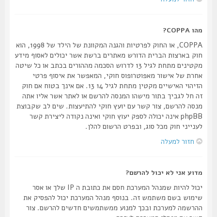
מהו COPPA?
COPPA, או החוק לפרטיות והגנה המקוונת של הילד של 1998, הוא
חוק בארצות הברית הדורש מאתרים ברשת אשר יכולים לאסוף מידע
מקטינים מתחת לגיל 13 לדרוש הסכמה מההורים בכתב או כל שיטה
אחרת של אישור מאפוטרופוס חוקי, המאפשר את איסוף פרטי
הזיהוי האישיים מקטין מתחת לגיל 14 13. אם אינך בטוח אם חוק
זה חל לגביך בתור מישהו המנסה להרשם או לאתר אשר אליו אתה
מנסה להרשם, צור קשר עם יועץ חוקי להתיעצות. שים לב שקבוצת
phpBB אינה יכולה לספק יעוץ חוקי ואינה נקודה ליצירת קשר
לענייני חוק מכל סוג, ובפרט הרשום להלן.
חזור למעלה
מדוע אני לא יכול להרשם?
יכול להיות שמנהל המערכת חסם את כתובת ה IP שלך או אסר
שימוש בשם משתמש זה. בנוסף מנהל המערכת יכול להפסיק את
ההרשמה למערכת ובכך למנוע ממשתמשים חדשים להרשם. צור