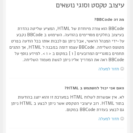
עיצוב טקסט וסוגי נושאים
מה זה BBCode?
BBCode הוא צורה מיוחדת של HTML, המציע שליטה נהדרת
בעיצוב בחלקים מסויימים בהודעה. השימוש ב BBCode נקבע
על-ידי המנהל הראשי, אבל ניתן גם לכבות אותו בכל הודעה בפרט
מטופס השליחה. BBCode עצמו דומה במבנה ל HTML, אך התגים
תחמים בסוגריים המרובעים [ ו ] במקום ב < ו >. למידע נוסף על
BBCode ראה את המדריך אליו ניתן לגשת מעמוד השליחה.
חזור למעלה
האם אני יכול להשתמש ב HTML?
לא. אין אפשרות לשלוח HTML במערכת זו והוא יוצג בהודעות
בתור HTML. רוב עיצובי הטקסט אשר ניתן לבצע ב HTML ניתן
גם לבצע בעזרת BBCode במקום.
חזור למעלה