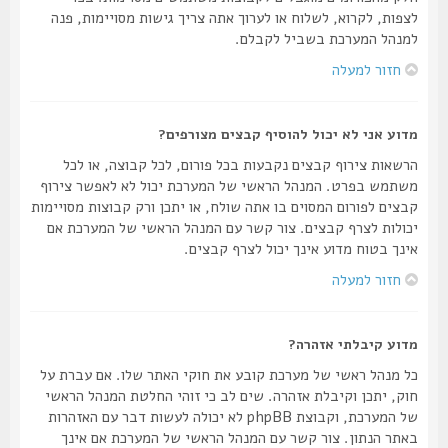
לצפות, לקרוא, לשלוח או לערוך אתה צריך גישות מסויימות, פנה
למנהל המערכת בשביל לקבלם.
חזור למעלה
מדוע אני לא יכול להוסיף קבצים מצורפים?
הרשאות צירוף קבצים נקבעות בכל פורום, לכל קבוצה, או לכל
משתמש בפרט. המנהל הראשי של המערכת יכול לא לאפשר צירוף
קבצים לפורום המסוים בו אתה שולח, או יתכן ורק קבוצות מסויימות
יכולות לצרף קבצים. צור קשר עם המנהל הראשי של המערכת אם
אינך בטוח מדוע אינך יכול לצרף קבצים.
חזור למעלה
מדוע קיבלתי אזהרה?
כל מנהל ראשי של מערכת קובע את חוקי האתר שלו. אם עברת על
חוק, יתכן וקיבלת אזהרה. שים לב כי זוהי החלטת המנהל הראשי
של המערכת, וקבוצת phpBB לא יכולה לעשות דבר עם האזהרות
באתר הנתון. צור קשר עם המנהל הראשי של המערכת אם אינך