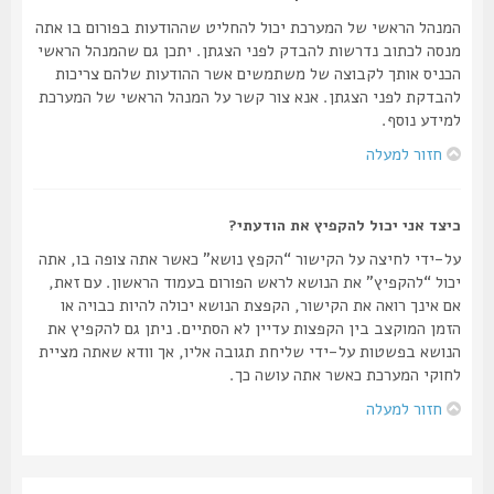
המנהל הראשי של המערכת יכול להחליט שההודעות בפורום בו אתה
מנסה לכתוב נדרשות להבדק לפני הצגתן. יתכן גם שהמנהל הראשי
הכניס אותך לקבוצה של משתמשים אשר ההודעות שלהם צריכות
להבדקת לפני הצגתן. אנא צור קשר על המנהל הראשי של המערכת
למידע נוסף.
חזור למעלה
כיצד אני יכול להקפיץ את הודעתי?
על-ידי לחיצה על הקישור “הקפץ נושא” כאשר אתה צופה בו, אתה
יכול “להקפיץ” את הנושא לראש הפורום בעמוד הראשון. עם זאת,
אם אינך רואה את הקישור, הקפצת הנושא יכולה להיות כבויה או
הזמן המוקצב בין הקפצות עדיין לא הסתיים. ניתן גם להקפיץ את
הנושא בפשטות על-ידי שליחת תגובה אליו, אך וודא שאתה מציית
לחוקי המערכת כאשר אתה עושה כך.
חזור למעלה