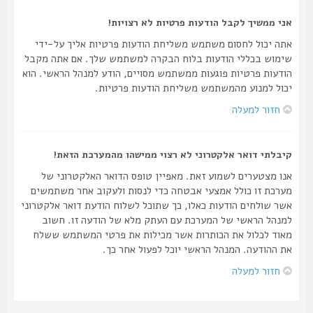
אני ממשיך לקבל הודעות פרטיות לא רצויות!
אתה יכול לחסום משתמש משליחת הודעות פרטיות אליך על-ידי
שימוש בכללי הודעות בלוח הבקרה למשתמש שלך. אם אתה מקבל
הודעות פרטיות פוגעות ממשתמש מסויים, הודע למנהל הראשי. הוא
יכול למנוע מהמשתמש משליחת הודעות פרטיות.
חזור למעלה
קיבלתי דואר אלקטרוני לא רצוי ממישהו מהמערכת הזאת!
אנו מצטערים לשמוע זאת. מאפיין טופס הדואר האלקטרוני של
מערכת זו כולל אמצעי אבטחה כדי לנסות ולעקוב אחר משתמשים
אשר שולחים הודעות כאלו, כך שתוכל לשלוח הודעת דואר אלקטרוני
למנהל הראשי של המערכת עם העתק מלא של הודעה זו. חשוב
מאוד לכלול את הכותרות אשר מכילות את פרטי המשתמש ששלח
את ההודעה. המנהל הראשי יוכל לפעול אחר כך.
חזור למעלה