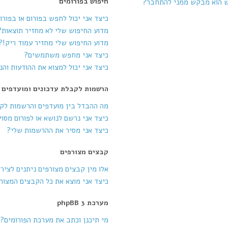
חיפוש בפורומים
ש הוא מבקש ממני להתחבר?
כיצד אני יכול לחפש בפורום או בפורו
מדוע החיפוש שלי לא מחזיר תוצאות?
מדוע החיפוש שלי מחזיר עמוד ריק!?
כיצד אני מחפש משתמשים?
כיצד אני יכול למצוא את ההודעות וה
הרשמות לקבלת עדכונים ומועדפים
מה ההבדל בין מועדפים והרשמות לק
כיצד אני נרשם לנושא או לפורום מסוי
כיצד אני מסיר את ההרשמות שלי?
קבצים מצורפים
אלו מין קבצים מצורפים ניתנים לציר
כיצד אני מוצא את כל הקבצים המצור
מערכת phpBB 3
מי תיכנן וכתב את מערכת הפורומים?