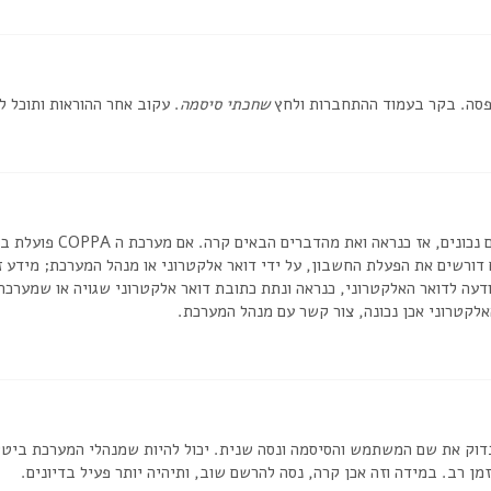
אפסה. בקר בעמוד ההתחברות ולחץ
שחכתי סיסמה
. עקוב אחר ההוראות ותוכל 
דורשים את הפעלת החשבון, על ידי דואר אלקטרוני או מנהל המערכת; מידע
דעה לדואר האלקטרוני, כנראה ונתת כתובת דואר אלקטרוני שגויה או שמערכת
לקטרוני אכן נכונה, צור קשר עם מנהל המערכת.
וק את שם המשתמש והסיסמה ונסה שנית. יכול להיות שמנהלי המערכת ביטלו א
 רב. במידה וזה אכן קרה, נסה להרשם שוב, ותיהיה יותר פעיל בדיונים.