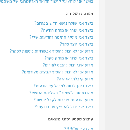
כאשר אני לוחץ על קישור הדואר האלקטרוני של משתמ
מערכת השליחה
כיצד אני שולח נושא חדש בפורום?
כיצד אני עורך או מוחק הודעה?
כיצד אני מוסיף חתימה להודעות שלי?
כיצד אני יוצר סקר?
מדוע אני לא יכול להוסיף אפשרויות נוספות לסקר?
כיצד אני ערוך או מוחק סקר?
מדוע איני יכול להכנס לפורום?
מדוע אני לא יכול להוסיף קבצים מצורפים?
מדוע קיבלתי אזהרה?
כיצד ניתן לדווח למנהל על הודעות?
מהו כפתור ה“שמור” בשליחת הנושא?
מדוע הודעותי צריכות לקבל אישור?
כיצד אני יכול להקפיץ את הודעתי?
עיצוב טקסט וסוגי נושאים
מה זה BBCode?