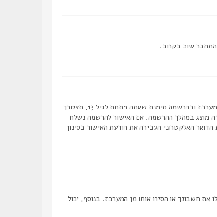
להתחבר שוב בקרוב.
ראשית, בדוק את שם המשתמש והסיסמה שהזנת. אם הם נכונים, אז כנראה ואת מהדברים הבאים קרה. אם מערכת ה COPPA פועלת במערכת ובהרשמה סימנת שאתה מתחת לגיל 13, תצטרך
 זה מוצג במהלך ההרשמה. אם האישור להרשמה נשלח
 הדואר האלקטרוני העבירה את הודעת האישור בסינון
ת חשבונך או הסירו אותו מן המערכת. בנוסף, יכול