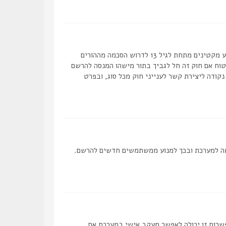
COPPA, או החוק לפרטיות והגנה המקוונת של הילד של 1998, הוא חוק בארצות הברית הדורש מאתרים ברשת אשר יכולים לאסוף מידע מקטינים מתחת לגיל 13 לדרוש הסכמה מההורים
מאפוטרופוס חוקי, המאפשר את איסוף פרטי הזיהוי האישיים מקטין מתחת לגיל 14 13. אם אינך בטוח אם חוק זה חל לגביך בתור מישהו המנסה להרשם
ם לב שקבוצת phpBB אינה יכולה לספק יעוץ חוקי ואינה נקודה ליצירת קשר לענייני חוק מכל סוג, ובפרט
 להפסיק את ההרשמה למערכת ובכך למנוע ממשתמשים חדשים להרשם.
פשרות זו יכולה לאפשר מעקב אישי במערכת אם