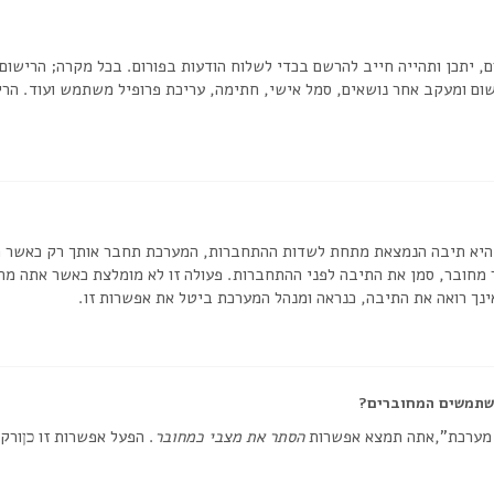
, יתכן ותהייה חייב להרשם בכדי לשלוח הודעות בפורום. בכל מקרה; הרישום י
ום ומעקב אחר נושאים, סמל אישי, חתימה, עריכת פרופיל משתמש ועוד. הריש
יא תיבה הנמצאת מתחת לשדות ההתחברות, המערכת תחבר אותך רק כאשר תזי
חובר, סמן את התיבה לפני ההתחברות. פעולה זו לא מומלצת כאשר אתה מח
נך רואה את התיבה, כנראה ומנהל המערכת ביטל את אפשרות זו.
שתמשים המחוברים?
 מערכת”,אתה תמצא אפשרות
הסתר את מצבי כמחובר
. הפעל אפשרות זו
ורק 
כן