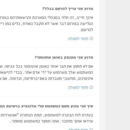
מדוע אני צריך להרשם בכלל?
אינך חייב, זה תלוי במנהלי המערכת והרשאותיהם בפורום
הגלישה בפורום דבר אשר לא תקבל כאורח, כלים כמו ריש
להרשם.
חזור למעלה
מדוע אני מתנתק באופן אוטומטי?
אם לא תסמן את
חבר אותי באופן אוטומטי בכל כניסה
שה
המשתמש שלך משימוש על ידי אדם אחר. בכדי להישאר מ
אינטרנט, מחשבי מעבדות באוניברסיטה, וכדומה. אם אי
חזור למעלה
איך אני מונע משם המשתמש שלי מלהופיע ברשימת המ
בעזרת לוח הבקרה למשתמש, תחת הכותרת “אפשרויות
שיראו אותך מחובר. אתה תספר כמשתמש מוסתר.
חזור למעלה