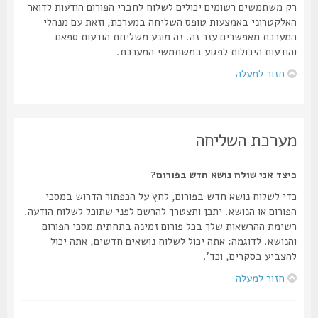
רק משתמשים רשומים יכולים לשלוח לחברי הפורום הודעות לדואר
האלקטרוני באמצעות טופס השליחה במערכת, וזאת עם מנהלי
המערכת מאפשרים עזר זה. זה מונע משליחת הודעות ספאם
והודעות היכולות לפגוע במשתמשי המערכת.
חזור למעלה
מערכת השליחה
כיצד אני שולח נושא חדש בפורום?
כדי לשלוח נושא חדש בפורום, לחץ על הכפתור הדרוש במסכי
הפורום או הנושא. יתכן ותצטרך להרשם לפני שתוכל לשלוח הודעה.
רשימת ההרשאות שלך בכל פורום זמינה בתחתית מסכי הפורום
והנושא. לדוגמה: אתה יכול לשלוח נושאים חדשים, אתה יכול
להצביע בסקרים, וכד'.
חזור למעלה