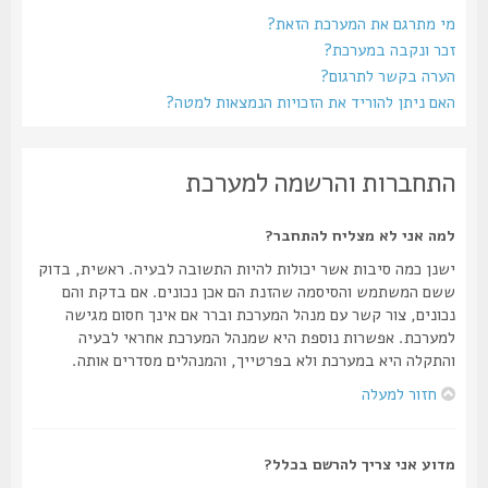
מי מתרגם את המערכת הזאת?
זכר ונקבה במערכת?
הערה בקשר לתרגום?
האם ניתן להוריד את הזכויות הנמצאות למטה?
התחברות והרשמה למערכת
למה אני לא מצליח להתחבר?
ישנן כמה סיבות אשר יכולות להיות התשובה לבעיה. ראשית, בדוק
ששם המשתמש והסיסמה שהזנת הם אכן נכונים. אם בדקת והם
נכונים, צור קשר עם מנהל המערכת וברר אם אינך חסום מגישה
למערכת. אפשרות נוספת היא שמנהל המערכת אחראי לבעיה
והתקלה היא במערכת ולא בפרטייך, והמנהלים מסדרים אותה.
חזור למעלה
מדוע אני צריך להרשם בכלל?