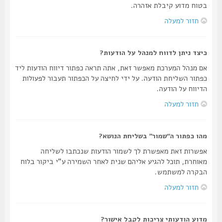
בטוח מדוע קיבלת אזהרה.
חזור למעלה
כיצד ניתן לדווח למנהל על הודעות?
אם מנהל המערכת מאפשר זאת, אתה תראה כפתור דיווח הודעות ליד
כפתור השליחת הודעה. על ידי לחיצה על הכפתור תעבור לפעולות
הדיווח על הודעה.
חזור למעלה
מהו כפתור ה“שמור” בשליחת הנושא?
אפשרות זאת מאפשרת לך לשמור הודעות שנכתבו לשליחה
מאוחרת, תוכל להגיע אליהם שנית לאחר השמירה ע"י ביקור בלוח
הבקרה למשתמש.
חזור למעלה
מדוע הודעותי צריכות לקבל אישור?