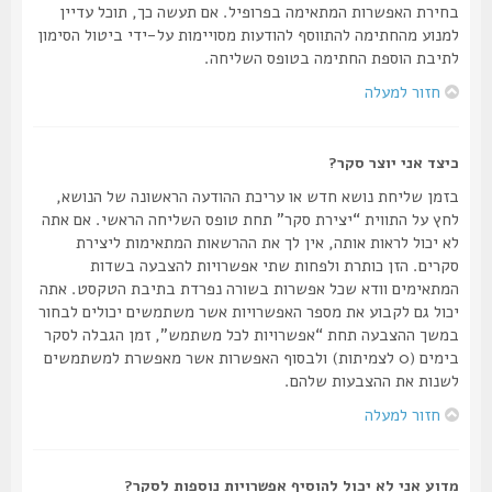
בחירת האפשרות המתאימה בפרופיל. אם תעשה כך, תוכל עדיין
למנוע מהחתימה להתווסף להודעות מסויימות על-ידי ביטול הסימון
לתיבת הוספת החתימה בטופס השליחה.
חזור למעלה
כיצד אני יוצר סקר?
בזמן שליחת נושא חדש או עריכת ההודעה הראשונה של הנושא,
לחץ על התווית “יצירת סקר” תחת טופס השליחה הראשי. אם אתה
לא יכול לראות אותה, אין לך את ההרשאות המתאימות ליצירת
סקרים. הזן כותרת ולפחות שתי אפשרויות להצבעה בשדות
המתאימים וודא שכל אפשרות בשורה נפרדת בתיבת הטקסט. אתה
יכול גם לקבוע את מספר האפשרויות אשר משתמשים יכולים לבחור
במשך ההצבעה תחת “אפשרויות לכל משתמש”, זמן הגבלה לסקר
בימים (0 לצמיתות) ולבסוף האפשרות אשר מאפשרת למשתמשים
לשנות את ההצבעות שלהם.
חזור למעלה
מדוע אני לא יכול להוסיף אפשרויות נוספות לסקר?