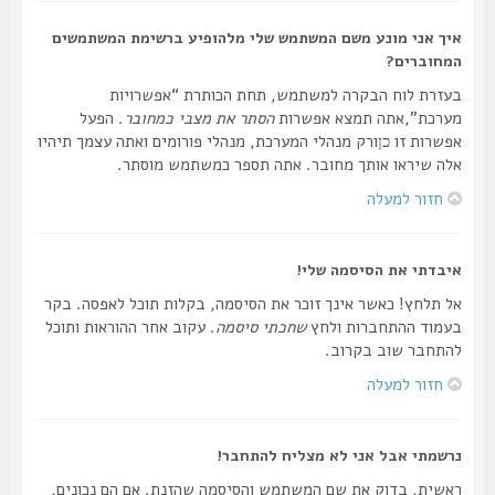
איך אני מונע משם המשתמש שלי מלהופיע ברשימת המשתמשים
המחוברים?
בעזרת לוח הבקרה למשתמש, תחת הכותרת “אפשרויות
מערכת”,אתה תמצא אפשרות
הסתר את מצבי כמחובר
. הפעל
אפשרות זו
ורק מנהלי המערכת, מנהלי פורומים ואתה עצמך תיהיו
כן
אלה שיראו אותך מחובר. אתה תספר כמשתמש מוסתר.
חזור למעלה
איבדתי את הסיסמה שלי!
אל תלחץ! כאשר אינך זוכר את הסיסמה, בקלות תוכל לאפסה. בקר
בעמוד ההתחברות ולחץ
שחכתי סיסמה
. עקוב אחר ההוראות ותוכל
להתחבר שוב בקרוב.
חזור למעלה
נרשמתי אבל אני לא מצליח להתחבר!
ראשית, בדוק את שם המשתמש והסיסמה שהזנת. אם הם נכונים,