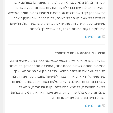
אינך חייב, זה תלוי במנהלי המערכת והרשאותיהם בפורום, יתכן
ותהייה חייב להרשם בכדי לשלוח הודעות בפורום. בכל מקרה;
הרישום יתן לך גישה לכלים אשר יעזרו וישפרו לך את חווית הגלישה
בפורום דבר אשר לא תקבל כאורח, כלים כמו רישום ומעקב אחר
נושאים, סמל אישי, חתימה, עריכת פרופיל משתמש ועוד. הרישום
הינו לוקח דקות ספורות בלבד, כך שכדאי לך להרשם.
חזור למעלה
מדוע אני מתנתק באופן אוטומטי?
אם לא תסמן את
חבר אותי באופן אוטומטי בכל כניסה
שהיא תיבה
הנמצאת מתחת לשדות ההתחברות, המערכת תחבר אותך רק כאשר
תזין כל פעם את הפרטים מחדש. כלי זה מגן על המשתמש שלך
משימוש על ידי אדם אחר. בכדי להישאר מחובר, סמן את התיבה
לפני ההתחברות. פעולה זו לא מומלצת כאשר אתה מחובר לפורום
ברשת מחשבים, כדוגמא בסיפריות, קפה אינטרנט, מחשבי
מעבדות באוניברסיטה, וכדומה. אם אינך רואה את התיבה, כנראה
ומנהל המערכת ביטל את אפשרות זו.
חזור למעלה