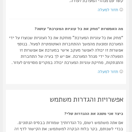
קשר עם מנהלי המערכת לעזרה.
חזור למעלה
מה האפשרות “מחק את כל עוגיות המערכת” עושה?
“מחק את כל עוגיות המערכת” מוחקת את כל העוגיות שנוצרו על ידי
המערכת ומונעת מהמשך ההתחברות האוטומטית לפעול. בנוסף
אפשרות זו יכולה לאפשר מעקב אישי במערכת אם אפשרות זו
הופעלה על ידי מנהל המערכת. אם יש לך בעיה של התחברות
והתנתקות, מחיקת עוגיות המערכת יכולה במקרים מסוימים לעזור.
חזור למעלה
אפשרויות והגדרות משתמש
כיצד אני משנה את ההגדרות שלי?
אם אתה משתמש רשום, כל הגדרותיך שמורות בבסיס הנתונים.
בכדי לשנותם, בקר בלוח הבקרה למשתמש; את הקישור לדף זה