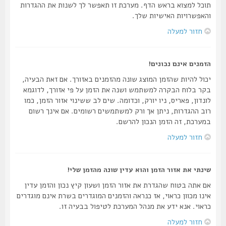
תוכל למצוא בראש הדף. מערכת זו תאפשר לך לשנות את ההגדרות
והאפשרויות האישיות שלך.
חזור למעלה
הזמנים אינם נכונים!
יכול להיות שהזמן המוצג שונה מהזמנים באזורך. אם זאת הבעיה,
בקר בלוח הבקרה למשתמש ושנה את הזמן על פי אזורך, לדוגמא
לונדון, פאריס, ניו יורק, וכדומה. שים לב ששינוי אזור הזמן, כמו
רוב ההגדרות, ניתן אך ורק למשתמשים רשומים. אם אינך רשום
במערכת, זה הזמן הנכון להרשם.
חזור למעלה
שינתי את אזור הזמן והוא עדין שונה מהזמן שלי!
אם אתה בטוח שהגדרת את אזור הזמן ושעון קיץ נכון והזמן עדין
אינו מכוון כראוי, אז כנראה והזמנים המוגדרים בשרת אינם מוגדרים
כראוי. אנא ידע את מנהל המערכת לטיפול בבעיה זו.
חזור למעלה