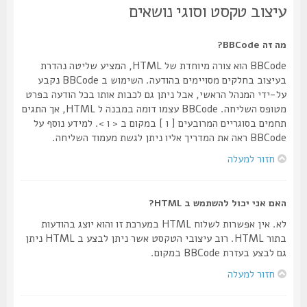
עיצוב טקסט וסוגי נושאים
מה זה BBCode?
BBCode הוא צורה מיוחדת של HTML, המציע שליטה נהדרת
בעיצוב בחלקים מסויימים בהודעה. השימוש ב BBCode נקבע
על-ידי המנהל הראשי, אבל ניתן גם לכבות אותו בכל הודעה בפרט
מטופס השליחה. BBCode עצמו דומה במבנה ל HTML, אך התגים
תחמים בסוגריים המרובעים [ ו ] במקום ב < ו >. למידע נוסף על
BBCode ראה את המדריך אליו ניתן לגשת מעמוד השליחה.
חזור למעלה
האם אני יכול להשתמש ב HTML?
לא. אין אפשרות לשלוח HTML במערכת זו והוא יוצג בהודעות
בתור HTML. רוב עיצובי הטקסט אשר ניתן לבצע ב HTML ניתן
גם לבצע בעזרת BBCode במקום.
חזור למעלה