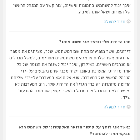
אינך יכול להשתמש בתמונות אישיות, צור קשר עם המנהל הראשי
של הפורום ושאל אותו לסיבה.
חזור למעלה
מהו הדירוג שלי וכיצד אני משנה אותו?
דירוגים, אשר מופיעים תחת שם המשתמש שלך, מציינים את מספר
ההודעות אשר שלחת או מזהים משתמשים מסויימים, למשל מנהלים
או מנהלים ראשיים. כעיקרון, אינך יכול לשנות את הנוסח של כל
אחד מדירוגי המערכת באופן ישיר מפני שהם נקבעים על-ידי
המנהל הראשי של המערכת. אנא אל תפגע במערכת על-ידי שליחת
הודעות מיותרות רק כדי הגדיל את הדירוג שלך. רוב המערכות לא
יאפשרו זאת והמנהל או המנהל הראשי יקטין את מונה ההודעות
שלך.
חזור למעלה
כאשר אני לוחץ על קישור הדואר האלקטרוני של משתמש הוא
מבקש ממני להתחבר?