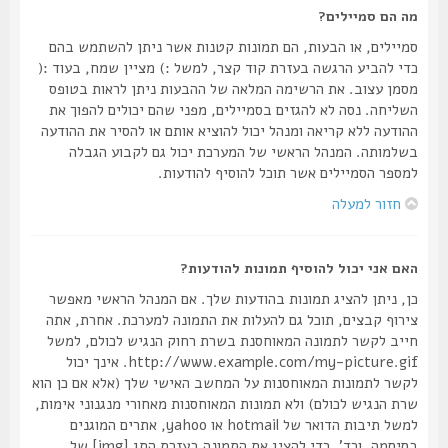
מה הם סמיילים?
סמיילים, או הבעות, הם תמונות קטנות אשר ניתן להשתמש בהם
כדי להביע הרגשה בעזרת קוד קצר, למשל :) מציין שמח, בעוד :(
מסמן עצוב. את הרשימה המלאה של ההבעות ניתן לראות בטופס
השליחה. נסה לא להגזים בסמיילים, מפני שהם יכולים להפוך את
ההודעה ללא קריאה ומנהל יכול להוציא אותם או להסיר את ההודעה
בשלמותה. המנהל הראשי של המערכת יכול גם לקבוע הגבלה
למספר הסמיילים אשר תוכל להוסיף להודעות.
חזור למעלה
האם אני יכול להוסיף תמונות להודעות?
כן, ניתן להציג תמונות בהודעות שלך. אם המנהל הראשי מאפשר
צירוף קבצים, תוכל גם להעלות את התמונה למערכת. אחרת, אתה
חייב לקשר לתמונה המאוחסנת בשרת רחוק הנגיש לכולם, למשל
http://www.example.com/my-picture.gif. אינך יכול
לקשר לתמונות המאוחסנות על המחשב האישי שלך (אלא אם כן הוא
שרת הנגיש לכולם) ולא תמונות המאוחסנות מאחורי מנגנוני אימות,
למשל תיבות הדואר של hotmail או yahoo, אתרים המוגנים
בסיסמה, וכד'. כדי להציג את התמונה בעזרת התג [img] של