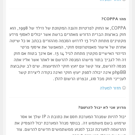
מהו COPPA?
COPPA, או החוק לפרטיות והגנה המקוונת של הילד של 1998, הוא
חוק בארצות הברית הדורש מאתרים ברשת אשר יכולים לאסוף מידע
מקטינים מתחת לגיל 13 לדרוש הסכמה מההורים בכתב או כל שיטה
אחרת של אישור מאפוטרופוס חוקי, המאפשר את איסוף פרטי
הזיהוי האישיים מקטין מתחת לגיל 14 13. אם אינך בטוח אם חוק
זה חל לגביך בתור מישהו המנסה להרשם או לאתר אשר אליו אתה
מנסה להרשם, צור קשר עם יועץ חוקי להתיעצות. שים לב שקבוצת
phpBB אינה יכולה לספק יעוץ חוקי ואינה נקודה ליצירת קשר
לענייני חוק מכל סוג, ובפרט הרשום להלן.
חזור למעלה
מדוע אני לא יכול להרשם?
יכול להיות שמנהל המערכת חסם את כתובת ה IP שלך או אסר
שימוש בשם משתמש זה. בנוסף מנהל המערכת יכול להפסיק את
ההרשמה למערכת ובכך למנוע ממשתמשים חדשים להרשם. צור