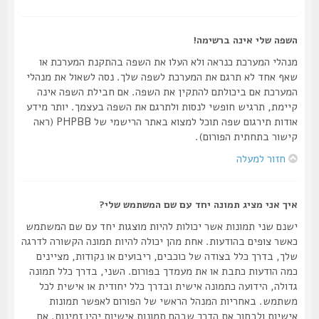
השפה שלי אינה ברשימה!
מנהלי המערכת כנראה ולא העלו את השפה בהתקנת המערכת או
שאף אחד לא תרגם את המערכת לשפה שלך. נסה לשאול את מנהלי
המערכת אם ביכולתם להתקין את השפה. אם חבילת השפה אינה
קיימת, תרגיש חופשי לנסות ולתרגם את השפה בעצמך. יותר מידע
אודות תירגום שפה תוכל למצוא באתר הרישמי של PHPBB (ראה
קישור בתחתית הפורום).
חזור למעלה
איך אני מציג תמונה יחד עם שם המשתמש שלי?
ישנם שני תמונות אשר יכולות להיות מוצגות יחד עם שם המשתמש
כאשר צופים בהודעות. אחת מהן יכולה להיות תמונה הקשורה לדרגה
שלך, בדרך כלל בצודה של כוכבים, ריבועים או נקודות, מציינים
כמה הודעות כתבת או את מעמדך בפורום. השני, בדרך כלל תמונה
גדולה, הידועה כתמונה אישית ובדרך כלל יחודית או אישית לכל
משתמש. באחריות המנהל הראשי של הפורום לאפשר תמונות
אישיות ולבחור את הדרך שבהם תמונות אישיות יהיו זמינות. אם