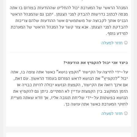
המנהל הראשי של המערכת יכול להחליט שההודעות בפורום בו אתה
מנסה לכתוב נדרשות להבדק לפני הצגתן. יתכן גם שהמנהל הראשי
הכניס אותך לקבוצה של משתמשים אשר ההודעות שלהם צריכות
להבדקת לפני הצגתן. אנא צור קשר על המנהל הראשי של המערכת
למידע נוסף.
חזור למעלה
כיצד אני יכול להקפיץ את הודעתי?
על-ידי לחיצה על הקישור “הקפץ נושא” כאשר אתה צופה בו, אתה
יכול “להקפיץ” את הנושא לראש הפורום בעמוד הראשון. עם זאת,
אם אינך רואה את הקישור, הקפצת הנושא יכולה להיות כבויה או
הזמן המוקצב בין הקפצות עדיין לא הסתיים. ניתן גם להקפיץ את
הנושא בפשטות על-ידי שליחת תגובה אליו, אך וודא שאתה מציית
לחוקי המערכת כאשר אתה עושה כך.
חזור למעלה