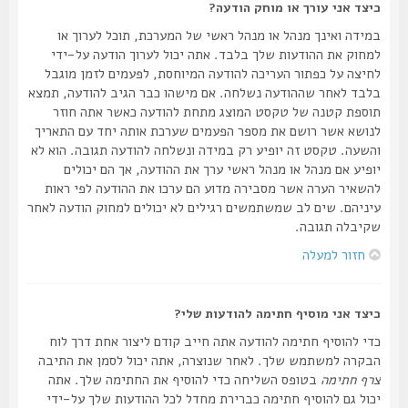
כיצד אני עורך או מוחק הודעה?
במידה ואינך מנהל או מנהל ראשי של המערכת, תוכל לערוך או
למחוק את ההודעות שלך בלבד. אתה יכול לערוך הודעה על-ידי
לחיצה על כפתור העריכה להודעה המיוחסת, לפעמים לזמן מוגבל
בלבד לאחר שההודעה נשלחה. אם מישהו כבר הגיב להודעה, תמצא
תוספת קטנה של טקסט המוצג מתחת להודעה כאשר אתה חוזר
לנושא אשר רושם את מספר הפעמים שערכת אותה יחד עם התאריך
והשעה. טקסט זה יופיע רק במידה ונשלחה להודעה תגובה. הוא לא
יופיע אם מנהל או מנהל ראשי ערך את ההודעה, אך הם יכולים
להשאיר הערה אשר מסבירה מדוע הם ערכו את ההודעה לפי ראות
עיניהם. שים לב שמשתמשים רגילים לא יכולים למחוק הודעה לאחר
שקיבלה תגובה.
חזור למעלה
כיצד אני מוסיף חתימה להודעות שלי?
כדי להוסיף חתימה להודעה אתה חייב קודם ליצור אחת דרך לוח
הבקרה למשתמש שלך. לאחר שנוצרה, אתה יכול לסמן את התיבה
צרף חתימה
בטופס השליחה כדי להוסיף את החתימה שלך. אתה
יכול גם להוסיף חתימה כברירת מחדל לכל ההודעות שלך על-ידי