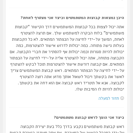
היכן נמצאות קבוצות המשתמשים וכיצד אני מצטרף לאחת?
אתה יכול לצפות בכל קבוצות המשתמשים דרך הקישור “קבוצות
משתמשים” בלוח הבקרה למשתמש שלך. אם תרצה להצטרף
לאחת, המשך על-ידי לחיצה על הכפתור המתאים. לא כל הקבוצות
בעלות גישה פתוחה. כמה יכולות לדרוש אישור להצטרפות, כמה
יכולות להיות סגורות וכמה יכולות אף להסתיר את חברי הקבוצה. אם
הקבוצה פתוחה, אתה יכול להצטרף אליה על-ידי לחיצה על הכפתור
המתאים. אם קבוצה דורשת אישור להצטרפות תוכל לבקש להצטרף
על-ידי לחיצה על הכפתור המתאים. ראש קבוצת המשתמשים צריך
לאשר את בקשתך ויכול לשאול אותך מדוע אתה רוצה להצטרף
לקבוצה. אנא אל תטריד ראש קבוצה אם הוא דחה את בקשתך.
יכולות להיות לו הסיבות שלו.
חזור למעלה
כיצד אני הופך לראש קבוצת משתמשים?
ראש קבוצת משתמשים נקבע בדרך כלל בעת יצירת הקבוצה
על-ידי המנהל הראשי של המערכת. אם אתה מעונין ביצירת קבוצת