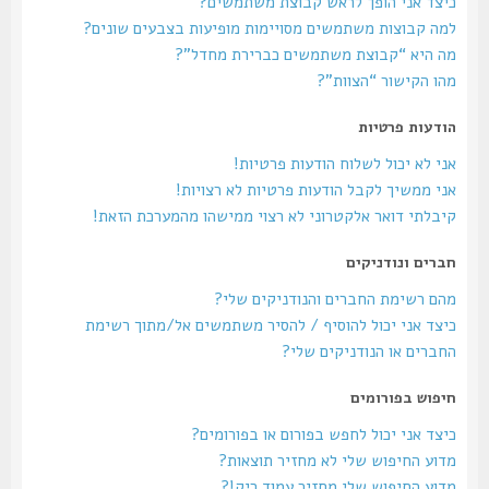
כיצד אני הופך לראש קבוצת משתמשים?
למה קבוצות משתמשים מסויימות מופיעות בצבעים שונים?
מה היא “קבוצת משתמשים כברירת מחדל”?
מהו הקישור “הצוות”?
הודעות פרטיות
אני לא יכול לשלוח הודעות פרטיות!
אני ממשיך לקבל הודעות פרטיות לא רצויות!
קיבלתי דואר אלקטרוני לא רצוי ממישהו מהמערכת הזאת!
חברים ונודניקים
מהם רשימת החברים והנודניקים שלי?
כיצד אני יכול להוסיף / להסיר משתמשים אל/מתוך רשימת
החברים או הנודניקים שלי?
חיפוש בפורומים
כיצד אני יכול לחפש בפורום או בפורומים?
מדוע החיפוש שלי לא מחזיר תוצאות?
מדוע החיפוש שלי מחזיר עמוד ריק!?