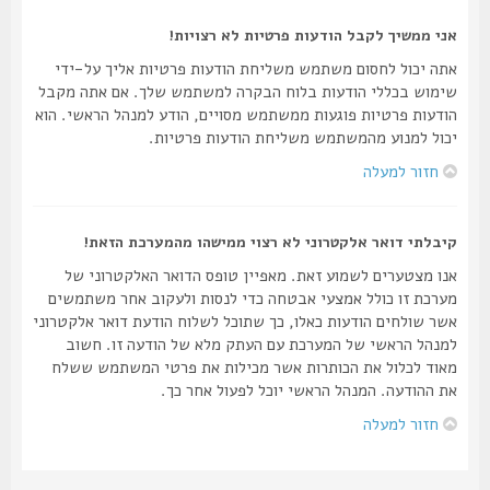
אני ממשיך לקבל הודעות פרטיות לא רצויות!
אתה יכול לחסום משתמש משליחת הודעות פרטיות אליך על-ידי
שימוש בכללי הודעות בלוח הבקרה למשתמש שלך. אם אתה מקבל
הודעות פרטיות פוגעות ממשתמש מסויים, הודע למנהל הראשי. הוא
יכול למנוע מהמשתמש משליחת הודעות פרטיות.
חזור למעלה
קיבלתי דואר אלקטרוני לא רצוי ממישהו מהמערכת הזאת!
אנו מצטערים לשמוע זאת. מאפיין טופס הדואר האלקטרוני של
מערכת זו כולל אמצעי אבטחה כדי לנסות ולעקוב אחר משתמשים
אשר שולחים הודעות כאלו, כך שתוכל לשלוח הודעת דואר אלקטרוני
למנהל הראשי של המערכת עם העתק מלא של הודעה זו. חשוב
מאוד לכלול את הכותרות אשר מכילות את פרטי המשתמש ששלח
את ההודעה. המנהל הראשי יוכל לפעול אחר כך.
חזור למעלה