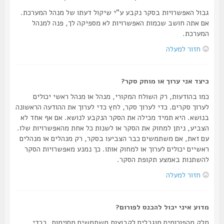
גבול האפשרויות בסקר נקבע ע"י שיקול דעתו של מנהל המערכת.
אם אתה חושב שכמות האפשרויות לא מספיקה לך, פנה למנהל
המערכת.
חזור למעלה
כיצד אני ערוך או מוחק סקר?
כמו בהודעות, רק השולח המקורי, מנהל או מנהל ראשי יכולים
לערוך סקרים. כדי לערוך סקר, לחץ כדי לערוך את ההודעה הראשונה
בנושא. היא תמיד מכילה את הסקר הנקבע לנושא. אם אף אחד לא
הצביע, ניתן למחוק את הסקר או לשנות כל אחת מהאפשרויות שלו.
עם זאת, אם משתמשים כבר הצביעו בסקר, רק מנהלים או מנהלים
ראשיים יכולים לערוך או למחוק אותו. כך נמנע מאפשרויות הסקר
להשתנות באמצע תקופת הסקר.
חזור למעלה
מדוע איני יכול להכנס לפורום?
חלק מהפורומים מוגבלים לקבוצות משתמשים מסוימות. בכדי