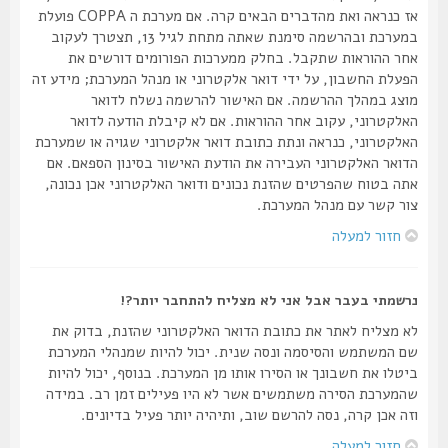
אז כנראה ואת מהדברים הבאים קרה. אם מערכת ה COPPA פועלת
במערכת ובהרשמה סימנת שאתה מתחת לגיל 13, תצטרך לעקוב
אחר ההוראות שתקבל. בחלק ממערכות הפורומים דורשים את
הפעלת החשבון, על ידי דואר אלקטרוני או מנהל המערכת; מידע זה
מוצג במהלך ההרשמה. אם האישור להרשמה נשלח לדואר
האלקטרוני, עקוב אחר ההוראות. אם לא קיבלת הודעה לדואר
האלקטרוני, כנראה ונתת כתובת דואר אלקטרוני שגויה או שמערכת
הדואר האלקטרוני העבירה את הודעת האישור בסינון הספאם. אם
אתה בטוח שהפרטים שהזנת נכונים ודואר האלקטרוני אכן נכונה,
צור קשר עם מנהל המערכת.
חזור למעלה
נרשמתי בעבר אבל אני לא מצליח להתחבר יותר?!
לא מצליח לאתר את כתובת הדואר האלקטרוני שהזנת, בדוק את
שם המשתמש והסיסמה ונסה שנית. יכול להיות שמנהלי המערכת
ביטלו את חשבונך או הסירו אותו מן המערכת. בנוסף, יכול להיות
שהמערכת הסירה משתמשים אשר לא היו פעילים זמן רב. במידה
וזה אכן קרה, נסה להרשם שוב, ותיהיה יותר פעיל בדיונים.
חזור למעלה