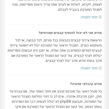
לצפות, לקרוא, לשלוח או לערוך אתה צריך גישות מסויימות, פנה
למנהל המערכת בשביל לקבלם.
חזור למעלה
מדוע אני לא יכול להוסיף קבצים מצורפים?
הרשאות צירוף קבצים נקבעות בכל פורום, לכל קבוצה, או לכל
משתמש בפרט. המנהל הראשי של המערכת יכול לא לאפשר צירוף
קבצים לפורום המסוים בו אתה שולח, או יתכן ורק קבוצות מסויימות
יכולות לצרף קבצים. צור קשר עם המנהל הראשי של המערכת אם
אינך בטוח מדוע אינך יכול לצרף קבצים.
חזור למעלה
מדוע קיבלתי אזהרה?
כל מנהל ראשי של מערכת קובע את חוקי האתר שלו. אם עברת על
חוק, יתכן וקיבלת אזהרה. שים לב כי זוהי החלטת המנהל הראשי
של המערכת, וקבוצת phpBB לא יכולה לעשות דבר עם האזהרות
באתר הנתון. צור קשר עם המנהל הראשי של המערכת אם אינך