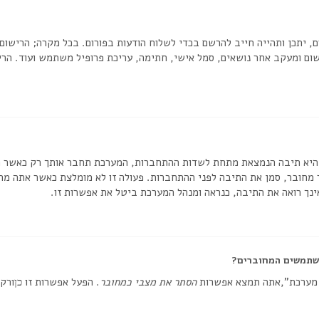
, יתכן ותהייה חייב להרשם בכדי לשלוח הודעות בפורום. בכל מקרה; הרישום י
ום ומעקב אחר נושאים, סמל אישי, חתימה, עריכת פרופיל משתמש ועוד. הריש
יא תיבה הנמצאת מתחת לשדות ההתחברות, המערכת תחבר אותך רק כאשר תזי
חובר, סמן את התיבה לפני ההתחברות. פעולה זו לא מומלצת כאשר אתה מח
נך רואה את התיבה, כנראה ומנהל המערכת ביטל את אפשרות זו.
שתמשים המחוברים?
 מערכת”,אתה תמצא אפשרות
הסתר את מצבי כמחובר
. הפעל אפשרות זו
ורק 
כן