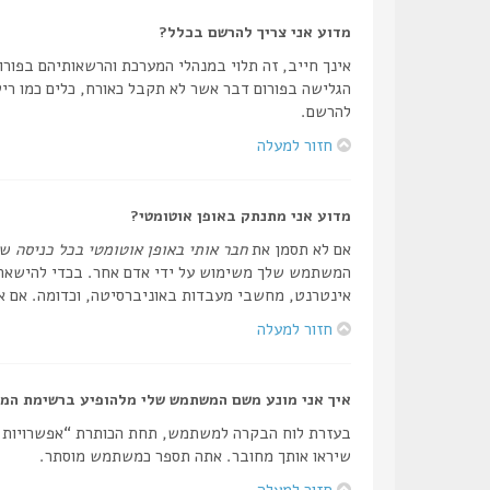
מדוע אני צריך להרשם בכלל?
אינך חייב, זה תלוי במנהלי המערכת והרשאותיהם בפורום
הגלישה בפורום דבר אשר לא תקבל כאורח, כלים כמו ריש
להרשם.
חזור למעלה
מדוע אני מתנתק באופן אוטומטי?
אם לא תסמן את
חבר אותי באופן אוטומטי בכל כניסה
שה
המשתמש שלך משימוש על ידי אדם אחר. בכדי להישאר מ
אינטרנט, מחשבי מעבדות באוניברסיטה, וכדומה. אם אי
חזור למעלה
איך אני מונע משם המשתמש שלי מלהופיע ברשימת המ
בעזרת לוח הבקרה למשתמש, תחת הכותרת “אפשרויות
שיראו אותך מחובר. אתה תספר כמשתמש מוסתר.
חזור למעלה