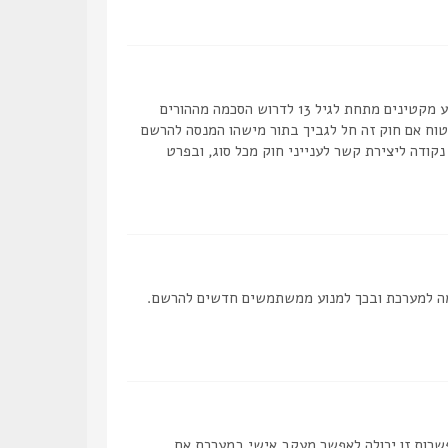
COPPA, או החוק לפרטיות והגנה המקוונת של הילד של 1998, הוא חוק בארצות הברית הדורש מאתרים ברשת אשר יכולים לאסוף מידע מקטינים מתחת לגיל 13 לדרוש הסכמה מההורים
מאפוטרופוס חוקי, המאפשר את איסוף פרטי הזיהוי האישיים מקטין מתחת לגיל 14 13. אם אינך בטוח אם חוק זה חל לגביך בתור מישהו המנסה להרשם
ם לב שקבוצת phpBB אינה יכולה לספק יעוץ חוקי ואינה נקודה ליצירת קשר לענייני חוק מכל סוג, ובפרט
 להפסיק את ההרשמה למערכת ובכך למנוע ממשתמשים חדשים להרשם.
פשרות זו יכולה לאפשר מעקב אישי במערכת אם