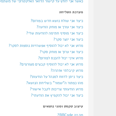
כאשר אני לוחץ על קישור הדואר האלקטרוני של משתמ
מערכת השליחה
כיצד אני שולח נושא חדש בפורום?
כיצד אני עורך או מוחק הודעה?
כיצד אני מוסיף חתימה להודעות שלי?
כיצד אני יוצר סקר?
מדוע אני לא יכול להוסיף אפשרויות נוספות לסקר?
כיצד אני ערוך או מוחק סקר?
מדוע איני יכול להכנס לפורום?
מדוע אני לא יכול להוסיף קבצים מצורפים?
מדוע קיבלתי אזהרה?
כיצד ניתן לדווח למנהל על הודעות?
מהו כפתור ה“שמור” בשליחת הנושא?
מדוע הודעותי צריכות לקבל אישור?
כיצד אני יכול להקפיץ את הודעתי?
עיצוב טקסט וסוגי נושאים
מה זה BBCode?