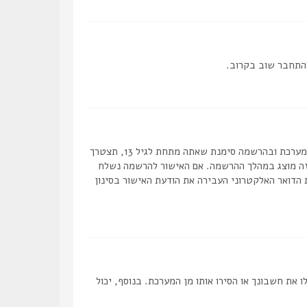
להתחבר שוב בקרוב.
ראשית, בדוק את שם המשתמש והסיסמה שהזנת. אם הם נכונים, אז כנראה ואת מהדברים הבאים קרה. אם מערכת ה COPPA פועלת במערכת ובהרשמה סימנת שאתה מתחת לגיל 13, תצטרך
 זה מוצג במהלך ההרשמה. אם האישור להרשמה נשלח
 הדואר האלקטרוני העבירה את הודעת האישור בסינון
ת חשבונך או הסירו אותו מן המערכת. בנוסף, יכול