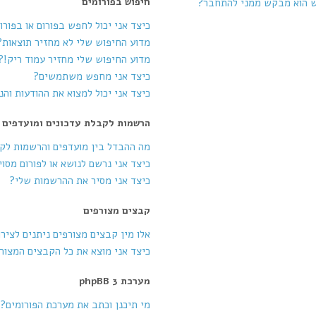
חיפוש בפורומים
ש הוא מבקש ממני להתחבר?
כיצד אני יכול לחפש בפורום או בפורו
מדוע החיפוש שלי לא מחזיר תוצאות?
מדוע החיפוש שלי מחזיר עמוד ריק!?
כיצד אני מחפש משתמשים?
כיצד אני יכול למצוא את ההודעות וה
הרשמות לקבלת עדכונים ומועדפים
מה ההבדל בין מועדפים והרשמות לק
כיצד אני נרשם לנושא או לפורום מסוי
כיצד אני מסיר את ההרשמות שלי?
קבצים מצורפים
אלו מין קבצים מצורפים ניתנים לציר
כיצד אני מוצא את כל הקבצים המצור
מערכת phpBB 3
מי תיכנן וכתב את מערכת הפורומים?