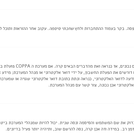
אפסה. בקר בעמוד ההתחברות ולחץ
שחכתי סיסמה
. עקוב אחר ההוראות ותוכל 
דורשים את הפעלת החשבון, על ידי דואר אלקטרוני או מנהל המערכת; מידע
דעה לדואר האלקטרוני, כנראה ונתת כתובת דואר אלקטרוני שגויה או שמערכת
לקטרוני אכן נכונה, צור קשר עם מנהל המערכת.
וק את שם המשתמש והסיסמה ונסה שנית. יכול להיות שמנהלי המערכת ביטלו א
 רב. במידה וזה אכן קרה, נסה להרשם שוב, ותיהיה יותר פעיל בדיונים.