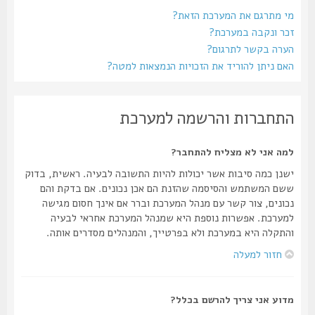
מי מתרגם את המערכת הזאת?
זכר ונקבה במערכת?
הערה בקשר לתרגום?
האם ניתן להוריד את הזכויות הנמצאות למטה?
התחברות והרשמה למערכת
למה אני לא מצליח להתחבר?
ישנן כמה סיבות אשר יכולות להיות התשובה לבעיה. ראשית, בדוק
ששם המשתמש והסיסמה שהזנת הם אכן נכונים. אם בדקת והם
נכונים, צור קשר עם מנהל המערכת וברר אם אינך חסום מגישה
למערכת. אפשרות נוספת היא שמנהל המערכת אחראי לבעיה
והתקלה היא במערכת ולא בפרטייך, והמנהלים מסדרים אותה.
חזור למעלה
מדוע אני צריך להרשם בכלל?