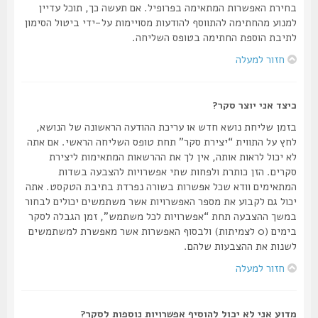
בחירת האפשרות המתאימה בפרופיל. אם תעשה כך, תוכל עדיין
למנוע מהחתימה להתווסף להודעות מסויימות על-ידי ביטול הסימון
לתיבת הוספת החתימה בטופס השליחה.
חזור למעלה
כיצד אני יוצר סקר?
בזמן שליחת נושא חדש או עריכת ההודעה הראשונה של הנושא,
לחץ על התווית “יצירת סקר” תחת טופס השליחה הראשי. אם אתה
לא יכול לראות אותה, אין לך את ההרשאות המתאימות ליצירת
סקרים. הזן כותרת ולפחות שתי אפשרויות להצבעה בשדות
המתאימים וודא שכל אפשרות בשורה נפרדת בתיבת הטקסט. אתה
יכול גם לקבוע את מספר האפשרויות אשר משתמשים יכולים לבחור
במשך ההצבעה תחת “אפשרויות לכל משתמש”, זמן הגבלה לסקר
בימים (0 לצמיתות) ולבסוף האפשרות אשר מאפשרת למשתמשים
לשנות את ההצבעות שלהם.
חזור למעלה
מדוע אני לא יכול להוסיף אפשרויות נוספות לסקר?