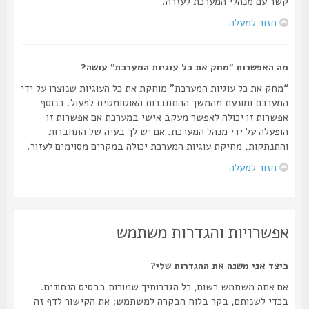
קשר עם מנהלי המערכת לעזרה.
חזור למעלה
מה האפשרות “מחק את כל עוגיות המערכת” עושה?
“מחק את כל עוגיות המערכת” מוחקת את כל העוגיות שנוצרו על ידי
המערכת ומונעת מהמשך ההתחברות האוטומטית לפעול. בנוסף
אפשרות זו יכולה לאפשר מעקב אישי במערכת אם אפשרות זו
הופעלה על ידי מנהל המערכת. אם יש לך בעיה של התחברות
והתנתקות, מחיקת עוגיות המערכת יכולה במקרים מסוימים לעזור.
חזור למעלה
אפשרויות והגדרות משתמש
כיצד אני משנה את ההגדרות שלי?
אם אתה משתמש רשום, כל הגדרותיך שמורות בבסיס הנתונים.
בכדי לשנותם, בקר בלוח הבקרה למשתמש; את הקישור לדף זה