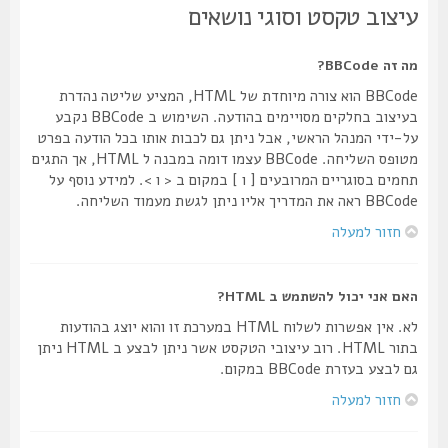
עיצוב טקסט וסוגי נושאים
מה זה BBCode?
BBCode הוא צורה מיוחדת של HTML, המציע שליטה נהדרת
בעיצוב בחלקים מסויימים בהודעה. השימוש ב BBCode נקבע
על-ידי המנהל הראשי, אבל ניתן גם לכבות אותו בכל הודעה בפרט
מטופס השליחה. BBCode עצמו דומה במבנה ל HTML, אך התגים
תחמים בסוגריים המרובעים [ ו ] במקום ב < ו >. למידע נוסף על
BBCode ראה את המדריך אליו ניתן לגשת מעמוד השליחה.
חזור למעלה
האם אני יכול להשתמש ב HTML?
לא. אין אפשרות לשלוח HTML במערכת זו והוא יוצג בהודעות
בתור HTML. רוב עיצובי הטקסט אשר ניתן לבצע ב HTML ניתן
גם לבצע בעזרת BBCode במקום.
חזור למעלה