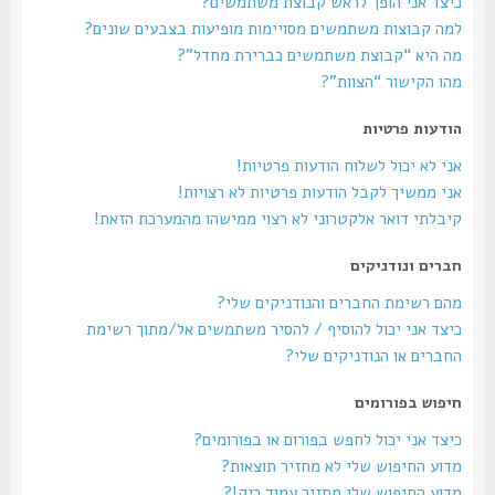
כיצד אני הופך לראש קבוצת משתמשים?
למה קבוצות משתמשים מסויימות מופיעות בצבעים שונים?
מה היא “קבוצת משתמשים כברירת מחדל”?
מהו הקישור “הצוות”?
הודעות פרטיות
אני לא יכול לשלוח הודעות פרטיות!
אני ממשיך לקבל הודעות פרטיות לא רצויות!
קיבלתי דואר אלקטרוני לא רצוי ממישהו מהמערכת הזאת!
חברים ונודניקים
מהם רשימת החברים והנודניקים שלי?
כיצד אני יכול להוסיף / להסיר משתמשים אל/מתוך רשימת
החברים או הנודניקים שלי?
חיפוש בפורומים
כיצד אני יכול לחפש בפורום או בפורומים?
מדוע החיפוש שלי לא מחזיר תוצאות?
מדוע החיפוש שלי מחזיר עמוד ריק!?