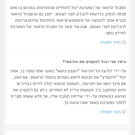
המנהל הראשי של המערכת יכול להחליט שההודעות בפורום בו אתה
מנסה לכתוב נדרשות להבדק לפני הצגתן. יתכן גם שהמנהל הראשי
הכניס אותך לקבוצה של משתמשים אשר ההודעות שלהם צריכות
להבדקת לפני הצגתן. אנא צור קשר על המנהל הראשי של המערכת
למידע נוסף.
חזור למעלה
כיצד אני יכול להקפיץ את הודעתי?
על-ידי לחיצה על הקישור “הקפץ נושא” כאשר אתה צופה בו, אתה
יכול “להקפיץ” את הנושא לראש הפורום בעמוד הראשון. עם זאת,
אם אינך רואה את הקישור, הקפצת הנושא יכולה להיות כבויה או
הזמן המוקצב בין הקפצות עדיין לא הסתיים. ניתן גם להקפיץ את
הנושא בפשטות על-ידי שליחת תגובה אליו, אך וודא שאתה מציית
לחוקי המערכת כאשר אתה עושה כך.
חזור למעלה