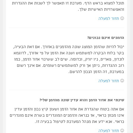
תוכל למצוא בראש הדף. מערכת זו תאפשר לך לשנות את ההגדרות
והאפשרויות האישיות שלך.
חזור למעלה
הזמנים אינם נכונים!
יכול להיות שהזמן המוצג שונה מהזמנים באזורך. אם זאת הבעיה,
בקר בלוח הבקרה למשתמש ושנה את הזמן על פי אזורך, לדוגמא
לונדון, פאריס, ניו יורק, וכדומה. שים לב ששינוי אזור הזמן, כמו
רוב ההגדרות, ניתן אך ורק למשתמשים רשומים. אם אינך רשום
במערכת, זה הזמן הנכון להרשם.
חזור למעלה
שינתי את אזור הזמן והוא עדין שונה מהזמן שלי!
אם אתה בטוח שהגדרת את אזור הזמן ושעון קיץ נכון והזמן עדין
אינו מכוון כראוי, אז כנראה והזמנים המוגדרים בשרת אינם מוגדרים
כראוי. אנא ידע את מנהל המערכת לטיפול בבעיה זו.
חזור למעלה