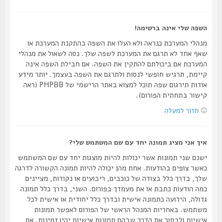
השפה שלי אינה ברשימה!
מנהלי המערכת כנראה ולא העלו את השפה בהתקנת המערכת או
שאף אחד לא תרגם את המערכת לשפה שלך. נסה לשאול את מנהלי
המערכת אם ביכולתם להתקין את השפה. אם חבילת השפה אינה
קיימת, תרגיש חופשי לנסות ולתרגם את השפה בעצמך. יותר מידע
אודות תירגום שפה תוכל למצוא באתר הרישמי של PHPBB (ראה
קישור בתחתית הפורום).
חזור למעלה
איך אני מציג תמונה יחד עם שם המשתמש שלי?
ישנם שני תמונות אשר יכולות להיות מוצגות יחד עם שם המשתמש
כאשר צופים בהודעות. אחת מהן יכולה להיות תמונה הקשורה לדרגה
שלך, בדרך כלל בצודה של כוכבים, ריבועים או נקודות, מציינים
כמה הודעות כתבת או את מעמדך בפורום. השני, בדרך כלל תמונה
גדולה, הידועה כתמונה אישית ובדרך כלל יחודית או אישית לכל
משתמש. באחריות המנהל הראשי של הפורום לאפשר תמונות
אישיות ולבחור את הדרך שבהם תמונות אישיות יהיו זמינות. אם