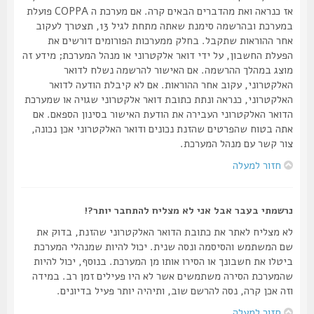
אז כנראה ואת מהדברים הבאים קרה. אם מערכת ה COPPA פועלת
במערכת ובהרשמה סימנת שאתה מתחת לגיל 13, תצטרך לעקוב
אחר ההוראות שתקבל. בחלק ממערכות הפורומים דורשים את
הפעלת החשבון, על ידי דואר אלקטרוני או מנהל המערכת; מידע זה
מוצג במהלך ההרשמה. אם האישור להרשמה נשלח לדואר
האלקטרוני, עקוב אחר ההוראות. אם לא קיבלת הודעה לדואר
האלקטרוני, כנראה ונתת כתובת דואר אלקטרוני שגויה או שמערכת
הדואר האלקטרוני העבירה את הודעת האישור בסינון הספאם. אם
אתה בטוח שהפרטים שהזנת נכונים ודואר האלקטרוני אכן נכונה,
צור קשר עם מנהל המערכת.
חזור למעלה
נרשמתי בעבר אבל אני לא מצליח להתחבר יותר?!
לא מצליח לאתר את כתובת הדואר האלקטרוני שהזנת, בדוק את
שם המשתמש והסיסמה ונסה שנית. יכול להיות שמנהלי המערכת
ביטלו את חשבונך או הסירו אותו מן המערכת. בנוסף, יכול להיות
שהמערכת הסירה משתמשים אשר לא היו פעילים זמן רב. במידה
וזה אכן קרה, נסה להרשם שוב, ותיהיה יותר פעיל בדיונים.
חזור למעלה