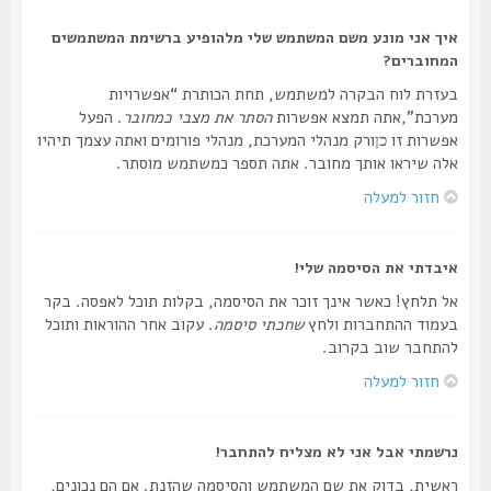
איך אני מונע משם המשתמש שלי מלהופיע ברשימת המשתמשים
המחוברים?
בעזרת לוח הבקרה למשתמש, תחת הכותרת “אפשרויות
מערכת”,אתה תמצא אפשרות
הסתר את מצבי כמחובר
. הפעל
אפשרות זו
ורק מנהלי המערכת, מנהלי פורומים ואתה עצמך תיהיו
כן
אלה שיראו אותך מחובר. אתה תספר כמשתמש מוסתר.
חזור למעלה
איבדתי את הסיסמה שלי!
אל תלחץ! כאשר אינך זוכר את הסיסמה, בקלות תוכל לאפסה. בקר
בעמוד ההתחברות ולחץ
שחכתי סיסמה
. עקוב אחר ההוראות ותוכל
להתחבר שוב בקרוב.
חזור למעלה
נרשמתי אבל אני לא מצליח להתחבר!
ראשית, בדוק את שם המשתמש והסיסמה שהזנת. אם הם נכונים,