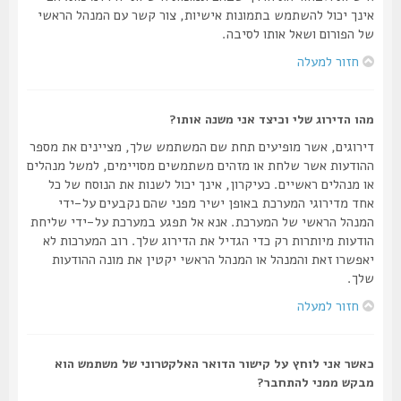
אינך יכול להשתמש בתמונות אישיות, צור קשר עם המנהל הראשי
של הפורום ושאל אותו לסיבה.
חזור למעלה
מהו הדירוג שלי וכיצד אני משנה אותו?
דירוגים, אשר מופיעים תחת שם המשתמש שלך, מציינים את מספר
ההודעות אשר שלחת או מזהים משתמשים מסויימים, למשל מנהלים
או מנהלים ראשיים. כעיקרון, אינך יכול לשנות את הנוסח של כל
אחד מדירוגי המערכת באופן ישיר מפני שהם נקבעים על-ידי
המנהל הראשי של המערכת. אנא אל תפגע במערכת על-ידי שליחת
הודעות מיותרות רק כדי הגדיל את הדירוג שלך. רוב המערכות לא
יאפשרו זאת והמנהל או המנהל הראשי יקטין את מונה ההודעות
שלך.
חזור למעלה
כאשר אני לוחץ על קישור הדואר האלקטרוני של משתמש הוא
מבקש ממני להתחבר?