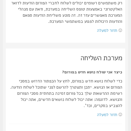
רק משתמשים רשומים יכולים לשלוח לחברי הפורום הודעות לדואר
האלקטרוני באמצעות טופס השליחה במערכת, וזאת עם מנהלי
המערכת מאפשרים עזר זה. זה מונע משליחת הודעות ספאם
והודעות היכולות לפגוע במשתמשי המערכת.
חזור למעלה
מערכת השליחה
כיצד אני שולח נושא חדש בפורום?
כדי לשלוח נושא חדש בפורום, לחץ על הכפתור הדרוש במסכי
הפורום או הנושא. יתכן ותצטרך להרשם לפני שתוכל לשלוח הודעה.
רשימת ההרשאות שלך בכל פורום זמינה בתחתית מסכי הפורום
והנושא. לדוגמה: אתה יכול לשלוח נושאים חדשים, אתה יכול
להצביע בסקרים, וכד'.
חזור למעלה