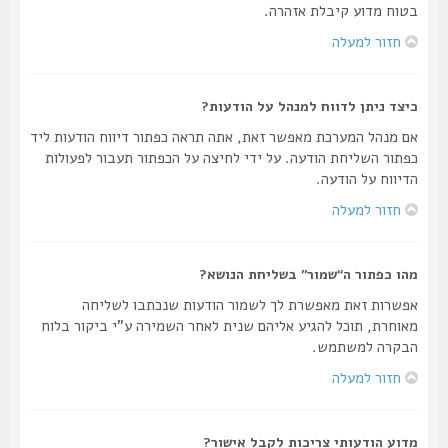
בטוח מדוע קיבלת אזהרה.
חזור למעלה
כיצד ניתן לדווח למנהל על הודעות?
אם מנהל המערכת מאפשר זאת, אתה תראה כפתור דיווח הודעות ליד
כפתור השליחת הודעה. על ידי לחיצה על הכפתור תעבור לפעולות
הדיווח על הודעה.
חזור למעלה
מהו כפתור ה“שמור” בשליחת הנושא?
אפשרות זאת מאפשרת לך לשמור הודעות שנכתבו לשליחה
מאוחרת, תוכל להגיע אליהם שנית לאחר השמירה ע"י ביקור בלוח
הבקרה למשתמש.
חזור למעלה
מדוע הודעותי צריכות לקבל אישור?