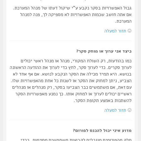
גבול האפשרויות בסקר נקבע ע"י שיקול דעתו של מנהל המערכת.
אם אתה חושב שכמות האפשרויות לא מספיקה לך, פנה למנהל
המערכת.
חזור למעלה
כיצד אני ערוך או מוחק סקר?
כמו בהודעות, רק השולח המקורי, מנהל או מנהל ראשי יכולים
לערוך סקרים. כדי לערוך סקר, לחץ כדי לערוך את ההודעה הראשונה
בנושא. היא תמיד מכילה את הסקר הנקבע לנושא. אם אף אחד לא
הצביע, ניתן למחוק את הסקר או לשנות כל אחת מהאפשרויות שלו.
עם זאת, אם משתמשים כבר הצביעו בסקר, רק מנהלים או מנהלים
ראשיים יכולים לערוך או למחוק אותו. כך נמנע מאפשרויות הסקר
להשתנות באמצע תקופת הסקר.
חזור למעלה
מדוע איני יכול להכנס לפורום?
חלק מהפורומים מוגבלים לקבוצות משתמשים מסוימות. בכדי