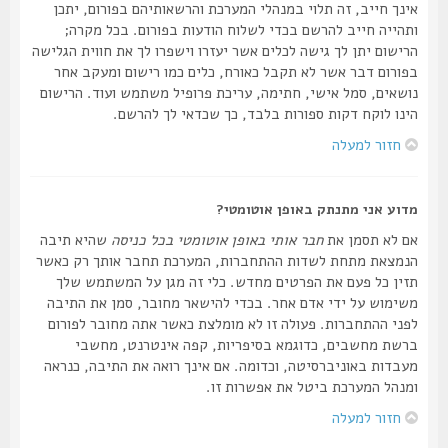
אינך חייב, זה תלוי במנהלי המערכת והרשאותיהם בפורום, יתכן
ותהייה חייב להרשם בכדי לשלוח הודעות בפורום. בכל מקרה;
הרישום יתן לך גישה לכלים אשר יעזרו וישפרו לך את חווית הגלישה
בפורום דבר אשר לא תקבל כאורח, כלים כמו רישום ומעקב אחר
נושאים, סמל אישי, חתימה, עריכת פרופיל משתמש ועוד. הרישום
הינו לוקח דקות ספורות בלבד, כך שכדאי לך להרשם.
חזור למעלה
מדוע אני מתנתק באופן אוטומטי?
אם לא תסמן את
חבר אותי באופן אוטומטי בכל כניסה
שהיא תיבה
הנמצאת מתחת לשדות ההתחברות, המערכת תחבר אותך רק כאשר
תזין כל פעם את הפרטים מחדש. כלי זה מגן על המשתמש שלך
משימוש על ידי אדם אחר. בכדי להישאר מחובר, סמן את התיבה
לפני ההתחברות. פעולה זו לא מומלצת כאשר אתה מחובר לפורום
ברשת מחשבים, כדוגמא בסיפריות, קפה אינטרנט, מחשבי
מעבדות באוניברסיטה, וכדומה. אם אינך רואה את התיבה, כנראה
ומנהל המערכת ביטל את אפשרות זו.
חזור למעלה