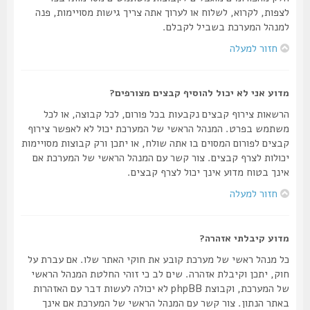
לצפות, לקרוא, לשלוח או לערוך אתה צריך גישות מסויימות, פנה
למנהל המערכת בשביל לקבלם.
חזור למעלה
מדוע אני לא יכול להוסיף קבצים מצורפים?
הרשאות צירוף קבצים נקבעות בכל פורום, לכל קבוצה, או לכל
משתמש בפרט. המנהל הראשי של המערכת יכול לא לאפשר צירוף
קבצים לפורום המסוים בו אתה שולח, או יתכן ורק קבוצות מסויימות
יכולות לצרף קבצים. צור קשר עם המנהל הראשי של המערכת אם
אינך בטוח מדוע אינך יכול לצרף קבצים.
חזור למעלה
מדוע קיבלתי אזהרה?
כל מנהל ראשי של מערכת קובע את חוקי האתר שלו. אם עברת על
חוק, יתכן וקיבלת אזהרה. שים לב כי זוהי החלטת המנהל הראשי
של המערכת, וקבוצת phpBB לא יכולה לעשות דבר עם האזהרות
באתר הנתון. צור קשר עם המנהל הראשי של המערכת אם אינך