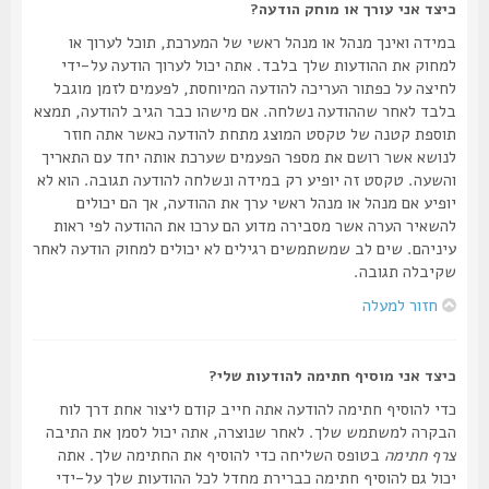
כיצד אני עורך או מוחק הודעה?
במידה ואינך מנהל או מנהל ראשי של המערכת, תוכל לערוך או
למחוק את ההודעות שלך בלבד. אתה יכול לערוך הודעה על-ידי
לחיצה על כפתור העריכה להודעה המיוחסת, לפעמים לזמן מוגבל
בלבד לאחר שההודעה נשלחה. אם מישהו כבר הגיב להודעה, תמצא
תוספת קטנה של טקסט המוצג מתחת להודעה כאשר אתה חוזר
לנושא אשר רושם את מספר הפעמים שערכת אותה יחד עם התאריך
והשעה. טקסט זה יופיע רק במידה ונשלחה להודעה תגובה. הוא לא
יופיע אם מנהל או מנהל ראשי ערך את ההודעה, אך הם יכולים
להשאיר הערה אשר מסבירה מדוע הם ערכו את ההודעה לפי ראות
עיניהם. שים לב שמשתמשים רגילים לא יכולים למחוק הודעה לאחר
שקיבלה תגובה.
חזור למעלה
כיצד אני מוסיף חתימה להודעות שלי?
כדי להוסיף חתימה להודעה אתה חייב קודם ליצור אחת דרך לוח
הבקרה למשתמש שלך. לאחר שנוצרה, אתה יכול לסמן את התיבה
צרף חתימה
בטופס השליחה כדי להוסיף את החתימה שלך. אתה
יכול גם להוסיף חתימה כברירת מחדל לכל ההודעות שלך על-ידי