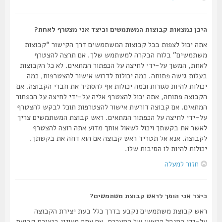
היכן נמצאות קבוצות המשתמשים וכיצד אני מצטרף לאחת?
אתה יכול לצפות בכל קבוצות המשתמשים דרך הקישור “קבוצות
משתמשים” בלוח הבקרה למשתמש שלך. אם תרצה להצטרף
לאחת, המשך על-ידי לחיצה על הכפתור המתאים. לא כל הקבוצות
בעלות גישה פתוחה. כמה יכולות לדרוש אישור להצטרפות, כמה
יכולות להיות סגורות וכמה יכולות אף להסתיר את חברי הקבוצה. אם
הקבוצה פתוחה, אתה יכול להצטרף אליה על-ידי לחיצה על הכפתור
המתאים. אם קבוצה דורשת אישור להצטרפות תוכל לבקש להצטרף
על-ידי לחיצה על הכפתור המתאים. ראש קבוצת המשתמשים צריך
לאשר את בקשתך ויכול לשאול אותך מדוע אתה רוצה להצטרף
לקבוצה. אנא אל תטריד ראש קבוצה אם הוא דחה את בקשתך.
יכולות להיות לו הסיבות שלו.
חזור למעלה
כיצד אני הופך לראש קבוצת משתמשים?
ראש קבוצת משתמשים נקבע בדרך כלל בעת יצירת הקבוצה
על-ידי המנהל הראשי של המערכת. אם אתה מעונין ביצירת קבוצת