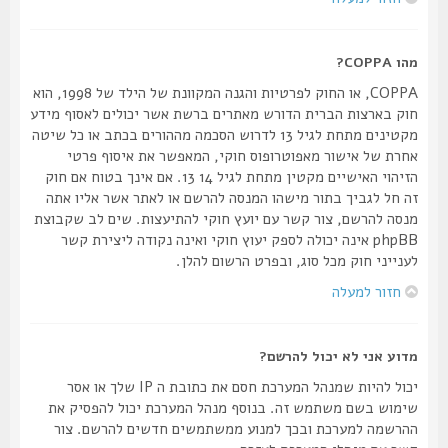
מהו COPPA?
COPPA, או החוק לפרטיות והגנה המקוונת של הילד של 1998, הוא
חוק בארצות הברית הדורש מאתרים ברשת אשר יכולים לאסוף מידע
מקטינים מתחת לגיל 13 לדרוש הסכמה מההורים בכתב או כל שיטה
אחרת של אישור מאפוטרופוס חוקי, המאפשר את איסוף פרטי
הזיהוי האישיים מקטין מתחת לגיל 14 13. אם אינך בטוח אם חוק
זה חל לגביך בתור מישהו המנסה להרשם או לאתר אשר אליו אתה
מנסה להרשם, צור קשר עם יועץ חוקי להתיעצות. שים לב שקבוצת
phpBB אינה יכולה לספק יעוץ חוקי ואינה נקודה ליצירת קשר
לענייני חוק מכל סוג, ובפרט הרשום להלן.
חזור למעלה
מדוע אני לא יכול להרשם?
יכול להיות שמנהל המערכת חסם את כתובת ה IP שלך או אסר
שימוש בשם משתמש זה. בנוסף מנהל המערכת יכול להפסיק את
ההרשמה למערכת ובכך למנוע ממשתמשים חדשים להרשם. צור