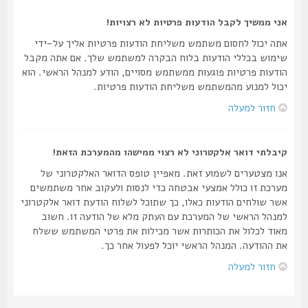
אני ממשיך לקבל הודעות פרטיות לא רצויות!
אתה יכול לחסום משתמש משליחת הודעות פרטיות אליך על-ידי
שימוש בכללי הודעות בלוח הבקרה למשתמש שלך. אם אתה מקבל
הודעות פרטיות פוגעות ממשתמש מסויים, הודע למנהל הראשי. הוא
יכול למנוע מהמשתמש משליחת הודעות פרטיות.
חזור למעלה
קיבלתי דואר אלקטרוני לא רצוי ממישהו מהמערכת הזאת!
אנו מצטערים לשמוע זאת. מאפיין טופס הדואר האלקטרוני של
מערכת זו כולל אמצעי אבטחה כדי לנסות ולעקוב אחר משתמשים
אשר שולחים הודעות כאלו, כך שתוכל לשלוח הודעת דואר אלקטרוני
למנהל הראשי של המערכת עם העתק מלא של הודעה זו. חשוב
מאוד לכלול את הכותרות אשר מכילות את פרטי המשתמש ששלח
את ההודעה. המנהל הראשי יוכל לפעול אחר כך.
חזור למעלה