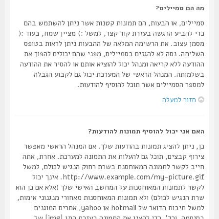
מה הם סמיילים?
סמיילים, או הבעות, הם תמונות קטנות אשר ניתן להשתמש בהם
כדי להביע הרגשה בעזרת קוד קצר, למשל :) מציין שמח, בעוד :(
מסמן עצוב. את הרשימה המלאה של ההבעות ניתן לראות בטופס
השליחה. נסה לא להגזים בסמיילים, מפני שהם יכולים להפוך את
ההודעה ללא קריאה ומנהל יכול להוציא אותם או להסיר את ההודעה
בשלמותה. המנהל הראשי של המערכת יכול גם לקבוע הגבלה
למספר הסמיילים אשר תוכל להוסיף להודעות.
חזור למעלה
האם אני יכול להוסיף תמונות להודעות?
כן, ניתן להציג תמונות בהודעות שלך. אם המנהל הראשי מאפשר
צירוף קבצים, תוכל גם להעלות את התמונה למערכת. אחרת, אתה
חייב לקשר לתמונה המאוחסנת בשרת רחוק הנגיש לכולם, למשל
http://www.example.com/my-picture.gif. אינך יכול
לקשר לתמונות המאוחסנות על המחשב האישי שלך (אלא אם כן הוא
שרת הנגיש לכולם) ולא תמונות המאוחסנות מאחורי מנגנוני אימות,
למשל תיבות הדואר של hotmail או yahoo, אתרים המוגנים
בסיסמה, וכד'. כדי להציג את התמונה בעזרת התג [img] של