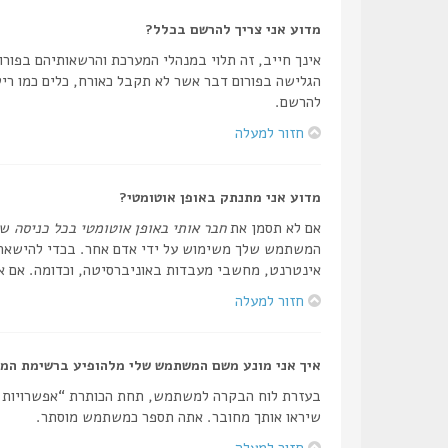
מדוע אני צריך להרשם בכלל?
אינך חייב, זה תלוי במנהלי המערכת והרשאותיהם בפורום
הגלישה בפורום דבר אשר לא תקבל כאורח, כלים כמו ריש
להרשם.
חזור למעלה
מדוע אני מתנתק באופן אוטומטי?
אם לא תסמן את
חבר אותי באופן אוטומטי בכל כניסה
שה
המשתמש שלך משימוש על ידי אדם אחר. בכדי להישאר מ
אינטרנט, מחשבי מעבדות באוניברסיטה, וכדומה. אם אי
חזור למעלה
איך אני מונע משם המשתמש שלי מלהופיע ברשימת המ
בעזרת לוח הבקרה למשתמש, תחת הכותרת “אפשרויות
שיראו אותך מחובר. אתה תספר כמשתמש מוסתר.
חזור למעלה