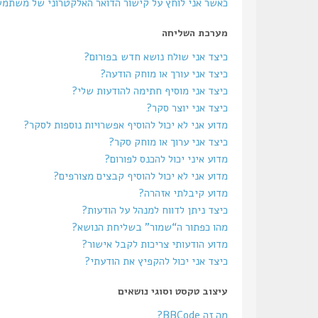
כאשר אני לוחץ על קישור הדואר האלקטרוני של משתמ
מערכת השליחה
כיצד אני שולח נושא חדש בפורום?
כיצד אני עורך או מוחק הודעה?
כיצד אני מוסיף חתימה להודעות שלי?
כיצד אני יוצר סקר?
מדוע אני לא יכול להוסיף אפשרויות נוספות לסקר?
כיצד אני ערוך או מוחק סקר?
מדוע איני יכול להכנס לפורום?
מדוע אני לא יכול להוסיף קבצים מצורפים?
מדוע קיבלתי אזהרה?
כיצד ניתן לדווח למנהל על הודעות?
מהו כפתור ה“שמור” בשליחת הנושא?
מדוע הודעותי צריכות לקבל אישור?
כיצד אני יכול להקפיץ את הודעתי?
עיצוב טקסט וסוגי נושאים
מה זה BBCode?