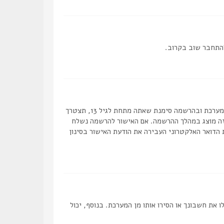
להתחבר שוב בקרוב.
ראשית, בדוק את שם המשתמש והסיסמה שהזנת. אם הם נכונים, אז כנראה ואת מהדברים הבאים קרה. אם מערכת ה COPPA פועלת במערכת ובהרשמה סימנת שאתה מתחת לגיל 13, תצטרך
 זה מוצג במהלך ההרשמה. אם האישור להרשמה נשלח
 הדואר האלקטרוני העבירה את הודעת האישור בסינון
ת חשבונך או הסירו אותו מן המערכת. בנוסף, יכול