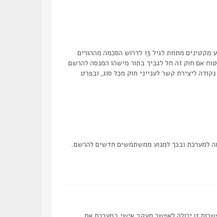
COPPA, או החוק לפרטיות והגנה המקוונת של הילד של 1998, הוא חוק בארצות הברית הדורש מאתרים ברשת אשר יכולים לאסוף מידע מקטינים מתחת לגיל 13 לדרוש הסכמה מההורים
מאפוטרופוס חוקי, המאפשר את איסוף פרטי הזיהוי האישיים מקטין מתחת לגיל 14 13. אם אינך בטוח אם חוק זה חל לגביך בתור מישהו המנסה להרשם
ם לב שקבוצת phpBB אינה יכולה לספק יעוץ חוקי ואינה נקודה ליצירת קשר לענייני חוק מכל סוג, ובפרט
 להפסיק את ההרשמה למערכת ובכך למנוע ממשתמשים חדשים להרשם.
פשרות זו יכולה לאפשר מעקב אישי במערכת אם