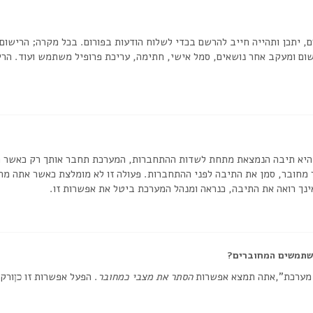
, יתכן ותהייה חייב להרשם בכדי לשלוח הודעות בפורום. בכל מקרה; הרישום י
ום ומעקב אחר נושאים, סמל אישי, חתימה, עריכת פרופיל משתמש ועוד. הריש
יא תיבה הנמצאת מתחת לשדות ההתחברות, המערכת תחבר אותך רק כאשר תזי
חובר, סמן את התיבה לפני ההתחברות. פעולה זו לא מומלצת כאשר אתה מח
נך רואה את התיבה, כנראה ומנהל המערכת ביטל את אפשרות זו.
שתמשים המחוברים?
 מערכת”,אתה תמצא אפשרות
הסתר את מצבי כמחובר
. הפעל אפשרות זו
ורק 
כן