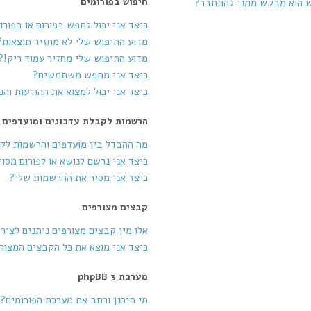
חיפוש בפורומים
ש הוא מבקש ממני להתחבר?
כיצד אני יכול לחפש בפורום או בפורו
מדוע החיפוש שלי לא מחזיר תוצאות?
מדוע החיפוש שלי מחזיר עמוד ריק!?
כיצד אני מחפש משתמשים?
כיצד אני יכול למצוא את ההודעות וה
הרשמות לקבלת עדכונים ומועדפים
מה ההבדל בין מועדפים והרשמות לק
כיצד אני נרשם לנושא או לפורום מסוי
כיצד אני מסיר את ההרשמות שלי?
קבצים מצורפים
אלו מין קבצים מצורפים ניתנים לציר
כיצד אני מוצא את כל הקבצים המצור
מערכת phpBB 3
מי תיכנן וכתב את מערכת הפורומים?