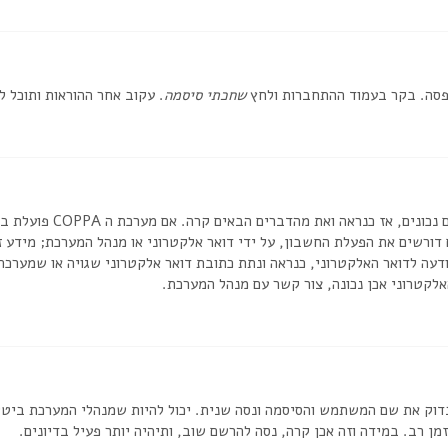
אפסה. בקר בעמוד ההתחברות ולחץ
שחכתי סיסמה
. עקוב אחר ההוראות ותוכל 
דורשים את הפעלת החשבון, על ידי דואר אלקטרוני או מנהל המערכת; מידע
דעה לדואר האלקטרוני, כנראה ונתת כתובת דואר אלקטרוני שגויה או שמערכת
לקטרוני אכן נכונה, צור קשר עם מנהל המערכת.
וק את שם המשתמש והסיסמה ונסה שנית. יכול להיות שמנהלי המערכת ביטלו א
 רב. במידה וזה אכן קרה, נסה להרשם שוב, ותיהיה יותר פעיל בדיונים.