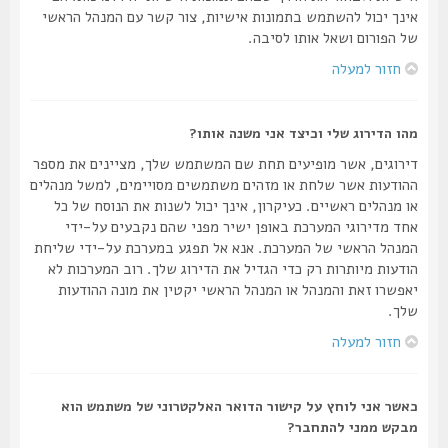
אינך יכול להשתמש בתמונות אישיות, צור קשר עם המנהל הראשי
של הפורום ושאל אותו לסיבה.
חזור למעלה
מהו הדירוג שלי וכיצד אני משנה אותו?
דירוגים, אשר מופיעים תחת שם המשתמש שלך, מציינים את מספר
ההודעות אשר שלחת או מזהים משתמשים מסויימים, למשל מנהלים
או מנהלים ראשיים. כעיקרון, אינך יכול לשנות את הנוסח של כל
אחד מדירוגי המערכת באופן ישיר מפני שהם נקבעים על-ידי
המנהל הראשי של המערכת. אנא אל תפגע במערכת על-ידי שליחת
הודעות מיותרות רק כדי הגדיל את הדירוג שלך. רוב המערכות לא
יאפשרו זאת והמנהל או המנהל הראשי יקטין את מונה ההודעות
שלך.
חזור למעלה
כאשר אני לוחץ על קישור הדואר האלקטרוני של משתמש הוא
מבקש ממני להתחבר?