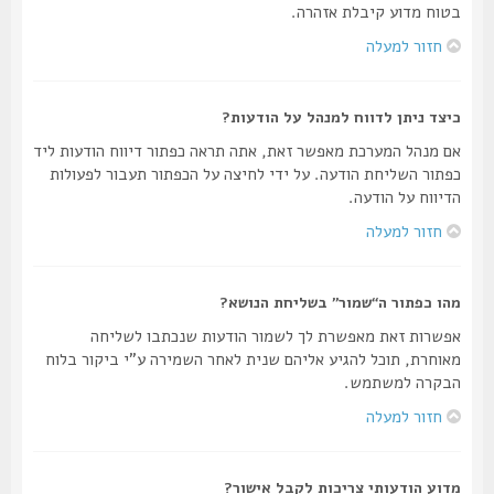
בטוח מדוע קיבלת אזהרה.
חזור למעלה
כיצד ניתן לדווח למנהל על הודעות?
אם מנהל המערכת מאפשר זאת, אתה תראה כפתור דיווח הודעות ליד
כפתור השליחת הודעה. על ידי לחיצה על הכפתור תעבור לפעולות
הדיווח על הודעה.
חזור למעלה
מהו כפתור ה“שמור” בשליחת הנושא?
אפשרות זאת מאפשרת לך לשמור הודעות שנכתבו לשליחה
מאוחרת, תוכל להגיע אליהם שנית לאחר השמירה ע"י ביקור בלוח
הבקרה למשתמש.
חזור למעלה
מדוע הודעותי צריכות לקבל אישור?