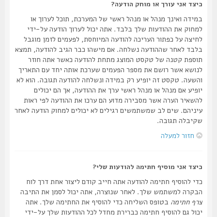
כיצד אני עורך או מוחק הודעה?
במידה ואינך מנהל או מנהל ראשי של המערכת, תוכל לערוך או
למחוק את ההודעות שלך בלבד. אתה יכול לערוך הודעה על-ידי
לחיצה על כפתור העריכה להודעה המיוחסת, לפעמים לזמן מוגבל
בלבד לאחר שההודעה נשלחה. אם מישהו כבר הגיב להודעה, תמצא
תוספת קטנה של טקסט המוצג מתחת להודעה כאשר אתה חוזר
לנושא אשר רושם את מספר הפעמים שערכת אותה יחד עם התאריך
והשעה. טקסט זה יופיע רק במידה ונשלחה להודעה תגובה. הוא לא
יופיע אם מנהל או מנהל ראשי ערך את ההודעה, אך הם יכולים
להשאיר הערה אשר מסבירה מדוע הם ערכו את ההודעה לפי ראות
עיניהם. שים לב שמשתמשים רגילים לא יכולים למחוק הודעה לאחר
שקיבלה תגובה.
חזור למעלה
כיצד אני מוסיף חתימה להודעות שלי?
כדי להוסיף חתימה להודעה אתה חייב קודם ליצור אחת דרך לוח
הבקרה למשתמש שלך. לאחר שנוצרה, אתה יכול לסמן את התיבה
צרף חתימה
בטופס השליחה כדי להוסיף את החתימה שלך. אתה
יכול גם להוסיף חתימה כברירת מחדל לכל ההודעות שלך על-ידי