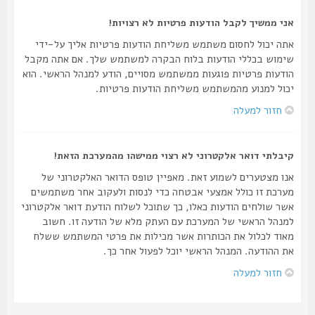
אני ממשיך לקבל הודעות פרטיות לא רצויות!
אתה יכול לחסום משתמש משליחת הודעות פרטיות אליך על-ידי
שימוש בכללי הודעות בלוח הבקרה למשתמש שלך. אם אתה מקבל
הודעות פרטיות פוגעות ממשתמש מסויים, הודע למנהל הראשי. הוא
יכול למנוע מהמשתמש משליחת הודעות פרטיות.
חזור למעלה
קיבלתי דואר אלקטרוני לא רצוי ממישהו מהמערכת הזאת!
אנו מצטערים לשמוע זאת. מאפיין טופס הדואר האלקטרוני של
מערכת זו כולל אמצעי אבטחה כדי לנסות ולעקוב אחר משתמשים
אשר שולחים הודעות כאלו, כך שתוכל לשלוח הודעת דואר אלקטרוני
למנהל הראשי של המערכת עם העתק מלא של הודעה זו. חשוב
מאוד לכלול את הכותרות אשר מכילות את פרטי המשתמש ששלח
את ההודעה. המנהל הראשי יוכל לפעול אחר כך.
חזור למעלה