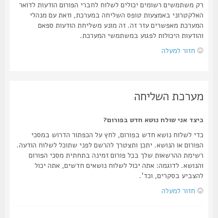
רק משתמשים רשומים יכולים לשלוח לחברי הפורום הודעות לדואר
האלקטרוני באמצעות טופס השליחה במערכת, וזאת עם מנהלי
המערכת מאפשרים עזר זה. זה מונע משליחת הודעות ספאם
והודעות היכולות לפגוע במשתמשי המערכת.
חזור למעלה
מערכת השליחה
כיצד אני שולח נושא חדש בפורום?
כדי לשלוח נושא חדש בפורום, לחץ על הכפתור הדרוש במסכי
הפורום או הנושא. יתכן ותצטרך להרשם לפני שתוכל לשלוח הודעה.
רשימת ההרשאות שלך בכל פורום זמינה בתחתית מסכי הפורום
והנושא. לדוגמה: אתה יכול לשלוח נושאים חדשים, אתה יכול
להצביע בסקרים, וכד'.
חזור למעלה