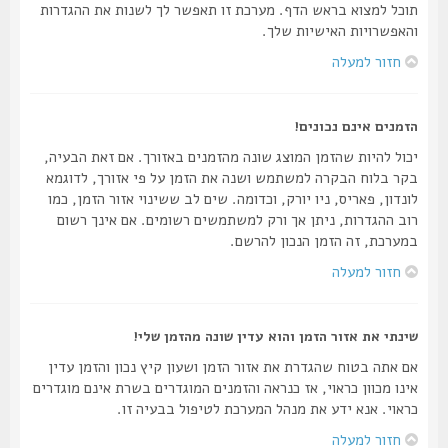
תוכל למצוא בראש הדף. מערכת זו תאפשר לך לשנות את ההגדרות
והאפשרויות האישיות שלך.
חזור למעלה
הזמנים אינם נכונים!
יכול להיות שהזמן המוצג שונה מהזמנים באזורך. אם זאת הבעיה,
בקר בלוח הבקרה למשתמש ושנה את הזמן על פי אזורך, לדוגמא
לונדון, פאריס, ניו יורק, וכדומה. שים לב ששינוי אזור הזמן, כמו
רוב ההגדרות, ניתן אך ורק למשתמשים רשומים. אם אינך רשום
במערכת, זה הזמן הנכון להרשם.
חזור למעלה
שינתי את אזור הזמן והוא עדין שונה מהזמן שלי!
אם אתה בטוח שהגדרת את אזור הזמן ושעון קיץ נכון והזמן עדין
אינו מכוון כראוי, אז כנראה והזמנים המוגדרים בשרת אינם מוגדרים
כראוי. אנא ידע את מנהל המערכת לטיפול בבעיה זו.
חזור למעלה