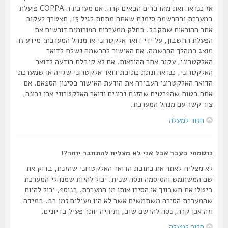
אז כנראה ואת מהדברים הבאים קרה. אם מערכת ה COPPA פועלת
במערכת ובהרשמה סימנת שאתה מתחת לגיל 13, תצטרך לעקוב
אחר ההוראות שתקבל. בחלק ממערכות הפורומים דורשים את
הפעלת החשבון, על ידי דואר אלקטרוני או מנהל המערכת; מידע זה
מוצג במהלך ההרשמה. אם האישור להרשמה נשלח לדואר
האלקטרוני, עקוב אחר ההוראות. אם לא קיבלת הודעה לדואר
האלקטרוני, כנראה ונתת כתובת דואר אלקטרוני שגויה או שמערכת
הדואר האלקטרוני העבירה את הודעת האישור בסינון הספאם. אם
אתה בטוח שהפרטים שהזנת נכונים ודואר האלקטרוני אכן נכונה,
צור קשר עם מנהל המערכת.
חזור למעלה
נרשמתי בעבר אבל אני לא מצליח להתחבר יותר?!
לא מצליח לאתר את כתובת הדואר האלקטרוני שהזנת, בדוק את
שם המשתמש והסיסמה ונסה שנית. יכול להיות שמנהלי המערכת
ביטלו את חשבונך או הסירו אותו מן המערכת. בנוסף, יכול להיות
שהמערכת הסירה משתמשים אשר לא היו פעילים זמן רב. במידה
וזה אכן קרה, נסה להרשם שוב, ותיהיה יותר פעיל בדיונים.
חזור למעלה