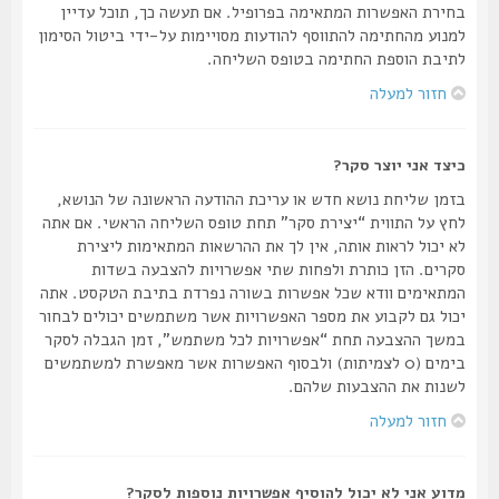
בחירת האפשרות המתאימה בפרופיל. אם תעשה כך, תוכל עדיין
למנוע מהחתימה להתווסף להודעות מסויימות על-ידי ביטול הסימון
לתיבת הוספת החתימה בטופס השליחה.
חזור למעלה
כיצד אני יוצר סקר?
בזמן שליחת נושא חדש או עריכת ההודעה הראשונה של הנושא,
לחץ על התווית “יצירת סקר” תחת טופס השליחה הראשי. אם אתה
לא יכול לראות אותה, אין לך את ההרשאות המתאימות ליצירת
סקרים. הזן כותרת ולפחות שתי אפשרויות להצבעה בשדות
המתאימים וודא שכל אפשרות בשורה נפרדת בתיבת הטקסט. אתה
יכול גם לקבוע את מספר האפשרויות אשר משתמשים יכולים לבחור
במשך ההצבעה תחת “אפשרויות לכל משתמש”, זמן הגבלה לסקר
בימים (0 לצמיתות) ולבסוף האפשרות אשר מאפשרת למשתמשים
לשנות את ההצבעות שלהם.
חזור למעלה
מדוע אני לא יכול להוסיף אפשרויות נוספות לסקר?