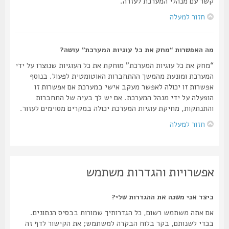
קשר עם מנהלי המערכת לעזרה.
חזור למעלה
מה האפשרות “מחק את כל עוגיות המערכת” עושה?
“מחק את כל עוגיות המערכת” מוחקת את כל העוגיות שנוצרו על ידי
המערכת ומונעת מהמשך ההתחברות האוטומטית לפעול. בנוסף
אפשרות זו יכולה לאפשר מעקב אישי במערכת אם אפשרות זו
הופעלה על ידי מנהל המערכת. אם יש לך בעיה של התחברות
והתנתקות, מחיקת עוגיות המערכת יכולה במקרים מסוימים לעזור.
חזור למעלה
אפשרויות והגדרות משתמש
כיצד אני משנה את ההגדרות שלי?
אם אתה משתמש רשום, כל הגדרותיך שמורות בבסיס הנתונים.
בכדי לשנותם, בקר בלוח הבקרה למשתמש; את הקישור לדף זה