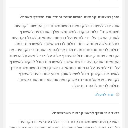
היכן נמצאות קבוצות המשתמשים וכיצד אני מצטרף לאחת?
אתה יכול לצפות בכל קבוצות המשתמשים דרך הקישור “קבוצות
משתמשים” בלוח הבקרה למשתמש שלך. אם תרצה להצטרף
לאחת, המשך על-ידי לחיצה על הכפתור המתאים. לא כל הקבוצות
בעלות גישה פתוחה. כמה יכולות לדרוש אישור להצטרפות, כמה
יכולות להיות סגורות וכמה יכולות אף להסתיר את חברי הקבוצה. אם
הקבוצה פתוחה, אתה יכול להצטרף אליה על-ידי לחיצה על הכפתור
המתאים. אם קבוצה דורשת אישור להצטרפות תוכל לבקש להצטרף
על-ידי לחיצה על הכפתור המתאים. ראש קבוצת המשתמשים צריך
לאשר את בקשתך ויכול לשאול אותך מדוע אתה רוצה להצטרף
לקבוצה. אנא אל תטריד ראש קבוצה אם הוא דחה את בקשתך.
יכולות להיות לו הסיבות שלו.
חזור למעלה
כיצד אני הופך לראש קבוצת משתמשים?
ראש קבוצת משתמשים נקבע בדרך כלל בעת יצירת הקבוצה
על-ידי המנהל הראשי של המערכת. אם אתה מעונין ביצירת קבוצת