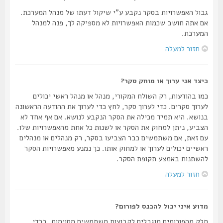
גבול האפשרויות בסקר נקבע ע"י שיקול דעתו של מנהל המערכת.
אם אתה חושב שכמות האפשרויות לא מספיקה לך, פנה למנהל
המערכת.
חזור למעלה
כיצד אני ערוך או מוחק סקר?
כמו בהודעות, רק השולח המקורי, מנהל או מנהל ראשי יכולים
לערוך סקרים. כדי לערוך סקר, לחץ כדי לערוך את ההודעה הראשונה
בנושא. היא תמיד מכילה את הסקר הנקבע לנושא. אם אף אחד לא
הצביע, ניתן למחוק את הסקר או לשנות כל אחת מהאפשרויות שלו.
עם זאת, אם משתמשים כבר הצביעו בסקר, רק מנהלים או מנהלים
ראשיים יכולים לערוך או למחוק אותו. כך נמנע מאפשרויות הסקר
להשתנות באמצע תקופת הסקר.
חזור למעלה
מדוע איני יכול להכנס לפורום?
חלק מהפורומים מוגבלים לקבוצות משתמשים מסוימות. בכדי