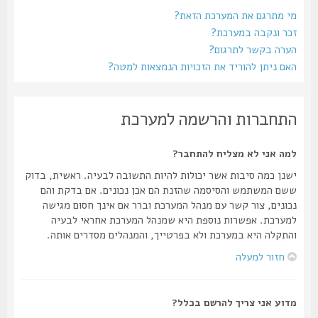
מי מתרגם את המערכת הזאת?
זכר ונקבה במערכת?
הערה בקשר לתרגום?
האם ניתן להוריד את הזכויות הנמצאות למטה?
התחברות והרשמה למערכת
למה אני לא מצליח להתחבר?
ישנן כמה סיבות אשר יכולות להיות התשובה לבעיה. ראשית, בדוק
ששם המשתמש והסיסמה שהזנת הם אכן נכונים. אם בדקת והם
נכונים, צור קשר עם מנהל המערכת וברר אם אינך חסום מגישה
למערכת. אפשרות נוספת היא שמנהל המערכת אחראי לבעיה
והתקלה היא במערכת ולא בפרטייך, והמנהלים מסדרים אותה.
חזור למעלה
מדוע אני צריך להרשם בכלל?