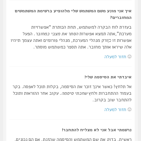
איך אני מונע משם המשתמש שלי מלהופיע ברשימת המשתמשים
המחוברים?
בעזרת לוח הבקרה למשתמש, תחת הכותרת “אפשרויות
מערכת”,אתה תמצא אפשרות
הסתר את מצבי כמחובר
. הפעל
אפשרות זו
ורק מנהלי המערכת, מנהלי פורומים ואתה עצמך תיהיו
כן
אלה שיראו אותך מחובר. אתה תספר כמשתמש מוסתר.
חזור למעלה
איבדתי את הסיסמה שלי!
אל תלחץ! כאשר אינך זוכר את הסיסמה, בקלות תוכל לאפסה. בקר
בעמוד ההתחברות ולחץ
שחכתי סיסמה
. עקוב אחר ההוראות ותוכל
להתחבר שוב בקרוב.
חזור למעלה
נרשמתי אבל אני לא מצליח להתחבר!
ראשית, בדוק את שם המשתמש והסיסמה שהזנת. אם הם נכונים,