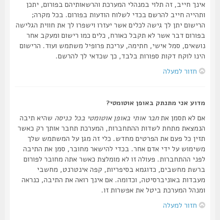
אינך חייב, זה תלוי במנהלי המערכת והרשאותיהם בפורום, יתכן
ותהייה חייב להרשם בכדי לשלוח הודעות בפורום. בכל מקרה;
הרישום יתן לך גישה לכלים אשר יעזרו וישפרו לך את חווית הגלישה
בפורום דבר אשר לא תקבל כאורח, כלים כמו רישום ומעקב אחר
נושאים, סמל אישי, חתימה, עריכת פרופיל משתמש ועוד. הרישום
הינו לוקח דקות ספורות בלבד, כך שכדאי לך להרשם.
חזור למעלה
מדוע אני מתנתק באופן אוטומטי?
אם לא תסמן את
חבר אותי באופן אוטומטי בכל כניסה
שהיא תיבה
הנמצאת מתחת לשדות ההתחברות, המערכת תחבר אותך רק כאשר
תזין כל פעם את הפרטים מחדש. כלי זה מגן על המשתמש שלך
משימוש על ידי אדם אחר. בכדי להישאר מחובר, סמן את התיבה
לפני ההתחברות. פעולה זו לא מומלצת כאשר אתה מחובר לפורום
ברשת מחשבים, כדוגמא בסיפריות, קפה אינטרנט, מחשבי
מעבדות באוניברסיטה, וכדומה. אם אינך רואה את התיבה, כנראה
ומנהל המערכת ביטל את אפשרות זו.
חזור למעלה