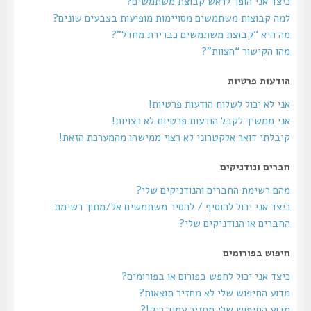
כיצד אני הופך לראש קבוצת משתמשים?
למה קבוצות משתמשים מסויימות מופיעות בצבעים שונים?
מה היא “קבוצת משתמשים כברירת מחדל”?
מהו הקישור “הצוות”?
הודעות פרטיות
אני לא יכול לשלוח הודעות פרטיות!
אני ממשיך לקבל הודעות פרטיות לא רצויות!
קיבלתי דואר אלקטרוני לא רצוי ממישהו מהמערכת הזאת!
חברים ונודניקים
מהם רשימת החברים והנודניקים שלי?
כיצד אני יכול להוסיף / להסיר משתמשים אל/מתוך רשימת
החברים או הנודניקים שלי?
חיפוש בפורומים
כיצד אני יכול לחפש בפורום או בפורומים?
מדוע החיפוש שלי לא מחזיר תוצאות?
מדוע החיפוש שלי מחזיר עמוד ריק!?