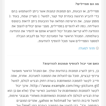
מה הם סמיילים?
סמיילים, או הבעות, הם תמונות קטנות אשר ניתן להשתמש בהם
כדי להביע הרגשה בעזרת קוד קצר, למשל :) מציין שמח, בעוד :(
מסמן עצוב. את הרשימה המלאה של ההבעות ניתן לראות בטופס
השליחה. נסה לא להגזים בסמיילים, מפני שהם יכולים להפוך את
ההודעה ללא קריאה ומנהל יכול להוציא אותם או להסיר את ההודעה
בשלמותה. המנהל הראשי של המערכת יכול גם לקבוע הגבלה
למספר הסמיילים אשר תוכל להוסיף להודעות.
חזור למעלה
האם אני יכול להוסיף תמונות להודעות?
כן, ניתן להציג תמונות בהודעות שלך. אם המנהל הראשי מאפשר
צירוף קבצים, תוכל גם להעלות את התמונה למערכת. אחרת, אתה
חייב לקשר לתמונה המאוחסנת בשרת רחוק הנגיש לכולם, למשל
http://www.example.com/my-picture.gif. אינך יכול
לקשר לתמונות המאוחסנות על המחשב האישי שלך (אלא אם כן הוא
שרת הנגיש לכולם) ולא תמונות המאוחסנות מאחורי מנגנוני אימות,
למשל תיבות הדואר של hotmail או yahoo, אתרים המוגנים
בסיסמה, וכד'. כדי להציג את התמונה בעזרת התג [img] של