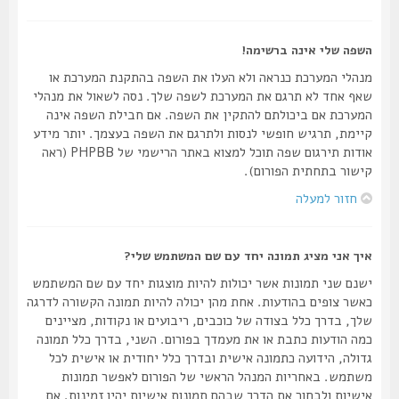
השפה שלי אינה ברשימה!
מנהלי המערכת כנראה ולא העלו את השפה בהתקנת המערכת או
שאף אחד לא תרגם את המערכת לשפה שלך. נסה לשאול את מנהלי
המערכת אם ביכולתם להתקין את השפה. אם חבילת השפה אינה
קיימת, תרגיש חופשי לנסות ולתרגם את השפה בעצמך. יותר מידע
אודות תירגום שפה תוכל למצוא באתר הרישמי של PHPBB (ראה
קישור בתחתית הפורום).
חזור למעלה
איך אני מציג תמונה יחד עם שם המשתמש שלי?
ישנם שני תמונות אשר יכולות להיות מוצגות יחד עם שם המשתמש
כאשר צופים בהודעות. אחת מהן יכולה להיות תמונה הקשורה לדרגה
שלך, בדרך כלל בצודה של כוכבים, ריבועים או נקודות, מציינים
כמה הודעות כתבת או את מעמדך בפורום. השני, בדרך כלל תמונה
גדולה, הידועה כתמונה אישית ובדרך כלל יחודית או אישית לכל
משתמש. באחריות המנהל הראשי של הפורום לאפשר תמונות
אישיות ולבחור את הדרך שבהם תמונות אישיות יהיו זמינות. אם