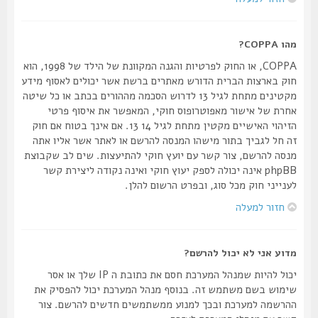
מהו COPPA?
COPPA, או החוק לפרטיות והגנה המקוונת של הילד של 1998, הוא
חוק בארצות הברית הדורש מאתרים ברשת אשר יכולים לאסוף מידע
מקטינים מתחת לגיל 13 לדרוש הסכמה מההורים בכתב או כל שיטה
אחרת של אישור מאפוטרופוס חוקי, המאפשר את איסוף פרטי
הזיהוי האישיים מקטין מתחת לגיל 14 13. אם אינך בטוח אם חוק
זה חל לגביך בתור מישהו המנסה להרשם או לאתר אשר אליו אתה
מנסה להרשם, צור קשר עם יועץ חוקי להתיעצות. שים לב שקבוצת
phpBB אינה יכולה לספק יעוץ חוקי ואינה נקודה ליצירת קשר
לענייני חוק מכל סוג, ובפרט הרשום להלן.
חזור למעלה
מדוע אני לא יכול להרשם?
יכול להיות שמנהל המערכת חסם את כתובת ה IP שלך או אסר
שימוש בשם משתמש זה. בנוסף מנהל המערכת יכול להפסיק את
ההרשמה למערכת ובכך למנוע ממשתמשים חדשים להרשם. צור