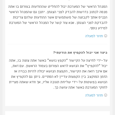
המנהל הראשי של המערכת יכול להחליט שההודעות בפורום בו אתה
מנסה לכתוב נדרשות להבדק לפני הצגתן. יתכן גם שהמנהל הראשי
הכניס אותך לקבוצה של משתמשים אשר ההודעות שלהם צריכות
להבדקת לפני הצגתן. אנא צור קשר על המנהל הראשי של המערכת
למידע נוסף.
חזור למעלה
כיצד אני יכול להקפיץ את הודעתי?
על-ידי לחיצה על הקישור “הקפץ נושא” כאשר אתה צופה בו, אתה
יכול “להקפיץ” את הנושא לראש הפורום בעמוד הראשון. עם זאת,
אם אינך רואה את הקישור, הקפצת הנושא יכולה להיות כבויה או
הזמן המוקצב בין הקפצות עדיין לא הסתיים. ניתן גם להקפיץ את
הנושא בפשטות על-ידי שליחת תגובה אליו, אך וודא שאתה מציית
לחוקי המערכת כאשר אתה עושה כך.
חזור למעלה