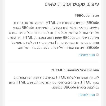
עיצוב טקסט וסוגי נושאים
מה זה BBCode?
BBCode הוא צורה מיוחדת של HTML, המציע שליטה נהדרת
בעיצוב בחלקים מסויימים בהודעה. השימוש ב BBCode נקבע
על-ידי המנהל הראשי, אבל ניתן גם לכבות אותו בכל הודעה בפרט
מטופס השליחה. BBCode עצמו דומה במבנה ל HTML, אך התגים
תחמים בסוגריים המרובעים [ ו ] במקום ב < ו >. למידע נוסף על
BBCode ראה את המדריך אליו ניתן לגשת מעמוד השליחה.
חזור למעלה
האם אני יכול להשתמש ב HTML?
לא. אין אפשרות לשלוח HTML במערכת זו והוא יוצג בהודעות
בתור HTML. רוב עיצובי הטקסט אשר ניתן לבצע ב HTML ניתן
גם לבצע בעזרת BBCode במקום.
חזור למעלה