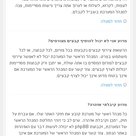
לצפות, לקרוא, לשלוח או לערוך אתה צריך גישות מסויימות, פנה
למנהל המערכת בשביל לקבלם.
חזור למעלה
מדוע אני לא יכול להוסיף קבצים מצורפים?
הרשאות צירוף קבצים נקבעות בכל פורום, לכל קבוצה, או לכל
משתמש בפרט. המנהל הראשי של המערכת יכול לא לאפשר צירוף
קבצים לפורום המסוים בו אתה שולח, או יתכן ורק קבוצות מסויימות
יכולות לצרף קבצים. צור קשר עם המנהל הראשי של המערכת אם
אינך בטוח מדוע אינך יכול לצרף קבצים.
חזור למעלה
מדוע קיבלתי אזהרה?
כל מנהל ראשי של מערכת קובע את חוקי האתר שלו. אם עברת על
חוק, יתכן וקיבלת אזהרה. שים לב כי זוהי החלטת המנהל הראשי
של המערכת, וקבוצת phpBB לא יכולה לעשות דבר עם האזהרות
באתר הנתון. צור קשר עם המנהל הראשי של המערכת אם אינך