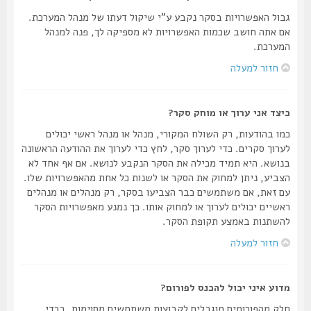
גבול האפשרויות בסקר נקבע ע"י שיקול דעתו של מנהל המערכת.
אם אתה חושב שכמות האפשרויות לא מספיקה לך, פנה למנהל
המערכת.
חזור למעלה
כיצד אני ערוך או מוחק סקר?
כמו בהודעות, רק השולח המקורי, מנהל או מנהל ראשי יכולים
לערוך סקרים. כדי לערוך סקר, לחץ כדי לערוך את ההודעה הראשונה
בנושא. היא תמיד מכילה את הסקר הנקבע לנושא. אם אף אחד לא
הצביע, ניתן למחוק את הסקר או לשנות כל אחת מהאפשרויות שלו.
עם זאת, אם משתמשים כבר הצביעו בסקר, רק מנהלים או מנהלים
ראשיים יכולים לערוך או למחוק אותו. כך נמנע מאפשרויות הסקר
להשתנות באמצע תקופת הסקר.
חזור למעלה
מדוע איני יכול להכנס לפורום?
חלק מהפורומים מוגבלים לקבוצות משתמשים מסוימות. בכדי