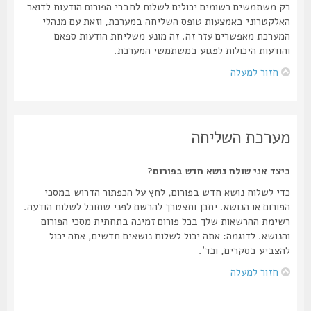
רק משתמשים רשומים יכולים לשלוח לחברי הפורום הודעות לדואר
האלקטרוני באמצעות טופס השליחה במערכת, וזאת עם מנהלי
המערכת מאפשרים עזר זה. זה מונע משליחת הודעות ספאם
והודעות היכולות לפגוע במשתמשי המערכת.
חזור למעלה
מערכת השליחה
כיצד אני שולח נושא חדש בפורום?
כדי לשלוח נושא חדש בפורום, לחץ על הכפתור הדרוש במסכי
הפורום או הנושא. יתכן ותצטרך להרשם לפני שתוכל לשלוח הודעה.
רשימת ההרשאות שלך בכל פורום זמינה בתחתית מסכי הפורום
והנושא. לדוגמה: אתה יכול לשלוח נושאים חדשים, אתה יכול
להצביע בסקרים, וכד'.
חזור למעלה