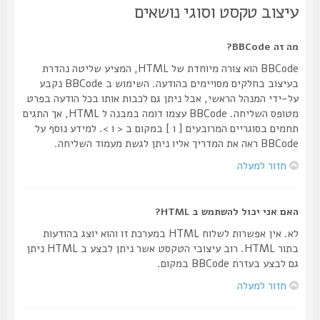
עיצוב טקסט וסוגי נושאים
מה זה BBCode?
BBCode הוא צורה מיוחדת של HTML, המציע שליטה נהדרת
בעיצוב בחלקים מסויימים בהודעה. השימוש ב BBCode נקבע
על-ידי המנהל הראשי, אבל ניתן גם לכבות אותו בכל הודעה בפרט
מטופס השליחה. BBCode עצמו דומה במבנה ל HTML, אך התגים
תחמים בסוגריים המרובעים [ ו ] במקום ב < ו >. למידע נוסף על
BBCode ראה את המדריך אליו ניתן לגשת מעמוד השליחה.
חזור למעלה
האם אני יכול להשתמש ב HTML?
לא. אין אפשרות לשלוח HTML במערכת זו והוא יוצג בהודעות
בתור HTML. רוב עיצובי הטקסט אשר ניתן לבצע ב HTML ניתן
גם לבצע בעזרת BBCode במקום.
חזור למעלה