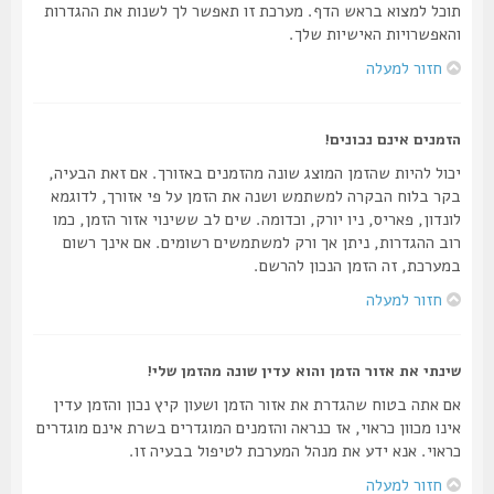
תוכל למצוא בראש הדף. מערכת זו תאפשר לך לשנות את ההגדרות
והאפשרויות האישיות שלך.
חזור למעלה
הזמנים אינם נכונים!
יכול להיות שהזמן המוצג שונה מהזמנים באזורך. אם זאת הבעיה,
בקר בלוח הבקרה למשתמש ושנה את הזמן על פי אזורך, לדוגמא
לונדון, פאריס, ניו יורק, וכדומה. שים לב ששינוי אזור הזמן, כמו
רוב ההגדרות, ניתן אך ורק למשתמשים רשומים. אם אינך רשום
במערכת, זה הזמן הנכון להרשם.
חזור למעלה
שינתי את אזור הזמן והוא עדין שונה מהזמן שלי!
אם אתה בטוח שהגדרת את אזור הזמן ושעון קיץ נכון והזמן עדין
אינו מכוון כראוי, אז כנראה והזמנים המוגדרים בשרת אינם מוגדרים
כראוי. אנא ידע את מנהל המערכת לטיפול בבעיה זו.
חזור למעלה