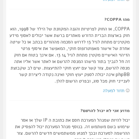
מהו COPPA?
COPPA, או החוק לפרטיות והגנה המקוונת של הילד של 1998, הוא
חוק בארצות הברית הדורש מאתרים ברשת אשר יכולים לאסוף מידע
מקטינים מתחת לגיל 13 לדרוש הסכמה מההורים בכתב או כל שיטה
אחרת של אישור מאפוטרופוס חוקי, המאפשר את איסוף פרטי
הזיהוי האישיים מקטין מתחת לגיל 14 13. אם אינך בטוח אם חוק
זה חל לגביך בתור מישהו המנסה להרשם או לאתר אשר אליו אתה
מנסה להרשם, צור קשר עם יועץ חוקי להתיעצות. שים לב שקבוצת
phpBB אינה יכולה לספק יעוץ חוקי ואינה נקודה ליצירת קשר
לענייני חוק מכל סוג, ובפרט הרשום להלן.
חזור למעלה
מדוע אני לא יכול להרשם?
יכול להיות שמנהל המערכת חסם את כתובת ה IP שלך או אסר
שימוש בשם משתמש זה. בנוסף מנהל המערכת יכול להפסיק את
ההרשמה למערכת ובכך למנוע ממשתמשים חדשים להרשם. צור