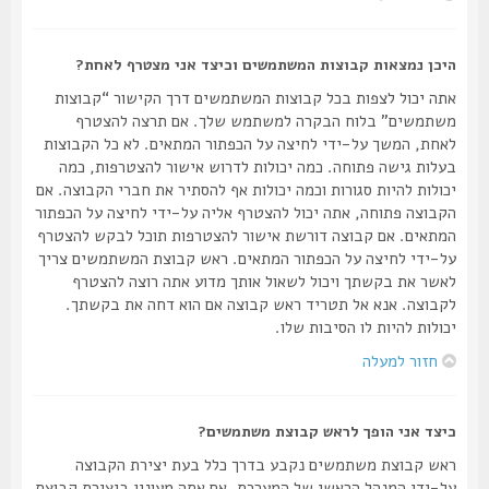
היכן נמצאות קבוצות המשתמשים וכיצד אני מצטרף לאחת?
אתה יכול לצפות בכל קבוצות המשתמשים דרך הקישור “קבוצות
משתמשים” בלוח הבקרה למשתמש שלך. אם תרצה להצטרף
לאחת, המשך על-ידי לחיצה על הכפתור המתאים. לא כל הקבוצות
בעלות גישה פתוחה. כמה יכולות לדרוש אישור להצטרפות, כמה
יכולות להיות סגורות וכמה יכולות אף להסתיר את חברי הקבוצה. אם
הקבוצה פתוחה, אתה יכול להצטרף אליה על-ידי לחיצה על הכפתור
המתאים. אם קבוצה דורשת אישור להצטרפות תוכל לבקש להצטרף
על-ידי לחיצה על הכפתור המתאים. ראש קבוצת המשתמשים צריך
לאשר את בקשתך ויכול לשאול אותך מדוע אתה רוצה להצטרף
לקבוצה. אנא אל תטריד ראש קבוצה אם הוא דחה את בקשתך.
יכולות להיות לו הסיבות שלו.
חזור למעלה
כיצד אני הופך לראש קבוצת משתמשים?
ראש קבוצת משתמשים נקבע בדרך כלל בעת יצירת הקבוצה
על-ידי המנהל הראשי של המערכת. אם אתה מעונין ביצירת קבוצת