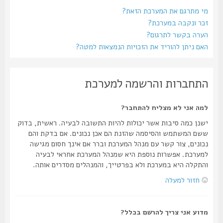
מי מתרגם את המערכת הזאת?
זכר ונקבה במערכת?
הערה בקשר לתרגום?
האם ניתן להוריד את הזכויות הנמצאות למטה?
התחברות והרשמה למערכת
למה אני לא מצליח להתחבר?
ישנן כמה סיבות אשר יכולות להיות התשובה לבעיה. ראשית, בדוק
ששם המשתמש והסיסמה שהזנת הם אכן נכונים. אם בדקת והם
נכונים, צור קשר עם מנהל המערכת וברר אם אינך חסום מגישה
למערכת. אפשרות נוספת היא שמנהל המערכת אחראי לבעיה
והתקלה היא במערכת ולא בפרטייך, והמנהלים מסדרים אותה.
חזור למעלה
מדוע אני צריך להרשם בכלל?