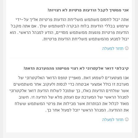
אני ממשיך לקבל הודעות פרטיות לא רצויות!
אתה יכול לחסום משתמש משליחת הודעות פרטיות אליך על-ידי
שימוש בכללי הודעות בלוח הבקרה למשתמש שלך. אם אתה מקבל
הודעות פרטיות פוגעות ממשתמש מסויים, הודע למנהל הראשי. הוא
יכול למנוע מהמשתמש משליחת הודעות פרטיות.
חזור למעלה
קיבלתי דואר אלקטרוני לא רצוי ממישהו מהמערכת הזאת!
אנו מצטערים לשמוע זאת. מאפיין טופס הדואר האלקטרוני של
מערכת זו כולל אמצעי אבטחה כדי לנסות ולעקוב אחר משתמשים
אשר שולחים הודעות כאלו, כך שתוכל לשלוח הודעת דואר אלקטרוני
למנהל הראשי של המערכת עם העתק מלא של הודעה זו. חשוב
מאוד לכלול את הכותרות אשר מכילות את פרטי המשתמש ששלח
את ההודעה. המנהל הראשי יוכל לפעול אחר כך.
חזור למעלה