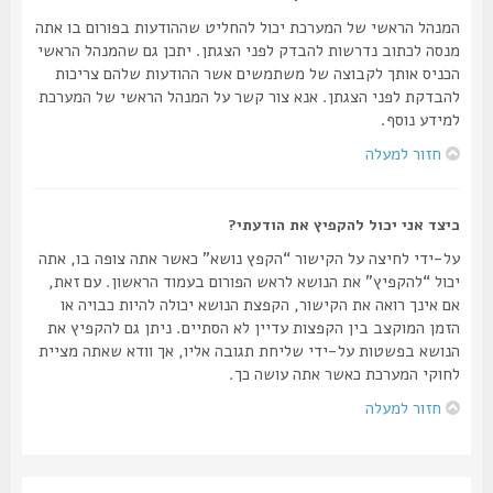
המנהל הראשי של המערכת יכול להחליט שההודעות בפורום בו אתה
מנסה לכתוב נדרשות להבדק לפני הצגתן. יתכן גם שהמנהל הראשי
הכניס אותך לקבוצה של משתמשים אשר ההודעות שלהם צריכות
להבדקת לפני הצגתן. אנא צור קשר על המנהל הראשי של המערכת
למידע נוסף.
חזור למעלה
כיצד אני יכול להקפיץ את הודעתי?
על-ידי לחיצה על הקישור “הקפץ נושא” כאשר אתה צופה בו, אתה
יכול “להקפיץ” את הנושא לראש הפורום בעמוד הראשון. עם זאת,
אם אינך רואה את הקישור, הקפצת הנושא יכולה להיות כבויה או
הזמן המוקצב בין הקפצות עדיין לא הסתיים. ניתן גם להקפיץ את
הנושא בפשטות על-ידי שליחת תגובה אליו, אך וודא שאתה מציית
לחוקי המערכת כאשר אתה עושה כך.
חזור למעלה