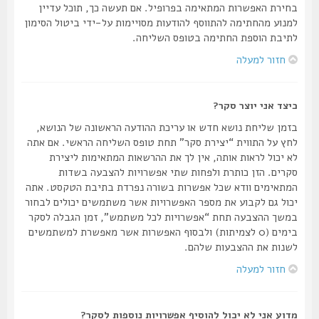
בחירת האפשרות המתאימה בפרופיל. אם תעשה כך, תוכל עדיין
למנוע מהחתימה להתווסף להודעות מסויימות על-ידי ביטול הסימון
לתיבת הוספת החתימה בטופס השליחה.
חזור למעלה
כיצד אני יוצר סקר?
בזמן שליחת נושא חדש או עריכת ההודעה הראשונה של הנושא,
לחץ על התווית “יצירת סקר” תחת טופס השליחה הראשי. אם אתה
לא יכול לראות אותה, אין לך את ההרשאות המתאימות ליצירת
סקרים. הזן כותרת ולפחות שתי אפשרויות להצבעה בשדות
המתאימים וודא שכל אפשרות בשורה נפרדת בתיבת הטקסט. אתה
יכול גם לקבוע את מספר האפשרויות אשר משתמשים יכולים לבחור
במשך ההצבעה תחת “אפשרויות לכל משתמש”, זמן הגבלה לסקר
בימים (0 לצמיתות) ולבסוף האפשרות אשר מאפשרת למשתמשים
לשנות את ההצבעות שלהם.
חזור למעלה
מדוע אני לא יכול להוסיף אפשרויות נוספות לסקר?