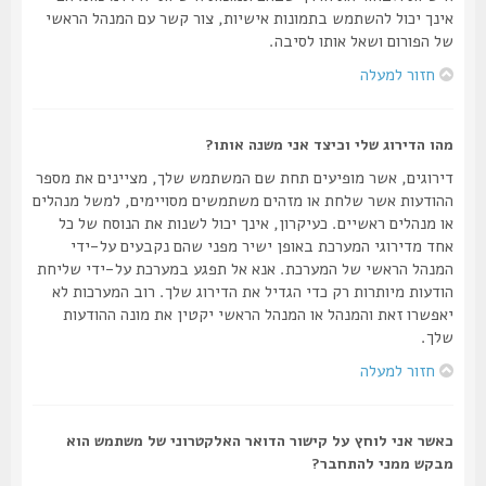
אינך יכול להשתמש בתמונות אישיות, צור קשר עם המנהל הראשי
של הפורום ושאל אותו לסיבה.
חזור למעלה
מהו הדירוג שלי וכיצד אני משנה אותו?
דירוגים, אשר מופיעים תחת שם המשתמש שלך, מציינים את מספר
ההודעות אשר שלחת או מזהים משתמשים מסויימים, למשל מנהלים
או מנהלים ראשיים. כעיקרון, אינך יכול לשנות את הנוסח של כל
אחד מדירוגי המערכת באופן ישיר מפני שהם נקבעים על-ידי
המנהל הראשי של המערכת. אנא אל תפגע במערכת על-ידי שליחת
הודעות מיותרות רק כדי הגדיל את הדירוג שלך. רוב המערכות לא
יאפשרו זאת והמנהל או המנהל הראשי יקטין את מונה ההודעות
שלך.
חזור למעלה
כאשר אני לוחץ על קישור הדואר האלקטרוני של משתמש הוא
מבקש ממני להתחבר?