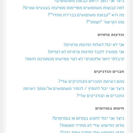
כיצד אני הופך לראש קבוצת משתמשים?
למה קבוצות משתמשים מסויימות מופיעות בצבעים שונים?
מה היא “קבוצת משתמשים כברירת מחדל”?
מהו הקישור “הצוות”?
הודעות פרטיות
אני לא יכול לשלוח הודעות פרטיות!
אני ממשיך לקבל הודעות פרטיות לא רצויות!
קיבלתי דואר אלקטרוני לא רצוי ממישהו מהמערכת הזאת!
חברים ונודניקים
מהם רשימת החברים והנודניקים שלי?
כיצד אני יכול להוסיף / להסיר משתמשים אל/מתוך רשימת
החברים או הנודניקים שלי?
חיפוש בפורומים
כיצד אני יכול לחפש בפורום או בפורומים?
מדוע החיפוש שלי לא מחזיר תוצאות?
מדוע החיפוש שלי מחזיר עמוד ריק!?