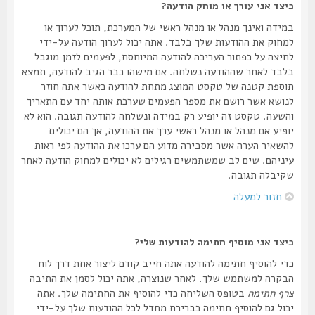
כיצד אני עורך או מוחק הודעה?
במידה ואינך מנהל או מנהל ראשי של המערכת, תוכל לערוך או
למחוק את ההודעות שלך בלבד. אתה יכול לערוך הודעה על-ידי
לחיצה על כפתור העריכה להודעה המיוחסת, לפעמים לזמן מוגבל
בלבד לאחר שההודעה נשלחה. אם מישהו כבר הגיב להודעה, תמצא
תוספת קטנה של טקסט המוצג מתחת להודעה כאשר אתה חוזר
לנושא אשר רושם את מספר הפעמים שערכת אותה יחד עם התאריך
והשעה. טקסט זה יופיע רק במידה ונשלחה להודעה תגובה. הוא לא
יופיע אם מנהל או מנהל ראשי ערך את ההודעה, אך הם יכולים
להשאיר הערה אשר מסבירה מדוע הם ערכו את ההודעה לפי ראות
עיניהם. שים לב שמשתמשים רגילים לא יכולים למחוק הודעה לאחר
שקיבלה תגובה.
חזור למעלה
כיצד אני מוסיף חתימה להודעות שלי?
כדי להוסיף חתימה להודעה אתה חייב קודם ליצור אחת דרך לוח
הבקרה למשתמש שלך. לאחר שנוצרה, אתה יכול לסמן את התיבה
צרף חתימה
בטופס השליחה כדי להוסיף את החתימה שלך. אתה
יכול גם להוסיף חתימה כברירת מחדל לכל ההודעות שלך על-ידי