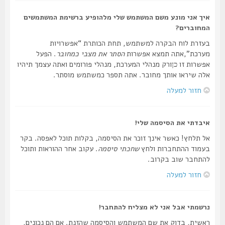
איך אני מונע משם המשתמש שלי מלהופיע ברשימת המשתמשים
המחוברים?
בעזרת לוח הבקרה למשתמש, תחת הכותרת “אפשרויות
מערכת”,אתה תמצא אפשרות
הסתר את מצבי כמחובר
. הפעל
אפשרות זו
ורק מנהלי המערכת, מנהלי פורומים ואתה עצמך תיהיו
כן
אלה שיראו אותך מחובר. אתה תספר כמשתמש מוסתר.
חזור למעלה
איבדתי את הסיסמה שלי!
אל תלחץ! כאשר אינך זוכר את הסיסמה, בקלות תוכל לאפסה. בקר
בעמוד ההתחברות ולחץ
שחכתי סיסמה
. עקוב אחר ההוראות ותוכל
להתחבר שוב בקרוב.
חזור למעלה
נרשמתי אבל אני לא מצליח להתחבר!
ראשית, בדוק את שם המשתמש והסיסמה שהזנת. אם הם נכונים,