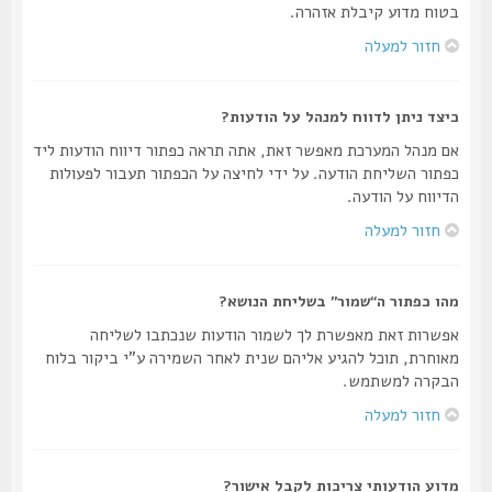
בטוח מדוע קיבלת אזהרה.
חזור למעלה
כיצד ניתן לדווח למנהל על הודעות?
אם מנהל המערכת מאפשר זאת, אתה תראה כפתור דיווח הודעות ליד
כפתור השליחת הודעה. על ידי לחיצה על הכפתור תעבור לפעולות
הדיווח על הודעה.
חזור למעלה
מהו כפתור ה“שמור” בשליחת הנושא?
אפשרות זאת מאפשרת לך לשמור הודעות שנכתבו לשליחה
מאוחרת, תוכל להגיע אליהם שנית לאחר השמירה ע"י ביקור בלוח
הבקרה למשתמש.
חזור למעלה
מדוע הודעותי צריכות לקבל אישור?