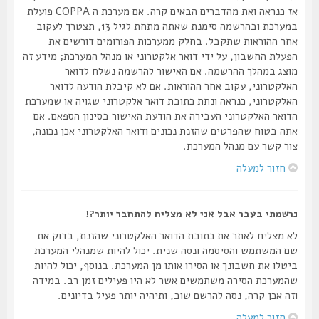
אז כנראה ואת מהדברים הבאים קרה. אם מערכת ה COPPA פועלת
במערכת ובהרשמה סימנת שאתה מתחת לגיל 13, תצטרך לעקוב
אחר ההוראות שתקבל. בחלק ממערכות הפורומים דורשים את
הפעלת החשבון, על ידי דואר אלקטרוני או מנהל המערכת; מידע זה
מוצג במהלך ההרשמה. אם האישור להרשמה נשלח לדואר
האלקטרוני, עקוב אחר ההוראות. אם לא קיבלת הודעה לדואר
האלקטרוני, כנראה ונתת כתובת דואר אלקטרוני שגויה או שמערכת
הדואר האלקטרוני העבירה את הודעת האישור בסינון הספאם. אם
אתה בטוח שהפרטים שהזנת נכונים ודואר האלקטרוני אכן נכונה,
צור קשר עם מנהל המערכת.
חזור למעלה
נרשמתי בעבר אבל אני לא מצליח להתחבר יותר?!
לא מצליח לאתר את כתובת הדואר האלקטרוני שהזנת, בדוק את
שם המשתמש והסיסמה ונסה שנית. יכול להיות שמנהלי המערכת
ביטלו את חשבונך או הסירו אותו מן המערכת. בנוסף, יכול להיות
שהמערכת הסירה משתמשים אשר לא היו פעילים זמן רב. במידה
וזה אכן קרה, נסה להרשם שוב, ותיהיה יותר פעיל בדיונים.
חזור למעלה