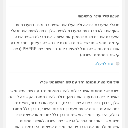
השפה שלי אינה ברשימה!
מנהלי המערכת כנראה ולא העלו את השפה בהתקנת המערכת או
שאף אחד לא תרגם את המערכת לשפה שלך. נסה לשאול את מנהלי
המערכת אם ביכולתם להתקין את השפה. אם חבילת השפה אינה
קיימת, תרגיש חופשי לנסות ולתרגם את השפה בעצמך. יותר מידע
אודות תירגום שפה תוכל למצוא באתר הרישמי של PHPBB (ראה
קישור בתחתית הפורום).
חזור למעלה
איך אני מציג תמונה יחד עם שם המשתמש שלי?
ישנם שני תמונות אשר יכולות להיות מוצגות יחד עם שם המשתמש
כאשר צופים בהודעות. אחת מהן יכולה להיות תמונה הקשורה לדרגה
שלך, בדרך כלל בצודה של כוכבים, ריבועים או נקודות, מציינים
כמה הודעות כתבת או את מעמדך בפורום. השני, בדרך כלל תמונה
גדולה, הידועה כתמונה אישית ובדרך כלל יחודית או אישית לכל
משתמש. באחריות המנהל הראשי של הפורום לאפשר תמונות
אישיות ולבחור את הדרך שבהם תמונות אישיות יהיו זמינות. אם