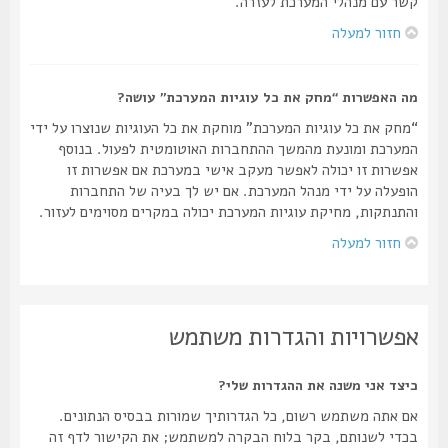
קשר עם מנהלי המערכת לעזרה.
חזור למעלה
מה האפשרות “מחק את כל עוגיות המערכת” עושה?
“מחק את כל עוגיות המערכת” מוחקת את כל העוגיות שנוצרו על ידי
המערכת ומונעת מהמשך ההתחברות האוטומטית לפעול. בנוסף
אפשרות זו יכולה לאפשר מעקב אישי במערכת אם אפשרות זו
הופעלה על ידי מנהל המערכת. אם יש לך בעיה של התחברות
והתנתקות, מחיקת עוגיות המערכת יכולה במקרים מסוימים לעזור.
חזור למעלה
אפשרויות והגדרות משתמש
כיצד אני משנה את ההגדרות שלי?
אם אתה משתמש רשום, כל הגדרותיך שמורות בבסיס הנתונים.
בכדי לשנותם, בקר בלוח הבקרה למשתמש; את הקישור לדף זה