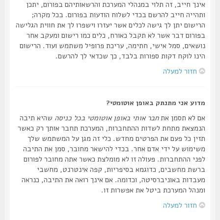
אינך חייב, זה תלוי במנהלי המערכת והרשאותיהם בפורום, יתכן
ותהייה חייב להרשם בכדי לשלוח הודעות בפורום. בכל מקרה;
הרישום יתן לך גישה לכלים אשר יעזרו וישפרו לך את חווית הגלישה
בפורום דבר אשר לא תקבל כאורח, כלים כמו רישום ומעקב אחר
נושאים, סמל אישי, חתימה, עריכת פרופיל משתמש ועוד. הרישום
הינו לוקח דקות ספורות בלבד, כך שכדאי לך להרשם.
חזור למעלה
מדוע אני מתנתק באופן אוטומטי?
אם לא תסמן את
חבר אותי באופן אוטומטי בכל כניסה
שהיא תיבה
הנמצאת מתחת לשדות ההתחברות, המערכת תחבר אותך רק כאשר
תזין כל פעם את הפרטים מחדש. כלי זה מגן על המשתמש שלך
משימוש על ידי אדם אחר. בכדי להישאר מחובר, סמן את התיבה
לפני ההתחברות. פעולה זו לא מומלצת כאשר אתה מחובר לפורום
ברשת מחשבים, כדוגמא בסיפריות, קפה אינטרנט, מחשבי
מעבדות באוניברסיטה, וכדומה. אם אינך רואה את התיבה, כנראה
ומנהל המערכת ביטל את אפשרות זו.
חזור למעלה