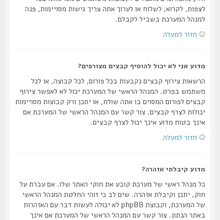
לצפות, לקרוא, לשלוח או לערוך אתה צריך גישות מסויימות, פנה
למנהל המערכת בשביל לקבלם.
חזור למעלה
מדוע אני לא יכול להוסיף קבצים מצורפים?
הרשאות צירוף קבצים נקבעות בכל פורום, לכל קבוצה, או לכל
משתמש בפרט. המנהל הראשי של המערכת יכול לא לאפשר צירוף
קבצים לפורום המסוים בו אתה שולח, או יתכן ורק קבוצות מסויימות
יכולות לצרף קבצים. צור קשר עם המנהל הראשי של המערכת אם
אינך בטוח מדוע אינך יכול לצרף קבצים.
חזור למעלה
מדוע קיבלתי אזהרה?
כל מנהל ראשי של מערכת קובע את חוקי האתר שלו. אם עברת על
חוק, יתכן וקיבלת אזהרה. שים לב כי זוהי החלטת המנהל הראשי
של המערכת, וקבוצת phpBB לא יכולה לעשות דבר עם האזהרות
באתר הנתון. צור קשר עם המנהל הראשי של המערכת אם אינך