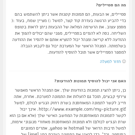
מה הם סמיילים?
סמיילים, או הבעות, הם תמונות קטנות אשר ניתן להשתמש בהם
כדי להביע הרגשה בעזרת קוד קצר, למשל :) מציין שמח, בעוד :(
מסמן עצוב. את הרשימה המלאה של ההבעות ניתן לראות בטופס
השליחה. נסה לא להגזים בסמיילים, מפני שהם יכולים להפוך את
ההודעה ללא קריאה ומנהל יכול להוציא אותם או להסיר את ההודעה
בשלמותה. המנהל הראשי של המערכת יכול גם לקבוע הגבלה
למספר הסמיילים אשר תוכל להוסיף להודעות.
חזור למעלה
האם אני יכול להוסיף תמונות להודעות?
כן, ניתן להציג תמונות בהודעות שלך. אם המנהל הראשי מאפשר
צירוף קבצים, תוכל גם להעלות את התמונה למערכת. אחרת, אתה
חייב לקשר לתמונה המאוחסנת בשרת רחוק הנגיש לכולם, למשל
http://www.example.com/my-picture.gif. אינך יכול
לקשר לתמונות המאוחסנות על המחשב האישי שלך (אלא אם כן הוא
שרת הנגיש לכולם) ולא תמונות המאוחסנות מאחורי מנגנוני אימות,
למשל תיבות הדואר של hotmail או yahoo, אתרים המוגנים
בסיסמה, וכד'. כדי להציג את התמונה בעזרת התג [img] של