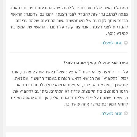
המנהל הראשי של המערכת יכול להחליט שההודעות בפורום בו אתה
מנסה לכתוב נדרשות להבדק לפני הצגתן. יתכן גם שהמנהל הראשי
הכניס אותך לקבוצה של משתמשים אשר ההודעות שלהם צריכות
להבדקת לפני הצגתן. אנא צור קשר על המנהל הראשי של המערכת
למידע נוסף.
חזור למעלה
כיצד אני יכול להקפיץ את הודעתי?
על-ידי לחיצה על הקישור “הקפץ נושא” כאשר אתה צופה בו, אתה
יכול “להקפיץ” את הנושא לראש הפורום בעמוד הראשון. עם זאת,
אם אינך רואה את הקישור, הקפצת הנושא יכולה להיות כבויה או
הזמן המוקצב בין הקפצות עדיין לא הסתיים. ניתן גם להקפיץ את
הנושא בפשטות על-ידי שליחת תגובה אליו, אך וודא שאתה מציית
לחוקי המערכת כאשר אתה עושה כך.
חזור למעלה