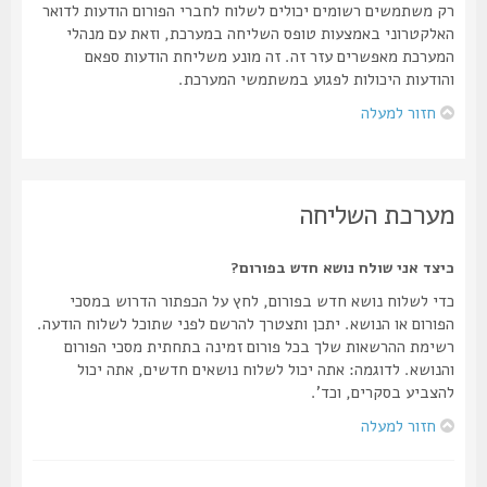
רק משתמשים רשומים יכולים לשלוח לחברי הפורום הודעות לדואר
האלקטרוני באמצעות טופס השליחה במערכת, וזאת עם מנהלי
המערכת מאפשרים עזר זה. זה מונע משליחת הודעות ספאם
והודעות היכולות לפגוע במשתמשי המערכת.
חזור למעלה
מערכת השליחה
כיצד אני שולח נושא חדש בפורום?
כדי לשלוח נושא חדש בפורום, לחץ על הכפתור הדרוש במסכי
הפורום או הנושא. יתכן ותצטרך להרשם לפני שתוכל לשלוח הודעה.
רשימת ההרשאות שלך בכל פורום זמינה בתחתית מסכי הפורום
והנושא. לדוגמה: אתה יכול לשלוח נושאים חדשים, אתה יכול
להצביע בסקרים, וכד'.
חזור למעלה