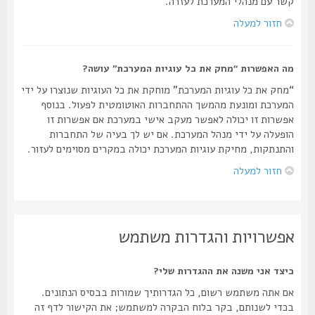
קשר עם מנהלי המערכת לעזרה.
חזור למעלה
מה האפשרות “מחק את כל עוגיות המערכת” עושה?
“מחק את כל עוגיות המערכת” מוחקת את כל העוגיות שנוצרו על ידי
המערכת ומונעת מהמשך ההתחברות האוטומטית לפעול. בנוסף
אפשרות זו יכולה לאפשר מעקב אישי במערכת אם אפשרות זו
הופעלה על ידי מנהל המערכת. אם יש לך בעיה של התחברות
והתנתקות, מחיקת עוגיות המערכת יכולה במקרים מסוימים לעזור.
חזור למעלה
אפשרויות והגדרות משתמש
כיצד אני משנה את ההגדרות שלי?
אם אתה משתמש רשום, כל הגדרותיך שמורות בבסיס הנתונים.
בכדי לשנותם, בקר בלוח הבקרה למשתמש; את הקישור לדף זה