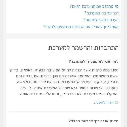
מי מתרגם את המערכת הזאת?
זכר ונקבה במערכת?
הערה בקשר לתרגום?
האם ניתן להוריד את הזכויות הנמצאות למטה?
התחברות והרשמה למערכת
למה אני לא מצליח להתחבר?
ישנן כמה סיבות אשר יכולות להיות התשובה לבעיה. ראשית, בדוק
ששם המשתמש והסיסמה שהזנת הם אכן נכונים. אם בדקת והם
נכונים, צור קשר עם מנהל המערכת וברר אם אינך חסום מגישה
למערכת. אפשרות נוספת היא שמנהל המערכת אחראי לבעיה
והתקלה היא במערכת ולא בפרטייך, והמנהלים מסדרים אותה.
חזור למעלה
מדוע אני צריך להרשם בכלל?