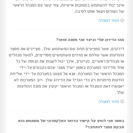
אינך יכול להשתמש בתמונות אישיות, צור קשר עם המנהל הראשי
של הפורום ושאל אותו לסיבה.
חזור למעלה
מהו הדירוג שלי וכיצד אני משנה אותו?
דירוגים, אשר מופיעים תחת שם המשתמש שלך, מציינים את מספר
ההודעות אשר שלחת או מזהים משתמשים מסויימים, למשל מנהלים
או מנהלים ראשיים. כעיקרון, אינך יכול לשנות את הנוסח של כל
אחד מדירוגי המערכת באופן ישיר מפני שהם נקבעים על-ידי
המנהל הראשי של המערכת. אנא אל תפגע במערכת על-ידי שליחת
הודעות מיותרות רק כדי הגדיל את הדירוג שלך. רוב המערכות לא
יאפשרו זאת והמנהל או המנהל הראשי יקטין את מונה ההודעות
שלך.
חזור למעלה
כאשר אני לוחץ על קישור הדואר האלקטרוני של משתמש הוא
מבקש ממני להתחבר?