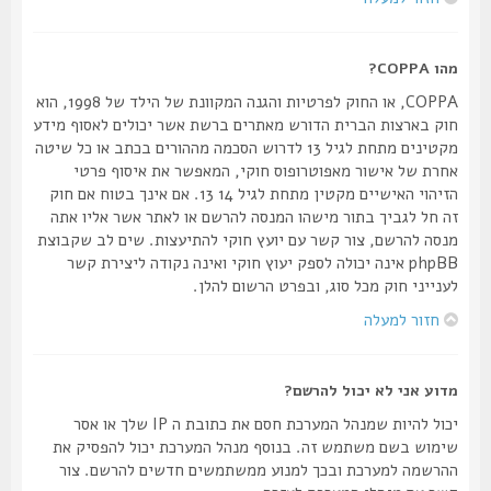
מהו COPPA?
COPPA, או החוק לפרטיות והגנה המקוונת של הילד של 1998, הוא
חוק בארצות הברית הדורש מאתרים ברשת אשר יכולים לאסוף מידע
מקטינים מתחת לגיל 13 לדרוש הסכמה מההורים בכתב או כל שיטה
אחרת של אישור מאפוטרופוס חוקי, המאפשר את איסוף פרטי
הזיהוי האישיים מקטין מתחת לגיל 14 13. אם אינך בטוח אם חוק
זה חל לגביך בתור מישהו המנסה להרשם או לאתר אשר אליו אתה
מנסה להרשם, צור קשר עם יועץ חוקי להתיעצות. שים לב שקבוצת
phpBB אינה יכולה לספק יעוץ חוקי ואינה נקודה ליצירת קשר
לענייני חוק מכל סוג, ובפרט הרשום להלן.
חזור למעלה
מדוע אני לא יכול להרשם?
יכול להיות שמנהל המערכת חסם את כתובת ה IP שלך או אסר
שימוש בשם משתמש זה. בנוסף מנהל המערכת יכול להפסיק את
ההרשמה למערכת ובכך למנוע ממשתמשים חדשים להרשם. צור