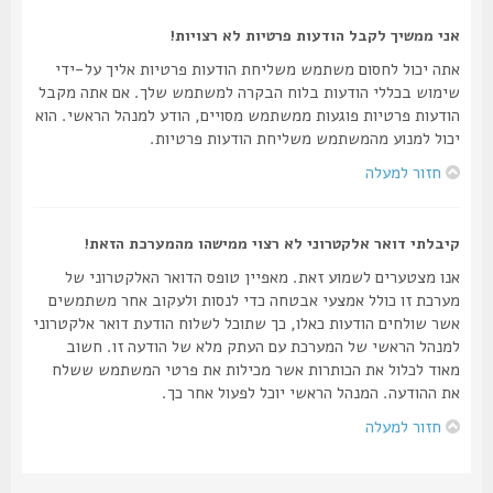
אני ממשיך לקבל הודעות פרטיות לא רצויות!
אתה יכול לחסום משתמש משליחת הודעות פרטיות אליך על-ידי
שימוש בכללי הודעות בלוח הבקרה למשתמש שלך. אם אתה מקבל
הודעות פרטיות פוגעות ממשתמש מסויים, הודע למנהל הראשי. הוא
יכול למנוע מהמשתמש משליחת הודעות פרטיות.
חזור למעלה
קיבלתי דואר אלקטרוני לא רצוי ממישהו מהמערכת הזאת!
אנו מצטערים לשמוע זאת. מאפיין טופס הדואר האלקטרוני של
מערכת זו כולל אמצעי אבטחה כדי לנסות ולעקוב אחר משתמשים
אשר שולחים הודעות כאלו, כך שתוכל לשלוח הודעת דואר אלקטרוני
למנהל הראשי של המערכת עם העתק מלא של הודעה זו. חשוב
מאוד לכלול את הכותרות אשר מכילות את פרטי המשתמש ששלח
את ההודעה. המנהל הראשי יוכל לפעול אחר כך.
חזור למעלה