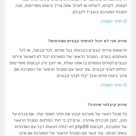
לצפות, לקרוא, לשלוח או לערוך אתה צריך גישות מסויימות, פנה
למנהל המערכת בשביל לקבלם.
חזור למעלה
מדוע אני לא יכול להוסיף קבצים מצורפים?
הרשאות צירוף קבצים נקבעות בכל פורום, לכל קבוצה, או לכל
משתמש בפרט. המנהל הראשי של המערכת יכול לא לאפשר צירוף
קבצים לפורום המסוים בו אתה שולח, או יתכן ורק קבוצות מסויימות
יכולות לצרף קבצים. צור קשר עם המנהל הראשי של המערכת אם
אינך בטוח מדוע אינך יכול לצרף קבצים.
חזור למעלה
מדוע קיבלתי אזהרה?
כל מנהל ראשי של מערכת קובע את חוקי האתר שלו. אם עברת על
חוק, יתכן וקיבלת אזהרה. שים לב כי זוהי החלטת המנהל הראשי
של המערכת, וקבוצת phpBB לא יכולה לעשות דבר עם האזהרות
באתר הנתון. צור קשר עם המנהל הראשי של המערכת אם אינך