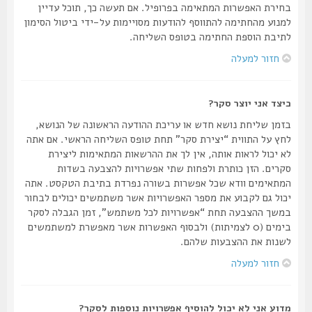
בחירת האפשרות המתאימה בפרופיל. אם תעשה כך, תוכל עדיין
למנוע מהחתימה להתווסף להודעות מסויימות על-ידי ביטול הסימון
לתיבת הוספת החתימה בטופס השליחה.
חזור למעלה
כיצד אני יוצר סקר?
בזמן שליחת נושא חדש או עריכת ההודעה הראשונה של הנושא,
לחץ על התווית “יצירת סקר” תחת טופס השליחה הראשי. אם אתה
לא יכול לראות אותה, אין לך את ההרשאות המתאימות ליצירת
סקרים. הזן כותרת ולפחות שתי אפשרויות להצבעה בשדות
המתאימים וודא שכל אפשרות בשורה נפרדת בתיבת הטקסט. אתה
יכול גם לקבוע את מספר האפשרויות אשר משתמשים יכולים לבחור
במשך ההצבעה תחת “אפשרויות לכל משתמש”, זמן הגבלה לסקר
בימים (0 לצמיתות) ולבסוף האפשרות אשר מאפשרת למשתמשים
לשנות את ההצבעות שלהם.
חזור למעלה
מדוע אני לא יכול להוסיף אפשרויות נוספות לסקר?