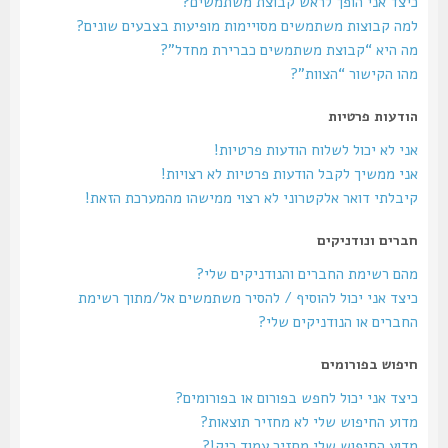
כיצד אני הופך לראש קבוצת משתמשים?
למה קבוצות משתמשים מסויימות מופיעות בצבעים שונים?
מה היא “קבוצת משתמשים כברירת מחדל”?
מהו הקישור “הצוות”?
הודעות פרטיות
אני לא יכול לשלוח הודעות פרטיות!
אני ממשיך לקבל הודעות פרטיות לא רצויות!
קיבלתי דואר אלקטרוני לא רצוי ממישהו מהמערכת הזאת!
חברים ונודניקים
מהם רשימת החברים והנודניקים שלי?
כיצד אני יכול להוסיף / להסיר משתמשים אל/מתוך רשימת
החברים או הנודניקים שלי?
חיפוש בפורומים
כיצד אני יכול לחפש בפורום או בפורומים?
מדוע החיפוש שלי לא מחזיר תוצאות?
מדוע החיפוש שלי מחזיר עמוד ריק!?