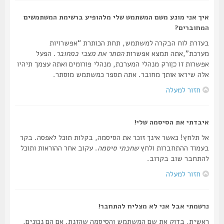
איך אני מונע משם המשתמש שלי מלהופיע ברשימת המשתמשים
המחוברים?
בעזרת לוח הבקרה למשתמש, תחת הכותרת “אפשרויות
מערכת”,אתה תמצא אפשרות
הסתר את מצבי כמחובר
. הפעל
אפשרות זו
ורק מנהלי המערכת, מנהלי פורומים ואתה עצמך תיהיו
כן
אלה שיראו אותך מחובר. אתה תספר כמשתמש מוסתר.
חזור למעלה
איבדתי את הסיסמה שלי!
אל תלחץ! כאשר אינך זוכר את הסיסמה, בקלות תוכל לאפסה. בקר
בעמוד ההתחברות ולחץ
שחכתי סיסמה
. עקוב אחר ההוראות ותוכל
להתחבר שוב בקרוב.
חזור למעלה
נרשמתי אבל אני לא מצליח להתחבר!
ראשית, בדוק את שם המשתמש והסיסמה שהזנת. אם הם נכונים,