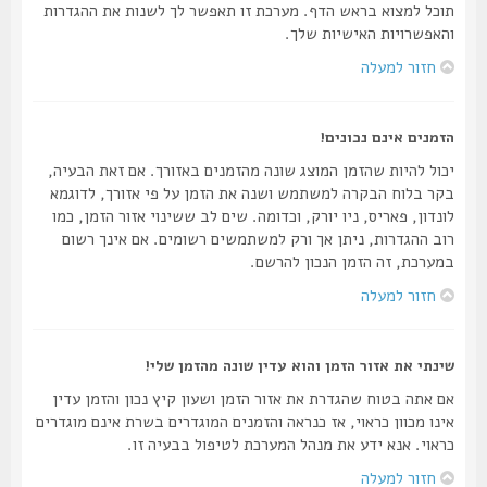
תוכל למצוא בראש הדף. מערכת זו תאפשר לך לשנות את ההגדרות
והאפשרויות האישיות שלך.
חזור למעלה
הזמנים אינם נכונים!
יכול להיות שהזמן המוצג שונה מהזמנים באזורך. אם זאת הבעיה,
בקר בלוח הבקרה למשתמש ושנה את הזמן על פי אזורך, לדוגמא
לונדון, פאריס, ניו יורק, וכדומה. שים לב ששינוי אזור הזמן, כמו
רוב ההגדרות, ניתן אך ורק למשתמשים רשומים. אם אינך רשום
במערכת, זה הזמן הנכון להרשם.
חזור למעלה
שינתי את אזור הזמן והוא עדין שונה מהזמן שלי!
אם אתה בטוח שהגדרת את אזור הזמן ושעון קיץ נכון והזמן עדין
אינו מכוון כראוי, אז כנראה והזמנים המוגדרים בשרת אינם מוגדרים
כראוי. אנא ידע את מנהל המערכת לטיפול בבעיה זו.
חזור למעלה