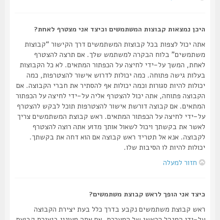
היכן נמצאות קבוצות המשתמשים וכיצד אני מצטרף לאחת?
אתה יכול לצפות בכל קבוצות המשתמשים דרך הקישור “קבוצות
משתמשים” בלוח הבקרה למשתמש שלך. אם תרצה להצטרף
לאחת, המשך על-ידי לחיצה על הכפתור המתאים. לא כל הקבוצות
בעלות גישה פתוחה. כמה יכולות לדרוש אישור להצטרפות, כמה
יכולות להיות סגורות וכמה יכולות אף להסתיר את חברי הקבוצה. אם
הקבוצה פתוחה, אתה יכול להצטרף אליה על-ידי לחיצה על הכפתור
המתאים. אם קבוצה דורשת אישור להצטרפות תוכל לבקש להצטרף
על-ידי לחיצה על הכפתור המתאים. ראש קבוצת המשתמשים צריך
לאשר את בקשתך ויכול לשאול אותך מדוע אתה רוצה להצטרף
לקבוצה. אנא אל תטריד ראש קבוצה אם הוא דחה את בקשתך.
יכולות להיות לו הסיבות שלו.
חזור למעלה
כיצד אני הופך לראש קבוצת משתמשים?
ראש קבוצת משתמשים נקבע בדרך כלל בעת יצירת הקבוצה
על-ידי המנהל הראשי של המערכת. אם אתה מעונין ביצירת קבוצת