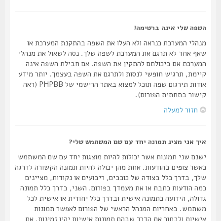
השפה שלי אינה ברשימה!
מנהלי המערכת כנראה ולא העלו את השפה בהתקנת המערכת או
שאף אחד לא תרגם את המערכת לשפה שלך. נסה לשאול את מנהלי
המערכת אם ביכולתם להתקין את השפה. אם חבילת השפה אינה
קיימת, תרגיש חופשי לנסות ולתרגם את השפה בעצמך. יותר מידע
אודות תירגום שפה תוכל למצוא באתר הרישמי של PHPBB (ראה
קישור בתחתית הפורום).
חזור למעלה
איך אני מציג תמונה יחד עם שם המשתמש שלי?
ישנם שני תמונות אשר יכולות להיות מוצגות יחד עם שם המשתמש
כאשר צופים בהודעות. אחת מהן יכולה להיות תמונה הקשורה לדרגה
שלך, בדרך כלל בצודה של כוכבים, ריבועים או נקודות, מציינים
כמה הודעות כתבת או את מעמדך בפורום. השני, בדרך כלל תמונה
גדולה, הידועה כתמונה אישית ובדרך כלל יחודית או אישית לכל
משתמש. באחריות המנהל הראשי של הפורום לאפשר תמונות
אישיות ולבחור את הדרך שבהם תמונות אישיות יהיו זמינות. אם