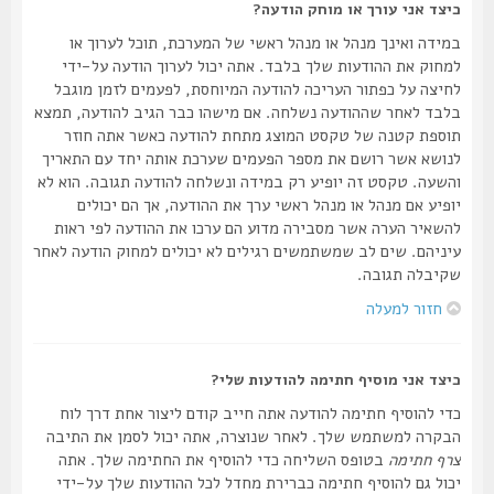
כיצד אני עורך או מוחק הודעה?
במידה ואינך מנהל או מנהל ראשי של המערכת, תוכל לערוך או
למחוק את ההודעות שלך בלבד. אתה יכול לערוך הודעה על-ידי
לחיצה על כפתור העריכה להודעה המיוחסת, לפעמים לזמן מוגבל
בלבד לאחר שההודעה נשלחה. אם מישהו כבר הגיב להודעה, תמצא
תוספת קטנה של טקסט המוצג מתחת להודעה כאשר אתה חוזר
לנושא אשר רושם את מספר הפעמים שערכת אותה יחד עם התאריך
והשעה. טקסט זה יופיע רק במידה ונשלחה להודעה תגובה. הוא לא
יופיע אם מנהל או מנהל ראשי ערך את ההודעה, אך הם יכולים
להשאיר הערה אשר מסבירה מדוע הם ערכו את ההודעה לפי ראות
עיניהם. שים לב שמשתמשים רגילים לא יכולים למחוק הודעה לאחר
שקיבלה תגובה.
חזור למעלה
כיצד אני מוסיף חתימה להודעות שלי?
כדי להוסיף חתימה להודעה אתה חייב קודם ליצור אחת דרך לוח
הבקרה למשתמש שלך. לאחר שנוצרה, אתה יכול לסמן את התיבה
צרף חתימה
בטופס השליחה כדי להוסיף את החתימה שלך. אתה
יכול גם להוסיף חתימה כברירת מחדל לכל ההודעות שלך על-ידי