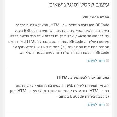
עיצוב טקסט וסוגי נושאים
מה זה BBCode?
BBCode הוא צורה מיוחדת של HTML, המציע שליטה נהדרת
בעיצוב בחלקים מסויימים בהודעה. השימוש ב BBCode נקבע
על-ידי המנהל הראשי, אבל ניתן גם לכבות אותו בכל הודעה בפרט
מטופס השליחה. BBCode עצמו דומה במבנה ל HTML, אך התגים
תחמים בסוגריים המרובעים [ ו ] במקום ב < ו >. למידע נוסף על
BBCode ראה את המדריך אליו ניתן לגשת מעמוד השליחה.
חזור למעלה
האם אני יכול להשתמש ב HTML?
לא. אין אפשרות לשלוח HTML במערכת זו והוא יוצג בהודעות
בתור HTML. רוב עיצובי הטקסט אשר ניתן לבצע ב HTML ניתן
גם לבצע בעזרת BBCode במקום.
חזור למעלה