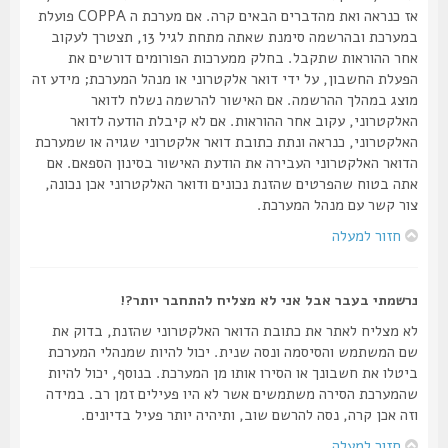
אז כנראה ואת מהדברים הבאים קרה. אם מערכת ה COPPA פועלת
במערכת ובהרשמה סימנת שאתה מתחת לגיל 13, תצטרך לעקוב
אחר ההוראות שתקבל. בחלק ממערכות הפורומים דורשים את
הפעלת החשבון, על ידי דואר אלקטרוני או מנהל המערכת; מידע זה
מוצג במהלך ההרשמה. אם האישור להרשמה נשלח לדואר
האלקטרוני, עקוב אחר ההוראות. אם לא קיבלת הודעה לדואר
האלקטרוני, כנראה ונתת כתובת דואר אלקטרוני שגויה או שמערכת
הדואר האלקטרוני העבירה את הודעת האישור בסינון הספאם. אם
אתה בטוח שהפרטים שהזנת נכונים ודואר האלקטרוני אכן נכונה,
צור קשר עם מנהל המערכת.
חזור למעלה
נרשמתי בעבר אבל אני לא מצליח להתחבר יותר?!
לא מצליח לאתר את כתובת הדואר האלקטרוני שהזנת, בדוק את
שם המשתמש והסיסמה ונסה שנית. יכול להיות שמנהלי המערכת
ביטלו את חשבונך או הסירו אותו מן המערכת. בנוסף, יכול להיות
שהמערכת הסירה משתמשים אשר לא היו פעילים זמן רב. במידה
וזה אכן קרה, נסה להרשם שוב, ותיהיה יותר פעיל בדיונים.
חזור למעלה