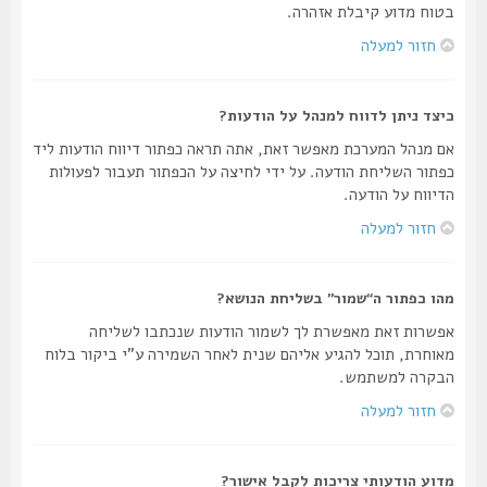
בטוח מדוע קיבלת אזהרה.
חזור למעלה
כיצד ניתן לדווח למנהל על הודעות?
אם מנהל המערכת מאפשר זאת, אתה תראה כפתור דיווח הודעות ליד
כפתור השליחת הודעה. על ידי לחיצה על הכפתור תעבור לפעולות
הדיווח על הודעה.
חזור למעלה
מהו כפתור ה“שמור” בשליחת הנושא?
אפשרות זאת מאפשרת לך לשמור הודעות שנכתבו לשליחה
מאוחרת, תוכל להגיע אליהם שנית לאחר השמירה ע"י ביקור בלוח
הבקרה למשתמש.
חזור למעלה
מדוע הודעותי צריכות לקבל אישור?