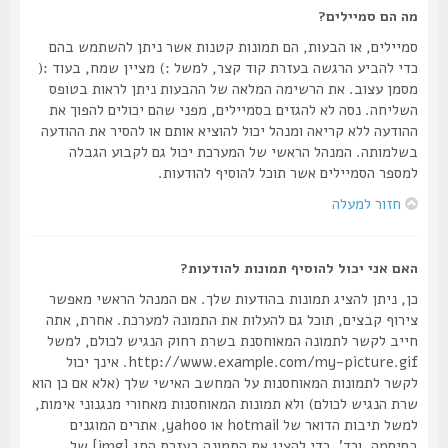
מה הם סמיילים?
סמיילים, או הבעות, הם תמונות קטנות אשר ניתן להשתמש בהם
כדי להביע הרגשה בעזרת קוד קצר, למשל :) מציין שמח, בעוד :(
מסמן עצוב. את הרשימה המלאה של ההבעות ניתן לראות בטופס
השליחה. נסה לא להגזים בסמיילים, מפני שהם יכולים להפוך את
ההודעה ללא קריאה ומנהל יכול להוציא אותם או להסיר את ההודעה
בשלמותה. המנהל הראשי של המערכת יכול גם לקבוע הגבלה
למספר הסמיילים אשר תוכל להוסיף להודעות.
חזור למעלה
האם אני יכול להוסיף תמונות להודעות?
כן, ניתן להציג תמונות בהודעות שלך. אם המנהל הראשי מאפשר
צירוף קבצים, תוכל גם להעלות את התמונה למערכת. אחרת, אתה
חייב לקשר לתמונה המאוחסנת בשרת רחוק הנגיש לכולם, למשל
http://www.example.com/my-picture.gif. אינך יכול
לקשר לתמונות המאוחסנות על המחשב האישי שלך (אלא אם כן הוא
שרת הנגיש לכולם) ולא תמונות המאוחסנות מאחורי מנגנוני אימות,
למשל תיבות הדואר של hotmail או yahoo, אתרים המוגנים
בסיסמה, וכד'. כדי להציג את התמונה בעזרת התג [img] של