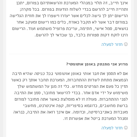
אינך חייב, זה תלוי במנהלי המערכת והרשאותיהם בפורום, יתכן
ותהייה חייב להרשם בכדי לשלוח הודעות בפורום. בכל מקרה;
הרישום יתן לך גישה לכלים אשר יעזרו וישפרו לך את חווית הגלישה
בפורום דבר אשר לא תקבל כאורח, כלים כמו רישום ומעקב אחר
נושאים, סמל אישי, חתימה, עריכת פרופיל משתמש ועוד. הרישום
הינו לוקח דקות ספורות בלבד, כך שכדאי לך להרשם.
חזור למעלה
מדוע אני מתנתק באופן אוטומטי?
אם לא תסמן את
חבר אותי באופן אוטומטי בכל כניסה
שהיא תיבה
הנמצאת מתחת לשדות ההתחברות, המערכת תחבר אותך רק כאשר
תזין כל פעם את הפרטים מחדש. כלי זה מגן על המשתמש שלך
משימוש על ידי אדם אחר. בכדי להישאר מחובר, סמן את התיבה
לפני ההתחברות. פעולה זו לא מומלצת כאשר אתה מחובר לפורום
ברשת מחשבים, כדוגמא בסיפריות, קפה אינטרנט, מחשבי
מעבדות באוניברסיטה, וכדומה. אם אינך רואה את התיבה, כנראה
ומנהל המערכת ביטל את אפשרות זו.
חזור למעלה