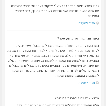
גבול האפשרויות בסקר נקבע ע"י שיקול דעתו של מנהל המערכת.
אם אתה חושב שכמות האפשרויות לא מספיקה לך, פנה למנהל
המערכת.
חזור למעלה
כיצד אני ערוך או מוחק סקר?
כמו בהודעות, רק השולח המקורי, מנהל או מנהל ראשי יכולים
לערוך סקרים. כדי לערוך סקר, לחץ כדי לערוך את ההודעה הראשונה
בנושא. היא תמיד מכילה את הסקר הנקבע לנושא. אם אף אחד לא
הצביע, ניתן למחוק את הסקר או לשנות כל אחת מהאפשרויות שלו.
עם זאת, אם משתמשים כבר הצביעו בסקר, רק מנהלים או מנהלים
ראשיים יכולים לערוך או למחוק אותו. כך נמנע מאפשרויות הסקר
להשתנות באמצע תקופת הסקר.
חזור למעלה
מדוע איני יכול להכנס לפורום?
חלק מהפורומים מוגבלים לקבוצות משתמשים מסוימות. בכדי