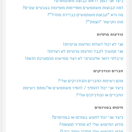
כיצד אני הופך לראש קבוצת משתמשים?
למה קבוצות משתמשים מסויימות מופיעות בצבעים שונים?
מה היא “קבוצת משתמשים כברירת מחדל”?
מהו הקישור “הצוות”?
הודעות פרטיות
אני לא יכול לשלוח הודעות פרטיות!
אני ממשיך לקבל הודעות פרטיות לא רצויות!
קיבלתי דואר אלקטרוני לא רצוי ממישהו מהמערכת הזאת!
חברים ונודניקים
מהם רשימת החברים והנודניקים שלי?
כיצד אני יכול להוסיף / להסיר משתמשים אל/מתוך רשימת
החברים או הנודניקים שלי?
חיפוש בפורומים
כיצד אני יכול לחפש בפורום או בפורומים?
מדוע החיפוש שלי לא מחזיר תוצאות?
מדוע החיפוש שלי מחזיר עמוד ריק!?