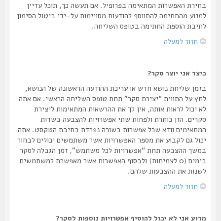
בחירת האפשרות המתאימה בפרופיל. אם תעשה כך, תוכל עדיין
למנוע מהחתימה להתווסף להודעות מסויימות על-ידי ביטול הסימון
לתיבת הוספת החתימה בטופס השליחה.
חזור למעלה
כיצד אני יוצר סקר?
בזמן שליחת נושא חדש או עריכת ההודעה הראשונה של הנושא,
לחץ על התווית “יצירת סקר” תחת טופס השליחה הראשי. אם אתה
לא יכול לראות אותה, אין לך את ההרשאות המתאימות ליצירת
סקרים. הזן כותרת ולפחות שתי אפשרויות להצבעה בשדות
המתאימים וודא שכל אפשרות בשורה נפרדת בתיבת הטקסט. אתה
יכול גם לקבוע את מספר האפשרויות אשר משתמשים יכולים לבחור
במשך ההצבעה תחת “אפשרויות לכל משתמש”, זמן הגבלה לסקר
בימים (0 לצמיתות) ולבסוף האפשרות אשר מאפשרת למשתמשים
לשנות את ההצבעות שלהם.
חזור למעלה
מדוע אני לא יכול להוסיף אפשרויות נוספות לסקר?