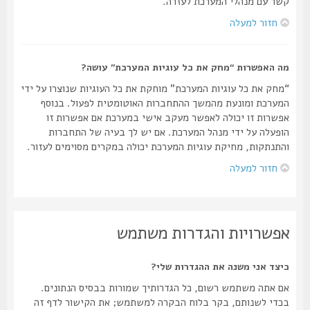
קשר עם מנהלי המערכת לעזרה.
חזור למעלה
מה האפשרות “מחק את כל עוגיות המערכת” עושה?
“מחק את כל עוגיות המערכת” מוחקת את כל העוגיות שנוצרו על ידי
המערכת ומונעת מהמשך ההתחברות האוטומטית לפעול. בנוסף
אפשרות זו יכולה לאפשר מעקב אישי במערכת אם אפשרות זו
הופעלה על ידי מנהל המערכת. אם יש לך בעיה של התחברות
והתנתקות, מחיקת עוגיות המערכת יכולה במקרים מסוימים לעזור.
חזור למעלה
אפשרויות והגדרות משתמש
כיצד אני משנה את ההגדרות שלי?
אם אתה משתמש רשום, כל הגדרותיך שמורות בבסיס הנתונים.
בכדי לשנותם, בקר בלוח הבקרה למשתמש; את הקישור לדף זה