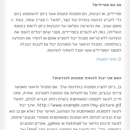
מה הם סמיילים?
סמיילים, או הבעות, הם תמונות קטנות אשר ניתן להשתמש בהם
כדי להביע הרגשה בעזרת קוד קצר, למשל :) מציין שמח, בעוד :(
מסמן עצוב. את הרשימה המלאה של ההבעות ניתן לראות בטופס
השליחה. נסה לא להגזים בסמיילים, מפני שהם יכולים להפוך את
ההודעה ללא קריאה ומנהל יכול להוציא אותם או להסיר את ההודעה
בשלמותה. המנהל הראשי של המערכת יכול גם לקבוע הגבלה
למספר הסמיילים אשר תוכל להוסיף להודעות.
חזור למעלה
האם אני יכול להוסיף תמונות להודעות?
כן, ניתן להציג תמונות בהודעות שלך. אם המנהל הראשי מאפשר
צירוף קבצים, תוכל גם להעלות את התמונה למערכת. אחרת, אתה
חייב לקשר לתמונה המאוחסנת בשרת רחוק הנגיש לכולם, למשל
http://www.example.com/my-picture.gif. אינך יכול
לקשר לתמונות המאוחסנות על המחשב האישי שלך (אלא אם כן הוא
שרת הנגיש לכולם) ולא תמונות המאוחסנות מאחורי מנגנוני אימות,
למשל תיבות הדואר של hotmail או yahoo, אתרים המוגנים
בסיסמה, וכד'. כדי להציג את התמונה בעזרת התג [img] של