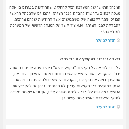
המנהל הראשי של המערכת יכול להחליט שההודעות בפורום בו אתה
מנסה לכתוב נדרשות להבדק לפני הצגתן. יתכן גם שהמנהל הראשי
הכניס אותך לקבוצה של משתמשים אשר ההודעות שלהם צריכות
להבדקת לפני הצגתן. אנא צור קשר על המנהל הראשי של המערכת
למידע נוסף.
חזור למעלה
כיצד אני יכול להקפיץ את הודעתי?
על-ידי לחיצה על הקישור “הקפץ נושא” כאשר אתה צופה בו, אתה
יכול “להקפיץ” את הנושא לראש הפורום בעמוד הראשון. עם זאת,
אם אינך רואה את הקישור, הקפצת הנושא יכולה להיות כבויה או
הזמן המוקצב בין הקפצות עדיין לא הסתיים. ניתן גם להקפיץ את
הנושא בפשטות על-ידי שליחת תגובה אליו, אך וודא שאתה מציית
לחוקי המערכת כאשר אתה עושה כך.
חזור למעלה