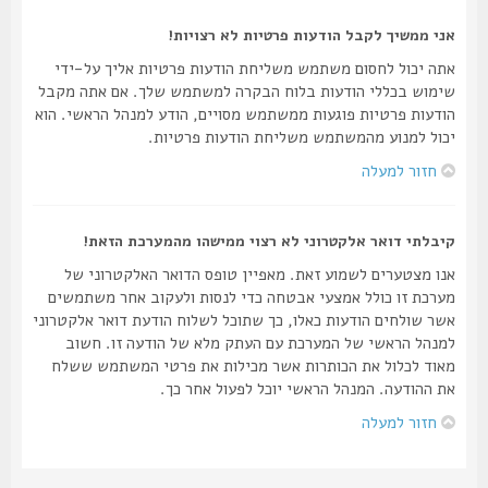
אני ממשיך לקבל הודעות פרטיות לא רצויות!
אתה יכול לחסום משתמש משליחת הודעות פרטיות אליך על-ידי
שימוש בכללי הודעות בלוח הבקרה למשתמש שלך. אם אתה מקבל
הודעות פרטיות פוגעות ממשתמש מסויים, הודע למנהל הראשי. הוא
יכול למנוע מהמשתמש משליחת הודעות פרטיות.
חזור למעלה
קיבלתי דואר אלקטרוני לא רצוי ממישהו מהמערכת הזאת!
אנו מצטערים לשמוע זאת. מאפיין טופס הדואר האלקטרוני של
מערכת זו כולל אמצעי אבטחה כדי לנסות ולעקוב אחר משתמשים
אשר שולחים הודעות כאלו, כך שתוכל לשלוח הודעת דואר אלקטרוני
למנהל הראשי של המערכת עם העתק מלא של הודעה זו. חשוב
מאוד לכלול את הכותרות אשר מכילות את פרטי המשתמש ששלח
את ההודעה. המנהל הראשי יוכל לפעול אחר כך.
חזור למעלה