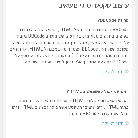
עיצוב טקסט וסוגי נושאים
מה זה BBCode?
BBCode הוא צורה מיוחדת של HTML, המציע שליטה נהדרת
בעיצוב בחלקים מסויימים בהודעה. השימוש ב BBCode נקבע
על-ידי המנהל הראשי, אבל ניתן גם לכבות אותו בכל הודעה בפרט
מטופס השליחה. BBCode עצמו דומה במבנה ל HTML, אך התגים
תחמים בסוגריים המרובעים [ ו ] במקום ב < ו >. למידע נוסף על
BBCode ראה את המדריך אליו ניתן לגשת מעמוד השליחה.
חזור למעלה
האם אני יכול להשתמש ב HTML?
לא. אין אפשרות לשלוח HTML במערכת זו והוא יוצג בהודעות
בתור HTML. רוב עיצובי הטקסט אשר ניתן לבצע ב HTML ניתן
גם לבצע בעזרת BBCode במקום.
חזור למעלה