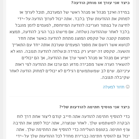
כיצד אני עורך או מוחק הודעה?
במידה ואינך מנהל או מנהל ראשי של המערכת, תוכל לערוך או
למחוק את ההודעות שלך בלבד. אתה יכול לערוך הודעה על-ידי
לחיצה על כפתור העריכה להודעה המיוחסת, לפעמים לזמן מוגבל
בלבד לאחר שההודעה נשלחה. אם מישהו כבר הגיב להודעה, תמצא
תוספת קטנה של טקסט המוצג מתחת להודעה כאשר אתה חוזר
לנושא אשר רושם את מספר הפעמים שערכת אותה יחד עם התאריך
והשעה. טקסט זה יופיע רק במידה ונשלחה להודעה תגובה. הוא לא
יופיע אם מנהל או מנהל ראשי ערך את ההודעה, אך הם יכולים
להשאיר הערה אשר מסבירה מדוע הם ערכו את ההודעה לפי ראות
עיניהם. שים לב שמשתמשים רגילים לא יכולים למחוק הודעה לאחר
שקיבלה תגובה.
חזור למעלה
כיצד אני מוסיף חתימה להודעות שלי?
כדי להוסיף חתימה להודעה אתה חייב קודם ליצור אחת דרך לוח
הבקרה למשתמש שלך. לאחר שנוצרה, אתה יכול לסמן את התיבה
צרף חתימה
בטופס השליחה כדי להוסיף את החתימה שלך. אתה
יכול גם להוסיף חתימה כברירת מחדל לכל ההודעות שלך על-ידי