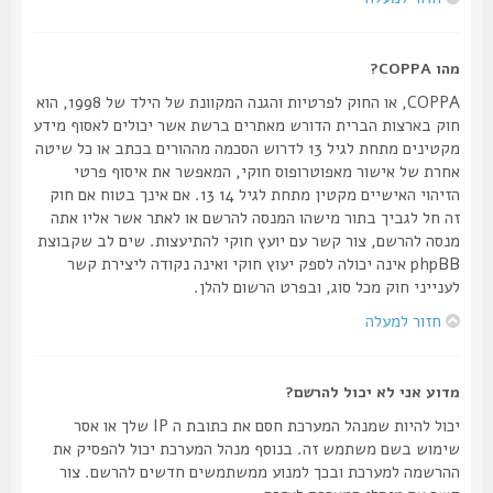
מהו COPPA?
COPPA, או החוק לפרטיות והגנה המקוונת של הילד של 1998, הוא
חוק בארצות הברית הדורש מאתרים ברשת אשר יכולים לאסוף מידע
מקטינים מתחת לגיל 13 לדרוש הסכמה מההורים בכתב או כל שיטה
אחרת של אישור מאפוטרופוס חוקי, המאפשר את איסוף פרטי
הזיהוי האישיים מקטין מתחת לגיל 14 13. אם אינך בטוח אם חוק
זה חל לגביך בתור מישהו המנסה להרשם או לאתר אשר אליו אתה
מנסה להרשם, צור קשר עם יועץ חוקי להתיעצות. שים לב שקבוצת
phpBB אינה יכולה לספק יעוץ חוקי ואינה נקודה ליצירת קשר
לענייני חוק מכל סוג, ובפרט הרשום להלן.
חזור למעלה
מדוע אני לא יכול להרשם?
יכול להיות שמנהל המערכת חסם את כתובת ה IP שלך או אסר
שימוש בשם משתמש זה. בנוסף מנהל המערכת יכול להפסיק את
ההרשמה למערכת ובכך למנוע ממשתמשים חדשים להרשם. צור