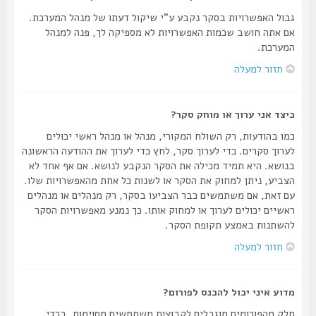
גבול האפשרויות בסקר נקבע ע"י שיקול דעתו של מנהל המערכת.
אם אתה חושב שכמות האפשרויות לא מספיקה לך, פנה למנהל
המערכת.
חזור למעלה
כיצד אני ערוך או מוחק סקר?
כמו בהודעות, רק השולח המקורי, מנהל או מנהל ראשי יכולים
לערוך סקרים. כדי לערוך סקר, לחץ כדי לערוך את ההודעה הראשונה
בנושא. היא תמיד מכילה את הסקר הנקבע לנושא. אם אף אחד לא
הצביע, ניתן למחוק את הסקר או לשנות כל אחת מהאפשרויות שלו.
עם זאת, אם משתמשים כבר הצביעו בסקר, רק מנהלים או מנהלים
ראשיים יכולים לערוך או למחוק אותו. כך נמנע מאפשרויות הסקר
להשתנות באמצע תקופת הסקר.
חזור למעלה
מדוע איני יכול להכנס לפורום?
חלק מהפורומים מוגבלים לקבוצות משתמשים מסוימות. בכדי