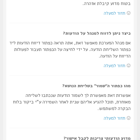
בטוח מדוע קיבלת אזהרה.
חזור למעלה
כיצד ניתן לדווח למנהל על הודעות?
אם מנהל המערכת מאפשר זאת, אתה תראה כפתור דיווח הודעות ליד
כפתור השליחת הודעה. על ידי לחיצה על הכפתור תעבור לפעולות
הדיווח על הודעה.
חזור למעלה
מהו כפתור ה“שמור” בשליחת הנושא?
אפשרות זאת מאפשרת לך לשמור הודעות שנכתבו לשליחה
מאוחרת, תוכל להגיע אליהם שנית לאחר השמירה ע"י ביקור בלוח
הבקרה למשתמש.
חזור למעלה
מדוע הודעותי צריכות לקבל אישור?