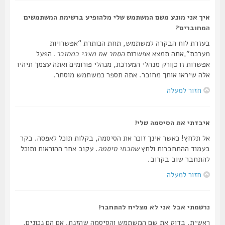
איך אני מונע משם המשתמש שלי מלהופיע ברשימת המשתמשים
המחוברים?
בעזרת לוח הבקרה למשתמש, תחת הכותרת “אפשרויות
מערכת”,אתה תמצא אפשרות
הסתר את מצבי כמחובר
. הפעל
אפשרות זו
ורק מנהלי המערכת, מנהלי פורומים ואתה עצמך תיהיו
כן
אלה שיראו אותך מחובר. אתה תספר כמשתמש מוסתר.
חזור למעלה
איבדתי את הסיסמה שלי!
אל תלחץ! כאשר אינך זוכר את הסיסמה, בקלות תוכל לאפסה. בקר
בעמוד ההתחברות ולחץ
שחכתי סיסמה
. עקוב אחר ההוראות ותוכל
להתחבר שוב בקרוב.
חזור למעלה
נרשמתי אבל אני לא מצליח להתחבר!
ראשית, בדוק את שם המשתמש והסיסמה שהזנת. אם הם נכונים,