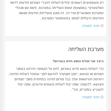
רק משתמשים רשומים יכולים לשלוח לחברי הפורום הודעות לדואר
האלקטרוני באמצעות טופס השליחה במערכת, וזאת עם מנהלי
המערכת מאפשרים עזר זה. זה מונע משליחת הודעות ספאם
והודעות היכולות לפגוע במשתמשי המערכת.
חזור למעלה
מערכת השליחה
כיצד אני שולח נושא חדש בפורום?
כדי לשלוח נושא חדש בפורום, לחץ על הכפתור הדרוש במסכי
הפורום או הנושא. יתכן ותצטרך להרשם לפני שתוכל לשלוח הודעה.
רשימת ההרשאות שלך בכל פורום זמינה בתחתית מסכי הפורום
והנושא. לדוגמה: אתה יכול לשלוח נושאים חדשים, אתה יכול
להצביע בסקרים, וכד'.
חזור למעלה