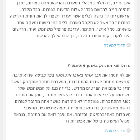
אינך חייב, זה תלוי במנהלי המערכת והרשאותיהם בפורום, יתכן
ותהייה חייב להרשם בכדי לשלוח הודעות בפורום. בכל מקרה;
הרישום יתן לך גישה לכלים אשר יעזרו וישפרו לך את חווית הגלישה
בפורום דבר אשר לא תקבל כאורח, כלים כמו רישום ומעקב אחר
נושאים, סמל אישי, חתימה, עריכת פרופיל משתמש ועוד. הרישום
הינו לוקח דקות ספורות בלבד, כך שכדאי לך להרשם.
חזור למעלה
מדוע אני מתנתק באופן אוטומטי?
אם לא תסמן את
חבר אותי באופן אוטומטי בכל כניסה
שהיא תיבה
הנמצאת מתחת לשדות ההתחברות, המערכת תחבר אותך רק כאשר
תזין כל פעם את הפרטים מחדש. כלי זה מגן על המשתמש שלך
משימוש על ידי אדם אחר. בכדי להישאר מחובר, סמן את התיבה
לפני ההתחברות. פעולה זו לא מומלצת כאשר אתה מחובר לפורום
ברשת מחשבים, כדוגמא בסיפריות, קפה אינטרנט, מחשבי
מעבדות באוניברסיטה, וכדומה. אם אינך רואה את התיבה, כנראה
ומנהל המערכת ביטל את אפשרות זו.
חזור למעלה