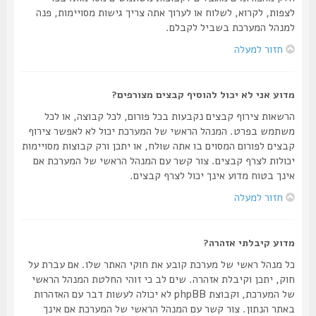
לצפות, לקרוא, לשלוח או לערוך אתה צריך גישות מסויימות, פנה
למנהל המערכת בשביל לקבלם.
חזור למעלה
מדוע אני לא יכול להוסיף קבצים מצורפים?
הרשאות צירוף קבצים נקבעות בכל פורום, לכל קבוצה, או לכל
משתמש בפרט. המנהל הראשי של המערכת יכול לא לאפשר צירוף
קבצים לפורום המסוים בו אתה שולח, או יתכן ורק קבוצות מסויימות
יכולות לצרף קבצים. צור קשר עם המנהל הראשי של המערכת אם
אינך בטוח מדוע אינך יכול לצרף קבצים.
חזור למעלה
מדוע קיבלתי אזהרה?
כל מנהל ראשי של מערכת קובע את חוקי האתר שלו. אם עברת על
חוק, יתכן וקיבלת אזהרה. שים לב כי זוהי החלטת המנהל הראשי
של המערכת, וקבוצת phpBB לא יכולה לעשות דבר עם האזהרות
באתר הנתון. צור קשר עם המנהל הראשי של המערכת אם אינך