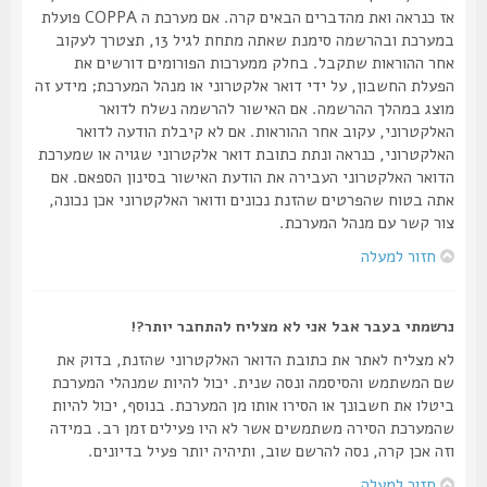
אז כנראה ואת מהדברים הבאים קרה. אם מערכת ה COPPA פועלת
במערכת ובהרשמה סימנת שאתה מתחת לגיל 13, תצטרך לעקוב
אחר ההוראות שתקבל. בחלק ממערכות הפורומים דורשים את
הפעלת החשבון, על ידי דואר אלקטרוני או מנהל המערכת; מידע זה
מוצג במהלך ההרשמה. אם האישור להרשמה נשלח לדואר
האלקטרוני, עקוב אחר ההוראות. אם לא קיבלת הודעה לדואר
האלקטרוני, כנראה ונתת כתובת דואר אלקטרוני שגויה או שמערכת
הדואר האלקטרוני העבירה את הודעת האישור בסינון הספאם. אם
אתה בטוח שהפרטים שהזנת נכונים ודואר האלקטרוני אכן נכונה,
צור קשר עם מנהל המערכת.
חזור למעלה
נרשמתי בעבר אבל אני לא מצליח להתחבר יותר?!
לא מצליח לאתר את כתובת הדואר האלקטרוני שהזנת, בדוק את
שם המשתמש והסיסמה ונסה שנית. יכול להיות שמנהלי המערכת
ביטלו את חשבונך או הסירו אותו מן המערכת. בנוסף, יכול להיות
שהמערכת הסירה משתמשים אשר לא היו פעילים זמן רב. במידה
וזה אכן קרה, נסה להרשם שוב, ותיהיה יותר פעיל בדיונים.
חזור למעלה