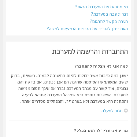
מי מתרגם את המערכת הזאת?
זכר ונקבה במערכת?
הערה בקשר לתרגום?
האם ניתן להוריד את הזכויות הנמצאות למטה?
התחברות והרשמה למערכת
למה אני לא מצליח להתחבר?
ישנן כמה סיבות אשר יכולות להיות התשובה לבעיה. ראשית, בדוק
ששם המשתמש והסיסמה שהזנת הם אכן נכונים. אם בדקת והם
נכונים, צור קשר עם מנהל המערכת וברר אם אינך חסום מגישה
למערכת. אפשרות נוספת היא שמנהל המערכת אחראי לבעיה
והתקלה היא במערכת ולא בפרטייך, והמנהלים מסדרים אותה.
חזור למעלה
מדוע אני צריך להרשם בכלל?