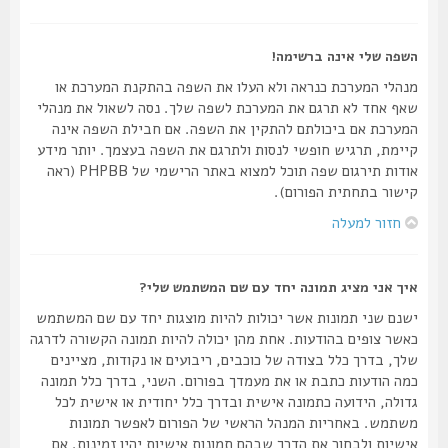
השפה שלי אינה ברשימה!
מנהלי המערכת כנראה ולא העלו את השפה בהתקנת המערכת או
שאף אחד לא תרגם את המערכת לשפה שלך. נסה לשאול את מנהלי
המערכת אם ביכולתם להתקין את השפה. אם חבילת השפה אינה
קיימת, תרגיש חופשי לנסות ולתרגם את השפה בעצמך. יותר מידע
אודות תירגום שפה תוכל למצוא באתר הרישמי של PHPBB (ראה
קישור בתחתית הפורום).
חזור למעלה
איך אני מציג תמונה יחד עם שם המשתמש שלי?
ישנם שני תמונות אשר יכולות להיות מוצגות יחד עם שם המשתמש
כאשר צופים בהודעות. אחת מהן יכולה להיות תמונה הקשורה לדרגה
שלך, בדרך כלל בצודה של כוכבים, ריבועים או נקודות, מציינים
כמה הודעות כתבת או את מעמדך בפורום. השני, בדרך כלל תמונה
גדולה, הידועה כתמונה אישית ובדרך כלל יחודית או אישית לכל
משתמש. באחריות המנהל הראשי של הפורום לאפשר תמונות
אישיות ולבחור את הדרך שבהם תמונות אישיות יהיו זמינות. אם