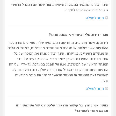
אינך יכול להשתמש בתמונות אישיות, צור קשר עם המנהל הראשי
של הפורום ושאל אותו לסיבה.
חזור למעלה
מהו הדירוג שלי וכיצד אני משנה אותו?
דירוגים, אשר מופיעים תחת שם המשתמש שלך, מציינים את מספר
ההודעות אשר שלחת או מזהים משתמשים מסויימים, למשל מנהלים
או מנהלים ראשיים. כעיקרון, אינך יכול לשנות את הנוסח של כל
אחד מדירוגי המערכת באופן ישיר מפני שהם נקבעים על-ידי
המנהל הראשי של המערכת. אנא אל תפגע במערכת על-ידי שליחת
הודעות מיותרות רק כדי הגדיל את הדירוג שלך. רוב המערכות לא
יאפשרו זאת והמנהל או המנהל הראשי יקטין את מונה ההודעות
שלך.
חזור למעלה
כאשר אני לוחץ על קישור הדואר האלקטרוני של משתמש הוא
מבקש ממני להתחבר?