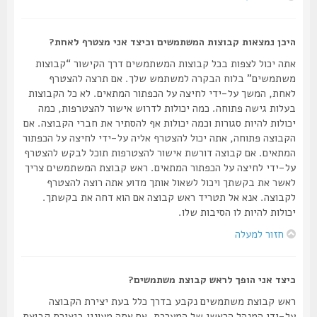
היכן נמצאות קבוצות המשתמשים וכיצד אני מצטרף לאחת?
אתה יכול לצפות בכל קבוצות המשתמשים דרך הקישור “קבוצות
משתמשים” בלוח הבקרה למשתמש שלך. אם תרצה להצטרף
לאחת, המשך על-ידי לחיצה על הכפתור המתאים. לא כל הקבוצות
בעלות גישה פתוחה. כמה יכולות לדרוש אישור להצטרפות, כמה
יכולות להיות סגורות וכמה יכולות אף להסתיר את חברי הקבוצה. אם
הקבוצה פתוחה, אתה יכול להצטרף אליה על-ידי לחיצה על הכפתור
המתאים. אם קבוצה דורשת אישור להצטרפות תוכל לבקש להצטרף
על-ידי לחיצה על הכפתור המתאים. ראש קבוצת המשתמשים צריך
לאשר את בקשתך ויכול לשאול אותך מדוע אתה רוצה להצטרף
לקבוצה. אנא אל תטריד ראש קבוצה אם הוא דחה את בקשתך.
יכולות להיות לו הסיבות שלו.
חזור למעלה
כיצד אני הופך לראש קבוצת משתמשים?
ראש קבוצת משתמשים נקבע בדרך כלל בעת יצירת הקבוצה
על-ידי המנהל הראשי של המערכת. אם אתה מעונין ביצירת קבוצת