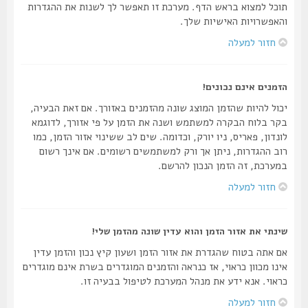
תוכל למצוא בראש הדף. מערכת זו תאפשר לך לשנות את ההגדרות
והאפשרויות האישיות שלך.
חזור למעלה
הזמנים אינם נכונים!
יכול להיות שהזמן המוצג שונה מהזמנים באזורך. אם זאת הבעיה,
בקר בלוח הבקרה למשתמש ושנה את הזמן על פי אזורך, לדוגמא
לונדון, פאריס, ניו יורק, וכדומה. שים לב ששינוי אזור הזמן, כמו
רוב ההגדרות, ניתן אך ורק למשתמשים רשומים. אם אינך רשום
במערכת, זה הזמן הנכון להרשם.
חזור למעלה
שינתי את אזור הזמן והוא עדין שונה מהזמן שלי!
אם אתה בטוח שהגדרת את אזור הזמן ושעון קיץ נכון והזמן עדין
אינו מכוון כראוי, אז כנראה והזמנים המוגדרים בשרת אינם מוגדרים
כראוי. אנא ידע את מנהל המערכת לטיפול בבעיה זו.
חזור למעלה