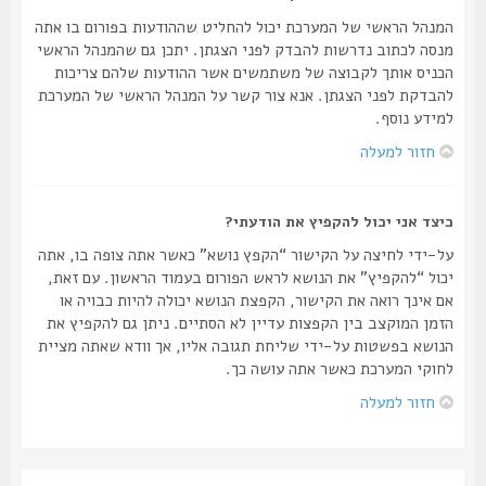
המנהל הראשי של המערכת יכול להחליט שההודעות בפורום בו אתה
מנסה לכתוב נדרשות להבדק לפני הצגתן. יתכן גם שהמנהל הראשי
הכניס אותך לקבוצה של משתמשים אשר ההודעות שלהם צריכות
להבדקת לפני הצגתן. אנא צור קשר על המנהל הראשי של המערכת
למידע נוסף.
חזור למעלה
כיצד אני יכול להקפיץ את הודעתי?
על-ידי לחיצה על הקישור “הקפץ נושא” כאשר אתה צופה בו, אתה
יכול “להקפיץ” את הנושא לראש הפורום בעמוד הראשון. עם זאת,
אם אינך רואה את הקישור, הקפצת הנושא יכולה להיות כבויה או
הזמן המוקצב בין הקפצות עדיין לא הסתיים. ניתן גם להקפיץ את
הנושא בפשטות על-ידי שליחת תגובה אליו, אך וודא שאתה מציית
לחוקי המערכת כאשר אתה עושה כך.
חזור למעלה