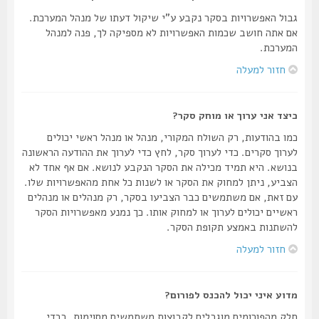
גבול האפשרויות בסקר נקבע ע"י שיקול דעתו של מנהל המערכת.
אם אתה חושב שכמות האפשרויות לא מספיקה לך, פנה למנהל
המערכת.
חזור למעלה
כיצד אני ערוך או מוחק סקר?
כמו בהודעות, רק השולח המקורי, מנהל או מנהל ראשי יכולים
לערוך סקרים. כדי לערוך סקר, לחץ כדי לערוך את ההודעה הראשונה
בנושא. היא תמיד מכילה את הסקר הנקבע לנושא. אם אף אחד לא
הצביע, ניתן למחוק את הסקר או לשנות כל אחת מהאפשרויות שלו.
עם זאת, אם משתמשים כבר הצביעו בסקר, רק מנהלים או מנהלים
ראשיים יכולים לערוך או למחוק אותו. כך נמנע מאפשרויות הסקר
להשתנות באמצע תקופת הסקר.
חזור למעלה
מדוע איני יכול להכנס לפורום?
חלק מהפורומים מוגבלים לקבוצות משתמשים מסוימות. בכדי