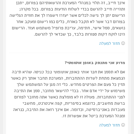
אינך חייב, זה תלוי במנהלי המערכת והרשאותיהם בפורום, יתכן
ותהייה חייב להרשם בכדי לשלוח הודעות בפורום. בכל מקרה;
הרישום יתן לך גישה לכלים אשר יעזרו וישפרו לך את חווית הגלישה
בפורום דבר אשר לא תקבל כאורח, כלים כמו רישום ומעקב אחר
נושאים, סמל אישי, חתימה, עריכת פרופיל משתמש ועוד. הרישום
הינו לוקח דקות ספורות בלבד, כך שכדאי לך להרשם.
חזור למעלה
מדוע אני מתנתק באופן אוטומטי?
אם לא תסמן את
חבר אותי באופן אוטומטי בכל כניסה
שהיא תיבה
הנמצאת מתחת לשדות ההתחברות, המערכת תחבר אותך רק כאשר
תזין כל פעם את הפרטים מחדש. כלי זה מגן על המשתמש שלך
משימוש על ידי אדם אחר. בכדי להישאר מחובר, סמן את התיבה
לפני ההתחברות. פעולה זו לא מומלצת כאשר אתה מחובר לפורום
ברשת מחשבים, כדוגמא בסיפריות, קפה אינטרנט, מחשבי
מעבדות באוניברסיטה, וכדומה. אם אינך רואה את התיבה, כנראה
ומנהל המערכת ביטל את אפשרות זו.
חזור למעלה