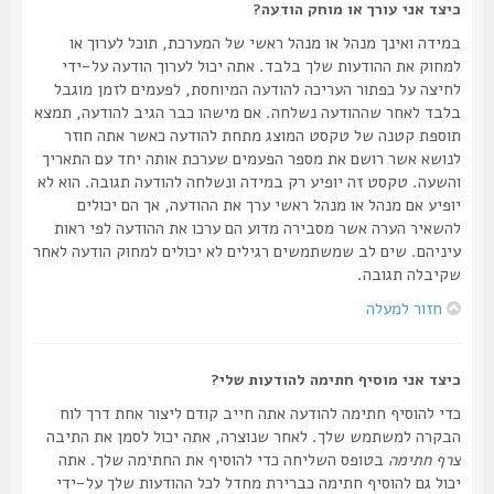
כיצד אני עורך או מוחק הודעה?
במידה ואינך מנהל או מנהל ראשי של המערכת, תוכל לערוך או
למחוק את ההודעות שלך בלבד. אתה יכול לערוך הודעה על-ידי
לחיצה על כפתור העריכה להודעה המיוחסת, לפעמים לזמן מוגבל
בלבד לאחר שההודעה נשלחה. אם מישהו כבר הגיב להודעה, תמצא
תוספת קטנה של טקסט המוצג מתחת להודעה כאשר אתה חוזר
לנושא אשר רושם את מספר הפעמים שערכת אותה יחד עם התאריך
והשעה. טקסט זה יופיע רק במידה ונשלחה להודעה תגובה. הוא לא
יופיע אם מנהל או מנהל ראשי ערך את ההודעה, אך הם יכולים
להשאיר הערה אשר מסבירה מדוע הם ערכו את ההודעה לפי ראות
עיניהם. שים לב שמשתמשים רגילים לא יכולים למחוק הודעה לאחר
שקיבלה תגובה.
חזור למעלה
כיצד אני מוסיף חתימה להודעות שלי?
כדי להוסיף חתימה להודעה אתה חייב קודם ליצור אחת דרך לוח
הבקרה למשתמש שלך. לאחר שנוצרה, אתה יכול לסמן את התיבה
צרף חתימה
בטופס השליחה כדי להוסיף את החתימה שלך. אתה
יכול גם להוסיף חתימה כברירת מחדל לכל ההודעות שלך על-ידי