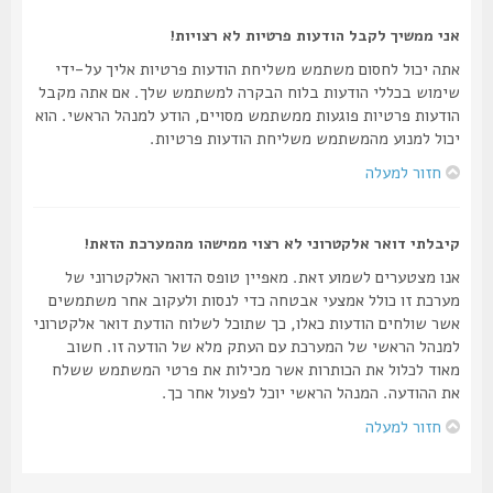
אני ממשיך לקבל הודעות פרטיות לא רצויות!
אתה יכול לחסום משתמש משליחת הודעות פרטיות אליך על-ידי
שימוש בכללי הודעות בלוח הבקרה למשתמש שלך. אם אתה מקבל
הודעות פרטיות פוגעות ממשתמש מסויים, הודע למנהל הראשי. הוא
יכול למנוע מהמשתמש משליחת הודעות פרטיות.
חזור למעלה
קיבלתי דואר אלקטרוני לא רצוי ממישהו מהמערכת הזאת!
אנו מצטערים לשמוע זאת. מאפיין טופס הדואר האלקטרוני של
מערכת זו כולל אמצעי אבטחה כדי לנסות ולעקוב אחר משתמשים
אשר שולחים הודעות כאלו, כך שתוכל לשלוח הודעת דואר אלקטרוני
למנהל הראשי של המערכת עם העתק מלא של הודעה זו. חשוב
מאוד לכלול את הכותרות אשר מכילות את פרטי המשתמש ששלח
את ההודעה. המנהל הראשי יוכל לפעול אחר כך.
חזור למעלה