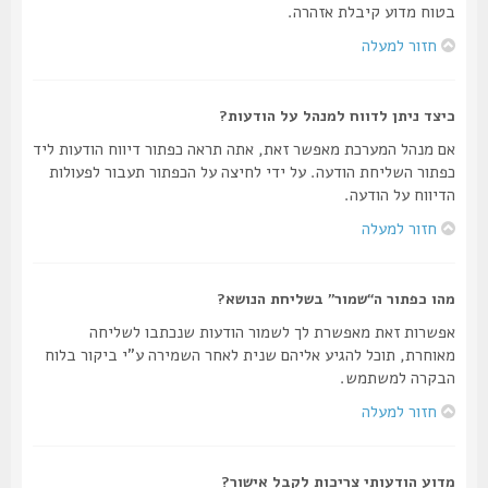
בטוח מדוע קיבלת אזהרה.
חזור למעלה
כיצד ניתן לדווח למנהל על הודעות?
אם מנהל המערכת מאפשר זאת, אתה תראה כפתור דיווח הודעות ליד
כפתור השליחת הודעה. על ידי לחיצה על הכפתור תעבור לפעולות
הדיווח על הודעה.
חזור למעלה
מהו כפתור ה“שמור” בשליחת הנושא?
אפשרות זאת מאפשרת לך לשמור הודעות שנכתבו לשליחה
מאוחרת, תוכל להגיע אליהם שנית לאחר השמירה ע"י ביקור בלוח
הבקרה למשתמש.
חזור למעלה
מדוע הודעותי צריכות לקבל אישור?