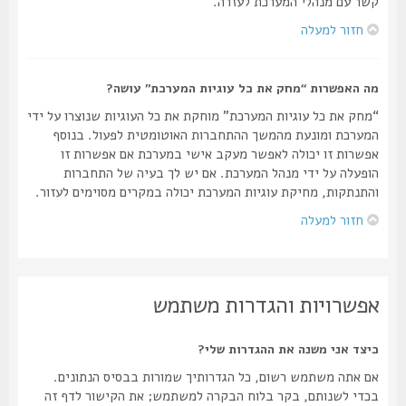
קשר עם מנהלי המערכת לעזרה.
חזור למעלה
מה האפשרות “מחק את כל עוגיות המערכת” עושה?
“מחק את כל עוגיות המערכת” מוחקת את כל העוגיות שנוצרו על ידי
המערכת ומונעת מהמשך ההתחברות האוטומטית לפעול. בנוסף
אפשרות זו יכולה לאפשר מעקב אישי במערכת אם אפשרות זו
הופעלה על ידי מנהל המערכת. אם יש לך בעיה של התחברות
והתנתקות, מחיקת עוגיות המערכת יכולה במקרים מסוימים לעזור.
חזור למעלה
אפשרויות והגדרות משתמש
כיצד אני משנה את ההגדרות שלי?
אם אתה משתמש רשום, כל הגדרותיך שמורות בבסיס הנתונים.
בכדי לשנותם, בקר בלוח הבקרה למשתמש; את הקישור לדף זה