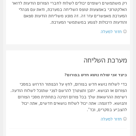
רק משתמשים רשומים יכולים לשלוח לחברי הפורום הודעות לדואר
האלקטרוני באמצעות טופס השליחה במערכת, וזאת עם מנהלי
המערכת מאפשרים עזר זה. זה מונע משליחת הודעות ספאם
והודעות היכולות לפגוע במשתמשי המערכת.
חזור למעלה
מערכת השליחה
כיצד אני שולח נושא חדש בפורום?
כדי לשלוח נושא חדש בפורום, לחץ על הכפתור הדרוש במסכי
הפורום או הנושא. יתכן ותצטרך להרשם לפני שתוכל לשלוח הודעה.
רשימת ההרשאות שלך בכל פורום זמינה בתחתית מסכי הפורום
והנושא. לדוגמה: אתה יכול לשלוח נושאים חדשים, אתה יכול
להצביע בסקרים, וכד'.
חזור למעלה