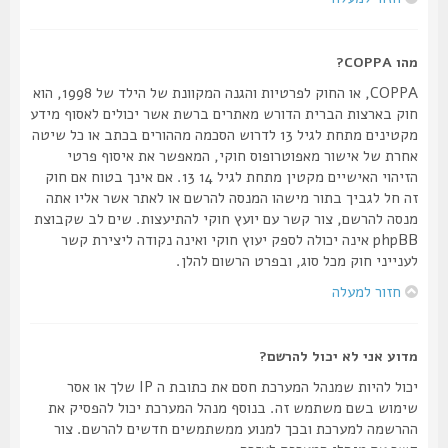
מהו COPPA?
COPPA, או החוק לפרטיות והגנה המקוונת של הילד של 1998, הוא
חוק בארצות הברית הדורש מאתרים ברשת אשר יכולים לאסוף מידע
מקטינים מתחת לגיל 13 לדרוש הסכמה מההורים בכתב או כל שיטה
אחרת של אישור מאפוטרופוס חוקי, המאפשר את איסוף פרטי
הזיהוי האישיים מקטין מתחת לגיל 14 13. אם אינך בטוח אם חוק
זה חל לגביך בתור מישהו המנסה להרשם או לאתר אשר אליו אתה
מנסה להרשם, צור קשר עם יועץ חוקי להתיעצות. שים לב שקבוצת
phpBB אינה יכולה לספק יעוץ חוקי ואינה נקודה ליצירת קשר
לענייני חוק מכל סוג, ובפרט הרשום להלן.
חזור למעלה
מדוע אני לא יכול להרשם?
יכול להיות שמנהל המערכת חסם את כתובת ה IP שלך או אסר
שימוש בשם משתמש זה. בנוסף מנהל המערכת יכול להפסיק את
ההרשמה למערכת ובכך למנוע ממשתמשים חדשים להרשם. צור