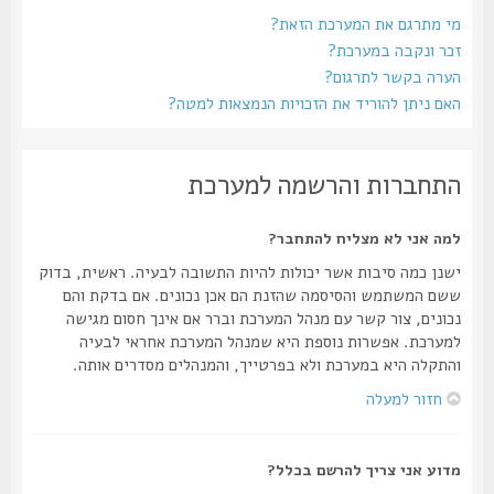
מי מתרגם את המערכת הזאת?
זכר ונקבה במערכת?
הערה בקשר לתרגום?
האם ניתן להוריד את הזכויות הנמצאות למטה?
התחברות והרשמה למערכת
למה אני לא מצליח להתחבר?
ישנן כמה סיבות אשר יכולות להיות התשובה לבעיה. ראשית, בדוק
ששם המשתמש והסיסמה שהזנת הם אכן נכונים. אם בדקת והם
נכונים, צור קשר עם מנהל המערכת וברר אם אינך חסום מגישה
למערכת. אפשרות נוספת היא שמנהל המערכת אחראי לבעיה
והתקלה היא במערכת ולא בפרטייך, והמנהלים מסדרים אותה.
חזור למעלה
מדוע אני צריך להרשם בכלל?