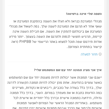
השפה שלי אינה ברשימה!
מנהלי המערכת כנראה ולא העלו את השפה בהתקנת המערכת או
שאף אחד לא תרגם את המערכת לשפה שלך. נסה לשאול את מנהלי
המערכת אם ביכולתם להתקין את השפה. אם חבילת השפה אינה
קיימת, תרגיש חופשי לנסות ולתרגם את השפה בעצמך. יותר מידע
אודות תירגום שפה תוכל למצוא באתר הרישמי של PHPBB (ראה
קישור בתחתית הפורום).
חזור למעלה
איך אני מציג תמונה יחד עם שם המשתמש שלי?
ישנם שני תמונות אשר יכולות להיות מוצגות יחד עם שם המשתמש
כאשר צופים בהודעות. אחת מהן יכולה להיות תמונה הקשורה לדרגה
שלך, בדרך כלל בצודה של כוכבים, ריבועים או נקודות, מציינים
כמה הודעות כתבת או את מעמדך בפורום. השני, בדרך כלל תמונה
גדולה, הידועה כתמונה אישית ובדרך כלל יחודית או אישית לכל
משתמש. באחריות המנהל הראשי של הפורום לאפשר תמונות
אישיות ולבחור את הדרך שבהם תמונות אישיות יהיו זמינות. אם