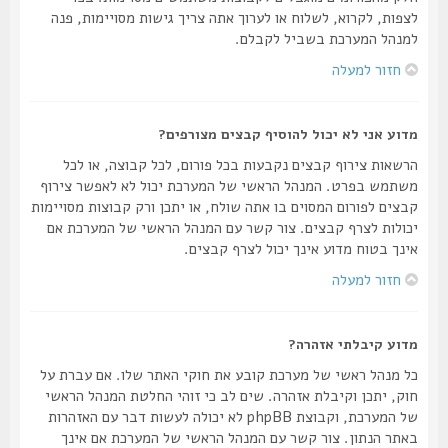
לצפות, לקרוא, לשלוח או לערוך אתה צריך גישות מסויימות, פנה
למנהל המערכת בשביל לקבלם.
חזור למעלה
מדוע אני לא יכול להוסיף קבצים מצורפים?
הרשאות צירוף קבצים נקבעות בכל פורום, לכל קבוצה, או לכל
משתמש בפרט. המנהל הראשי של המערכת יכול לא לאפשר צירוף
קבצים לפורום המסוים בו אתה שולח, או יתכן ורק קבוצות מסויימות
יכולות לצרף קבצים. צור קשר עם המנהל הראשי של המערכת אם
אינך בטוח מדוע אינך יכול לצרף קבצים.
חזור למעלה
מדוע קיבלתי אזהרה?
כל מנהל ראשי של מערכת קובע את חוקי האתר שלו. אם עברת על
חוק, יתכן וקיבלת אזהרה. שים לב כי זוהי החלטת המנהל הראשי
של המערכת, וקבוצת phpBB לא יכולה לעשות דבר עם האזהרות
באתר הנתון. צור קשר עם המנהל הראשי של המערכת אם אינך