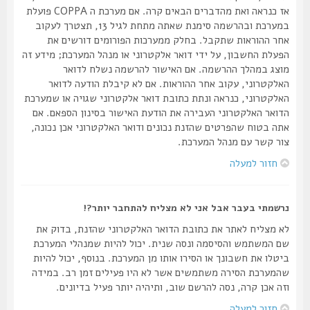
אז כנראה ואת מהדברים הבאים קרה. אם מערכת ה COPPA פועלת
במערכת ובהרשמה סימנת שאתה מתחת לגיל 13, תצטרך לעקוב
אחר ההוראות שתקבל. בחלק ממערכות הפורומים דורשים את
הפעלת החשבון, על ידי דואר אלקטרוני או מנהל המערכת; מידע זה
מוצג במהלך ההרשמה. אם האישור להרשמה נשלח לדואר
האלקטרוני, עקוב אחר ההוראות. אם לא קיבלת הודעה לדואר
האלקטרוני, כנראה ונתת כתובת דואר אלקטרוני שגויה או שמערכת
הדואר האלקטרוני העבירה את הודעת האישור בסינון הספאם. אם
אתה בטוח שהפרטים שהזנת נכונים ודואר האלקטרוני אכן נכונה,
צור קשר עם מנהל המערכת.
חזור למעלה
נרשמתי בעבר אבל אני לא מצליח להתחבר יותר?!
לא מצליח לאתר את כתובת הדואר האלקטרוני שהזנת, בדוק את
שם המשתמש והסיסמה ונסה שנית. יכול להיות שמנהלי המערכת
ביטלו את חשבונך או הסירו אותו מן המערכת. בנוסף, יכול להיות
שהמערכת הסירה משתמשים אשר לא היו פעילים זמן רב. במידה
וזה אכן קרה, נסה להרשם שוב, ותיהיה יותר פעיל בדיונים.
חזור למעלה