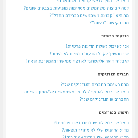
כיצד אני הופך לראש קבוצת משתמשים?
למה קבוצות משתמשים מסויימות מופיעות בצבעים שונים?
מה היא “קבוצת משתמשים כברירת מחדל”?
מהו הקישור “הצוות”?
הודעות פרטיות
אני לא יכול לשלוח הודעות פרטיות!
אני ממשיך לקבל הודעות פרטיות לא רצויות!
קיבלתי דואר אלקטרוני לא רצוי ממישהו מהמערכת הזאת!
חברים ונודניקים
מהם רשימת החברים והנודניקים שלי?
כיצד אני יכול להוסיף / להסיר משתמשים אל/מתוך רשימת
החברים או הנודניקים שלי?
חיפוש בפורומים
כיצד אני יכול לחפש בפורום או בפורומים?
מדוע החיפוש שלי לא מחזיר תוצאות?
מדוע החיפוש שלי מחזיר עמוד ריק!?