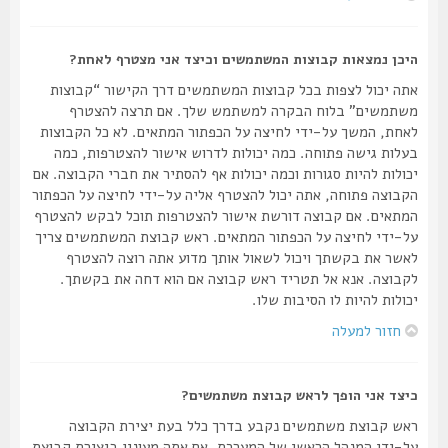
היכן נמצאות קבוצות המשתמשים וכיצד אני מצטרף לאחת?
אתה יכול לצפות בכל קבוצות המשתמשים דרך הקישור “קבוצות
משתמשים” בלוח הבקרה למשתמש שלך. אם תרצה להצטרף
לאחת, המשך על-ידי לחיצה על הכפתור המתאים. לא כל הקבוצות
בעלות גישה פתוחה. כמה יכולות לדרוש אישור להצטרפות, כמה
יכולות להיות סגורות וכמה יכולות אף להסתיר את חברי הקבוצה. אם
הקבוצה פתוחה, אתה יכול להצטרף אליה על-ידי לחיצה על הכפתור
המתאים. אם קבוצה דורשת אישור להצטרפות תוכל לבקש להצטרף
על-ידי לחיצה על הכפתור המתאים. ראש קבוצת המשתמשים צריך
לאשר את בקשתך ויכול לשאול אותך מדוע אתה רוצה להצטרף
לקבוצה. אנא אל תטריד ראש קבוצה אם הוא דחה את בקשתך.
יכולות להיות לו הסיבות שלו.
חזור למעלה
כיצד אני הופך לראש קבוצת משתמשים?
ראש קבוצת משתמשים נקבע בדרך כלל בעת יצירת הקבוצה
על-ידי המנהל הראשי של המערכת. אם אתה מעונין ביצירת קבוצת