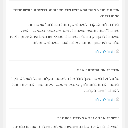
איך אני מונע משם המשתמש שלי מלהופיע ברשימת המשתמשים
המחוברים?
בעזרת לוח הבקרה למשתמש, תחת הכותרת “אפשרויות
מערכת”,אתה תמצא אפשרות
הסתר את מצבי כמחובר
. הפעל
אפשרות זו
ורק מנהלי המערכת, מנהלי פורומים ואתה עצמך תיהיו
כן
אלה שיראו אותך מחובר. אתה תספר כמשתמש מוסתר.
חזור למעלה
איבדתי את הסיסמה שלי!
אל תלחץ! כאשר אינך זוכר את הסיסמה, בקלות תוכל לאפסה. בקר
בעמוד ההתחברות ולחץ
שחכתי סיסמה
. עקוב אחר ההוראות ותוכל
להתחבר שוב בקרוב.
חזור למעלה
נרשמתי אבל אני לא מצליח להתחבר!
ראשית, בדוק את שם המשתמש והסיסמה שהזנת. אם הם נכונים,