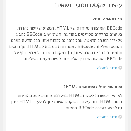
עיצוב טקסט וסוגי נושאים
מה זה BBCode?
BBCode הוא צורה מיוחדת של HTML, המציע שליטה נהדרת
בעיצוב בחלקים מסויימים בהודעה. השימוש ב BBCode נקבע
על-ידי המנהל הראשי, אבל ניתן גם לכבות אותו בכל הודעה בפרט
מטופס השליחה. BBCode עצמו דומה במבנה ל HTML, אך התגים
תחמים בסוגריים המרובעים [ ו ] במקום ב < ו >. למידע נוסף על
BBCode ראה את המדריך אליו ניתן לגשת מעמוד השליחה.
חזור למעלה
האם אני יכול להשתמש ב HTML?
לא. אין אפשרות לשלוח HTML במערכת זו והוא יוצג בהודעות
בתור HTML. רוב עיצובי הטקסט אשר ניתן לבצע ב HTML ניתן
גם לבצע בעזרת BBCode במקום.
חזור למעלה