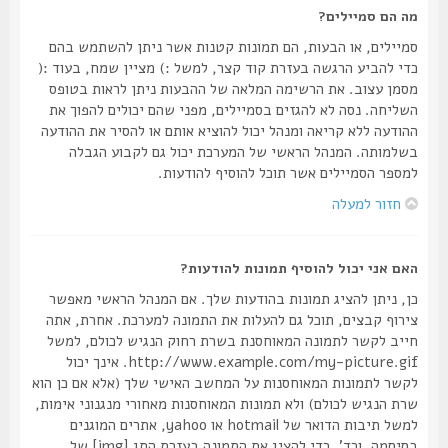
מה הם סמיילים?
סמיילים, או הבעות, הם תמונות קטנות אשר ניתן להשתמש בהם
כדי להביע הרגשה בעזרת קוד קצר, למשל :) מציין שמח, בעוד :(
מסמן עצוב. את הרשימה המלאה של ההבעות ניתן לראות בטופס
השליחה. נסה לא להגזים בסמיילים, מפני שהם יכולים להפוך את
ההודעה ללא קריאה ומנהל יכול להוציא אותם או להסיר את ההודעה
בשלמותה. המנהל הראשי של המערכת יכול גם לקבוע הגבלה
למספר הסמיילים אשר תוכל להוסיף להודעות.
חזור למעלה
האם אני יכול להוסיף תמונות להודעות?
כן, ניתן להציג תמונות בהודעות שלך. אם המנהל הראשי מאפשר
צירוף קבצים, תוכל גם להעלות את התמונה למערכת. אחרת, אתה
חייב לקשר לתמונה המאוחסנת בשרת רחוק הנגיש לכולם, למשל
http://www.example.com/my-picture.gif. אינך יכול
לקשר לתמונות המאוחסנות על המחשב האישי שלך (אלא אם כן הוא
שרת הנגיש לכולם) ולא תמונות המאוחסנות מאחורי מנגנוני אימות,
למשל תיבות הדואר של hotmail או yahoo, אתרים המוגנים
בסיסמה, וכד'. כדי להציג את התמונה בעזרת התג [img] של