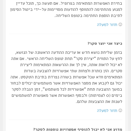
בחירת האפשרות המתאימה בפרופיל. אם תעשה כך, תוכל עדיין
למנוע מהחתימה להתווסף להודעות מסויימות על-ידי ביטול הסימון
לתיבת הוספת החתימה בטופס השליחה.
חזור למעלה
כיצד אני יוצר סקר?
בזמן שליחת נושא חדש או עריכת ההודעה הראשונה של הנושא,
לחץ על התווית “יצירת סקר” תחת טופס השליחה הראשי. אם אתה
לא יכול לראות אותה, אין לך את ההרשאות המתאימות ליצירת
סקרים. הזן כותרת ולפחות שתי אפשרויות להצבעה בשדות
המתאימים וודא שכל אפשרות בשורה נפרדת בתיבת הטקסט. אתה
יכול גם לקבוע את מספר האפשרויות אשר משתמשים יכולים לבחור
במשך ההצבעה תחת “אפשרויות לכל משתמש”, זמן הגבלה לסקר
בימים (0 לצמיתות) ולבסוף האפשרות אשר מאפשרת למשתמשים
לשנות את ההצבעות שלהם.
חזור למעלה
מדוע אני לא יכול להוסיף אפשרויות נוספות לסקר?