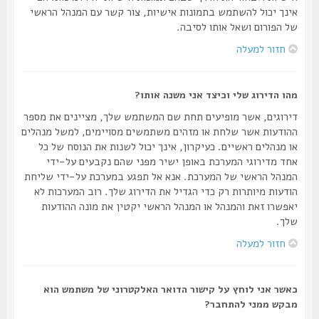
אינך יכול להשתמש בתמונות אישיות, צור קשר עם המנהל הראשי
של הפורום ושאל אותו לסיבה.
חזור למעלה
מהו הדירוג שלי וכיצד אני משנה אותו?
דירוגים, אשר מופיעים תחת שם המשתמש שלך, מציינים את מספר
ההודעות אשר שלחת או מזהים משתמשים מסויימים, למשל מנהלים
או מנהלים ראשיים. כעיקרון, אינך יכול לשנות את הנוסח של כל
אחד מדירוגי המערכת באופן ישיר מפני שהם נקבעים על-ידי
המנהל הראשי של המערכת. אנא אל תפגע במערכת על-ידי שליחת
הודעות מיותרות רק כדי הגדיל את הדירוג שלך. רוב המערכות לא
יאפשרו זאת והמנהל או המנהל הראשי יקטין את מונה ההודעות
שלך.
חזור למעלה
כאשר אני לוחץ על קישור הדואר האלקטרוני של משתמש הוא
מבקש ממני להתחבר?