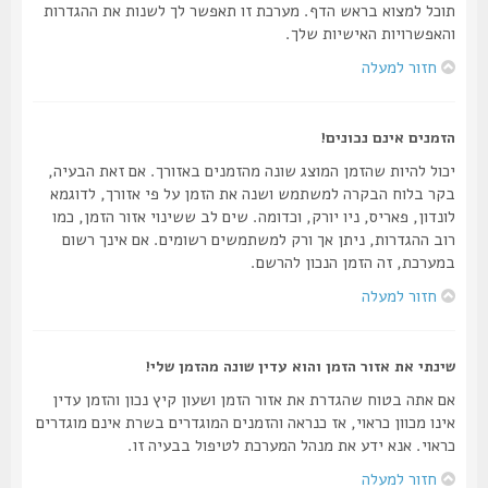
תוכל למצוא בראש הדף. מערכת זו תאפשר לך לשנות את ההגדרות
והאפשרויות האישיות שלך.
חזור למעלה
הזמנים אינם נכונים!
יכול להיות שהזמן המוצג שונה מהזמנים באזורך. אם זאת הבעיה,
בקר בלוח הבקרה למשתמש ושנה את הזמן על פי אזורך, לדוגמא
לונדון, פאריס, ניו יורק, וכדומה. שים לב ששינוי אזור הזמן, כמו
רוב ההגדרות, ניתן אך ורק למשתמשים רשומים. אם אינך רשום
במערכת, זה הזמן הנכון להרשם.
חזור למעלה
שינתי את אזור הזמן והוא עדין שונה מהזמן שלי!
אם אתה בטוח שהגדרת את אזור הזמן ושעון קיץ נכון והזמן עדין
אינו מכוון כראוי, אז כנראה והזמנים המוגדרים בשרת אינם מוגדרים
כראוי. אנא ידע את מנהל המערכת לטיפול בבעיה זו.
חזור למעלה