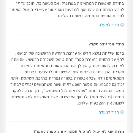
בחירת האפשרות המתאימה בפרופיל. אם תעשה כך, תוכל עדיין
למנוע מהחתימה להתווסף להודעות מסויימות על-ידי ביטול הסימון
לתיבת הוספת החתימה בטופס השליחה.
חזור למעלה
כיצד אני יוצר סקר?
בזמן שליחת נושא חדש או עריכת ההודעה הראשונה של הנושא,
לחץ על התווית “יצירת סקר” תחת טופס השליחה הראשי. אם אתה
לא יכול לראות אותה, אין לך את ההרשאות המתאימות ליצירת
סקרים. הזן כותרת ולפחות שתי אפשרויות להצבעה בשדות
המתאימים וודא שכל אפשרות בשורה נפרדת בתיבת הטקסט. אתה
יכול גם לקבוע את מספר האפשרויות אשר משתמשים יכולים לבחור
במשך ההצבעה תחת “אפשרויות לכל משתמש”, זמן הגבלה לסקר
בימים (0 לצמיתות) ולבסוף האפשרות אשר מאפשרת למשתמשים
לשנות את ההצבעות שלהם.
חזור למעלה
מדוע אני לא יכול להוסיף אפשרויות נוספות לסקר?