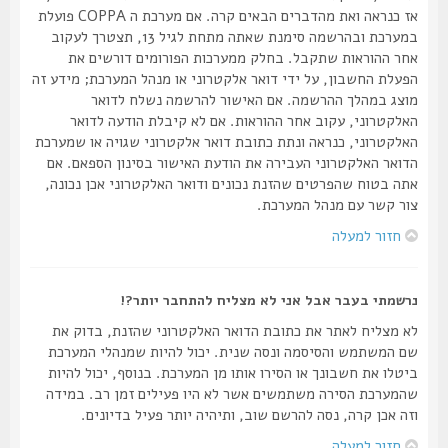
אז כנראה ואת מהדברים הבאים קרה. אם מערכת ה COPPA פועלת
במערכת ובהרשמה סימנת שאתה מתחת לגיל 13, תצטרך לעקוב
אחר ההוראות שתקבל. בחלק ממערכות הפורומים דורשים את
הפעלת החשבון, על ידי דואר אלקטרוני או מנהל המערכת; מידע זה
מוצג במהלך ההרשמה. אם האישור להרשמה נשלח לדואר
האלקטרוני, עקוב אחר ההוראות. אם לא קיבלת הודעה לדואר
האלקטרוני, כנראה ונתת כתובת דואר אלקטרוני שגויה או שמערכת
הדואר האלקטרוני העבירה את הודעת האישור בסינון הספאם. אם
אתה בטוח שהפרטים שהזנת נכונים ודואר האלקטרוני אכן נכונה,
צור קשר עם מנהל המערכת.
חזור למעלה
נרשמתי בעבר אבל אני לא מצליח להתחבר יותר?!
לא מצליח לאתר את כתובת הדואר האלקטרוני שהזנת, בדוק את
שם המשתמש והסיסמה ונסה שנית. יכול להיות שמנהלי המערכת
ביטלו את חשבונך או הסירו אותו מן המערכת. בנוסף, יכול להיות
שהמערכת הסירה משתמשים אשר לא היו פעילים זמן רב. במידה
וזה אכן קרה, נסה להרשם שוב, ותיהיה יותר פעיל בדיונים.
חזור למעלה