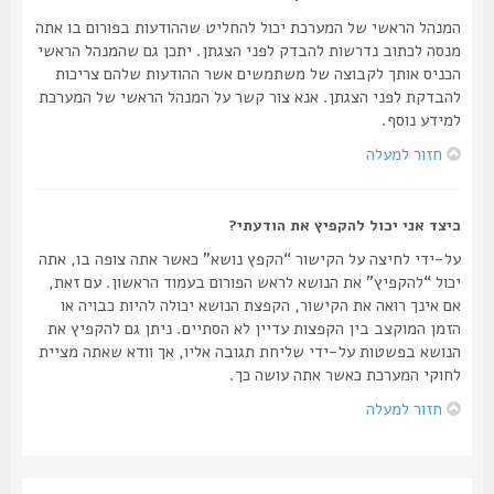
המנהל הראשי של המערכת יכול להחליט שההודעות בפורום בו אתה
מנסה לכתוב נדרשות להבדק לפני הצגתן. יתכן גם שהמנהל הראשי
הכניס אותך לקבוצה של משתמשים אשר ההודעות שלהם צריכות
להבדקת לפני הצגתן. אנא צור קשר על המנהל הראשי של המערכת
למידע נוסף.
חזור למעלה
כיצד אני יכול להקפיץ את הודעתי?
על-ידי לחיצה על הקישור “הקפץ נושא” כאשר אתה צופה בו, אתה
יכול “להקפיץ” את הנושא לראש הפורום בעמוד הראשון. עם זאת,
אם אינך רואה את הקישור, הקפצת הנושא יכולה להיות כבויה או
הזמן המוקצב בין הקפצות עדיין לא הסתיים. ניתן גם להקפיץ את
הנושא בפשטות על-ידי שליחת תגובה אליו, אך וודא שאתה מציית
לחוקי המערכת כאשר אתה עושה כך.
חזור למעלה