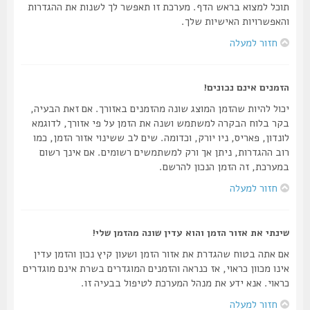
תוכל למצוא בראש הדף. מערכת זו תאפשר לך לשנות את ההגדרות
והאפשרויות האישיות שלך.
חזור למעלה
הזמנים אינם נכונים!
יכול להיות שהזמן המוצג שונה מהזמנים באזורך. אם זאת הבעיה,
בקר בלוח הבקרה למשתמש ושנה את הזמן על פי אזורך, לדוגמא
לונדון, פאריס, ניו יורק, וכדומה. שים לב ששינוי אזור הזמן, כמו
רוב ההגדרות, ניתן אך ורק למשתמשים רשומים. אם אינך רשום
במערכת, זה הזמן הנכון להרשם.
חזור למעלה
שינתי את אזור הזמן והוא עדין שונה מהזמן שלי!
אם אתה בטוח שהגדרת את אזור הזמן ושעון קיץ נכון והזמן עדין
אינו מכוון כראוי, אז כנראה והזמנים המוגדרים בשרת אינם מוגדרים
כראוי. אנא ידע את מנהל המערכת לטיפול בבעיה זו.
חזור למעלה