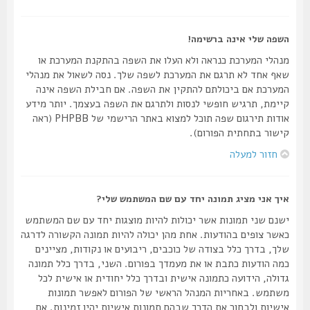
השפה שלי אינה ברשימה!
מנהלי המערכת כנראה ולא העלו את השפה בהתקנת המערכת או
שאף אחד לא תרגם את המערכת לשפה שלך. נסה לשאול את מנהלי
המערכת אם ביכולתם להתקין את השפה. אם חבילת השפה אינה
קיימת, תרגיש חופשי לנסות ולתרגם את השפה בעצמך. יותר מידע
אודות תירגום שפה תוכל למצוא באתר הרישמי של PHPBB (ראה
קישור בתחתית הפורום).
חזור למעלה
איך אני מציג תמונה יחד עם שם המשתמש שלי?
ישנם שני תמונות אשר יכולות להיות מוצגות יחד עם שם המשתמש
כאשר צופים בהודעות. אחת מהן יכולה להיות תמונה הקשורה לדרגה
שלך, בדרך כלל בצודה של כוכבים, ריבועים או נקודות, מציינים
כמה הודעות כתבת או את מעמדך בפורום. השני, בדרך כלל תמונה
גדולה, הידועה כתמונה אישית ובדרך כלל יחודית או אישית לכל
משתמש. באחריות המנהל הראשי של הפורום לאפשר תמונות
אישיות ולבחור את הדרך שבהם תמונות אישיות יהיו זמינות. אם