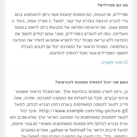
מה הם סמיילים?
סמיילים, או הבעות, הם תמונות קטנות אשר ניתן להשתמש בהם
כדי להביע הרגשה בעזרת קוד קצר, למשל :) מציין שמח, בעוד :(
מסמן עצוב. את הרשימה המלאה של ההבעות ניתן לראות בטופס
השליחה. נסה לא להגזים בסמיילים, מפני שהם יכולים להפוך את
ההודעה ללא קריאה ומנהל יכול להוציא אותם או להסיר את ההודעה
בשלמותה. המנהל הראשי של המערכת יכול גם לקבוע הגבלה
למספר הסמיילים אשר תוכל להוסיף להודעות.
חזור למעלה
האם אני יכול להוסיף תמונות להודעות?
כן, ניתן להציג תמונות בהודעות שלך. אם המנהל הראשי מאפשר
צירוף קבצים, תוכל גם להעלות את התמונה למערכת. אחרת, אתה
חייב לקשר לתמונה המאוחסנת בשרת רחוק הנגיש לכולם, למשל
http://www.example.com/my-picture.gif. אינך יכול
לקשר לתמונות המאוחסנות על המחשב האישי שלך (אלא אם כן הוא
שרת הנגיש לכולם) ולא תמונות המאוחסנות מאחורי מנגנוני אימות,
למשל תיבות הדואר של hotmail או yahoo, אתרים המוגנים
בסיסמה, וכד'. כדי להציג את התמונה בעזרת התג [img] של