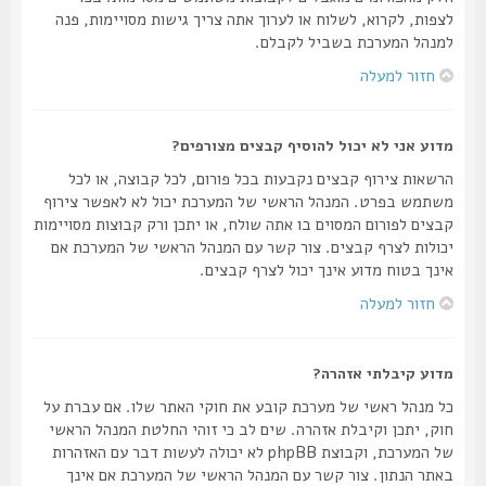
לצפות, לקרוא, לשלוח או לערוך אתה צריך גישות מסויימות, פנה
למנהל המערכת בשביל לקבלם.
חזור למעלה
מדוע אני לא יכול להוסיף קבצים מצורפים?
הרשאות צירוף קבצים נקבעות בכל פורום, לכל קבוצה, או לכל
משתמש בפרט. המנהל הראשי של המערכת יכול לא לאפשר צירוף
קבצים לפורום המסוים בו אתה שולח, או יתכן ורק קבוצות מסויימות
יכולות לצרף קבצים. צור קשר עם המנהל הראשי של המערכת אם
אינך בטוח מדוע אינך יכול לצרף קבצים.
חזור למעלה
מדוע קיבלתי אזהרה?
כל מנהל ראשי של מערכת קובע את חוקי האתר שלו. אם עברת על
חוק, יתכן וקיבלת אזהרה. שים לב כי זוהי החלטת המנהל הראשי
של המערכת, וקבוצת phpBB לא יכולה לעשות דבר עם האזהרות
באתר הנתון. צור קשר עם המנהל הראשי של המערכת אם אינך