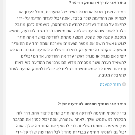
כיצד אני עורך או מוחק הודעה?
במידה ואינך מנהל או מנהל ראשי של המערכת, תוכל לערוך או
למחוק את ההודעות שלך בלבד. אתה יכול לערוך הודעה על-ידי
לחיצה על כפתור העריכה להודעה המיוחסת, לפעמים לזמן מוגבל
בלבד לאחר שההודעה נשלחה. אם מישהו כבר הגיב להודעה, תמצא
תוספת קטנה של טקסט המוצג מתחת להודעה כאשר אתה חוזר
לנושא אשר רושם את מספר הפעמים שערכת אותה יחד עם התאריך
והשעה. טקסט זה יופיע רק במידה ונשלחה להודעה תגובה. הוא לא
יופיע אם מנהל או מנהל ראשי ערך את ההודעה, אך הם יכולים
להשאיר הערה אשר מסבירה מדוע הם ערכו את ההודעה לפי ראות
עיניהם. שים לב שמשתמשים רגילים לא יכולים למחוק הודעה לאחר
שקיבלה תגובה.
חזור למעלה
כיצד אני מוסיף חתימה להודעות שלי?
כדי להוסיף חתימה להודעה אתה חייב קודם ליצור אחת דרך לוח
הבקרה למשתמש שלך. לאחר שנוצרה, אתה יכול לסמן את התיבה
צרף חתימה
בטופס השליחה כדי להוסיף את החתימה שלך. אתה
יכול גם להוסיף חתימה כברירת מחדל לכל ההודעות שלך על-ידי