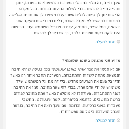
אינך חייב, זה תלוי במנהלי המערכת והרשאותיהם בפורום, יתכן
ותהייה חייב להרשם בכדי לשלוח הודעות בפורום. בכל מקרה;
הרישום יתן לך גישה לכלים אשר יעזרו וישפרו לך את חווית הגלישה
בפורום דבר אשר לא תקבל כאורח, כלים כמו רישום ומעקב אחר
נושאים, סמל אישי, חתימה, עריכת פרופיל משתמש ועוד. הרישום
הינו לוקח דקות ספורות בלבד, כך שכדאי לך להרשם.
חזור למעלה
מדוע אני מתנתק באופן אוטומטי?
אם לא תסמן את
חבר אותי באופן אוטומטי בכל כניסה
שהיא תיבה
הנמצאת מתחת לשדות ההתחברות, המערכת תחבר אותך רק כאשר
תזין כל פעם את הפרטים מחדש. כלי זה מגן על המשתמש שלך
משימוש על ידי אדם אחר. בכדי להישאר מחובר, סמן את התיבה
לפני ההתחברות. פעולה זו לא מומלצת כאשר אתה מחובר לפורום
ברשת מחשבים, כדוגמא בסיפריות, קפה אינטרנט, מחשבי
מעבדות באוניברסיטה, וכדומה. אם אינך רואה את התיבה, כנראה
ומנהל המערכת ביטל את אפשרות זו.
חזור למעלה