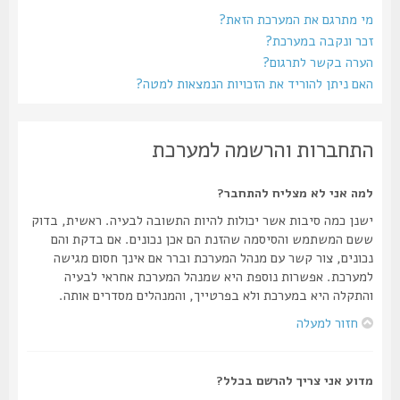
מי מתרגם את המערכת הזאת?
זכר ונקבה במערכת?
הערה בקשר לתרגום?
האם ניתן להוריד את הזכויות הנמצאות למטה?
התחברות והרשמה למערכת
למה אני לא מצליח להתחבר?
ישנן כמה סיבות אשר יכולות להיות התשובה לבעיה. ראשית, בדוק
ששם המשתמש והסיסמה שהזנת הם אכן נכונים. אם בדקת והם
נכונים, צור קשר עם מנהל המערכת וברר אם אינך חסום מגישה
למערכת. אפשרות נוספת היא שמנהל המערכת אחראי לבעיה
והתקלה היא במערכת ולא בפרטייך, והמנהלים מסדרים אותה.
חזור למעלה
מדוע אני צריך להרשם בכלל?