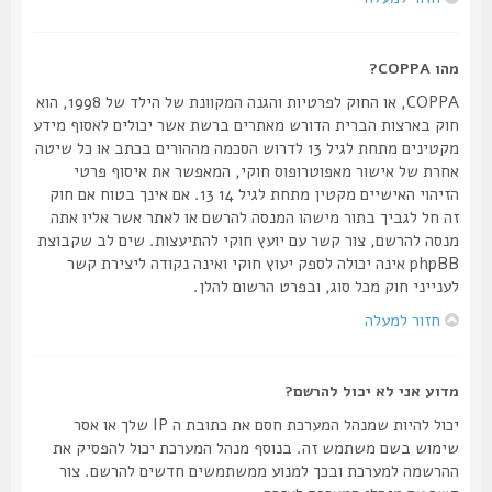
מהו COPPA?
COPPA, או החוק לפרטיות והגנה המקוונת של הילד של 1998, הוא
חוק בארצות הברית הדורש מאתרים ברשת אשר יכולים לאסוף מידע
מקטינים מתחת לגיל 13 לדרוש הסכמה מההורים בכתב או כל שיטה
אחרת של אישור מאפוטרופוס חוקי, המאפשר את איסוף פרטי
הזיהוי האישיים מקטין מתחת לגיל 14 13. אם אינך בטוח אם חוק
זה חל לגביך בתור מישהו המנסה להרשם או לאתר אשר אליו אתה
מנסה להרשם, צור קשר עם יועץ חוקי להתיעצות. שים לב שקבוצת
phpBB אינה יכולה לספק יעוץ חוקי ואינה נקודה ליצירת קשר
לענייני חוק מכל סוג, ובפרט הרשום להלן.
חזור למעלה
מדוע אני לא יכול להרשם?
יכול להיות שמנהל המערכת חסם את כתובת ה IP שלך או אסר
שימוש בשם משתמש זה. בנוסף מנהל המערכת יכול להפסיק את
ההרשמה למערכת ובכך למנוע ממשתמשים חדשים להרשם. צור