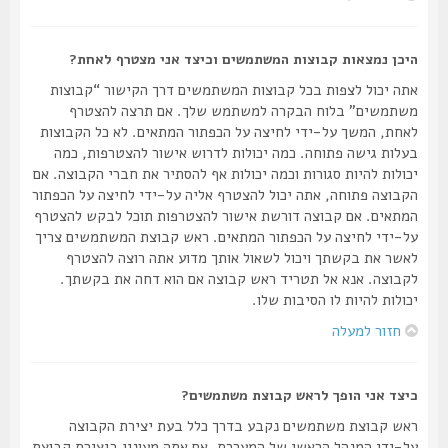
היכן נמצאות קבוצות המשתמשים וכיצד אני מצטרף לאחת?
אתה יכול לצפות בכל קבוצות המשתמשים דרך הקישור “קבוצות
משתמשים” בלוח הבקרה למשתמש שלך. אם תרצה להצטרף
לאחת, המשך על-ידי לחיצה על הכפתור המתאים. לא כל הקבוצות
בעלות גישה פתוחה. כמה יכולות לדרוש אישור להצטרפות, כמה
יכולות להיות סגורות וכמה יכולות אף להסתיר את חברי הקבוצה. אם
הקבוצה פתוחה, אתה יכול להצטרף אליה על-ידי לחיצה על הכפתור
המתאים. אם קבוצה דורשת אישור להצטרפות תוכל לבקש להצטרף
על-ידי לחיצה על הכפתור המתאים. ראש קבוצת המשתמשים צריך
לאשר את בקשתך ויכול לשאול אותך מדוע אתה רוצה להצטרף
לקבוצה. אנא אל תטריד ראש קבוצה אם הוא דחה את בקשתך.
יכולות להיות לו הסיבות שלו.
חזור למעלה
כיצד אני הופך לראש קבוצת משתמשים?
ראש קבוצת משתמשים נקבע בדרך כלל בעת יצירת הקבוצה
על-ידי המנהל הראשי של המערכת. אם אתה מעונין ביצירת קבוצת