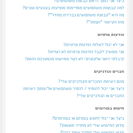
כיצד אני הופך לראש קבוצת משתמשים?
למה קבוצות משתמשים מסויימות מופיעות בצבעים שונים?
מה היא “קבוצת משתמשים כברירת מחדל”?
מהו הקישור “הצוות”?
הודעות פרטיות
אני לא יכול לשלוח הודעות פרטיות!
אני ממשיך לקבל הודעות פרטיות לא רצויות!
קיבלתי דואר אלקטרוני לא רצוי ממישהו מהמערכת הזאת!
חברים ונודניקים
מהם רשימת החברים והנודניקים שלי?
כיצד אני יכול להוסיף / להסיר משתמשים אל/מתוך רשימת
החברים או הנודניקים שלי?
חיפוש בפורומים
כיצד אני יכול לחפש בפורום או בפורומים?
מדוע החיפוש שלי לא מחזיר תוצאות?
מדוע החיפוש שלי מחזיר עמוד ריק!?