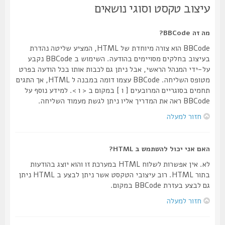
עיצוב טקסט וסוגי נושאים
מה זה BBCode?
BBCode הוא צורה מיוחדת של HTML, המציע שליטה נהדרת
בעיצוב בחלקים מסויימים בהודעה. השימוש ב BBCode נקבע
על-ידי המנהל הראשי, אבל ניתן גם לכבות אותו בכל הודעה בפרט
מטופס השליחה. BBCode עצמו דומה במבנה ל HTML, אך התגים
תחמים בסוגריים המרובעים [ ו ] במקום ב < ו >. למידע נוסף על
BBCode ראה את המדריך אליו ניתן לגשת מעמוד השליחה.
חזור למעלה
האם אני יכול להשתמש ב HTML?
לא. אין אפשרות לשלוח HTML במערכת זו והוא יוצג בהודעות
בתור HTML. רוב עיצובי הטקסט אשר ניתן לבצע ב HTML ניתן
גם לבצע בעזרת BBCode במקום.
חזור למעלה