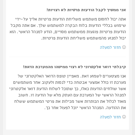
אני ממשיך לקבל הודעות פרטיות לא רצויות!
אתה יכול לחסום משתמש משליחת הודעות פרטיות אליך על-ידי
שימוש בכללי הודעות בלוח הבקרה למשתמש שלך. אם אתה מקבל
הודעות פרטיות פוגעות ממשתמש מסויים, הודע למנהל הראשי. הוא
יכול למנוע מהמשתמש משליחת הודעות פרטיות.
חזור למעלה
קיבלתי דואר אלקטרוני לא רצוי ממישהו מהמערכת הזאת!
אנו מצטערים לשמוע זאת. מאפיין טופס הדואר האלקטרוני של
מערכת זו כולל אמצעי אבטחה כדי לנסות ולעקוב אחר משתמשים
אשר שולחים הודעות כאלו, כך שתוכל לשלוח הודעת דואר אלקטרוני
למנהל הראשי של המערכת עם העתק מלא של הודעה זו. חשוב
מאוד לכלול את הכותרות אשר מכילות את פרטי המשתמש ששלח
את ההודעה. המנהל הראשי יוכל לפעול אחר כך.
חזור למעלה