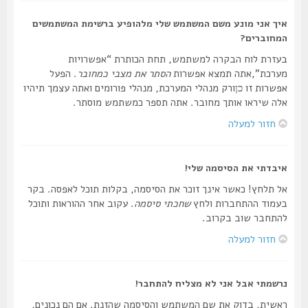
איך אני מונע משם המשתמש שלי מלהופיע ברשימת המשתמשים
המחוברים?
בעזרת לוח הבקרה למשתמש, תחת הכותרת “אפשרויות
מערכת”,אתה תמצא אפשרות
הסתר את מצבי כמחובר
. הפעל
אפשרות זו
ורק מנהלי המערכת, מנהלי פורומים ואתה עצמך תיהיו
כן
אלה שיראו אותך מחובר. אתה תספר כמשתמש מוסתר.
חזור למעלה
איבדתי את הסיסמה שלי!
אל תלחץ! כאשר אינך זוכר את הסיסמה, בקלות תוכל לאפסה. בקר
בעמוד ההתחברות ולחץ
שחכתי סיסמה
. עקוב אחר ההוראות ותוכל
להתחבר שוב בקרוב.
חזור למעלה
נרשמתי אבל אני לא מצליח להתחבר!
ראשית, בדוק את שם המשתמש והסיסמה שהזנת. אם הם נכונים,