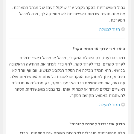
גבול האפשרויות בסקר נקבע ע"י שיקול דעתו של מנהל המערכת.
אם אתה חושב שכמות האפשרויות לא מספיקה לך, פנה למנהל
המערכת.
חזור למעלה
כיצד אני ערוך או מוחק סקר?
כמו בהודעות, רק השולח המקורי, מנהל או מנהל ראשי יכולים
לערוך סקרים. כדי לערוך סקר, לחץ כדי לערוך את ההודעה הראשונה
בנושא. היא תמיד מכילה את הסקר הנקבע לנושא. אם אף אחד לא
הצביע, ניתן למחוק את הסקר או לשנות כל אחת מהאפשרויות שלו.
עם זאת, אם משתמשים כבר הצביעו בסקר, רק מנהלים או מנהלים
ראשיים יכולים לערוך או למחוק אותו. כך נמנע מאפשרויות הסקר
להשתנות באמצע תקופת הסקר.
חזור למעלה
מדוע איני יכול להכנס לפורום?
חלק מהפורומים מוגבלים לקבוצות משתמשים מסוימות. בכדי