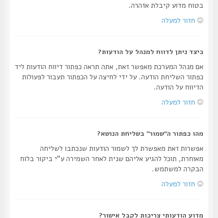
בטוח מדוע קיבלת אזהרה.
חזור למעלה
כיצד ניתן לדווח למנהל על הודעות?
אם מנהל המערכת מאפשר זאת, אתה תראה כפתור דיווח הודעות ליד
כפתור השליחת הודעה. על ידי לחיצה על הכפתור תעבור לפעולות
הדיווח על הודעה.
חזור למעלה
מהו כפתור ה“שמור” בשליחת הנושא?
אפשרות זאת מאפשרת לך לשמור הודעות שנכתבו לשליחה
מאוחרת, תוכל להגיע אליהם שנית לאחר השמירה ע"י ביקור בלוח
הבקרה למשתמש.
חזור למעלה
מדוע הודעותי צריכות לקבל אישור?