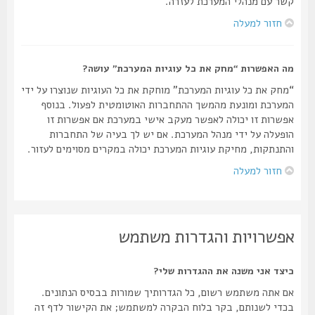
קשר עם מנהלי המערכת לעזרה.
חזור למעלה
מה האפשרות “מחק את כל עוגיות המערכת” עושה?
“מחק את כל עוגיות המערכת” מוחקת את כל העוגיות שנוצרו על ידי
המערכת ומונעת מהמשך ההתחברות האוטומטית לפעול. בנוסף
אפשרות זו יכולה לאפשר מעקב אישי במערכת אם אפשרות זו
הופעלה על ידי מנהל המערכת. אם יש לך בעיה של התחברות
והתנתקות, מחיקת עוגיות המערכת יכולה במקרים מסוימים לעזור.
חזור למעלה
אפשרויות והגדרות משתמש
כיצד אני משנה את ההגדרות שלי?
אם אתה משתמש רשום, כל הגדרותיך שמורות בבסיס הנתונים.
בכדי לשנותם, בקר בלוח הבקרה למשתמש; את הקישור לדף זה