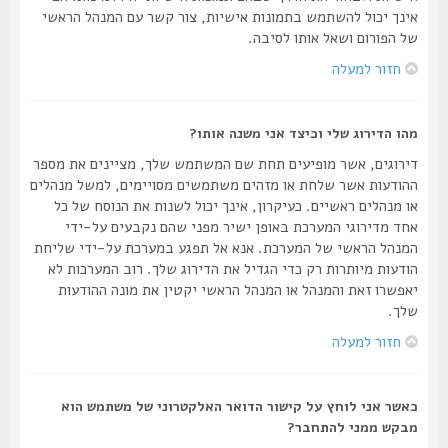
אינך יכול להשתמש בתמונות אישיות, צור קשר עם המנהל הראשי
של הפורום ושאל אותו לסיבה.
חזור למעלה
מהו הדירוג שלי וכיצד אני משנה אותו?
דירוגים, אשר מופיעים תחת שם המשתמש שלך, מציינים את מספר
ההודעות אשר שלחת או מזהים משתמשים מסויימים, למשל מנהלים
או מנהלים ראשיים. כעיקרון, אינך יכול לשנות את הנוסח של כל
אחד מדירוגי המערכת באופן ישיר מפני שהם נקבעים על-ידי
המנהל הראשי של המערכת. אנא אל תפגע במערכת על-ידי שליחת
הודעות מיותרות רק כדי הגדיל את הדירוג שלך. רוב המערכות לא
יאפשרו זאת והמנהל או המנהל הראשי יקטין את מונה ההודעות
שלך.
חזור למעלה
כאשר אני לוחץ על קישור הדואר האלקטרוני של משתמש הוא
מבקש ממני להתחבר?