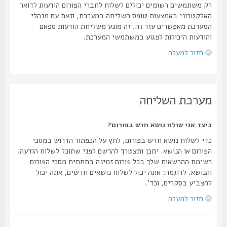
רק משתמשים רשומים יכולים לשלוח לחברי הפורום הודעות לדואר
האלקטרוני באמצעות טופס השליחה במערכת, וזאת עם מנהלי
המערכת מאפשרים עזר זה. זה מונע משליחת הודעות ספאם
והודעות היכולות לפגוע במשתמשי המערכת.
חזור למעלה
מערכת השליחה
כיצד אני שולח נושא חדש בפורום?
כדי לשלוח נושא חדש בפורום, לחץ על הכפתור הדרוש במסכי
הפורום או הנושא. יתכן ותצטרך להרשם לפני שתוכל לשלוח הודעה.
רשימת ההרשאות שלך בכל פורום זמינה בתחתית מסכי הפורום
והנושא. לדוגמה: אתה יכול לשלוח נושאים חדשים, אתה יכול
להצביע בסקרים, וכד'.
חזור למעלה