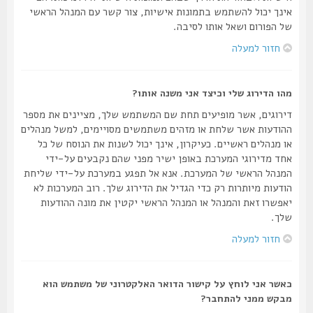
אינך יכול להשתמש בתמונות אישיות, צור קשר עם המנהל הראשי
של הפורום ושאל אותו לסיבה.
חזור למעלה
מהו הדירוג שלי וכיצד אני משנה אותו?
דירוגים, אשר מופיעים תחת שם המשתמש שלך, מציינים את מספר
ההודעות אשר שלחת או מזהים משתמשים מסויימים, למשל מנהלים
או מנהלים ראשיים. כעיקרון, אינך יכול לשנות את הנוסח של כל
אחד מדירוגי המערכת באופן ישיר מפני שהם נקבעים על-ידי
המנהל הראשי של המערכת. אנא אל תפגע במערכת על-ידי שליחת
הודעות מיותרות רק כדי הגדיל את הדירוג שלך. רוב המערכות לא
יאפשרו זאת והמנהל או המנהל הראשי יקטין את מונה ההודעות
שלך.
חזור למעלה
כאשר אני לוחץ על קישור הדואר האלקטרוני של משתמש הוא
מבקש ממני להתחבר?