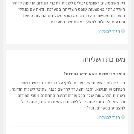
רק משתמשים רשומים יכולים לשלוח לחברי הפורום הודעות לדואר
האלקטרוני באמצעות טופס השליחה במערכת, וזאת עם מנהלי
המערכת מאפשרים עזר זה. זה מונע משליחת הודעות ספאם
והודעות היכולות לפגוע במשתמשי המערכת.
חזור למעלה
מערכת השליחה
כיצד אני שולח נושא חדש בפורום?
כדי לשלוח נושא חדש בפורום, לחץ על הכפתור הדרוש במסכי
הפורום או הנושא. יתכן ותצטרך להרשם לפני שתוכל לשלוח הודעה.
רשימת ההרשאות שלך בכל פורום זמינה בתחתית מסכי הפורום
והנושא. לדוגמה: אתה יכול לשלוח נושאים חדשים, אתה יכול
להצביע בסקרים, וכד'.
חזור למעלה