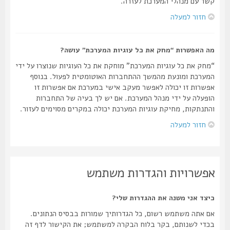
קשר עם מנהלי המערכת לעזרה.
חזור למעלה
מה האפשרות “מחק את כל עוגיות המערכת” עושה?
“מחק את כל עוגיות המערכת” מוחקת את כל העוגיות שנוצרו על ידי
המערכת ומונעת מהמשך ההתחברות האוטומטית לפעול. בנוסף
אפשרות זו יכולה לאפשר מעקב אישי במערכת אם אפשרות זו
הופעלה על ידי מנהל המערכת. אם יש לך בעיה של התחברות
והתנתקות, מחיקת עוגיות המערכת יכולה במקרים מסוימים לעזור.
חזור למעלה
אפשרויות והגדרות משתמש
כיצד אני משנה את ההגדרות שלי?
אם אתה משתמש רשום, כל הגדרותיך שמורות בבסיס הנתונים.
בכדי לשנותם, בקר בלוח הבקרה למשתמש; את הקישור לדף זה