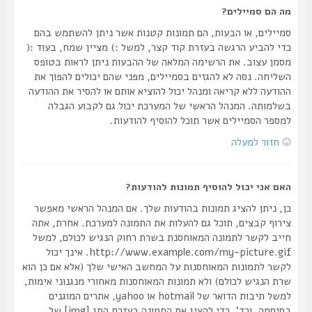
מה הם סמיילים?
סמיילים, או הבעות, הם תמונות קטנות אשר ניתן להשתמש בהם
כדי להביע הרגשה בעזרת קוד קצר, למשל :) מציין שמח, בעוד :(
מסמן עצוב. את הרשימה המלאה של ההבעות ניתן לראות בטופס
השליחה. נסה לא להגזים בסמיילים, מפני שהם יכולים להפוך את
ההודעה ללא קריאה ומנהל יכול להוציא אותם או להסיר את ההודעה
בשלמותה. המנהל הראשי של המערכת יכול גם לקבוע הגבלה
למספר הסמיילים אשר תוכל להוסיף להודעות.
חזור למעלה
האם אני יכול להוסיף תמונות להודעות?
כן, ניתן להציג תמונות בהודעות שלך. אם המנהל הראשי מאפשר
צירוף קבצים, תוכל גם להעלות את התמונה למערכת. אחרת, אתה
חייב לקשר לתמונה המאוחסנת בשרת רחוק הנגיש לכולם, למשל
http://www.example.com/my-picture.gif. אינך יכול
לקשר לתמונות המאוחסנות על המחשב האישי שלך (אלא אם כן הוא
שרת הנגיש לכולם) ולא תמונות המאוחסנות מאחורי מנגנוני אימות,
למשל תיבות הדואר של hotmail או yahoo, אתרים המוגנים
בסיסמה, וכד'. כדי להציג את התמונה בעזרת התג [img] של