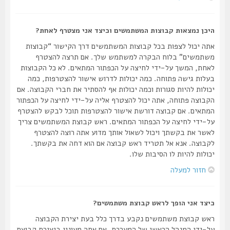
היכן נמצאות קבוצות המשתמשים וכיצד אני מצטרף לאחת?
אתה יכול לצפות בכל קבוצות המשתמשים דרך הקישור “קבוצות
משתמשים” בלוח הבקרה למשתמש שלך. אם תרצה להצטרף
לאחת, המשך על-ידי לחיצה על הכפתור המתאים. לא כל הקבוצות
בעלות גישה פתוחה. כמה יכולות לדרוש אישור להצטרפות, כמה
יכולות להיות סגורות וכמה יכולות אף להסתיר את חברי הקבוצה. אם
הקבוצה פתוחה, אתה יכול להצטרף אליה על-ידי לחיצה על הכפתור
המתאים. אם קבוצה דורשת אישור להצטרפות תוכל לבקש להצטרף
על-ידי לחיצה על הכפתור המתאים. ראש קבוצת המשתמשים צריך
לאשר את בקשתך ויכול לשאול אותך מדוע אתה רוצה להצטרף
לקבוצה. אנא אל תטריד ראש קבוצה אם הוא דחה את בקשתך.
יכולות להיות לו הסיבות שלו.
חזור למעלה
כיצד אני הופך לראש קבוצת משתמשים?
ראש קבוצת משתמשים נקבע בדרך כלל בעת יצירת הקבוצה
על-ידי המנהל הראשי של המערכת. אם אתה מעונין ביצירת קבוצת