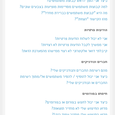
כיצד אני הופך לראש קבוצת משתמשים?
למה קבוצות משתמשים מסויימות מופיעות בצבעים שונים?
מה היא “קבוצת משתמשים כברירת מחדל”?
מהו הקישור “הצוות”?
הודעות פרטיות
אני לא יכול לשלוח הודעות פרטיות!
אני ממשיך לקבל הודעות פרטיות לא רצויות!
קיבלתי דואר אלקטרוני לא רצוי ממישהו מהמערכת הזאת!
חברים ונודניקים
מהם רשימת החברים והנודניקים שלי?
כיצד אני יכול להוסיף / להסיר משתמשים אל/מתוך רשימת
החברים או הנודניקים שלי?
חיפוש בפורומים
כיצד אני יכול לחפש בפורום או בפורומים?
מדוע החיפוש שלי לא מחזיר תוצאות?
מדוע החיפוש שלי מחזיר עמוד ריק!?