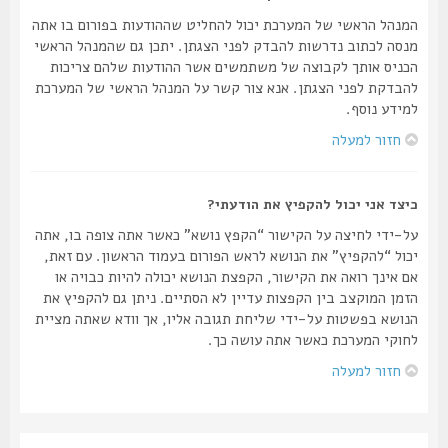
המנהל הראשי של המערכת יכול להחליט שההודעות בפורום בו אתה
מנסה לכתוב נדרשות להבדק לפני הצגתן. יתכן גם שהמנהל הראשי
הכניס אותך לקבוצה של משתמשים אשר ההודעות שלהם צריכות
להבדקת לפני הצגתן. אנא צור קשר על המנהל הראשי של המערכת
למידע נוסף.
חזור למעלה
כיצד אני יכול להקפיץ את הודעתי?
על-ידי לחיצה על הקישור “הקפץ נושא” כאשר אתה צופה בו, אתה
יכול “להקפיץ” את הנושא לראש הפורום בעמוד הראשון. עם זאת,
אם אינך רואה את הקישור, הקפצת הנושא יכולה להיות כבויה או
הזמן המוקצב בין הקפצות עדיין לא הסתיים. ניתן גם להקפיץ את
הנושא בפשטות על-ידי שליחת תגובה אליו, אך וודא שאתה מציית
לחוקי המערכת כאשר אתה עושה כך.
חזור למעלה