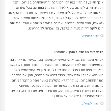
אינך חייב, זה תלוי במנהלי המערכת והרשאותיהם בפורום, יתכן
ותהייה חייב להרשם בכדי לשלוח הודעות בפורום. בכל מקרה;
הרישום יתן לך גישה לכלים אשר יעזרו וישפרו לך את חווית הגלישה
בפורום דבר אשר לא תקבל כאורח, כלים כמו רישום ומעקב אחר
נושאים, סמל אישי, חתימה, עריכת פרופיל משתמש ועוד. הרישום
הינו לוקח דקות ספורות בלבד, כך שכדאי לך להרשם.
חזור למעלה
מדוע אני מתנתק באופן אוטומטי?
אם לא תסמן את
חבר אותי באופן אוטומטי בכל כניסה
שהיא תיבה
הנמצאת מתחת לשדות ההתחברות, המערכת תחבר אותך רק כאשר
תזין כל פעם את הפרטים מחדש. כלי זה מגן על המשתמש שלך
משימוש על ידי אדם אחר. בכדי להישאר מחובר, סמן את התיבה
לפני ההתחברות. פעולה זו לא מומלצת כאשר אתה מחובר לפורום
ברשת מחשבים, כדוגמא בסיפריות, קפה אינטרנט, מחשבי
מעבדות באוניברסיטה, וכדומה. אם אינך רואה את התיבה, כנראה
ומנהל המערכת ביטל את אפשרות זו.
חזור למעלה