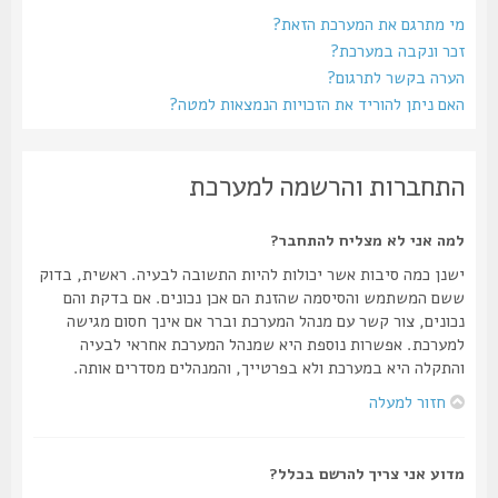
מי מתרגם את המערכת הזאת?
זכר ונקבה במערכת?
הערה בקשר לתרגום?
האם ניתן להוריד את הזכויות הנמצאות למטה?
התחברות והרשמה למערכת
למה אני לא מצליח להתחבר?
ישנן כמה סיבות אשר יכולות להיות התשובה לבעיה. ראשית, בדוק
ששם המשתמש והסיסמה שהזנת הם אכן נכונים. אם בדקת והם
נכונים, צור קשר עם מנהל המערכת וברר אם אינך חסום מגישה
למערכת. אפשרות נוספת היא שמנהל המערכת אחראי לבעיה
והתקלה היא במערכת ולא בפרטייך, והמנהלים מסדרים אותה.
חזור למעלה
מדוע אני צריך להרשם בכלל?