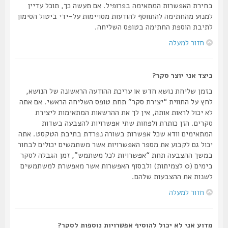
בחירת האפשרות המתאימה בפרופיל. אם תעשה כך, תוכל עדיין
למנוע מהחתימה להתווסף להודעות מסויימות על-ידי ביטול הסימון
לתיבת הוספת החתימה בטופס השליחה.
חזור למעלה
כיצד אני יוצר סקר?
בזמן שליחת נושא חדש או עריכת ההודעה הראשונה של הנושא,
לחץ על התווית “יצירת סקר” תחת טופס השליחה הראשי. אם אתה
לא יכול לראות אותה, אין לך את ההרשאות המתאימות ליצירת
סקרים. הזן כותרת ולפחות שתי אפשרויות להצבעה בשדות
המתאימים וודא שכל אפשרות בשורה נפרדת בתיבת הטקסט. אתה
יכול גם לקבוע את מספר האפשרויות אשר משתמשים יכולים לבחור
במשך ההצבעה תחת “אפשרויות לכל משתמש”, זמן הגבלה לסקר
בימים (0 לצמיתות) ולבסוף האפשרות אשר מאפשרת למשתמשים
לשנות את ההצבעות שלהם.
חזור למעלה
מדוע אני לא יכול להוסיף אפשרויות נוספות לסקר?