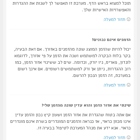
תוכל למצוא בראש הדף. מערכת זו תאפשר לך לשנות את ההגדרות
והאפשרויות האישיות שלך.
חזור למעלה
הזמנים אינם נכונים!
יכול להיות שהזמן המוצג שונה מהזמנים באזורך. אם זאת הבעיה,
בקר בלוח הבקרה למשתמש ושנה את הזמן על פי אזורך, לדוגמא
לונדון, פאריס, ניו יורק, וכדומה. שים לב ששינוי אזור הזמן, כמו
רוב ההגדרות, ניתן אך ורק למשתמשים רשומים. אם אינך רשום
במערכת, זה הזמן הנכון להרשם.
חזור למעלה
שינתי את אזור הזמן והוא עדין שונה מהזמן שלי!
אם אתה בטוח שהגדרת את אזור הזמן ושעון קיץ נכון והזמן עדין
אינו מכוון כראוי, אז כנראה והזמנים המוגדרים בשרת אינם מוגדרים
כראוי. אנא ידע את מנהל המערכת לטיפול בבעיה זו.
חזור למעלה