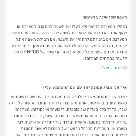
השפה שלי אינה ברשימה!
מנהלי המערכת כנראה ולא העלו את השפה בהתקנת המערכת או
שאף אחד לא תרגם את המערכת לשפה שלך. נסה לשאול את מנהלי
המערכת אם ביכולתם להתקין את השפה. אם חבילת השפה אינה
קיימת, תרגיש חופשי לנסות ולתרגם את השפה בעצמך. יותר מידע
אודות תירגום שפה תוכל למצוא באתר הרישמי של PHPBB (ראה
קישור בתחתית הפורום).
חזור למעלה
איך אני מציג תמונה יחד עם שם המשתמש שלי?
ישנם שני תמונות אשר יכולות להיות מוצגות יחד עם שם המשתמש
כאשר צופים בהודעות. אחת מהן יכולה להיות תמונה הקשורה לדרגה
שלך, בדרך כלל בצודה של כוכבים, ריבועים או נקודות, מציינים
כמה הודעות כתבת או את מעמדך בפורום. השני, בדרך כלל תמונה
גדולה, הידועה כתמונה אישית ובדרך כלל יחודית או אישית לכל
משתמש. באחריות המנהל הראשי של הפורום לאפשר תמונות
אישיות ולבחור את הדרך שבהם תמונות אישיות יהיו זמינות. אם