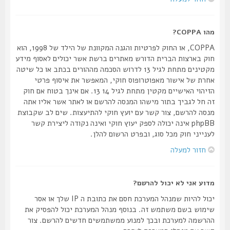
מהו COPPA?
COPPA, או החוק לפרטיות והגנה המקוונת של הילד של 1998, הוא
חוק בארצות הברית הדורש מאתרים ברשת אשר יכולים לאסוף מידע
מקטינים מתחת לגיל 13 לדרוש הסכמה מההורים בכתב או כל שיטה
אחרת של אישור מאפוטרופוס חוקי, המאפשר את איסוף פרטי
הזיהוי האישיים מקטין מתחת לגיל 14 13. אם אינך בטוח אם חוק
זה חל לגביך בתור מישהו המנסה להרשם או לאתר אשר אליו אתה
מנסה להרשם, צור קשר עם יועץ חוקי להתיעצות. שים לב שקבוצת
phpBB אינה יכולה לספק יעוץ חוקי ואינה נקודה ליצירת קשר
לענייני חוק מכל סוג, ובפרט הרשום להלן.
חזור למעלה
מדוע אני לא יכול להרשם?
יכול להיות שמנהל המערכת חסם את כתובת ה IP שלך או אסר
שימוש בשם משתמש זה. בנוסף מנהל המערכת יכול להפסיק את
ההרשמה למערכת ובכך למנוע ממשתמשים חדשים להרשם. צור