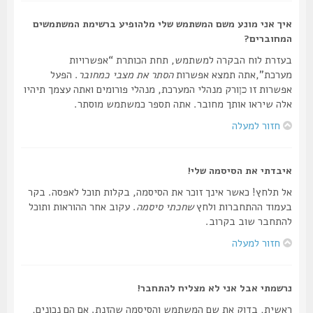
איך אני מונע משם המשתמש שלי מלהופיע ברשימת המשתמשים
המחוברים?
בעזרת לוח הבקרה למשתמש, תחת הכותרת “אפשרויות
מערכת”,אתה תמצא אפשרות
הסתר את מצבי כמחובר
. הפעל
אפשרות זו
ורק מנהלי המערכת, מנהלי פורומים ואתה עצמך תיהיו
כן
אלה שיראו אותך מחובר. אתה תספר כמשתמש מוסתר.
חזור למעלה
איבדתי את הסיסמה שלי!
אל תלחץ! כאשר אינך זוכר את הסיסמה, בקלות תוכל לאפסה. בקר
בעמוד ההתחברות ולחץ
שחכתי סיסמה
. עקוב אחר ההוראות ותוכל
להתחבר שוב בקרוב.
חזור למעלה
נרשמתי אבל אני לא מצליח להתחבר!
ראשית, בדוק את שם המשתמש והסיסמה שהזנת. אם הם נכונים,