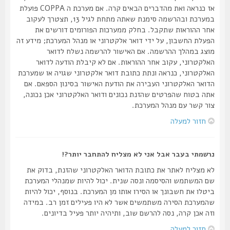
אז כנראה ואת מהדברים הבאים קרה. אם מערכת ה COPPA פועלת
במערכת ובהרשמה סימנת שאתה מתחת לגיל 13, תצטרך לעקוב
אחר ההוראות שתקבל. בחלק ממערכות הפורומים דורשים את
הפעלת החשבון, על ידי דואר אלקטרוני או מנהל המערכת; מידע זה
מוצג במהלך ההרשמה. אם האישור להרשמה נשלח לדואר
האלקטרוני, עקוב אחר ההוראות. אם לא קיבלת הודעה לדואר
האלקטרוני, כנראה ונתת כתובת דואר אלקטרוני שגויה או שמערכת
הדואר האלקטרוני העבירה את הודעת האישור בסינון הספאם. אם
אתה בטוח שהפרטים שהזנת נכונים ודואר האלקטרוני אכן נכונה,
צור קשר עם מנהל המערכת.
חזור למעלה
נרשמתי בעבר אבל אני לא מצליח להתחבר יותר?!
לא מצליח לאתר את כתובת הדואר האלקטרוני שהזנת, בדוק את
שם המשתמש והסיסמה ונסה שנית. יכול להיות שמנהלי המערכת
ביטלו את חשבונך או הסירו אותו מן המערכת. בנוסף, יכול להיות
שהמערכת הסירה משתמשים אשר לא היו פעילים זמן רב. במידה
וזה אכן קרה, נסה להרשם שוב, ותיהיה יותר פעיל בדיונים.
חזור למעלה