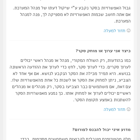
גבול האפשרויות בסקר נקבע ע"י שיקול דעתו של מנהל המערכת.
אם אתה חושב שכמות האפשרויות לא מספיקה לך, פנה למנהל
המערכת.
חזור למעלה
כיצד אני ערוך או מוחק סקר?
כמו בהודעות, רק השולח המקורי, מנהל או מנהל ראשי יכולים
לערוך סקרים. כדי לערוך סקר, לחץ כדי לערוך את ההודעה הראשונה
בנושא. היא תמיד מכילה את הסקר הנקבע לנושא. אם אף אחד לא
הצביע, ניתן למחוק את הסקר או לשנות כל אחת מהאפשרויות שלו.
עם זאת, אם משתמשים כבר הצביעו בסקר, רק מנהלים או מנהלים
ראשיים יכולים לערוך או למחוק אותו. כך נמנע מאפשרויות הסקר
להשתנות באמצע תקופת הסקר.
חזור למעלה
מדוע איני יכול להכנס לפורום?
חלק מהפורומים מוגבלים לקבוצות משתמשים מסוימות. בכדי