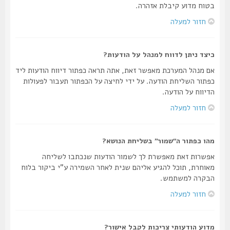
בטוח מדוע קיבלת אזהרה.
חזור למעלה
כיצד ניתן לדווח למנהל על הודעות?
אם מנהל המערכת מאפשר זאת, אתה תראה כפתור דיווח הודעות ליד
כפתור השליחת הודעה. על ידי לחיצה על הכפתור תעבור לפעולות
הדיווח על הודעה.
חזור למעלה
מהו כפתור ה“שמור” בשליחת הנושא?
אפשרות זאת מאפשרת לך לשמור הודעות שנכתבו לשליחה
מאוחרת, תוכל להגיע אליהם שנית לאחר השמירה ע"י ביקור בלוח
הבקרה למשתמש.
חזור למעלה
מדוע הודעותי צריכות לקבל אישור?