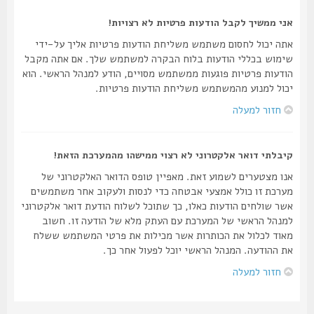
אני ממשיך לקבל הודעות פרטיות לא רצויות!
אתה יכול לחסום משתמש משליחת הודעות פרטיות אליך על-ידי
שימוש בכללי הודעות בלוח הבקרה למשתמש שלך. אם אתה מקבל
הודעות פרטיות פוגעות ממשתמש מסויים, הודע למנהל הראשי. הוא
יכול למנוע מהמשתמש משליחת הודעות פרטיות.
חזור למעלה
קיבלתי דואר אלקטרוני לא רצוי ממישהו מהמערכת הזאת!
אנו מצטערים לשמוע זאת. מאפיין טופס הדואר האלקטרוני של
מערכת זו כולל אמצעי אבטחה כדי לנסות ולעקוב אחר משתמשים
אשר שולחים הודעות כאלו, כך שתוכל לשלוח הודעת דואר אלקטרוני
למנהל הראשי של המערכת עם העתק מלא של הודעה זו. חשוב
מאוד לכלול את הכותרות אשר מכילות את פרטי המשתמש ששלח
את ההודעה. המנהל הראשי יוכל לפעול אחר כך.
חזור למעלה