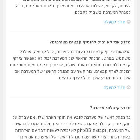
לצפות, לקרוא, לשלוח או לערוך אתה צריך גישות מסויימות, פנה
למנהל המערכת בשביל לקבלם.
חזור למעלה
מדוע אני לא יכול להוסיף קבצים מצורפים?
הרשאות צירוף קבצים נקבעות בכל פורום, לכל קבוצה, או לכל
משתמש בפרט. המנהל הראשי של המערכת יכול לא לאפשר צירוף
קבצים לפורום המסוים בו אתה שולח, או יתכן ורק קבוצות מסויימות
יכולות לצרף קבצים. צור קשר עם המנהל הראשי של המערכת אם
אינך בטוח מדוע אינך יכול לצרף קבצים.
חזור למעלה
מדוע קיבלתי אזהרה?
כל מנהל ראשי של מערכת קובע את חוקי האתר שלו. אם עברת על
חוק, יתכן וקיבלת אזהרה. שים לב כי זוהי החלטת המנהל הראשי
של המערכת, וקבוצת phpBB לא יכולה לעשות דבר עם האזהרות
באתר הנתון. צור קשר עם המנהל הראשי של המערכת אם אינך