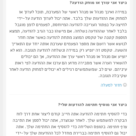
כיצד אני עורך או מוחק הודעה?
במידה ואינך מנהל או מנהל ראשי של המערכת, תוכל לערוך או
למחוק את ההודעות שלך בלבד. אתה יכול לערוך הודעה על-ידי
לחיצה על כפתור העריכה להודעה המיוחסת, לפעמים לזמן מוגבל
בלבד לאחר שההודעה נשלחה. אם מישהו כבר הגיב להודעה, תמצא
תוספת קטנה של טקסט המוצג מתחת להודעה כאשר אתה חוזר
לנושא אשר רושם את מספר הפעמים שערכת אותה יחד עם התאריך
והשעה. טקסט זה יופיע רק במידה ונשלחה להודעה תגובה. הוא לא
יופיע אם מנהל או מנהל ראשי ערך את ההודעה, אך הם יכולים
להשאיר הערה אשר מסבירה מדוע הם ערכו את ההודעה לפי ראות
עיניהם. שים לב שמשתמשים רגילים לא יכולים למחוק הודעה לאחר
שקיבלה תגובה.
חזור למעלה
כיצד אני מוסיף חתימה להודעות שלי?
כדי להוסיף חתימה להודעה אתה חייב קודם ליצור אחת דרך לוח
הבקרה למשתמש שלך. לאחר שנוצרה, אתה יכול לסמן את התיבה
צרף חתימה
בטופס השליחה כדי להוסיף את החתימה שלך. אתה
יכול גם להוסיף חתימה כברירת מחדל לכל ההודעות שלך על-ידי