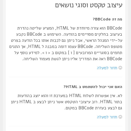
עיצוב טקסט וסוגי נושאים
מה זה BBCode?
BBCode הוא צורה מיוחדת של HTML, המציע שליטה נהדרת
בעיצוב בחלקים מסויימים בהודעה. השימוש ב BBCode נקבע
על-ידי המנהל הראשי, אבל ניתן גם לכבות אותו בכל הודעה בפרט
מטופס השליחה. BBCode עצמו דומה במבנה ל HTML, אך התגים
תחמים בסוגריים המרובעים [ ו ] במקום ב < ו >. למידע נוסף על
BBCode ראה את המדריך אליו ניתן לגשת מעמוד השליחה.
חזור למעלה
האם אני יכול להשתמש ב HTML?
לא. אין אפשרות לשלוח HTML במערכת זו והוא יוצג בהודעות
בתור HTML. רוב עיצובי הטקסט אשר ניתן לבצע ב HTML ניתן
גם לבצע בעזרת BBCode במקום.
חזור למעלה