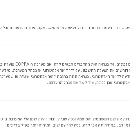
אפסה. בקר בעמוד ההתחברות ולחץ
שחכתי סיסמה
. עקוב אחר ההוראות ותוכל 
דורשים את הפעלת החשבון, על ידי דואר אלקטרוני או מנהל המערכת; מידע
דעה לדואר האלקטרוני, כנראה ונתת כתובת דואר אלקטרוני שגויה או שמערכת
לקטרוני אכן נכונה, צור קשר עם מנהל המערכת.
וק את שם המשתמש והסיסמה ונסה שנית. יכול להיות שמנהלי המערכת ביטלו א
 רב. במידה וזה אכן קרה, נסה להרשם שוב, ותיהיה יותר פעיל בדיונים.