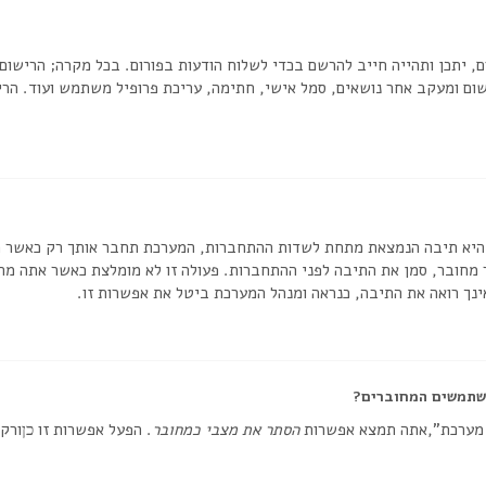
, יתכן ותהייה חייב להרשם בכדי לשלוח הודעות בפורום. בכל מקרה; הרישום י
ום ומעקב אחר נושאים, סמל אישי, חתימה, עריכת פרופיל משתמש ועוד. הריש
יא תיבה הנמצאת מתחת לשדות ההתחברות, המערכת תחבר אותך רק כאשר תזי
חובר, סמן את התיבה לפני ההתחברות. פעולה זו לא מומלצת כאשר אתה מח
נך רואה את התיבה, כנראה ומנהל המערכת ביטל את אפשרות זו.
שתמשים המחוברים?
 מערכת”,אתה תמצא אפשרות
הסתר את מצבי כמחובר
. הפעל אפשרות זו
ורק 
כן