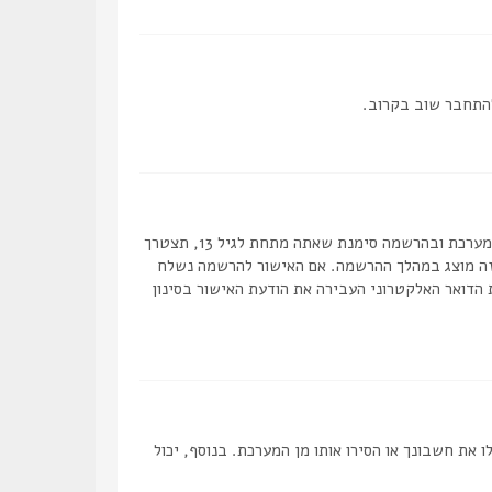
להתחבר שוב בקרוב.
ראשית, בדוק את שם המשתמש והסיסמה שהזנת. אם הם נכונים, אז כנראה ואת מהדברים הבאים קרה. אם מערכת ה COPPA פועלת במערכת ובהרשמה סימנת שאתה מתחת לגיל 13, תצטרך
 זה מוצג במהלך ההרשמה. אם האישור להרשמה נשלח
 הדואר האלקטרוני העבירה את הודעת האישור בסינון
ת חשבונך או הסירו אותו מן המערכת. בנוסף, יכול