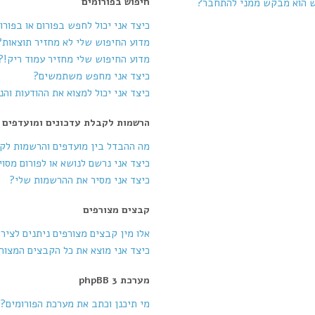
חיפוש בפורומים
ש הוא מבקש ממני להתחבר?
כיצד אני יכול לחפש בפורום או בפורו
מדוע החיפוש שלי לא מחזיר תוצאות?
מדוע החיפוש שלי מחזיר עמוד ריק!?
כיצד אני מחפש משתמשים?
כיצד אני יכול למצוא את ההודעות וה
הרשמות לקבלת עדכונים ומועדפים
מה ההבדל בין מועדפים והרשמות לק
כיצד אני נרשם לנושא או לפורום מסוי
כיצד אני מסיר את ההרשמות שלי?
קבצים מצורפים
אלו מין קבצים מצורפים ניתנים לציר
כיצד אני מוצא את כל הקבצים המצור
מערכת phpBB 3
מי תיכנן וכתב את מערכת הפורומים?