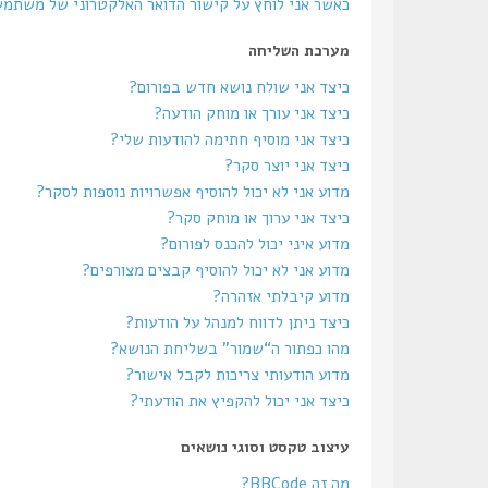
כאשר אני לוחץ על קישור הדואר האלקטרוני של משתמ
מערכת השליחה
כיצד אני שולח נושא חדש בפורום?
כיצד אני עורך או מוחק הודעה?
כיצד אני מוסיף חתימה להודעות שלי?
כיצד אני יוצר סקר?
מדוע אני לא יכול להוסיף אפשרויות נוספות לסקר?
כיצד אני ערוך או מוחק סקר?
מדוע איני יכול להכנס לפורום?
מדוע אני לא יכול להוסיף קבצים מצורפים?
מדוע קיבלתי אזהרה?
כיצד ניתן לדווח למנהל על הודעות?
מהו כפתור ה“שמור” בשליחת הנושא?
מדוע הודעותי צריכות לקבל אישור?
כיצד אני יכול להקפיץ את הודעתי?
עיצוב טקסט וסוגי נושאים
מה זה BBCode?