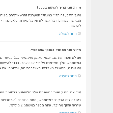
מדוע אני צריך להרשם בכלל?
אינך חייב, זה תלוי במנהלי המערכת והרשאותיהם בפורום
הגלישה בפורום דבר אשר לא תקבל כאורח, כלים כמו ריש
להרשם.
חזור למעלה
מדוע אני מתנתק באופן אוטומטי?
אם לא תסמן את
חבר אותי באופן אוטומטי בכל כניסה
שה
המשתמש שלך משימוש על ידי אדם אחר. בכדי להישאר מ
אינטרנט, מחשבי מעבדות באוניברסיטה, וכדומה. אם אי
חזור למעלה
איך אני מונע משם המשתמש שלי מלהופיע ברשימת המ
בעזרת לוח הבקרה למשתמש, תחת הכותרת “אפשרויות
שיראו אותך מחובר. אתה תספר כמשתמש מוסתר.
חזור למעלה