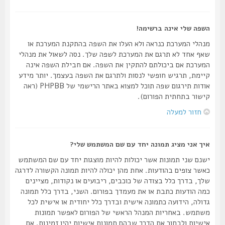
השפה שלי אינה ברשימה!
מנהלי המערכת כנראה ולא העלו את השפה בהתקנת המערכת או
שאף אחד לא תרגם את המערכת לשפה שלך. נסה לשאול את מנהלי
המערכת אם ביכולתם להתקין את השפה. אם חבילת השפה אינה
קיימת, תרגיש חופשי לנסות ולתרגם את השפה בעצמך. יותר מידע
אודות תירגום שפה תוכל למצוא באתר הרישמי של PHPBB (ראה
קישור בתחתית הפורום).
חזור למעלה
איך אני מציג תמונה יחד עם שם המשתמש שלי?
ישנם שני תמונות אשר יכולות להיות מוצגות יחד עם שם המשתמש
כאשר צופים בהודעות. אחת מהן יכולה להיות תמונה הקשורה לדרגה
שלך, בדרך כלל בצודה של כוכבים, ריבועים או נקודות, מציינים
כמה הודעות כתבת או את מעמדך בפורום. השני, בדרך כלל תמונה
גדולה, הידועה כתמונה אישית ובדרך כלל יחודית או אישית לכל
משתמש. באחריות המנהל הראשי של הפורום לאפשר תמונות
אישיות ולבחור את הדרך שבהם תמונות אישיות יהיו זמינות. אם