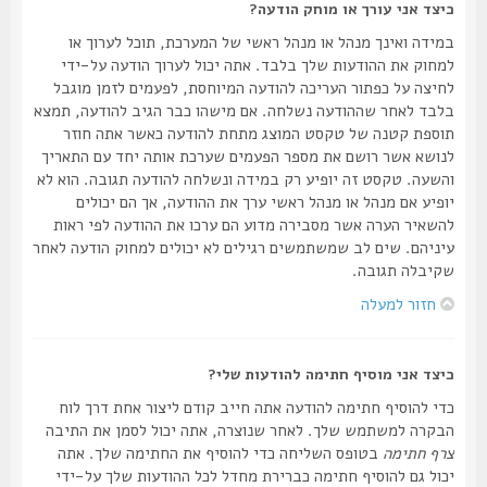
כיצד אני עורך או מוחק הודעה?
במידה ואינך מנהל או מנהל ראשי של המערכת, תוכל לערוך או
למחוק את ההודעות שלך בלבד. אתה יכול לערוך הודעה על-ידי
לחיצה על כפתור העריכה להודעה המיוחסת, לפעמים לזמן מוגבל
בלבד לאחר שההודעה נשלחה. אם מישהו כבר הגיב להודעה, תמצא
תוספת קטנה של טקסט המוצג מתחת להודעה כאשר אתה חוזר
לנושא אשר רושם את מספר הפעמים שערכת אותה יחד עם התאריך
והשעה. טקסט זה יופיע רק במידה ונשלחה להודעה תגובה. הוא לא
יופיע אם מנהל או מנהל ראשי ערך את ההודעה, אך הם יכולים
להשאיר הערה אשר מסבירה מדוע הם ערכו את ההודעה לפי ראות
עיניהם. שים לב שמשתמשים רגילים לא יכולים למחוק הודעה לאחר
שקיבלה תגובה.
חזור למעלה
כיצד אני מוסיף חתימה להודעות שלי?
כדי להוסיף חתימה להודעה אתה חייב קודם ליצור אחת דרך לוח
הבקרה למשתמש שלך. לאחר שנוצרה, אתה יכול לסמן את התיבה
צרף חתימה
בטופס השליחה כדי להוסיף את החתימה שלך. אתה
יכול גם להוסיף חתימה כברירת מחדל לכל ההודעות שלך על-ידי