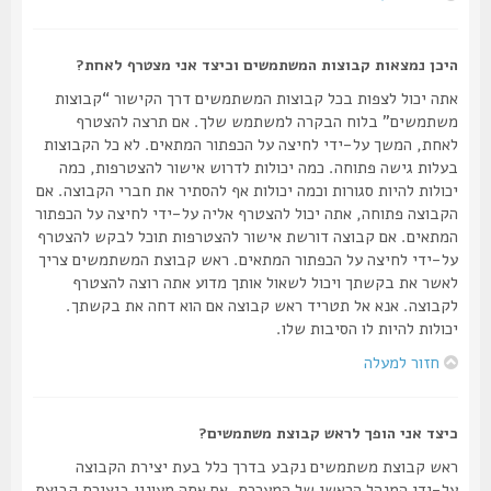
היכן נמצאות קבוצות המשתמשים וכיצד אני מצטרף לאחת?
אתה יכול לצפות בכל קבוצות המשתמשים דרך הקישור “קבוצות
משתמשים” בלוח הבקרה למשתמש שלך. אם תרצה להצטרף
לאחת, המשך על-ידי לחיצה על הכפתור המתאים. לא כל הקבוצות
בעלות גישה פתוחה. כמה יכולות לדרוש אישור להצטרפות, כמה
יכולות להיות סגורות וכמה יכולות אף להסתיר את חברי הקבוצה. אם
הקבוצה פתוחה, אתה יכול להצטרף אליה על-ידי לחיצה על הכפתור
המתאים. אם קבוצה דורשת אישור להצטרפות תוכל לבקש להצטרף
על-ידי לחיצה על הכפתור המתאים. ראש קבוצת המשתמשים צריך
לאשר את בקשתך ויכול לשאול אותך מדוע אתה רוצה להצטרף
לקבוצה. אנא אל תטריד ראש קבוצה אם הוא דחה את בקשתך.
יכולות להיות לו הסיבות שלו.
חזור למעלה
כיצד אני הופך לראש קבוצת משתמשים?
ראש קבוצת משתמשים נקבע בדרך כלל בעת יצירת הקבוצה
על-ידי המנהל הראשי של המערכת. אם אתה מעונין ביצירת קבוצת