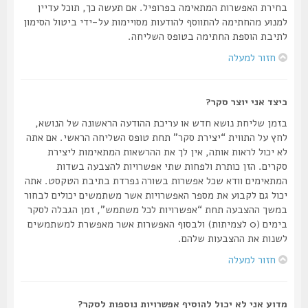
בחירת האפשרות המתאימה בפרופיל. אם תעשה כך, תוכל עדיין
למנוע מהחתימה להתווסף להודעות מסויימות על-ידי ביטול הסימון
לתיבת הוספת החתימה בטופס השליחה.
חזור למעלה
כיצד אני יוצר סקר?
בזמן שליחת נושא חדש או עריכת ההודעה הראשונה של הנושא,
לחץ על התווית “יצירת סקר” תחת טופס השליחה הראשי. אם אתה
לא יכול לראות אותה, אין לך את ההרשאות המתאימות ליצירת
סקרים. הזן כותרת ולפחות שתי אפשרויות להצבעה בשדות
המתאימים וודא שכל אפשרות בשורה נפרדת בתיבת הטקסט. אתה
יכול גם לקבוע את מספר האפשרויות אשר משתמשים יכולים לבחור
במשך ההצבעה תחת “אפשרויות לכל משתמש”, זמן הגבלה לסקר
בימים (0 לצמיתות) ולבסוף האפשרות אשר מאפשרת למשתמשים
לשנות את ההצבעות שלהם.
חזור למעלה
מדוע אני לא יכול להוסיף אפשרויות נוספות לסקר?