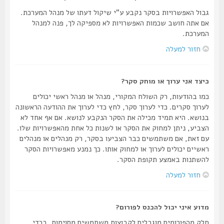
גבול האפשרויות בסקר נקבע ע"י שיקול דעתו של מנהל המערכת.
אם אתה חושב שכמות האפשרויות לא מספיקה לך, פנה למנהל
המערכת.
חזור למעלה
כיצד אני ערוך או מוחק סקר?
כמו בהודעות, רק השולח המקורי, מנהל או מנהל ראשי יכולים
לערוך סקרים. כדי לערוך סקר, לחץ כדי לערוך את ההודעה הראשונה
בנושא. היא תמיד מכילה את הסקר הנקבע לנושא. אם אף אחד לא
הצביע, ניתן למחוק את הסקר או לשנות כל אחת מהאפשרויות שלו.
עם זאת, אם משתמשים כבר הצביעו בסקר, רק מנהלים או מנהלים
ראשיים יכולים לערוך או למחוק אותו. כך נמנע מאפשרויות הסקר
להשתנות באמצע תקופת הסקר.
חזור למעלה
מדוע איני יכול להכנס לפורום?
חלק מהפורומים מוגבלים לקבוצות משתמשים מסוימות. בכדי