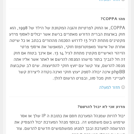
מהו COPPA?
COPPA, או החוק לפרטיות והגנה המקוונת של הילד של 1998, הוא
חוק בארצות הברית הדורש מאתרים ברשת אשר יכולים לאסוף מידע
מקטינים מתחת לגיל 13 לדרוש הסכמה מההורים בכתב או כל שיטה
אחרת של אישור מאפוטרופוס חוקי, המאפשר את איסוף פרטי
הזיהוי האישיים מקטין מתחת לגיל 14 13. אם אינך בטוח אם חוק
זה חל לגביך בתור מישהו המנסה להרשם או לאתר אשר אליו אתה
מנסה להרשם, צור קשר עם יועץ חוקי להתיעצות. שים לב שקבוצת
phpBB אינה יכולה לספק יעוץ חוקי ואינה נקודה ליצירת קשר
לענייני חוק מכל סוג, ובפרט הרשום להלן.
חזור למעלה
מדוע אני לא יכול להרשם?
יכול להיות שמנהל המערכת חסם את כתובת ה IP שלך או אסר
שימוש בשם משתמש זה. בנוסף מנהל המערכת יכול להפסיק את
ההרשמה למערכת ובכך למנוע ממשתמשים חדשים להרשם. צור