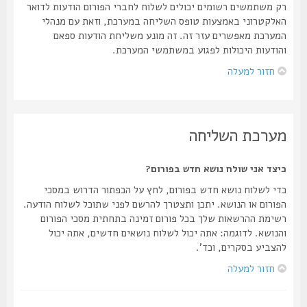
רק משתמשים רשומים יכולים לשלוח לחברי הפורום הודעות לדואר
האלקטרוני באמצעות טופס השליחה במערכת, וזאת עם מנהלי
המערכת מאפשרים עזר זה. זה מונע משליחת הודעות ספאם
והודעות היכולות לפגוע במשתמשי המערכת.
חזור למעלה
מערכת השליחה
כיצד אני שולח נושא חדש בפורום?
כדי לשלוח נושא חדש בפורום, לחץ על הכפתור הדרוש במסכי
הפורום או הנושא. יתכן ותצטרך להרשם לפני שתוכל לשלוח הודעה.
רשימת ההרשאות שלך בכל פורום זמינה בתחתית מסכי הפורום
והנושא. לדוגמה: אתה יכול לשלוח נושאים חדשים, אתה יכול
להצביע בסקרים, וכד'.
חזור למעלה