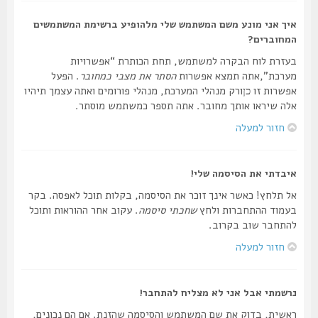
איך אני מונע משם המשתמש שלי מלהופיע ברשימת המשתמשים
המחוברים?
בעזרת לוח הבקרה למשתמש, תחת הכותרת “אפשרויות
מערכת”,אתה תמצא אפשרות
הסתר את מצבי כמחובר
. הפעל
אפשרות זו
ורק מנהלי המערכת, מנהלי פורומים ואתה עצמך תיהיו
כן
אלה שיראו אותך מחובר. אתה תספר כמשתמש מוסתר.
חזור למעלה
איבדתי את הסיסמה שלי!
אל תלחץ! כאשר אינך זוכר את הסיסמה, בקלות תוכל לאפסה. בקר
בעמוד ההתחברות ולחץ
שחכתי סיסמה
. עקוב אחר ההוראות ותוכל
להתחבר שוב בקרוב.
חזור למעלה
נרשמתי אבל אני לא מצליח להתחבר!
ראשית, בדוק את שם המשתמש והסיסמה שהזנת. אם הם נכונים,