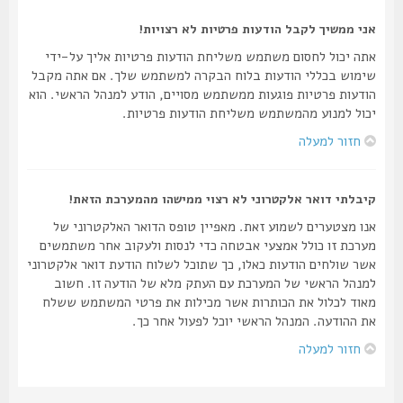
אני ממשיך לקבל הודעות פרטיות לא רצויות!
אתה יכול לחסום משתמש משליחת הודעות פרטיות אליך על-ידי
שימוש בכללי הודעות בלוח הבקרה למשתמש שלך. אם אתה מקבל
הודעות פרטיות פוגעות ממשתמש מסויים, הודע למנהל הראשי. הוא
יכול למנוע מהמשתמש משליחת הודעות פרטיות.
חזור למעלה
קיבלתי דואר אלקטרוני לא רצוי ממישהו מהמערכת הזאת!
אנו מצטערים לשמוע זאת. מאפיין טופס הדואר האלקטרוני של
מערכת זו כולל אמצעי אבטחה כדי לנסות ולעקוב אחר משתמשים
אשר שולחים הודעות כאלו, כך שתוכל לשלוח הודעת דואר אלקטרוני
למנהל הראשי של המערכת עם העתק מלא של הודעה זו. חשוב
מאוד לכלול את הכותרות אשר מכילות את פרטי המשתמש ששלח
את ההודעה. המנהל הראשי יוכל לפעול אחר כך.
חזור למעלה