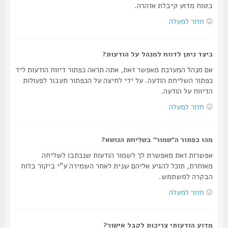
בטוח מדוע קיבלת אזהרה.
חזור למעלה
כיצד ניתן לדווח למנהל על הודעות?
אם מנהל המערכת מאפשר זאת, אתה תראה כפתור דיווח הודעות ליד
כפתור השליחת הודעה. על ידי לחיצה על הכפתור תעבור לפעולות
הדיווח על הודעה.
חזור למעלה
מהו כפתור ה“שמור” בשליחת הנושא?
אפשרות זאת מאפשרת לך לשמור הודעות שנכתבו לשליחה
מאוחרת, תוכל להגיע אליהם שנית לאחר השמירה ע"י ביקור בלוח
הבקרה למשתמש.
חזור למעלה
מדוע הודעותי צריכות לקבל אישור?