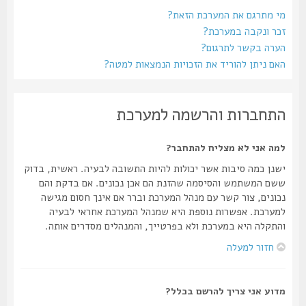
מי מתרגם את המערכת הזאת?
זכר ונקבה במערכת?
הערה בקשר לתרגום?
האם ניתן להוריד את הזכויות הנמצאות למטה?
התחברות והרשמה למערכת
למה אני לא מצליח להתחבר?
ישנן כמה סיבות אשר יכולות להיות התשובה לבעיה. ראשית, בדוק
ששם המשתמש והסיסמה שהזנת הם אכן נכונים. אם בדקת והם
נכונים, צור קשר עם מנהל המערכת וברר אם אינך חסום מגישה
למערכת. אפשרות נוספת היא שמנהל המערכת אחראי לבעיה
והתקלה היא במערכת ולא בפרטייך, והמנהלים מסדרים אותה.
חזור למעלה
מדוע אני צריך להרשם בכלל?