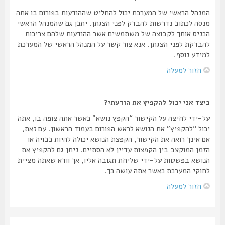
המנהל הראשי של המערכת יכול להחליט שההודעות בפורום בו אתה
מנסה לכתוב נדרשות להבדק לפני הצגתן. יתכן גם שהמנהל הראשי
הכניס אותך לקבוצה של משתמשים אשר ההודעות שלהם צריכות
להבדקת לפני הצגתן. אנא צור קשר על המנהל הראשי של המערכת
למידע נוסף.
חזור למעלה
כיצד אני יכול להקפיץ את הודעתי?
על-ידי לחיצה על הקישור “הקפץ נושא” כאשר אתה צופה בו, אתה
יכול “להקפיץ” את הנושא לראש הפורום בעמוד הראשון. עם זאת,
אם אינך רואה את הקישור, הקפצת הנושא יכולה להיות כבויה או
הזמן המוקצב בין הקפצות עדיין לא הסתיים. ניתן גם להקפיץ את
הנושא בפשטות על-ידי שליחת תגובה אליו, אך וודא שאתה מציית
לחוקי המערכת כאשר אתה עושה כך.
חזור למעלה