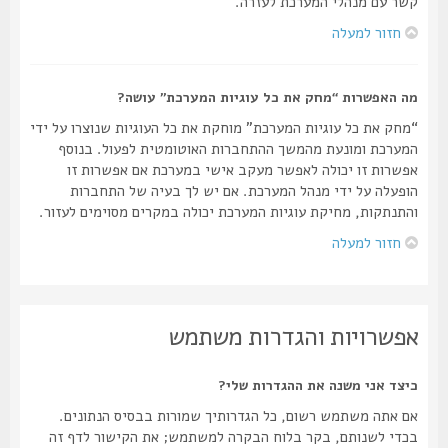
קשר עם מנהלי המערכת לעזרה.
חזור למעלה
מה האפשרות “מחק את כל עוגיות המערכת” עושה?
“מחק את כל עוגיות המערכת” מוחקת את כל העוגיות שנוצרו על ידי
המערכת ומונעת מהמשך ההתחברות האוטומטית לפעול. בנוסף
אפשרות זו יכולה לאפשר מעקב אישי במערכת אם אפשרות זו
הופעלה על ידי מנהל המערכת. אם יש לך בעיה של התחברות
והתנתקות, מחיקת עוגיות המערכת יכולה במקרים מסוימים לעזור.
חזור למעלה
אפשרויות והגדרות משתמש
כיצד אני משנה את ההגדרות שלי?
אם אתה משתמש רשום, כל הגדרותיך שמורות בבסיס הנתונים.
בכדי לשנותם, בקר בלוח הבקרה למשתמש; את הקישור לדף זה