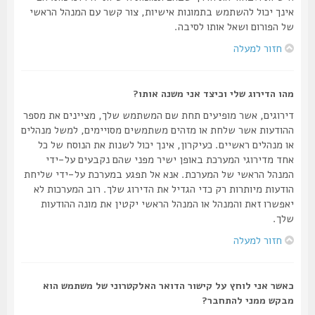
אינך יכול להשתמש בתמונות אישיות, צור קשר עם המנהל הראשי
של הפורום ושאל אותו לסיבה.
חזור למעלה
מהו הדירוג שלי וכיצד אני משנה אותו?
דירוגים, אשר מופיעים תחת שם המשתמש שלך, מציינים את מספר
ההודעות אשר שלחת או מזהים משתמשים מסויימים, למשל מנהלים
או מנהלים ראשיים. כעיקרון, אינך יכול לשנות את הנוסח של כל
אחד מדירוגי המערכת באופן ישיר מפני שהם נקבעים על-ידי
המנהל הראשי של המערכת. אנא אל תפגע במערכת על-ידי שליחת
הודעות מיותרות רק כדי הגדיל את הדירוג שלך. רוב המערכות לא
יאפשרו זאת והמנהל או המנהל הראשי יקטין את מונה ההודעות
שלך.
חזור למעלה
כאשר אני לוחץ על קישור הדואר האלקטרוני של משתמש הוא
מבקש ממני להתחבר?