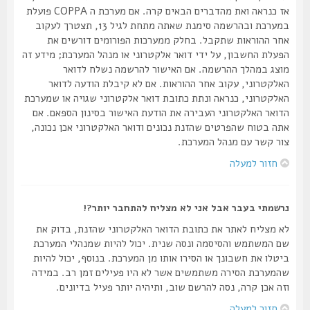
אז כנראה ואת מהדברים הבאים קרה. אם מערכת ה COPPA פועלת
במערכת ובהרשמה סימנת שאתה מתחת לגיל 13, תצטרך לעקוב
אחר ההוראות שתקבל. בחלק ממערכות הפורומים דורשים את
הפעלת החשבון, על ידי דואר אלקטרוני או מנהל המערכת; מידע זה
מוצג במהלך ההרשמה. אם האישור להרשמה נשלח לדואר
האלקטרוני, עקוב אחר ההוראות. אם לא קיבלת הודעה לדואר
האלקטרוני, כנראה ונתת כתובת דואר אלקטרוני שגויה או שמערכת
הדואר האלקטרוני העבירה את הודעת האישור בסינון הספאם. אם
אתה בטוח שהפרטים שהזנת נכונים ודואר האלקטרוני אכן נכונה,
צור קשר עם מנהל המערכת.
חזור למעלה
נרשמתי בעבר אבל אני לא מצליח להתחבר יותר?!
לא מצליח לאתר את כתובת הדואר האלקטרוני שהזנת, בדוק את
שם המשתמש והסיסמה ונסה שנית. יכול להיות שמנהלי המערכת
ביטלו את חשבונך או הסירו אותו מן המערכת. בנוסף, יכול להיות
שהמערכת הסירה משתמשים אשר לא היו פעילים זמן רב. במידה
וזה אכן קרה, נסה להרשם שוב, ותיהיה יותר פעיל בדיונים.
חזור למעלה