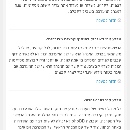
לצפות, לקרוא, לשלוח או לערוך אתה צריך גישות מסויימות, פנה
למנהל המערכת בשביל לקבלם.
חזור למעלה
מדוע אני לא יכול להוסיף קבצים מצורפים?
הרשאות צירוף קבצים נקבעות בכל פורום, לכל קבוצה, או לכל
משתמש בפרט. המנהל הראשי של המערכת יכול לא לאפשר צירוף
קבצים לפורום המסוים בו אתה שולח, או יתכן ורק קבוצות מסויימות
יכולות לצרף קבצים. צור קשר עם המנהל הראשי של המערכת אם
אינך בטוח מדוע אינך יכול לצרף קבצים.
חזור למעלה
מדוע קיבלתי אזהרה?
כל מנהל ראשי של מערכת קובע את חוקי האתר שלו. אם עברת על
חוק, יתכן וקיבלת אזהרה. שים לב כי זוהי החלטת המנהל הראשי
של המערכת, וקבוצת phpBB לא יכולה לעשות דבר עם האזהרות
באתר הנתון. צור קשר עם המנהל הראשי של המערכת אם אינך