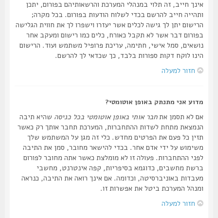
אינך חייב, זה תלוי במנהלי המערכת והרשאותיהם בפורום, יתכן
ותהייה חייב להרשם בכדי לשלוח הודעות בפורום. בכל מקרה;
הרישום יתן לך גישה לכלים אשר יעזרו וישפרו לך את חווית הגלישה
בפורום דבר אשר לא תקבל כאורח, כלים כמו רישום ומעקב אחר
נושאים, סמל אישי, חתימה, עריכת פרופיל משתמש ועוד. הרישום
הינו לוקח דקות ספורות בלבד, כך שכדאי לך להרשם.
חזור למעלה
מדוע אני מתנתק באופן אוטומטי?
אם לא תסמן את
חבר אותי באופן אוטומטי בכל כניסה
שהיא תיבה
הנמצאת מתחת לשדות ההתחברות, המערכת תחבר אותך רק כאשר
תזין כל פעם את הפרטים מחדש. כלי זה מגן על המשתמש שלך
משימוש על ידי אדם אחר. בכדי להישאר מחובר, סמן את התיבה
לפני ההתחברות. פעולה זו לא מומלצת כאשר אתה מחובר לפורום
ברשת מחשבים, כדוגמא בסיפריות, קפה אינטרנט, מחשבי
מעבדות באוניברסיטה, וכדומה. אם אינך רואה את התיבה, כנראה
ומנהל המערכת ביטל את אפשרות זו.
חזור למעלה