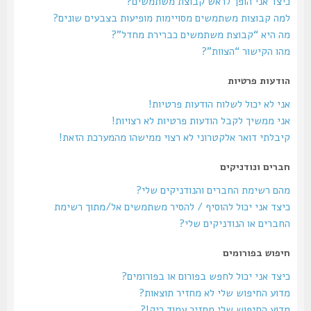
כיצד אני הופך לראש קבוצת משתמשים?
למה קבוצות משתמשים מסויימות מופיעות בצבעים שונים?
מה היא “קבוצת משתמשים כברירת מחדל”?
מהו הקישור “הצוות”?
הודעות פרטיות
אני לא יכול לשלוח הודעות פרטיות!
אני ממשיך לקבל הודעות פרטיות לא רצויות!
קיבלתי דואר אלקטרוני לא רצוי ממישהו מהמערכת הזאת!
חברים ונודניקים
מהם רשימת החברים והנודניקים שלי?
כיצד אני יכול להוסיף / להסיר משתמשים אל/מתוך רשימת
החברים או הנודניקים שלי?
חיפוש בפורומים
כיצד אני יכול לחפש בפורום או בפורומים?
מדוע החיפוש שלי לא מחזיר תוצאות?
מדוע החיפוש שלי מחזיר עמוד ריק!?