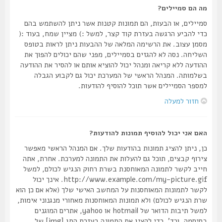
מה הם סמיילים?
סמיילים, או הבעות, הם תמונות קטנות אשר ניתן להשתמש בהם
כדי להביע הרגשה בעזרת קוד קצר, למשל :) מציין שמח, בעוד :(
מסמן עצוב. את הרשימה המלאה של ההבעות ניתן לראות בטופס
השליחה. נסה לא להגזים בסמיילים, מפני שהם יכולים להפוך את
ההודעה ללא קריאה ומנהל יכול להוציא אותם או להסיר את ההודעה
בשלמותה. המנהל הראשי של המערכת יכול גם לקבוע הגבלה
למספר הסמיילים אשר תוכל להוסיף להודעות.
חזור למעלה
האם אני יכול להוסיף תמונות להודעות?
כן, ניתן להציג תמונות בהודעות שלך. אם המנהל הראשי מאפשר
צירוף קבצים, תוכל גם להעלות את התמונה למערכת. אחרת, אתה
חייב לקשר לתמונה המאוחסנת בשרת רחוק הנגיש לכולם, למשל
http://www.example.com/my-picture.gif. אינך יכול
לקשר לתמונות המאוחסנות על המחשב האישי שלך (אלא אם כן הוא
שרת הנגיש לכולם) ולא תמונות המאוחסנות מאחורי מנגנוני אימות,
למשל תיבות הדואר של hotmail או yahoo, אתרים המוגנים
בסיסמה, וכד'. כדי להציג את התמונה בעזרת התג [img] של