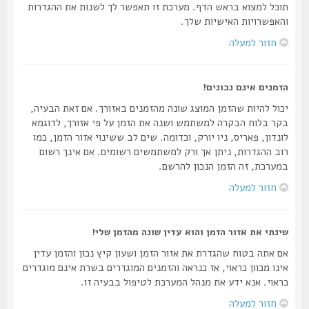
תוכל למצוא בראש הדף. מערכת זו תאפשר לך לשנות את ההגדרות
והאפשרויות האישיות שלך.
חזור למעלה
הזמנים אינם נכונים!
יכול להיות שהזמן המוצג שונה מהזמנים באזורך. אם זאת הבעיה,
בקר בלוח הבקרה למשתמש ושנה את הזמן על פי אזורך, לדוגמא
לונדון, פאריס, ניו יורק, וכדומה. שים לב ששינוי אזור הזמן, כמו
רוב ההגדרות, ניתן אך ורק למשתמשים רשומים. אם אינך רשום
במערכת, זה הזמן הנכון להרשם.
חזור למעלה
שינתי את אזור הזמן והוא עדין שונה מהזמן שלי!
אם אתה בטוח שהגדרת את אזור הזמן ושעון קיץ נכון והזמן עדין
אינו מכוון כראוי, אז כנראה והזמנים המוגדרים בשרת אינם מוגדרים
כראוי. אנא ידע את מנהל המערכת לטיפול בבעיה זו.
חזור למעלה