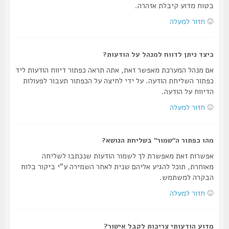
בטוח מדוע קיבלת אזהרה.
חזור למעלה
כיצד ניתן לדווח למנהל על הודעות?
אם מנהל המערכת מאפשר זאת, אתה תראה כפתור דיווח הודעות ליד
כפתור השליחת הודעה. על ידי לחיצה על הכפתור תעבור לפעולות
הדיווח על הודעה.
חזור למעלה
מהו כפתור ה“שמור” בשליחת הנושא?
אפשרות זאת מאפשרת לך לשמור הודעות שנכתבו לשליחה
מאוחרת, תוכל להגיע אליהם שנית לאחר השמירה ע"י ביקור בלוח
הבקרה למשתמש.
חזור למעלה
מדוע הודעותי צריכות לקבל אישור?