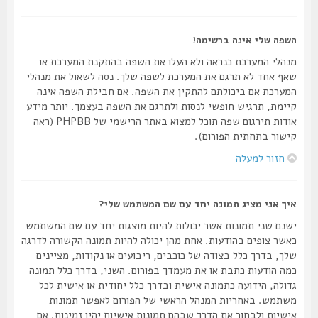
השפה שלי אינה ברשימה!
מנהלי המערכת כנראה ולא העלו את השפה בהתקנת המערכת או
שאף אחד לא תרגם את המערכת לשפה שלך. נסה לשאול את מנהלי
המערכת אם ביכולתם להתקין את השפה. אם חבילת השפה אינה
קיימת, תרגיש חופשי לנסות ולתרגם את השפה בעצמך. יותר מידע
אודות תירגום שפה תוכל למצוא באתר הרישמי של PHPBB (ראה
קישור בתחתית הפורום).
חזור למעלה
איך אני מציג תמונה יחד עם שם המשתמש שלי?
ישנם שני תמונות אשר יכולות להיות מוצגות יחד עם שם המשתמש
כאשר צופים בהודעות. אחת מהן יכולה להיות תמונה הקשורה לדרגה
שלך, בדרך כלל בצודה של כוכבים, ריבועים או נקודות, מציינים
כמה הודעות כתבת או את מעמדך בפורום. השני, בדרך כלל תמונה
גדולה, הידועה כתמונה אישית ובדרך כלל יחודית או אישית לכל
משתמש. באחריות המנהל הראשי של הפורום לאפשר תמונות
אישיות ולבחור את הדרך שבהם תמונות אישיות יהיו זמינות. אם