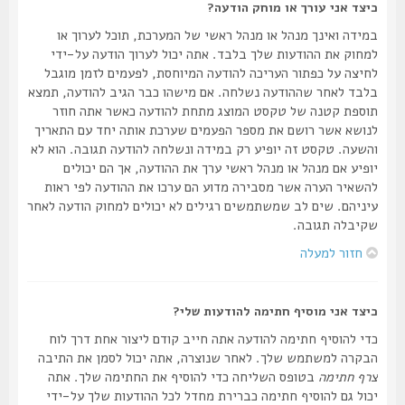
כיצד אני עורך או מוחק הודעה?
במידה ואינך מנהל או מנהל ראשי של המערכת, תוכל לערוך או
למחוק את ההודעות שלך בלבד. אתה יכול לערוך הודעה על-ידי
לחיצה על כפתור העריכה להודעה המיוחסת, לפעמים לזמן מוגבל
בלבד לאחר שההודעה נשלחה. אם מישהו כבר הגיב להודעה, תמצא
תוספת קטנה של טקסט המוצג מתחת להודעה כאשר אתה חוזר
לנושא אשר רושם את מספר הפעמים שערכת אותה יחד עם התאריך
והשעה. טקסט זה יופיע רק במידה ונשלחה להודעה תגובה. הוא לא
יופיע אם מנהל או מנהל ראשי ערך את ההודעה, אך הם יכולים
להשאיר הערה אשר מסבירה מדוע הם ערכו את ההודעה לפי ראות
עיניהם. שים לב שמשתמשים רגילים לא יכולים למחוק הודעה לאחר
שקיבלה תגובה.
חזור למעלה
כיצד אני מוסיף חתימה להודעות שלי?
כדי להוסיף חתימה להודעה אתה חייב קודם ליצור אחת דרך לוח
הבקרה למשתמש שלך. לאחר שנוצרה, אתה יכול לסמן את התיבה
צרף חתימה
בטופס השליחה כדי להוסיף את החתימה שלך. אתה
יכול גם להוסיף חתימה כברירת מחדל לכל ההודעות שלך על-ידי