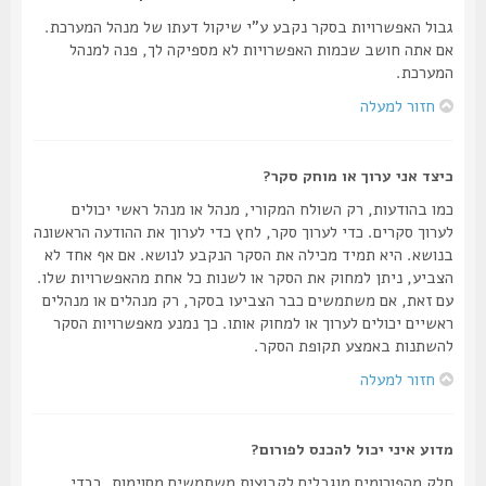
גבול האפשרויות בסקר נקבע ע"י שיקול דעתו של מנהל המערכת.
אם אתה חושב שכמות האפשרויות לא מספיקה לך, פנה למנהל
המערכת.
חזור למעלה
כיצד אני ערוך או מוחק סקר?
כמו בהודעות, רק השולח המקורי, מנהל או מנהל ראשי יכולים
לערוך סקרים. כדי לערוך סקר, לחץ כדי לערוך את ההודעה הראשונה
בנושא. היא תמיד מכילה את הסקר הנקבע לנושא. אם אף אחד לא
הצביע, ניתן למחוק את הסקר או לשנות כל אחת מהאפשרויות שלו.
עם זאת, אם משתמשים כבר הצביעו בסקר, רק מנהלים או מנהלים
ראשיים יכולים לערוך או למחוק אותו. כך נמנע מאפשרויות הסקר
להשתנות באמצע תקופת הסקר.
חזור למעלה
מדוע איני יכול להכנס לפורום?
חלק מהפורומים מוגבלים לקבוצות משתמשים מסוימות. בכדי