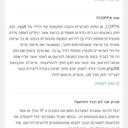
מהו COPPA?
COPPA, או החוק לפרטיות והגנה המקוונת של הילד של 1998, הוא
חוק בארצות הברית הדורש מאתרים ברשת אשר יכולים לאסוף מידע
מקטינים מתחת לגיל 13 לדרוש הסכמה מההורים בכתב או כל שיטה
אחרת של אישור מאפוטרופוס חוקי, המאפשר את איסוף פרטי
הזיהוי האישיים מקטין מתחת לגיל 14 13. אם אינך בטוח אם חוק
זה חל לגביך בתור מישהו המנסה להרשם או לאתר אשר אליו אתה
מנסה להרשם, צור קשר עם יועץ חוקי להתיעצות. שים לב שקבוצת
phpBB אינה יכולה לספק יעוץ חוקי ואינה נקודה ליצירת קשר
לענייני חוק מכל סוג, ובפרט הרשום להלן.
חזור למעלה
מדוע אני לא יכול להרשם?
יכול להיות שמנהל המערכת חסם את כתובת ה IP שלך או אסר
שימוש בשם משתמש זה. בנוסף מנהל המערכת יכול להפסיק את
ההרשמה למערכת ובכך למנוע ממשתמשים חדשים להרשם. צור