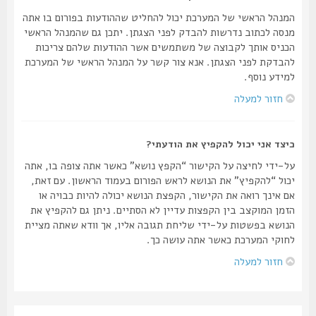
המנהל הראשי של המערכת יכול להחליט שההודעות בפורום בו אתה
מנסה לכתוב נדרשות להבדק לפני הצגתן. יתכן גם שהמנהל הראשי
הכניס אותך לקבוצה של משתמשים אשר ההודעות שלהם צריכות
להבדקת לפני הצגתן. אנא צור קשר על המנהל הראשי של המערכת
למידע נוסף.
חזור למעלה
כיצד אני יכול להקפיץ את הודעתי?
על-ידי לחיצה על הקישור “הקפץ נושא” כאשר אתה צופה בו, אתה
יכול “להקפיץ” את הנושא לראש הפורום בעמוד הראשון. עם זאת,
אם אינך רואה את הקישור, הקפצת הנושא יכולה להיות כבויה או
הזמן המוקצב בין הקפצות עדיין לא הסתיים. ניתן גם להקפיץ את
הנושא בפשטות על-ידי שליחת תגובה אליו, אך וודא שאתה מציית
לחוקי המערכת כאשר אתה עושה כך.
חזור למעלה