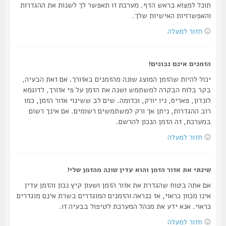
תוכל למצוא בראש הדף. מערכת זו תאפשר לך לשנות את ההגדרות
והאפשרויות האישיות שלך.
חזור למעלה
הזמנים אינם נכונים!
יכול להיות שהזמן המוצג שונה מהזמנים באזורך. אם זאת הבעיה,
בקר בלוח הבקרה למשתמש ושנה את הזמן על פי אזורך, לדוגמא
לונדון, פאריס, ניו יורק, וכדומה. שים לב ששינוי אזור הזמן, כמו
רוב ההגדרות, ניתן אך ורק למשתמשים רשומים. אם אינך רשום
במערכת, זה הזמן הנכון להרשם.
חזור למעלה
שינתי את אזור הזמן והוא עדין שונה מהזמן שלי!
אם אתה בטוח שהגדרת את אזור הזמן ושעון קיץ נכון והזמן עדין
אינו מכוון כראוי, אז כנראה והזמנים המוגדרים בשרת אינם מוגדרים
כראוי. אנא ידע את מנהל המערכת לטיפול בבעיה זו.
חזור למעלה