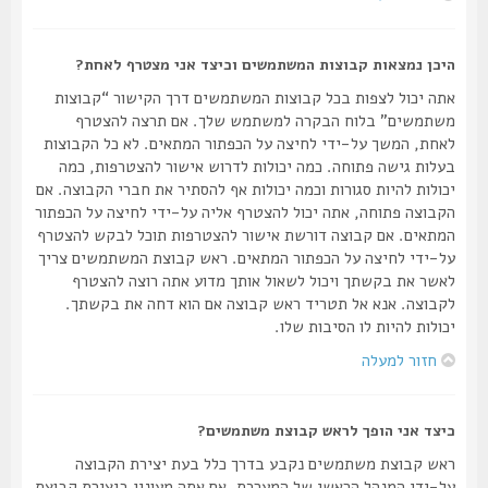
היכן נמצאות קבוצות המשתמשים וכיצד אני מצטרף לאחת?
אתה יכול לצפות בכל קבוצות המשתמשים דרך הקישור “קבוצות
משתמשים” בלוח הבקרה למשתמש שלך. אם תרצה להצטרף
לאחת, המשך על-ידי לחיצה על הכפתור המתאים. לא כל הקבוצות
בעלות גישה פתוחה. כמה יכולות לדרוש אישור להצטרפות, כמה
יכולות להיות סגורות וכמה יכולות אף להסתיר את חברי הקבוצה. אם
הקבוצה פתוחה, אתה יכול להצטרף אליה על-ידי לחיצה על הכפתור
המתאים. אם קבוצה דורשת אישור להצטרפות תוכל לבקש להצטרף
על-ידי לחיצה על הכפתור המתאים. ראש קבוצת המשתמשים צריך
לאשר את בקשתך ויכול לשאול אותך מדוע אתה רוצה להצטרף
לקבוצה. אנא אל תטריד ראש קבוצה אם הוא דחה את בקשתך.
יכולות להיות לו הסיבות שלו.
חזור למעלה
כיצד אני הופך לראש קבוצת משתמשים?
ראש קבוצת משתמשים נקבע בדרך כלל בעת יצירת הקבוצה
על-ידי המנהל הראשי של המערכת. אם אתה מעונין ביצירת קבוצת