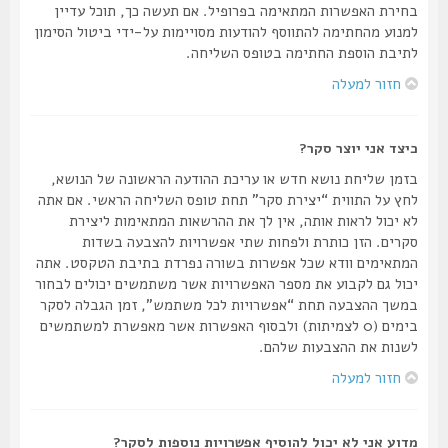
בחירת האפשרות המתאימה בפרופיל. אם תעשה כך, תוכל עדיין
למנוע מהחתימה להתווסף להודעות מסויימות על-ידי ביטול הסימון
לתיבת הוספת החתימה בטופס השליחה.
חזור למעלה
כיצד אני יוצר סקר?
בזמן שליחת נושא חדש או עריכת ההודעה הראשונה של הנושא,
לחץ על התווית “יצירת סקר” תחת טופס השליחה הראשי. אם אתה
לא יכול לראות אותה, אין לך את ההרשאות המתאימות ליצירת
סקרים. הזן כותרת ולפחות שתי אפשרויות להצבעה בשדות
המתאימים וודא שכל אפשרות בשורה נפרדת בתיבת הטקסט. אתה
יכול גם לקבוע את מספר האפשרויות אשר משתמשים יכולים לבחור
במשך ההצבעה תחת “אפשרויות לכל משתמש”, זמן הגבלה לסקר
בימים (0 לצמיתות) ולבסוף האפשרות אשר מאפשרת למשתמשים
לשנות את ההצבעות שלהם.
חזור למעלה
מדוע אני לא יכול להוסיף אפשרויות נוספות לסקר?