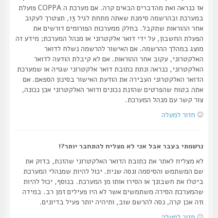
אז כנראה ואת מהדברים הבאים קרה. אם מערכת ה COPPA פועלת
במערכת ובהרשמה סימנת שאתה מתחת לגיל 13, תצטרך לעקוב
אחר ההוראות שתקבל. בחלק ממערכות הפורומים דורשים את
הפעלת החשבון, על ידי דואר אלקטרוני או מנהל המערכת; מידע זה
מוצג במהלך ההרשמה. אם האישור להרשמה נשלח לדואר
האלקטרוני, עקוב אחר ההוראות. אם לא קיבלת הודעה לדואר
האלקטרוני, כנראה ונתת כתובת דואר אלקטרוני שגויה או שמערכת
הדואר האלקטרוני העבירה את הודעת האישור בסינון הספאם. אם
אתה בטוח שהפרטים שהזנת נכונים ודואר האלקטרוני אכן נכונה,
צור קשר עם מנהל המערכת.
חזור למעלה
נרשמתי בעבר אבל אני לא מצליח להתחבר יותר?!
לא מצליח לאתר את כתובת הדואר האלקטרוני שהזנת, בדוק את
שם המשתמש והסיסמה ונסה שנית. יכול להיות שמנהלי המערכת
ביטלו את חשבונך או הסירו אותו מן המערכת. בנוסף, יכול להיות
שהמערכת הסירה משתמשים אשר לא היו פעילים זמן רב. במידה
וזה אכן קרה, נסה להרשם שוב, ותיהיה יותר פעיל בדיונים.
חזור למעלה