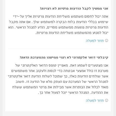
אני ממשיך לקבל הודעות פרטיות לא רצויות!
אתה יכול לחסום משתמש משליחת הודעות פרטיות אליך על-ידי
שימוש בכללי הודעות בלוח הבקרה למשתמש שלך. אם אתה מקבל
הודעות פרטיות פוגעות ממשתמש מסויים, הודע למנהל הראשי. הוא
יכול למנוע מהמשתמש משליחת הודעות פרטיות.
חזור למעלה
קיבלתי דואר אלקטרוני לא רצוי ממישהו מהמערכת הזאת!
אנו מצטערים לשמוע זאת. מאפיין טופס הדואר האלקטרוני של
מערכת זו כולל אמצעי אבטחה כדי לנסות ולעקוב אחר משתמשים
אשר שולחים הודעות כאלו, כך שתוכל לשלוח הודעת דואר אלקטרוני
למנהל הראשי של המערכת עם העתק מלא של הודעה זו. חשוב
מאוד לכלול את הכותרות אשר מכילות את פרטי המשתמש ששלח
את ההודעה. המנהל הראשי יוכל לפעול אחר כך.
חזור למעלה