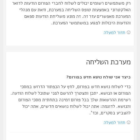
רק משתמשים רשומים יכולים לשלוח לחברי הפורום הודעות לדואר
האלקטרוני באמצעות טופס השליחה במערכת, וזאת עם מנהלי
המערכת מאפשרים עזר זה. זה מונע משליחת הודעות ספאם
והודעות היכולות לפגוע במשתמשי המערכת.
חזור למעלה
מערכת השליחה
כיצד אני שולח נושא חדש בפורום?
כדי לשלוח נושא חדש בפורום, לחץ על הכפתור הדרוש במסכי
הפורום או הנושא. יתכן ותצטרך להרשם לפני שתוכל לשלוח הודעה.
רשימת ההרשאות שלך בכל פורום זמינה בתחתית מסכי הפורום
והנושא. לדוגמה: אתה יכול לשלוח נושאים חדשים, אתה יכול
להצביע בסקרים, וכד'.
חזור למעלה