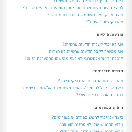
כיצד אני הופך לראש קבוצת משתמשים?
למה קבוצות משתמשים מסויימות מופיעות בצבעים שונים?
מה היא “קבוצת משתמשים כברירת מחדל”?
מהו הקישור “הצוות”?
הודעות פרטיות
אני לא יכול לשלוח הודעות פרטיות!
אני ממשיך לקבל הודעות פרטיות לא רצויות!
קיבלתי דואר אלקטרוני לא רצוי ממישהו מהמערכת הזאת!
חברים ונודניקים
מהם רשימת החברים והנודניקים שלי?
כיצד אני יכול להוסיף / להסיר משתמשים אל/מתוך רשימת
החברים או הנודניקים שלי?
חיפוש בפורומים
כיצד אני יכול לחפש בפורום או בפורומים?
מדוע החיפוש שלי לא מחזיר תוצאות?
מדוע החיפוש שלי מחזיר עמוד ריק!?