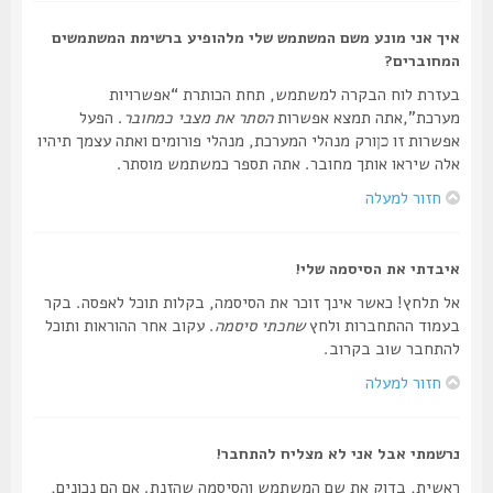
איך אני מונע משם המשתמש שלי מלהופיע ברשימת המשתמשים
המחוברים?
בעזרת לוח הבקרה למשתמש, תחת הכותרת “אפשרויות
מערכת”,אתה תמצא אפשרות
הסתר את מצבי כמחובר
. הפעל
אפשרות זו
ורק מנהלי המערכת, מנהלי פורומים ואתה עצמך תיהיו
כן
אלה שיראו אותך מחובר. אתה תספר כמשתמש מוסתר.
חזור למעלה
איבדתי את הסיסמה שלי!
אל תלחץ! כאשר אינך זוכר את הסיסמה, בקלות תוכל לאפסה. בקר
בעמוד ההתחברות ולחץ
שחכתי סיסמה
. עקוב אחר ההוראות ותוכל
להתחבר שוב בקרוב.
חזור למעלה
נרשמתי אבל אני לא מצליח להתחבר!
ראשית, בדוק את שם המשתמש והסיסמה שהזנת. אם הם נכונים,