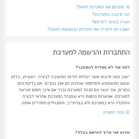
מי מתרגם את המערכת הזאת?
זכר ונקבה במערכת?
הערה בקשר לתרגום?
האם ניתן להוריד את הזכויות הנמצאות למטה?
התחברות והרשמה למערכת
למה אני לא מצליח להתחבר?
ישנן כמה סיבות אשר יכולות להיות התשובה לבעיה. ראשית, בדוק
ששם המשתמש והסיסמה שהזנת הם אכן נכונים. אם בדקת והם
נכונים, צור קשר עם מנהל המערכת וברר אם אינך חסום מגישה
למערכת. אפשרות נוספת היא שמנהל המערכת אחראי לבעיה
והתקלה היא במערכת ולא בפרטייך, והמנהלים מסדרים אותה.
חזור למעלה
מדוע אני צריך להרשם בכלל?