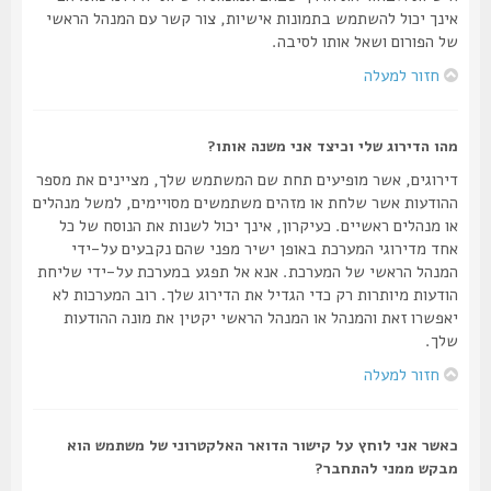
אינך יכול להשתמש בתמונות אישיות, צור קשר עם המנהל הראשי
של הפורום ושאל אותו לסיבה.
חזור למעלה
מהו הדירוג שלי וכיצד אני משנה אותו?
דירוגים, אשר מופיעים תחת שם המשתמש שלך, מציינים את מספר
ההודעות אשר שלחת או מזהים משתמשים מסויימים, למשל מנהלים
או מנהלים ראשיים. כעיקרון, אינך יכול לשנות את הנוסח של כל
אחד מדירוגי המערכת באופן ישיר מפני שהם נקבעים על-ידי
המנהל הראשי של המערכת. אנא אל תפגע במערכת על-ידי שליחת
הודעות מיותרות רק כדי הגדיל את הדירוג שלך. רוב המערכות לא
יאפשרו זאת והמנהל או המנהל הראשי יקטין את מונה ההודעות
שלך.
חזור למעלה
כאשר אני לוחץ על קישור הדואר האלקטרוני של משתמש הוא
מבקש ממני להתחבר?