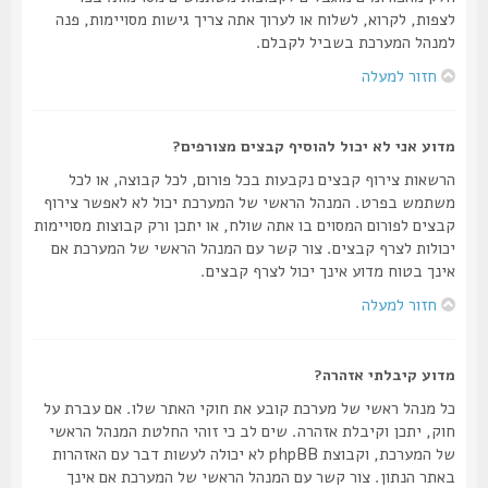
לצפות, לקרוא, לשלוח או לערוך אתה צריך גישות מסויימות, פנה
למנהל המערכת בשביל לקבלם.
חזור למעלה
מדוע אני לא יכול להוסיף קבצים מצורפים?
הרשאות צירוף קבצים נקבעות בכל פורום, לכל קבוצה, או לכל
משתמש בפרט. המנהל הראשי של המערכת יכול לא לאפשר צירוף
קבצים לפורום המסוים בו אתה שולח, או יתכן ורק קבוצות מסויימות
יכולות לצרף קבצים. צור קשר עם המנהל הראשי של המערכת אם
אינך בטוח מדוע אינך יכול לצרף קבצים.
חזור למעלה
מדוע קיבלתי אזהרה?
כל מנהל ראשי של מערכת קובע את חוקי האתר שלו. אם עברת על
חוק, יתכן וקיבלת אזהרה. שים לב כי זוהי החלטת המנהל הראשי
של המערכת, וקבוצת phpBB לא יכולה לעשות דבר עם האזהרות
באתר הנתון. צור קשר עם המנהל הראשי של המערכת אם אינך