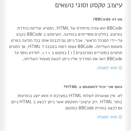
עיצוב טקסט וסוגי נושאים
מה זה BBCode?
BBCode הוא צורה מיוחדת של HTML, המציע שליטה נהדרת
בעיצוב בחלקים מסויימים בהודעה. השימוש ב BBCode נקבע
על-ידי המנהל הראשי, אבל ניתן גם לכבות אותו בכל הודעה בפרט
מטופס השליחה. BBCode עצמו דומה במבנה ל HTML, אך התגים
תחמים בסוגריים המרובעים [ ו ] במקום ב < ו >. למידע נוסף על
BBCode ראה את המדריך אליו ניתן לגשת מעמוד השליחה.
חזור למעלה
האם אני יכול להשתמש ב HTML?
לא. אין אפשרות לשלוח HTML במערכת זו והוא יוצג בהודעות
בתור HTML. רוב עיצובי הטקסט אשר ניתן לבצע ב HTML ניתן
גם לבצע בעזרת BBCode במקום.
חזור למעלה