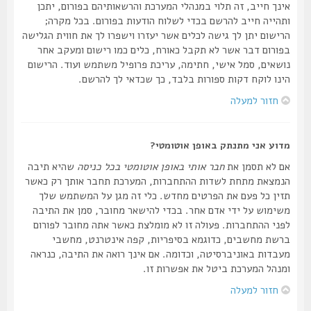
אינך חייב, זה תלוי במנהלי המערכת והרשאותיהם בפורום, יתכן
ותהייה חייב להרשם בכדי לשלוח הודעות בפורום. בכל מקרה;
הרישום יתן לך גישה לכלים אשר יעזרו וישפרו לך את חווית הגלישה
בפורום דבר אשר לא תקבל כאורח, כלים כמו רישום ומעקב אחר
נושאים, סמל אישי, חתימה, עריכת פרופיל משתמש ועוד. הרישום
הינו לוקח דקות ספורות בלבד, כך שכדאי לך להרשם.
חזור למעלה
מדוע אני מתנתק באופן אוטומטי?
אם לא תסמן את
חבר אותי באופן אוטומטי בכל כניסה
שהיא תיבה
הנמצאת מתחת לשדות ההתחברות, המערכת תחבר אותך רק כאשר
תזין כל פעם את הפרטים מחדש. כלי זה מגן על המשתמש שלך
משימוש על ידי אדם אחר. בכדי להישאר מחובר, סמן את התיבה
לפני ההתחברות. פעולה זו לא מומלצת כאשר אתה מחובר לפורום
ברשת מחשבים, כדוגמא בסיפריות, קפה אינטרנט, מחשבי
מעבדות באוניברסיטה, וכדומה. אם אינך רואה את התיבה, כנראה
ומנהל המערכת ביטל את אפשרות זו.
חזור למעלה