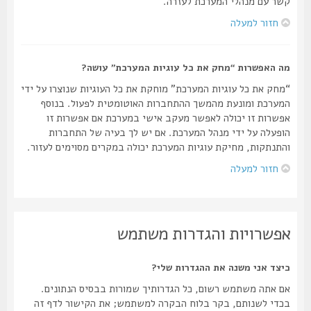
קשר עם מנהלי המערכת לעזרה.
חזור למעלה
מה האפשרות “מחק את כל עוגיות המערכת” עושה?
“מחק את כל עוגיות המערכת” מוחקת את כל העוגיות שנוצרו על ידי
המערכת ומונעת מהמשך ההתחברות האוטומטית לפעול. בנוסף
אפשרות זו יכולה לאפשר מעקב אישי במערכת אם אפשרות זו
הופעלה על ידי מנהל המערכת. אם יש לך בעיה של התחברות
והתנתקות, מחיקת עוגיות המערכת יכולה במקרים מסוימים לעזור.
חזור למעלה
אפשרויות והגדרות משתמש
כיצד אני משנה את ההגדרות שלי?
אם אתה משתמש רשום, כל הגדרותיך שמורות בבסיס הנתונים.
בכדי לשנותם, בקר בלוח הבקרה למשתמש; את הקישור לדף זה