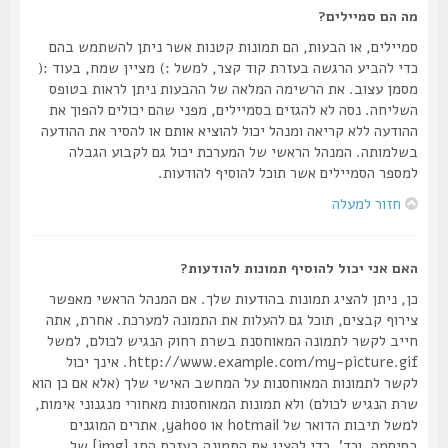
מה הם סמיילים?
סמיילים, או הבעות, הם תמונות קטנות אשר ניתן להשתמש בהם
כדי להביע הרגשה בעזרת קוד קצר, למשל :) מציין שמח, בעוד :(
מסמן עצוב. את הרשימה המלאה של ההבעות ניתן לראות בטופס
השליחה. נסה לא להגזים בסמיילים, מפני שהם יכולים להפוך את
ההודעה ללא קריאה ומנהל יכול להוציא אותם או להסיר את ההודעה
בשלמותה. המנהל הראשי של המערכת יכול גם לקבוע הגבלה
למספר הסמיילים אשר תוכל להוסיף להודעות.
חזור למעלה
האם אני יכול להוסיף תמונות להודעות?
כן, ניתן להציג תמונות בהודעות שלך. אם המנהל הראשי מאפשר
צירוף קבצים, תוכל גם להעלות את התמונה למערכת. אחרת, אתה
חייב לקשר לתמונה המאוחסנת בשרת רחוק הנגיש לכולם, למשל
http://www.example.com/my-picture.gif. אינך יכול
לקשר לתמונות המאוחסנות על המחשב האישי שלך (אלא אם כן הוא
שרת הנגיש לכולם) ולא תמונות המאוחסנות מאחורי מנגנוני אימות,
למשל תיבות הדואר של hotmail או yahoo, אתרים המוגנים
בסיסמה, וכד'. כדי להציג את התמונה בעזרת התג [img] של