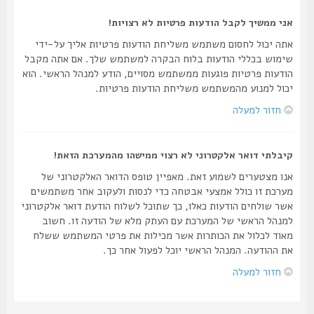
אני ממשיך לקבל הודעות פרטיות לא רצויות!
אתה יכול לחסום משתמש משליחת הודעות פרטיות אליך על-ידי
שימוש בכללי הודעות בלוח הבקרה למשתמש שלך. אם אתה מקבל
הודעות פרטיות פוגעות ממשתמש מסויים, הודע למנהל הראשי. הוא
יכול למנוע מהמשתמש משליחת הודעות פרטיות.
חזור למעלה
קיבלתי דואר אלקטרוני לא רצוי ממישהו מהמערכת הזאת!
אנו מצטערים לשמוע זאת. מאפיין טופס הדואר האלקטרוני של
מערכת זו כולל אמצעי אבטחה כדי לנסות ולעקוב אחר משתמשים
אשר שולחים הודעות כאלו, כך שתוכל לשלוח הודעת דואר אלקטרוני
למנהל הראשי של המערכת עם העתק מלא של הודעה זו. חשוב
מאוד לכלול את הכותרות אשר מכילות את פרטי המשתמש ששלח
את ההודעה. המנהל הראשי יוכל לפעול אחר כך.
חזור למעלה