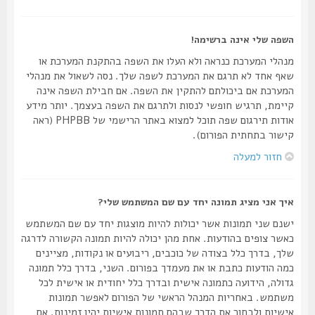
השפה שלי אינה ברשימה!
מנהלי המערכת כנראה ולא העלו את השפה בהתקנת המערכת או
שאף אחד לא תרגם את המערכת לשפה שלך. נסה לשאול את מנהלי
המערכת אם ביכולתם להתקין את השפה. אם חבילת השפה אינה
קיימת, תרגיש חופשי לנסות ולתרגם את השפה בעצמך. יותר מידע
אודות תירגום שפה תוכל למצוא באתר הרישמי של PHPBB (ראה
קישור בתחתית הפורום).
חזור למעלה
איך אני מציג תמונה יחד עם שם המשתמש שלי?
ישנם שני תמונות אשר יכולות להיות מוצגות יחד עם שם המשתמש
כאשר צופים בהודעות. אחת מהן יכולה להיות תמונה הקשורה לדרגה
שלך, בדרך כלל בצודה של כוכבים, ריבועים או נקודות, מציינים
כמה הודעות כתבת או את מעמדך בפורום. השני, בדרך כלל תמונה
גדולה, הידועה כתמונה אישית ובדרך כלל יחודית או אישית לכל
משתמש. באחריות המנהל הראשי של הפורום לאפשר תמונות
אישיות ולבחור את הדרך שבהם תמונות אישיות יהיו זמינות. אם