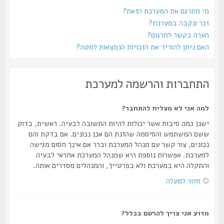
מי מתרגם את המערכת הזאת?
זכר ונקבה במערכת?
הערה בקשר לתרגום?
האם ניתן להוריד את הזכויות הנמצאות למטה?
התחברות והרשמה למערכת
למה אני לא מצליח להתחבר?
ישנן כמה סיבות אשר יכולות להיות התשובה לבעיה. ראשית, בדוק
ששם המשתמש והסיסמה שהזנת הם אכן נכונים. אם בדקת והם
נכונים, צור קשר עם מנהל המערכת וברר אם אינך חסום מגישה
למערכת. אפשרות נוספת היא שמנהל המערכת אחראי לבעיה
והתקלה היא במערכת ולא בפרטייך, והמנהלים מסדרים אותה.
חזור למעלה
מדוע אני צריך להרשם בכלל?