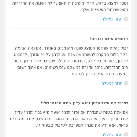
תוכל למצוא בראש הדף. מערכת זו תאפשר לך לשנות את ההגדרות
והאפשרויות האישיות שלך.
חזור למעלה
הזמנים אינם נכונים!
יכול להיות שהזמן המוצג שונה מהזמנים באזורך. אם זאת הבעיה,
בקר בלוח הבקרה למשתמש ושנה את הזמן על פי אזורך, לדוגמא
לונדון, פאריס, ניו יורק, וכדומה. שים לב ששינוי אזור הזמן, כמו
רוב ההגדרות, ניתן אך ורק למשתמשים רשומים. אם אינך רשום
במערכת, זה הזמן הנכון להרשם.
חזור למעלה
שינתי את אזור הזמן והוא עדין שונה מהזמן שלי!
אם אתה בטוח שהגדרת את אזור הזמן ושעון קיץ נכון והזמן עדין
אינו מכוון כראוי, אז כנראה והזמנים המוגדרים בשרת אינם מוגדרים
כראוי. אנא ידע את מנהל המערכת לטיפול בבעיה זו.
חזור למעלה