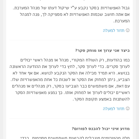
גבול האפשרויות בסקר נקבע ע"י שיקול דעתו של מנהל המערכת.
אם אתה חושב שכמות האפשרויות לא מספיקה לך, פנה למנהל
המערכת.
חזור למעלה
כיצד אני ערוך או מוחק סקר?
כמו בהודעות, רק השולח המקורי, מנהל או מנהל ראשי יכולים
לערוך סקרים. כדי לערוך סקר, לחץ כדי לערוך את ההודעה הראשונה
בנושא. היא תמיד מכילה את הסקר הנקבע לנושא. אם אף אחד לא
הצביע, ניתן למחוק את הסקר או לשנות כל אחת מהאפשרויות שלו.
עם זאת, אם משתמשים כבר הצביעו בסקר, רק מנהלים או מנהלים
ראשיים יכולים לערוך או למחוק אותו. כך נמנע מאפשרויות הסקר
להשתנות באמצע תקופת הסקר.
חזור למעלה
מדוע איני יכול להכנס לפורום?
חלק מהפורומים מוגבלים לקבוצות משתמשים מסוימות. בכדי