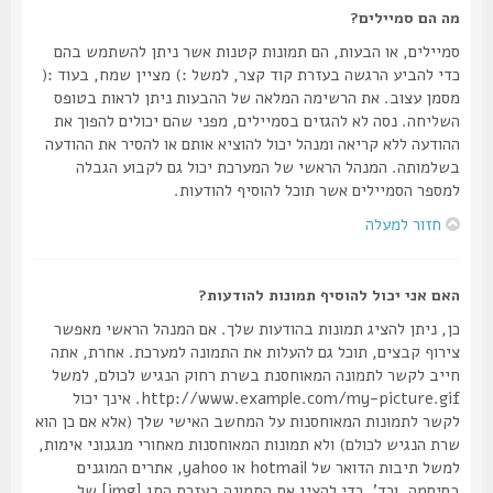
מה הם סמיילים?
סמיילים, או הבעות, הם תמונות קטנות אשר ניתן להשתמש בהם
כדי להביע הרגשה בעזרת קוד קצר, למשל :) מציין שמח, בעוד :(
מסמן עצוב. את הרשימה המלאה של ההבעות ניתן לראות בטופס
השליחה. נסה לא להגזים בסמיילים, מפני שהם יכולים להפוך את
ההודעה ללא קריאה ומנהל יכול להוציא אותם או להסיר את ההודעה
בשלמותה. המנהל הראשי של המערכת יכול גם לקבוע הגבלה
למספר הסמיילים אשר תוכל להוסיף להודעות.
חזור למעלה
האם אני יכול להוסיף תמונות להודעות?
כן, ניתן להציג תמונות בהודעות שלך. אם המנהל הראשי מאפשר
צירוף קבצים, תוכל גם להעלות את התמונה למערכת. אחרת, אתה
חייב לקשר לתמונה המאוחסנת בשרת רחוק הנגיש לכולם, למשל
http://www.example.com/my-picture.gif. אינך יכול
לקשר לתמונות המאוחסנות על המחשב האישי שלך (אלא אם כן הוא
שרת הנגיש לכולם) ולא תמונות המאוחסנות מאחורי מנגנוני אימות,
למשל תיבות הדואר של hotmail או yahoo, אתרים המוגנים
בסיסמה, וכד'. כדי להציג את התמונה בעזרת התג [img] של