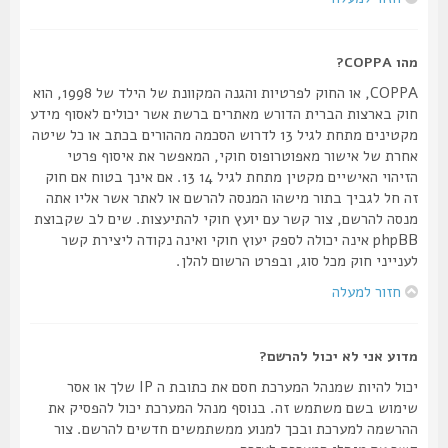
מהו COPPA?
COPPA, או החוק לפרטיות והגנה המקוונת של הילד של 1998, הוא
חוק בארצות הברית הדורש מאתרים ברשת אשר יכולים לאסוף מידע
מקטינים מתחת לגיל 13 לדרוש הסכמה מההורים בכתב או כל שיטה
אחרת של אישור מאפוטרופוס חוקי, המאפשר את איסוף פרטי
הזיהוי האישיים מקטין מתחת לגיל 14 13. אם אינך בטוח אם חוק
זה חל לגביך בתור מישהו המנסה להרשם או לאתר אשר אליו אתה
מנסה להרשם, צור קשר עם יועץ חוקי להתיעצות. שים לב שקבוצת
phpBB אינה יכולה לספק יעוץ חוקי ואינה נקודה ליצירת קשר
לענייני חוק מכל סוג, ובפרט הרשום להלן.
חזור למעלה
מדוע אני לא יכול להרשם?
יכול להיות שמנהל המערכת חסם את כתובת ה IP שלך או אסר
שימוש בשם משתמש זה. בנוסף מנהל המערכת יכול להפסיק את
ההרשמה למערכת ובכך למנוע ממשתמשים חדשים להרשם. צור