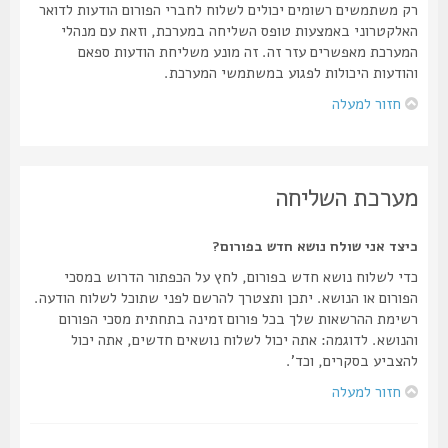
רק משתמשים רשומים יכולים לשלוח לחברי הפורום הודעות לדואר
האלקטרוני באמצעות טופס השליחה במערכת, וזאת עם מנהלי
המערכת מאפשרים עזר זה. זה מונע משליחת הודעות ספאם
והודעות היכולות לפגוע במשתמשי המערכת.
חזור למעלה
מערכת השליחה
כיצד אני שולח נושא חדש בפורום?
כדי לשלוח נושא חדש בפורום, לחץ על הכפתור הדרוש במסכי
הפורום או הנושא. יתכן ותצטרך להרשם לפני שתוכל לשלוח הודעה.
רשימת ההרשאות שלך בכל פורום זמינה בתחתית מסכי הפורום
והנושא. לדוגמה: אתה יכול לשלוח נושאים חדשים, אתה יכול
להצביע בסקרים, וכד'.
חזור למעלה