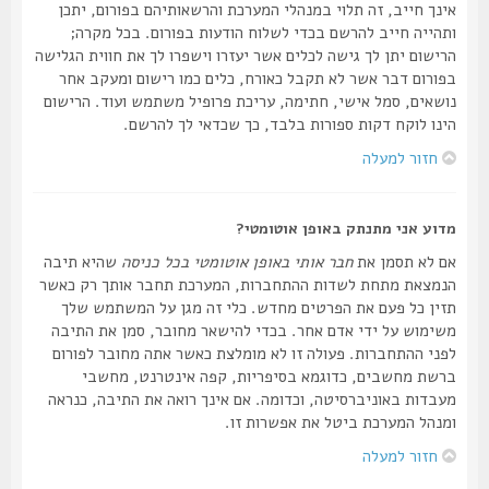
אינך חייב, זה תלוי במנהלי המערכת והרשאותיהם בפורום, יתכן
ותהייה חייב להרשם בכדי לשלוח הודעות בפורום. בכל מקרה;
הרישום יתן לך גישה לכלים אשר יעזרו וישפרו לך את חווית הגלישה
בפורום דבר אשר לא תקבל כאורח, כלים כמו רישום ומעקב אחר
נושאים, סמל אישי, חתימה, עריכת פרופיל משתמש ועוד. הרישום
הינו לוקח דקות ספורות בלבד, כך שכדאי לך להרשם.
חזור למעלה
מדוע אני מתנתק באופן אוטומטי?
אם לא תסמן את
חבר אותי באופן אוטומטי בכל כניסה
שהיא תיבה
הנמצאת מתחת לשדות ההתחברות, המערכת תחבר אותך רק כאשר
תזין כל פעם את הפרטים מחדש. כלי זה מגן על המשתמש שלך
משימוש על ידי אדם אחר. בכדי להישאר מחובר, סמן את התיבה
לפני ההתחברות. פעולה זו לא מומלצת כאשר אתה מחובר לפורום
ברשת מחשבים, כדוגמא בסיפריות, קפה אינטרנט, מחשבי
מעבדות באוניברסיטה, וכדומה. אם אינך רואה את התיבה, כנראה
ומנהל המערכת ביטל את אפשרות זו.
חזור למעלה