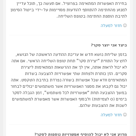
בחירת האפשרות המתאימה בפרופיל. אם תעשה כך, תוכל עדיין
למנוע מהחתימה להתווסף להודעות מסויימות על-ידי ביטול הסימון
לתיבת הוספת החתימה בטופס השליחה.
חזור למעלה
כיצד אני יוצר סקר?
בזמן שליחת נושא חדש או עריכת ההודעה הראשונה של הנושא,
לחץ על התווית “יצירת סקר” תחת טופס השליחה הראשי. אם אתה
לא יכול לראות אותה, אין לך את ההרשאות המתאימות ליצירת
סקרים. הזן כותרת ולפחות שתי אפשרויות להצבעה בשדות
המתאימים וודא שכל אפשרות בשורה נפרדת בתיבת הטקסט. אתה
יכול גם לקבוע את מספר האפשרויות אשר משתמשים יכולים לבחור
במשך ההצבעה תחת “אפשרויות לכל משתמש”, זמן הגבלה לסקר
בימים (0 לצמיתות) ולבסוף האפשרות אשר מאפשרת למשתמשים
לשנות את ההצבעות שלהם.
חזור למעלה
מדוע אני לא יכול להוסיף אפשרויות נוספות לסקר?