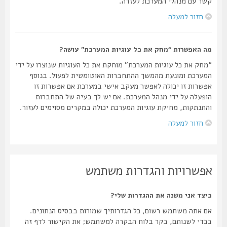
קשר עם מנהלי המערכת לעזרה.
חזור למעלה
מה האפשרות “מחק את כל עוגיות המערכת” עושה?
“מחק את כל עוגיות המערכת” מוחקת את כל העוגיות שנוצרו על ידי
המערכת ומונעת מהמשך ההתחברות האוטומטית לפעול. בנוסף
אפשרות זו יכולה לאפשר מעקב אישי במערכת אם אפשרות זו
הופעלה על ידי מנהל המערכת. אם יש לך בעיה של התחברות
והתנתקות, מחיקת עוגיות המערכת יכולה במקרים מסוימים לעזור.
חזור למעלה
אפשרויות והגדרות משתמש
כיצד אני משנה את ההגדרות שלי?
אם אתה משתמש רשום, כל הגדרותיך שמורות בבסיס הנתונים.
בכדי לשנותם, בקר בלוח הבקרה למשתמש; את הקישור לדף זה