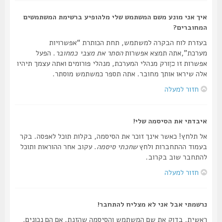
איך אני מונע משם המשתמש שלי מלהופיע ברשימת המשתמשים
המחוברים?
בעזרת לוח הבקרה למשתמש, תחת הכותרת “אפשרויות
מערכת”,אתה תמצא אפשרות
הסתר את מצבי כמחובר
. הפעל
אפשרות זו
ורק מנהלי המערכת, מנהלי פורומים ואתה עצמך תיהיו
כן
אלה שיראו אותך מחובר. אתה תספר כמשתמש מוסתר.
חזור למעלה
איבדתי את הסיסמה שלי!
אל תלחץ! כאשר אינך זוכר את הסיסמה, בקלות תוכל לאפסה. בקר
בעמוד ההתחברות ולחץ
שחכתי סיסמה
. עקוב אחר ההוראות ותוכל
להתחבר שוב בקרוב.
חזור למעלה
נרשמתי אבל אני לא מצליח להתחבר!
ראשית, בדוק את שם המשתמש והסיסמה שהזנת. אם הם נכונים,