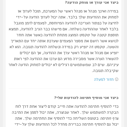
כיצד אני עורך או מוחק הודעה?
במידה ואינך מנהל או מנהל ראשי של המערכת, תוכל לערוך או
למחוק את ההודעות שלך בלבד. אתה יכול לערוך הודעה על-ידי
לחיצה על כפתור העריכה להודעה המיוחסת, לפעמים לזמן מוגבל
בלבד לאחר שההודעה נשלחה. אם מישהו כבר הגיב להודעה, תמצא
תוספת קטנה של טקסט המוצג מתחת להודעה כאשר אתה חוזר
לנושא אשר רושם את מספר הפעמים שערכת אותה יחד עם התאריך
והשעה. טקסט זה יופיע רק במידה ונשלחה להודעה תגובה. הוא לא
יופיע אם מנהל או מנהל ראשי ערך את ההודעה, אך הם יכולים
להשאיר הערה אשר מסבירה מדוע הם ערכו את ההודעה לפי ראות
עיניהם. שים לב שמשתמשים רגילים לא יכולים למחוק הודעה לאחר
שקיבלה תגובה.
חזור למעלה
כיצד אני מוסיף חתימה להודעות שלי?
כדי להוסיף חתימה להודעה אתה חייב קודם ליצור אחת דרך לוח
הבקרה למשתמש שלך. לאחר שנוצרה, אתה יכול לסמן את התיבה
צרף חתימה
בטופס השליחה כדי להוסיף את החתימה שלך. אתה
יכול גם להוסיף חתימה כברירת מחדל לכל ההודעות שלך על-ידי