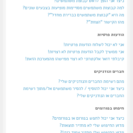
כיצד אני הופך לראש קבוצת משתמשים?
למה קבוצות משתמשים מסויימות מופיעות בצבעים שונים?
מה היא “קבוצת משתמשים כברירת מחדל”?
מהו הקישור “הצוות”?
הודעות פרטיות
אני לא יכול לשלוח הודעות פרטיות!
אני ממשיך לקבל הודעות פרטיות לא רצויות!
קיבלתי דואר אלקטרוני לא רצוי ממישהו מהמערכת הזאת!
חברים ונודניקים
מהם רשימת החברים והנודניקים שלי?
כיצד אני יכול להוסיף / להסיר משתמשים אל/מתוך רשימת
החברים או הנודניקים שלי?
חיפוש בפורומים
כיצד אני יכול לחפש בפורום או בפורומים?
מדוע החיפוש שלי לא מחזיר תוצאות?
מדוע החיפוש שלי מחזיר עמוד ריק!?