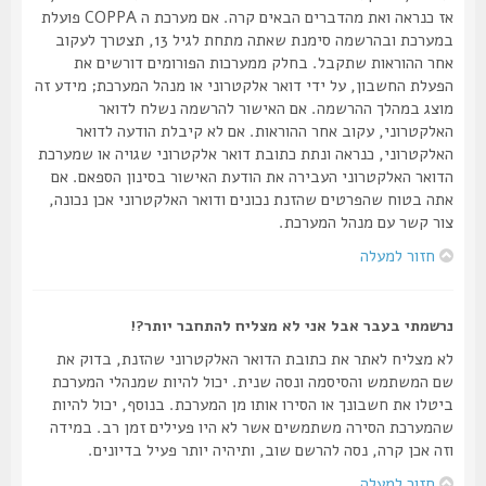
אז כנראה ואת מהדברים הבאים קרה. אם מערכת ה COPPA פועלת
במערכת ובהרשמה סימנת שאתה מתחת לגיל 13, תצטרך לעקוב
אחר ההוראות שתקבל. בחלק ממערכות הפורומים דורשים את
הפעלת החשבון, על ידי דואר אלקטרוני או מנהל המערכת; מידע זה
מוצג במהלך ההרשמה. אם האישור להרשמה נשלח לדואר
האלקטרוני, עקוב אחר ההוראות. אם לא קיבלת הודעה לדואר
האלקטרוני, כנראה ונתת כתובת דואר אלקטרוני שגויה או שמערכת
הדואר האלקטרוני העבירה את הודעת האישור בסינון הספאם. אם
אתה בטוח שהפרטים שהזנת נכונים ודואר האלקטרוני אכן נכונה,
צור קשר עם מנהל המערכת.
חזור למעלה
נרשמתי בעבר אבל אני לא מצליח להתחבר יותר?!
לא מצליח לאתר את כתובת הדואר האלקטרוני שהזנת, בדוק את
שם המשתמש והסיסמה ונסה שנית. יכול להיות שמנהלי המערכת
ביטלו את חשבונך או הסירו אותו מן המערכת. בנוסף, יכול להיות
שהמערכת הסירה משתמשים אשר לא היו פעילים זמן רב. במידה
וזה אכן קרה, נסה להרשם שוב, ותיהיה יותר פעיל בדיונים.
חזור למעלה