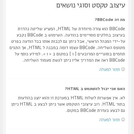
עיצוב טקסט וסוגי נושאים
מה זה BBCode?
BBCode הוא צורה מיוחדת של HTML, המציע שליטה נהדרת
בעיצוב בחלקים מסויימים בהודעה. השימוש ב BBCode נקבע
על-ידי המנהל הראשי, אבל ניתן גם לכבות אותו בכל הודעה בפרט
מטופס השליחה. BBCode עצמו דומה במבנה ל HTML, אך התגים
תחמים בסוגריים המרובעים [ ו ] במקום ב < ו >. למידע נוסף על
BBCode ראה את המדריך אליו ניתן לגשת מעמוד השליחה.
חזור למעלה
האם אני יכול להשתמש ב HTML?
לא. אין אפשרות לשלוח HTML במערכת זו והוא יוצג בהודעות
בתור HTML. רוב עיצובי הטקסט אשר ניתן לבצע ב HTML ניתן
גם לבצע בעזרת BBCode במקום.
חזור למעלה