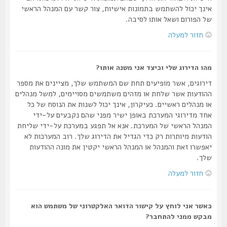
אינך יכול להשתמש בתמונות אישיות, צור קשר עם המנהל הראשי
של הפורום ושאל אותו לסיבה.
חזור למעלה
מהו הדירוג שלי וכיצד אני משנה אותו?
דירוגים, אשר מופיעים תחת שם המשתמש שלך, מציינים את מספר
ההודעות אשר שלחת או מזהים משתמשים מסויימים, למשל מנהלים
או מנהלים ראשיים. כעיקרון, אינך יכול לשנות את הנוסח של כל
אחד מדירוגי המערכת באופן ישיר מפני שהם נקבעים על-ידי
המנהל הראשי של המערכת. אנא אל תפגע במערכת על-ידי שליחת
הודעות מיותרות רק כדי הגדיל את הדירוג שלך. רוב המערכות לא
יאפשרו זאת והמנהל או המנהל הראשי יקטין את מונה ההודעות
שלך.
חזור למעלה
כאשר אני לוחץ על קישור הדואר האלקטרוני של משתמש הוא
מבקש ממני להתחבר?