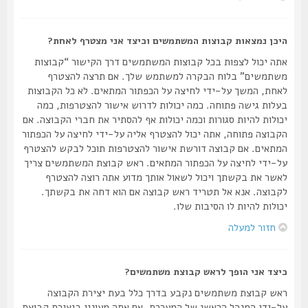
היכן נמצאות קבוצות המשתמשים וכיצד אני מצטרף לאחת?
אתה יכול לצפות בכל קבוצות המשתמשים דרך הקישור “קבוצות
משתמשים” בלוח הבקרה למשתמש שלך. אם תרצה להצטרף
לאחת, המשך על-ידי לחיצה על הכפתור המתאים. לא כל הקבוצות
בעלות גישה פתוחה. כמה יכולות לדרוש אישור להצטרפות, כמה
יכולות להיות סגורות וכמה יכולות אף להסתיר את חברי הקבוצה. אם
הקבוצה פתוחה, אתה יכול להצטרף אליה על-ידי לחיצה על הכפתור
המתאים. אם קבוצה דורשת אישור להצטרפות תוכל לבקש להצטרף
על-ידי לחיצה על הכפתור המתאים. ראש קבוצת המשתמשים צריך
לאשר את בקשתך ויכול לשאול אותך מדוע אתה רוצה להצטרף
לקבוצה. אנא אל תטריד ראש קבוצה אם הוא דחה את בקשתך.
יכולות להיות לו הסיבות שלו.
חזור למעלה
כיצד אני הופך לראש קבוצת משתמשים?
ראש קבוצת משתמשים נקבע בדרך כלל בעת יצירת הקבוצה
על-ידי המנהל הראשי של המערכת. אם אתה מעונין ביצירת קבוצת