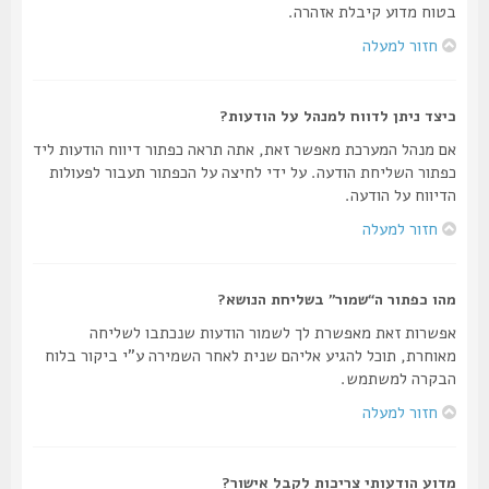
בטוח מדוע קיבלת אזהרה.
חזור למעלה
כיצד ניתן לדווח למנהל על הודעות?
אם מנהל המערכת מאפשר זאת, אתה תראה כפתור דיווח הודעות ליד
כפתור השליחת הודעה. על ידי לחיצה על הכפתור תעבור לפעולות
הדיווח על הודעה.
חזור למעלה
מהו כפתור ה“שמור” בשליחת הנושא?
אפשרות זאת מאפשרת לך לשמור הודעות שנכתבו לשליחה
מאוחרת, תוכל להגיע אליהם שנית לאחר השמירה ע"י ביקור בלוח
הבקרה למשתמש.
חזור למעלה
מדוע הודעותי צריכות לקבל אישור?