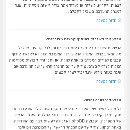
לצפות, לקרוא, לשלוח או לערוך אתה צריך גישות מסויימות, פנה
למנהל המערכת בשביל לקבלם.
חזור למעלה
מדוע אני לא יכול להוסיף קבצים מצורפים?
הרשאות צירוף קבצים נקבעות בכל פורום, לכל קבוצה, או לכל
משתמש בפרט. המנהל הראשי של המערכת יכול לא לאפשר צירוף
קבצים לפורום המסוים בו אתה שולח, או יתכן ורק קבוצות מסויימות
יכולות לצרף קבצים. צור קשר עם המנהל הראשי של המערכת אם
אינך בטוח מדוע אינך יכול לצרף קבצים.
חזור למעלה
מדוע קיבלתי אזהרה?
כל מנהל ראשי של מערכת קובע את חוקי האתר שלו. אם עברת על
חוק, יתכן וקיבלת אזהרה. שים לב כי זוהי החלטת המנהל הראשי
של המערכת, וקבוצת phpBB לא יכולה לעשות דבר עם האזהרות
באתר הנתון. צור קשר עם המנהל הראשי של המערכת אם אינך