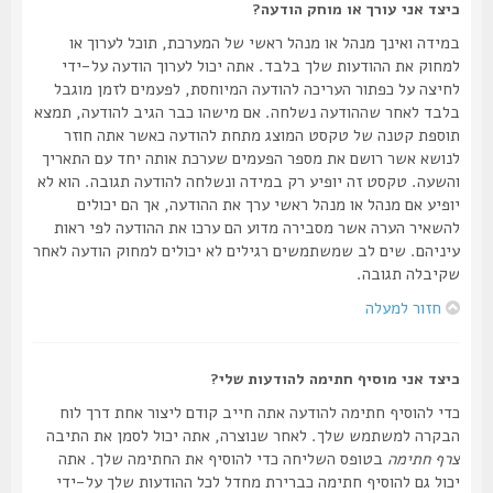
כיצד אני עורך או מוחק הודעה?
במידה ואינך מנהל או מנהל ראשי של המערכת, תוכל לערוך או
למחוק את ההודעות שלך בלבד. אתה יכול לערוך הודעה על-ידי
לחיצה על כפתור העריכה להודעה המיוחסת, לפעמים לזמן מוגבל
בלבד לאחר שההודעה נשלחה. אם מישהו כבר הגיב להודעה, תמצא
תוספת קטנה של טקסט המוצג מתחת להודעה כאשר אתה חוזר
לנושא אשר רושם את מספר הפעמים שערכת אותה יחד עם התאריך
והשעה. טקסט זה יופיע רק במידה ונשלחה להודעה תגובה. הוא לא
יופיע אם מנהל או מנהל ראשי ערך את ההודעה, אך הם יכולים
להשאיר הערה אשר מסבירה מדוע הם ערכו את ההודעה לפי ראות
עיניהם. שים לב שמשתמשים רגילים לא יכולים למחוק הודעה לאחר
שקיבלה תגובה.
חזור למעלה
כיצד אני מוסיף חתימה להודעות שלי?
כדי להוסיף חתימה להודעה אתה חייב קודם ליצור אחת דרך לוח
הבקרה למשתמש שלך. לאחר שנוצרה, אתה יכול לסמן את התיבה
צרף חתימה
בטופס השליחה כדי להוסיף את החתימה שלך. אתה
יכול גם להוסיף חתימה כברירת מחדל לכל ההודעות שלך על-ידי