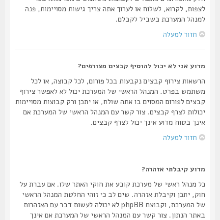
לצפות, לקרוא, לשלוח או לערוך אתה צריך גישות מסויימות, פנה
למנהל המערכת בשביל לקבלם.
חזור למעלה
מדוע אני לא יכול להוסיף קבצים מצורפים?
הרשאות צירוף קבצים נקבעות בכל פורום, לכל קבוצה, או לכל
משתמש בפרט. המנהל הראשי של המערכת יכול לא לאפשר צירוף
קבצים לפורום המסוים בו אתה שולח, או יתכן ורק קבוצות מסויימות
יכולות לצרף קבצים. צור קשר עם המנהל הראשי של המערכת אם
אינך בטוח מדוע אינך יכול לצרף קבצים.
חזור למעלה
מדוע קיבלתי אזהרה?
כל מנהל ראשי של מערכת קובע את חוקי האתר שלו. אם עברת על
חוק, יתכן וקיבלת אזהרה. שים לב כי זוהי החלטת המנהל הראשי
של המערכת, וקבוצת phpBB לא יכולה לעשות דבר עם האזהרות
באתר הנתון. צור קשר עם המנהל הראשי של המערכת אם אינך