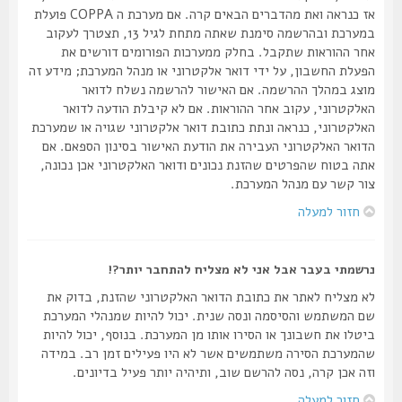
אז כנראה ואת מהדברים הבאים קרה. אם מערכת ה COPPA פועלת
במערכת ובהרשמה סימנת שאתה מתחת לגיל 13, תצטרך לעקוב
אחר ההוראות שתקבל. בחלק ממערכות הפורומים דורשים את
הפעלת החשבון, על ידי דואר אלקטרוני או מנהל המערכת; מידע זה
מוצג במהלך ההרשמה. אם האישור להרשמה נשלח לדואר
האלקטרוני, עקוב אחר ההוראות. אם לא קיבלת הודעה לדואר
האלקטרוני, כנראה ונתת כתובת דואר אלקטרוני שגויה או שמערכת
הדואר האלקטרוני העבירה את הודעת האישור בסינון הספאם. אם
אתה בטוח שהפרטים שהזנת נכונים ודואר האלקטרוני אכן נכונה,
צור קשר עם מנהל המערכת.
חזור למעלה
נרשמתי בעבר אבל אני לא מצליח להתחבר יותר?!
לא מצליח לאתר את כתובת הדואר האלקטרוני שהזנת, בדוק את
שם המשתמש והסיסמה ונסה שנית. יכול להיות שמנהלי המערכת
ביטלו את חשבונך או הסירו אותו מן המערכת. בנוסף, יכול להיות
שהמערכת הסירה משתמשים אשר לא היו פעילים זמן רב. במידה
וזה אכן קרה, נסה להרשם שוב, ותיהיה יותר פעיל בדיונים.
חזור למעלה