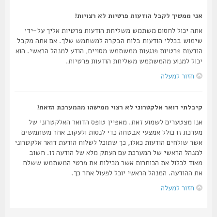
אני ממשיך לקבל הודעות פרטיות לא רצויות!
אתה יכול לחסום משתמש משליחת הודעות פרטיות אליך על-ידי
שימוש בכללי הודעות בלוח הבקרה למשתמש שלך. אם אתה מקבל
הודעות פרטיות פוגעות ממשתמש מסויים, הודע למנהל הראשי. הוא
יכול למנוע מהמשתמש משליחת הודעות פרטיות.
חזור למעלה
קיבלתי דואר אלקטרוני לא רצוי ממישהו מהמערכת הזאת!
אנו מצטערים לשמוע זאת. מאפיין טופס הדואר האלקטרוני של
מערכת זו כולל אמצעי אבטחה כדי לנסות ולעקוב אחר משתמשים
אשר שולחים הודעות כאלו, כך שתוכל לשלוח הודעת דואר אלקטרוני
למנהל הראשי של המערכת עם העתק מלא של הודעה זו. חשוב
מאוד לכלול את הכותרות אשר מכילות את פרטי המשתמש ששלח
את ההודעה. המנהל הראשי יוכל לפעול אחר כך.
חזור למעלה