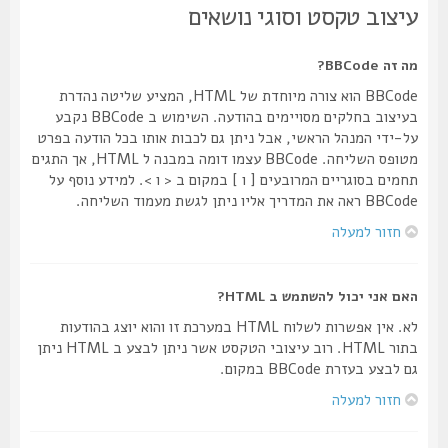
עיצוב טקסט וסוגי נושאים
מה זה BBCode?
BBCode הוא צורה מיוחדת של HTML, המציע שליטה נהדרת
בעיצוב בחלקים מסויימים בהודעה. השימוש ב BBCode נקבע
על-ידי המנהל הראשי, אבל ניתן גם לכבות אותו בכל הודעה בפרט
מטופס השליחה. BBCode עצמו דומה במבנה ל HTML, אך התגים
תחמים בסוגריים המרובעים [ ו ] במקום ב < ו >. למידע נוסף על
BBCode ראה את המדריך אליו ניתן לגשת מעמוד השליחה.
חזור למעלה
האם אני יכול להשתמש ב HTML?
לא. אין אפשרות לשלוח HTML במערכת זו והוא יוצג בהודעות
בתור HTML. רוב עיצובי הטקסט אשר ניתן לבצע ב HTML ניתן
גם לבצע בעזרת BBCode במקום.
חזור למעלה