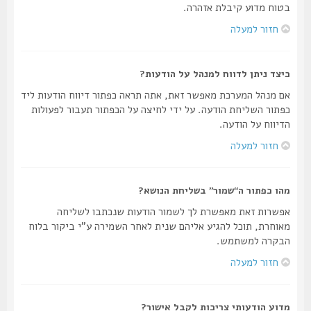
בטוח מדוע קיבלת אזהרה.
חזור למעלה
כיצד ניתן לדווח למנהל על הודעות?
אם מנהל המערכת מאפשר זאת, אתה תראה כפתור דיווח הודעות ליד
כפתור השליחת הודעה. על ידי לחיצה על הכפתור תעבור לפעולות
הדיווח על הודעה.
חזור למעלה
מהו כפתור ה“שמור” בשליחת הנושא?
אפשרות זאת מאפשרת לך לשמור הודעות שנכתבו לשליחה
מאוחרת, תוכל להגיע אליהם שנית לאחר השמירה ע"י ביקור בלוח
הבקרה למשתמש.
חזור למעלה
מדוע הודעותי צריכות לקבל אישור?