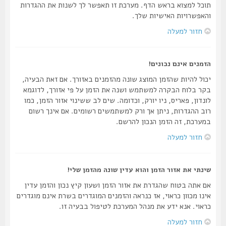
תוכל למצוא בראש הדף. מערכת זו תאפשר לך לשנות את ההגדרות
והאפשרויות האישיות שלך.
חזור למעלה
הזמנים אינם נכונים!
יכול להיות שהזמן המוצג שונה מהזמנים באזורך. אם זאת הבעיה,
בקר בלוח הבקרה למשתמש ושנה את הזמן על פי אזורך, לדוגמא
לונדון, פאריס, ניו יורק, וכדומה. שים לב ששינוי אזור הזמן, כמו
רוב ההגדרות, ניתן אך ורק למשתמשים רשומים. אם אינך רשום
במערכת, זה הזמן הנכון להרשם.
חזור למעלה
שינתי את אזור הזמן והוא עדין שונה מהזמן שלי!
אם אתה בטוח שהגדרת את אזור הזמן ושעון קיץ נכון והזמן עדין
אינו מכוון כראוי, אז כנראה והזמנים המוגדרים בשרת אינם מוגדרים
כראוי. אנא ידע את מנהל המערכת לטיפול בבעיה זו.
חזור למעלה