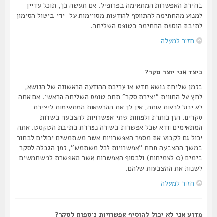
בחירת האפשרות המתאימה בפרופיל. אם תעשה כך, תוכל עדיין
למנוע מהחתימה להתווסף להודעות מסויימות על-ידי ביטול הסימון
לתיבת הוספת החתימה בטופס השליחה.
חזור למעלה
כיצד אני יוצר סקר?
בזמן שליחת נושא חדש או עריכת ההודעה הראשונה של הנושא,
לחץ על התווית “יצירת סקר” תחת טופס השליחה הראשי. אם אתה
לא יכול לראות אותה, אין לך את ההרשאות המתאימות ליצירת
סקרים. הזן כותרת ולפחות שתי אפשרויות להצבעה בשדות
המתאימים וודא שכל אפשרות בשורה נפרדת בתיבת הטקסט. אתה
יכול גם לקבוע את מספר האפשרויות אשר משתמשים יכולים לבחור
במשך ההצבעה תחת “אפשרויות לכל משתמש”, זמן הגבלה לסקר
בימים (0 לצמיתות) ולבסוף האפשרות אשר מאפשרת למשתמשים
לשנות את ההצבעות שלהם.
חזור למעלה
מדוע אני לא יכול להוסיף אפשרויות נוספות לסקר?