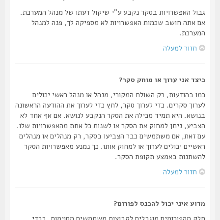
גבול האפשרויות בסקר נקבע ע"י שיקול דעתו של מנהל המערכת.
אם אתה חושב שכמות האפשרויות לא מספיקה לך, פנה למנהל
המערכת.
חזור למעלה
כיצד אני ערוך או מוחק סקר?
כמו בהודעות, רק השולח המקורי, מנהל או מנהל ראשי יכולים
לערוך סקרים. כדי לערוך סקר, לחץ כדי לערוך את ההודעה הראשונה
בנושא. היא תמיד מכילה את הסקר הנקבע לנושא. אם אף אחד לא
הצביע, ניתן למחוק את הסקר או לשנות כל אחת מהאפשרויות שלו.
עם זאת, אם משתמשים כבר הצביעו בסקר, רק מנהלים או מנהלים
ראשיים יכולים לערוך או למחוק אותו. כך נמנע מאפשרויות הסקר
להשתנות באמצע תקופת הסקר.
חזור למעלה
מדוע איני יכול להכנס לפורום?
חלק מהפורומים מוגבלים לקבוצות משתמשים מסוימות. בכדי