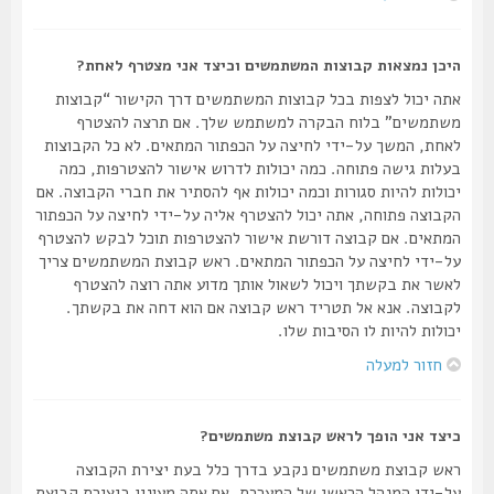
היכן נמצאות קבוצות המשתמשים וכיצד אני מצטרף לאחת?
אתה יכול לצפות בכל קבוצות המשתמשים דרך הקישור “קבוצות
משתמשים” בלוח הבקרה למשתמש שלך. אם תרצה להצטרף
לאחת, המשך על-ידי לחיצה על הכפתור המתאים. לא כל הקבוצות
בעלות גישה פתוחה. כמה יכולות לדרוש אישור להצטרפות, כמה
יכולות להיות סגורות וכמה יכולות אף להסתיר את חברי הקבוצה. אם
הקבוצה פתוחה, אתה יכול להצטרף אליה על-ידי לחיצה על הכפתור
המתאים. אם קבוצה דורשת אישור להצטרפות תוכל לבקש להצטרף
על-ידי לחיצה על הכפתור המתאים. ראש קבוצת המשתמשים צריך
לאשר את בקשתך ויכול לשאול אותך מדוע אתה רוצה להצטרף
לקבוצה. אנא אל תטריד ראש קבוצה אם הוא דחה את בקשתך.
יכולות להיות לו הסיבות שלו.
חזור למעלה
כיצד אני הופך לראש קבוצת משתמשים?
ראש קבוצת משתמשים נקבע בדרך כלל בעת יצירת הקבוצה
על-ידי המנהל הראשי של המערכת. אם אתה מעונין ביצירת קבוצת