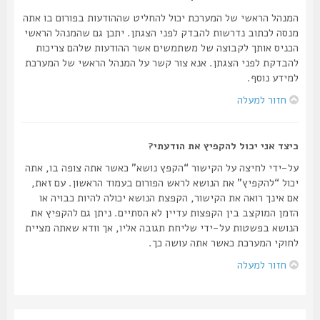
המנהל הראשי של המערכת יכול להחליט שההודעות בפורום בו אתה
מנסה לכתוב נדרשות להבדק לפני הצגתן. יתכן גם שהמנהל הראשי
הכניס אותך לקבוצה של משתמשים אשר ההודעות שלהם צריכות
להבדקת לפני הצגתן. אנא צור קשר על המנהל הראשי של המערכת
למידע נוסף.
חזור למעלה
כיצד אני יכול להקפיץ את הודעתי?
על-ידי לחיצה על הקישור “הקפץ נושא” כאשר אתה צופה בו, אתה
יכול “להקפיץ” את הנושא לראש הפורום בעמוד הראשון. עם זאת,
אם אינך רואה את הקישור, הקפצת הנושא יכולה להיות כבויה או
הזמן המוקצב בין הקפצות עדיין לא הסתיים. ניתן גם להקפיץ את
הנושא בפשטות על-ידי שליחת תגובה אליו, אך וודא שאתה מציית
לחוקי המערכת כאשר אתה עושה כך.
חזור למעלה