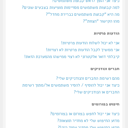
כיצד אני הופך לראש קבוצת משתמשים?
למה קבוצות משתמשים מסויימות מופיעות בצבעים שונים?
מה היא “קבוצת משתמשים כברירת מחדל”?
מהו הקישור “הצוות”?
הודעות פרטיות
אני לא יכול לשלוח הודעות פרטיות!
אני ממשיך לקבל הודעות פרטיות לא רצויות!
קיבלתי דואר אלקטרוני לא רצוי ממישהו מהמערכת הזאת!
חברים ונודניקים
מהם רשימת החברים והנודניקים שלי?
כיצד אני יכול להוסיף / להסיר משתמשים אל/מתוך רשימת
החברים או הנודניקים שלי?
חיפוש בפורומים
כיצד אני יכול לחפש בפורום או בפורומים?
מדוע החיפוש שלי לא מחזיר תוצאות?
מדוע החיפוש שלי מחזיר עמוד ריק!?