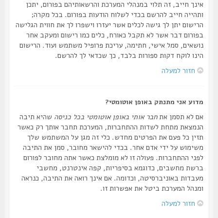
אינך חייב, זה תלוי במנהלי המערכת והרשאותיהם בפורום, יתכן
ותהייה חייב להרשם בכדי לשלוח הודעות בפורום. בכל מקרה;
הרישום יתן לך גישה לכלים אשר יעזרו וישפרו לך את חווית הגלישה
בפורום דבר אשר לא תקבל כאורח, כלים כמו רישום ומעקב אחר
נושאים, סמל אישי, חתימה, עריכת פרופיל משתמש ועוד. הרישום
הינו לוקח דקות ספורות בלבד, כך שכדאי לך להרשם.
חזור למעלה
מדוע אני מתנתק באופן אוטומטי?
אם לא תסמן את
חבר אותי באופן אוטומטי בכל כניסה
שהיא תיבה
הנמצאת מתחת לשדות ההתחברות, המערכת תחבר אותך רק כאשר
תזין כל פעם את הפרטים מחדש. כלי זה מגן על המשתמש שלך
משימוש על ידי אדם אחר. בכדי להישאר מחובר, סמן את התיבה
לפני ההתחברות. פעולה זו לא מומלצת כאשר אתה מחובר לפורום
ברשת מחשבים, כדוגמא בסיפריות, קפה אינטרנט, מחשבי
מעבדות באוניברסיטה, וכדומה. אם אינך רואה את התיבה, כנראה
ומנהל המערכת ביטל את אפשרות זו.
חזור למעלה