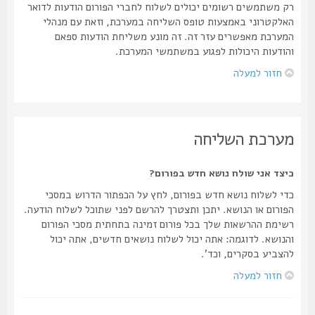
רק משתמשים רשומים יכולים לשלוח לחברי הפורום הודעות לדואר
האלקטרוני באמצעות טופס השליחה במערכת, וזאת עם מנהלי
המערכת מאפשרים עזר זה. זה מונע משליחת הודעות ספאם
והודעות היכולות לפגוע במשתמשי המערכת.
חזור למעלה
מערכת השליחה
כיצד אני שולח נושא חדש בפורום?
כדי לשלוח נושא חדש בפורום, לחץ על הכפתור הדרוש במסכי
הפורום או הנושא. יתכן ותצטרך להרשם לפני שתוכל לשלוח הודעה.
רשימת ההרשאות שלך בכל פורום זמינה בתחתית מסכי הפורום
והנושא. לדוגמה: אתה יכול לשלוח נושאים חדשים, אתה יכול
להצביע בסקרים, וכד'.
חזור למעלה