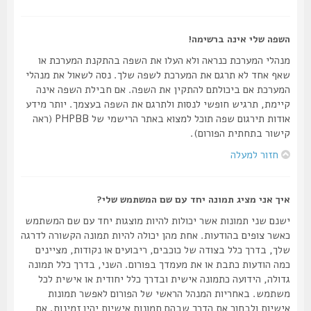
השפה שלי אינה ברשימה!
מנהלי המערכת כנראה ולא העלו את השפה בהתקנת המערכת או
שאף אחד לא תרגם את המערכת לשפה שלך. נסה לשאול את מנהלי
המערכת אם ביכולתם להתקין את השפה. אם חבילת השפה אינה
קיימת, תרגיש חופשי לנסות ולתרגם את השפה בעצמך. יותר מידע
אודות תירגום שפה תוכל למצוא באתר הרישמי של PHPBB (ראה
קישור בתחתית הפורום).
חזור למעלה
איך אני מציג תמונה יחד עם שם המשתמש שלי?
ישנם שני תמונות אשר יכולות להיות מוצגות יחד עם שם המשתמש
כאשר צופים בהודעות. אחת מהן יכולה להיות תמונה הקשורה לדרגה
שלך, בדרך כלל בצודה של כוכבים, ריבועים או נקודות, מציינים
כמה הודעות כתבת או את מעמדך בפורום. השני, בדרך כלל תמונה
גדולה, הידועה כתמונה אישית ובדרך כלל יחודית או אישית לכל
משתמש. באחריות המנהל הראשי של הפורום לאפשר תמונות
אישיות ולבחור את הדרך שבהם תמונות אישיות יהיו זמינות. אם