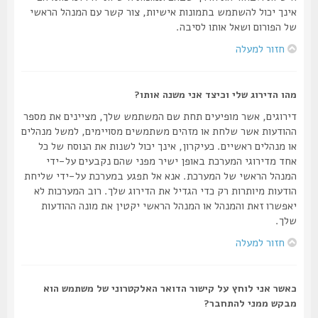
אינך יכול להשתמש בתמונות אישיות, צור קשר עם המנהל הראשי
של הפורום ושאל אותו לסיבה.
חזור למעלה
מהו הדירוג שלי וכיצד אני משנה אותו?
דירוגים, אשר מופיעים תחת שם המשתמש שלך, מציינים את מספר
ההודעות אשר שלחת או מזהים משתמשים מסויימים, למשל מנהלים
או מנהלים ראשיים. כעיקרון, אינך יכול לשנות את הנוסח של כל
אחד מדירוגי המערכת באופן ישיר מפני שהם נקבעים על-ידי
המנהל הראשי של המערכת. אנא אל תפגע במערכת על-ידי שליחת
הודעות מיותרות רק כדי הגדיל את הדירוג שלך. רוב המערכות לא
יאפשרו זאת והמנהל או המנהל הראשי יקטין את מונה ההודעות
שלך.
חזור למעלה
כאשר אני לוחץ על קישור הדואר האלקטרוני של משתמש הוא
מבקש ממני להתחבר?