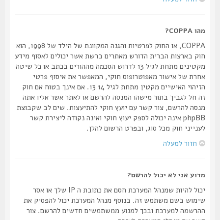
מהו COPPA?
COPPA, או החוק לפרטיות והגנה המקוונת של הילד של 1998, הוא
חוק בארצות הברית הדורש מאתרים ברשת אשר יכולים לאסוף מידע
מקטינים מתחת לגיל 13 לדרוש הסכמה מההורים בכתב או כל שיטה
אחרת של אישור מאפוטרופוס חוקי, המאפשר את איסוף פרטי
הזיהוי האישיים מקטין מתחת לגיל 14 13. אם אינך בטוח אם חוק
זה חל לגביך בתור מישהו המנסה להרשם או לאתר אשר אליו אתה
מנסה להרשם, צור קשר עם יועץ חוקי להתיעצות. שים לב שקבוצת
phpBB אינה יכולה לספק יעוץ חוקי ואינה נקודה ליצירת קשר
לענייני חוק מכל סוג, ובפרט הרשום להלן.
חזור למעלה
מדוע אני לא יכול להרשם?
יכול להיות שמנהל המערכת חסם את כתובת ה IP שלך או אסר
שימוש בשם משתמש זה. בנוסף מנהל המערכת יכול להפסיק את
ההרשמה למערכת ובכך למנוע ממשתמשים חדשים להרשם. צור