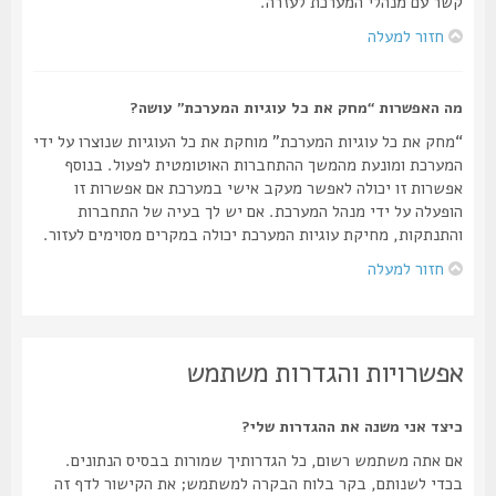
קשר עם מנהלי המערכת לעזרה.
חזור למעלה
מה האפשרות “מחק את כל עוגיות המערכת” עושה?
“מחק את כל עוגיות המערכת” מוחקת את כל העוגיות שנוצרו על ידי
המערכת ומונעת מהמשך ההתחברות האוטומטית לפעול. בנוסף
אפשרות זו יכולה לאפשר מעקב אישי במערכת אם אפשרות זו
הופעלה על ידי מנהל המערכת. אם יש לך בעיה של התחברות
והתנתקות, מחיקת עוגיות המערכת יכולה במקרים מסוימים לעזור.
חזור למעלה
אפשרויות והגדרות משתמש
כיצד אני משנה את ההגדרות שלי?
אם אתה משתמש רשום, כל הגדרותיך שמורות בבסיס הנתונים.
בכדי לשנותם, בקר בלוח הבקרה למשתמש; את הקישור לדף זה