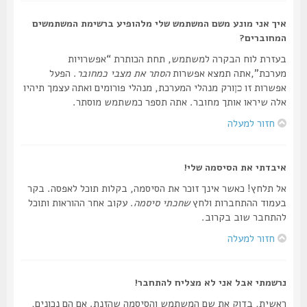
איך אני מונע משם המשתמש שלי מלהופיע ברשימת המשתמשים
המחוברים?
בעזרת לוח הבקרה למשתמש, תחת הכותרת “אפשרויות
מערכת”,אתה תמצא אפשרות
הסתר את מצבי כמחובר
. הפעל
אפשרות זו
ורק מנהלי המערכת, מנהלי פורומים ואתה עצמך תיהיו
כן
אלה שיראו אותך מחובר. אתה תספר כמשתמש מוסתר.
חזור למעלה
איבדתי את הסיסמה שלי!
אל תלחץ! כאשר אינך זוכר את הסיסמה, בקלות תוכל לאפסה. בקר
בעמוד ההתחברות ולחץ
שחכתי סיסמה
. עקוב אחר ההוראות ותוכל
להתחבר שוב בקרוב.
חזור למעלה
נרשמתי אבל אני לא מצליח להתחבר!
ראשית, בדוק את שם המשתמש והסיסמה שהזנת. אם הם נכונים,