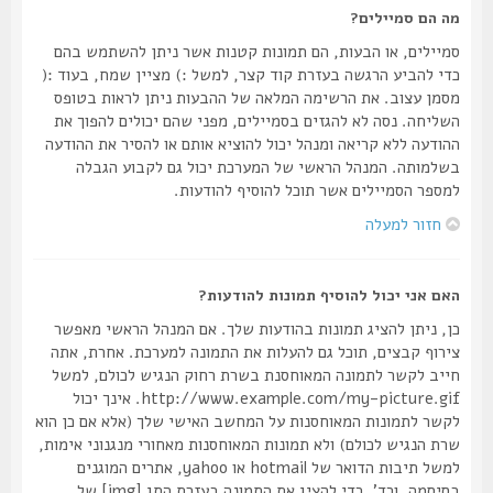
מה הם סמיילים?
סמיילים, או הבעות, הם תמונות קטנות אשר ניתן להשתמש בהם
כדי להביע הרגשה בעזרת קוד קצר, למשל :) מציין שמח, בעוד :(
מסמן עצוב. את הרשימה המלאה של ההבעות ניתן לראות בטופס
השליחה. נסה לא להגזים בסמיילים, מפני שהם יכולים להפוך את
ההודעה ללא קריאה ומנהל יכול להוציא אותם או להסיר את ההודעה
בשלמותה. המנהל הראשי של המערכת יכול גם לקבוע הגבלה
למספר הסמיילים אשר תוכל להוסיף להודעות.
חזור למעלה
האם אני יכול להוסיף תמונות להודעות?
כן, ניתן להציג תמונות בהודעות שלך. אם המנהל הראשי מאפשר
צירוף קבצים, תוכל גם להעלות את התמונה למערכת. אחרת, אתה
חייב לקשר לתמונה המאוחסנת בשרת רחוק הנגיש לכולם, למשל
http://www.example.com/my-picture.gif. אינך יכול
לקשר לתמונות המאוחסנות על המחשב האישי שלך (אלא אם כן הוא
שרת הנגיש לכולם) ולא תמונות המאוחסנות מאחורי מנגנוני אימות,
למשל תיבות הדואר של hotmail או yahoo, אתרים המוגנים
בסיסמה, וכד'. כדי להציג את התמונה בעזרת התג [img] של