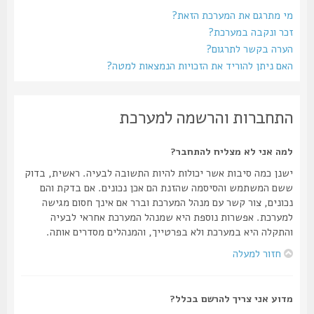
מי מתרגם את המערכת הזאת?
זכר ונקבה במערכת?
הערה בקשר לתרגום?
האם ניתן להוריד את הזכויות הנמצאות למטה?
התחברות והרשמה למערכת
למה אני לא מצליח להתחבר?
ישנן כמה סיבות אשר יכולות להיות התשובה לבעיה. ראשית, בדוק
ששם המשתמש והסיסמה שהזנת הם אכן נכונים. אם בדקת והם
נכונים, צור קשר עם מנהל המערכת וברר אם אינך חסום מגישה
למערכת. אפשרות נוספת היא שמנהל המערכת אחראי לבעיה
והתקלה היא במערכת ולא בפרטייך, והמנהלים מסדרים אותה.
חזור למעלה
מדוע אני צריך להרשם בכלל?