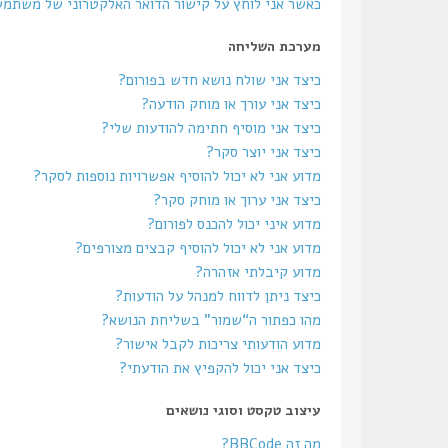
כאשר אני לוחץ על קישור הדואר האלקטרוני של משתמ
מערכת השליחה
כיצד אני שולח נושא חדש בפורום?
כיצד אני עורך או מוחק הודעה?
כיצד אני מוסיף חתימה להודעות שלי?
כיצד אני יוצר סקר?
מדוע אני לא יכול להוסיף אפשרויות נוספות לסקר?
כיצד אני ערוך או מוחק סקר?
מדוע איני יכול להכנס לפורום?
מדוע אני לא יכול להוסיף קבצים מצורפים?
מדוע קיבלתי אזהרה?
כיצד ניתן לדווח למנהל על הודעות?
מהו כפתור ה“שמור” בשליחת הנושא?
מדוע הודעותי צריכות לקבל אישור?
כיצד אני יכול להקפיץ את הודעתי?
עיצוב טקסט וסוגי נושאים
מה זה BBCode?