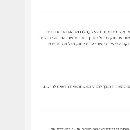
COPPA, או החוק לפרטיות והגנה המקוונת של הילד של 1998, הוא חוק בארצות הברית הדורש מאתרים ברשת אשר יכולים לאסוף מידע מקטינים מתחת לגיל 13 לדרוש הסכמה מההורים
מאפוטרופוס חוקי, המאפשר את איסוף פרטי הזיהוי האישיים מקטין מתחת לגיל 14 13. אם אינך בטוח אם חוק זה חל לגביך בתור מישהו המנסה להרשם
ם לב שקבוצת phpBB אינה יכולה לספק יעוץ חוקי ואינה נקודה ליצירת קשר לענייני חוק מכל סוג, ובפרט
 להפסיק את ההרשמה למערכת ובכך למנוע ממשתמשים חדשים להרשם.
פשרות זו יכולה לאפשר מעקב אישי במערכת אם