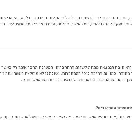
, יתכן ותהייה חייב להרשם בכדי לשלוח הודעות בפורום. בכל מקרה; הרישום י
ום ומעקב אחר נושאים, סמל אישי, חתימה, עריכת פרופיל משתמש ועוד. הריש
יא תיבה הנמצאת מתחת לשדות ההתחברות, המערכת תחבר אותך רק כאשר תזי
חובר, סמן את התיבה לפני ההתחברות. פעולה זו לא מומלצת כאשר אתה מח
נך רואה את התיבה, כנראה ומנהל המערכת ביטל את אפשרות זו.
שתמשים המחוברים?
 מערכת”,אתה תמצא אפשרות
הסתר את מצבי כמחובר
. הפעל אפשרות זו
ורק 
כן