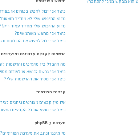
חיפוש בפורומים
ש הוא מבקש ממני להתחבר?
כיצד אני יכול לחפש בפורום או בפורו
מדוע החיפוש שלי לא מחזיר תוצאות?
מדוע החיפוש שלי מחזיר עמוד ריק!?
כיצד אני מחפש משתמשים?
כיצד אני יכול למצוא את ההודעות וה
הרשמות לקבלת עדכונים ומועדפים
מה ההבדל בין מועדפים והרשמות לק
כיצד אני נרשם לנושא או לפורום מסוי
כיצד אני מסיר את ההרשמות שלי?
קבצים מצורפים
אלו מין קבצים מצורפים ניתנים לציר
כיצד אני מוצא את כל הקבצים המצור
מערכת phpBB 3
מי תיכנן וכתב את מערכת הפורומים?