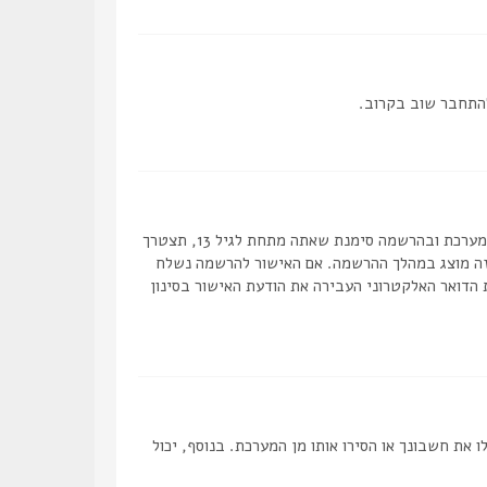
להתחבר שוב בקרוב.
ראשית, בדוק את שם המשתמש והסיסמה שהזנת. אם הם נכונים, אז כנראה ואת מהדברים הבאים קרה. אם מערכת ה COPPA פועלת במערכת ובהרשמה סימנת שאתה מתחת לגיל 13, תצטרך
 זה מוצג במהלך ההרשמה. אם האישור להרשמה נשלח
 הדואר האלקטרוני העבירה את הודעת האישור בסינון
ת חשבונך או הסירו אותו מן המערכת. בנוסף, יכול