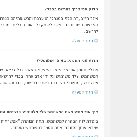
מדוע אני צריך להרשם בכלל?
אינך חייב, זה תלוי במנהלי המערכת והרשאותיהם בפורום
הגלישה בפורום דבר אשר לא תקבל כאורח, כלים כמו ריש
להרשם.
חזור למעלה
מדוע אני מתנתק באופן אוטומטי?
אם לא תסמן את
חבר אותי באופן אוטומטי בכל כניסה
שה
המשתמש שלך משימוש על ידי אדם אחר. בכדי להישאר מ
אינטרנט, מחשבי מעבדות באוניברסיטה, וכדומה. אם אי
חזור למעלה
איך אני מונע משם המשתמש שלי מלהופיע ברשימת המ
בעזרת לוח הבקרה למשתמש, תחת הכותרת “אפשרויות
שיראו אותך מחובר. אתה תספר כמשתמש מוסתר.
חזור למעלה