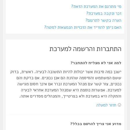
מי מתרגם את המערכת הזאת?
זכר ונקבה במערכת?
הערה בקשר לתרגום?
האם ניתן להוריד את הזכויות הנמצאות למטה?
התחברות והרשמה למערכת
למה אני לא מצליח להתחבר?
ישנן כמה סיבות אשר יכולות להיות התשובה לבעיה. ראשית, בדוק
ששם המשתמש והסיסמה שהזנת הם אכן נכונים. אם בדקת והם
נכונים, צור קשר עם מנהל המערכת וברר אם אינך חסום מגישה
למערכת. אפשרות נוספת היא שמנהל המערכת אחראי לבעיה
והתקלה היא במערכת ולא בפרטייך, והמנהלים מסדרים אותה.
חזור למעלה
מדוע אני צריך להרשם בכלל?