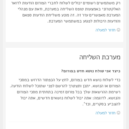
רק משתמשים רשומים יכולים לשלוח לחברי הפורום הודעות לדואר
האלקטרוני באמצעות טופס השליחה במערכת, וזאת עם מנהלי
המערכת מאפשרים עזר זה. זה מונע משליחת הודעות ספאם
והודעות היכולות לפגוע במשתמשי המערכת.
חזור למעלה
מערכת השליחה
כיצד אני שולח נושא חדש בפורום?
כדי לשלוח נושא חדש בפורום, לחץ על הכפתור הדרוש במסכי
הפורום או הנושא. יתכן ותצטרך להרשם לפני שתוכל לשלוח הודעה.
רשימת ההרשאות שלך בכל פורום זמינה בתחתית מסכי הפורום
והנושא. לדוגמה: אתה יכול לשלוח נושאים חדשים, אתה יכול
להצביע בסקרים, וכד'.
חזור למעלה