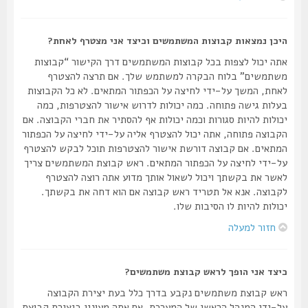
היכן נמצאות קבוצות המשתמשים וכיצד אני מצטרף לאחת?
אתה יכול לצפות בכל קבוצות המשתמשים דרך הקישור “קבוצות
משתמשים” בלוח הבקרה למשתמש שלך. אם תרצה להצטרף
לאחת, המשך על-ידי לחיצה על הכפתור המתאים. לא כל הקבוצות
בעלות גישה פתוחה. כמה יכולות לדרוש אישור להצטרפות, כמה
יכולות להיות סגורות וכמה יכולות אף להסתיר את חברי הקבוצה. אם
הקבוצה פתוחה, אתה יכול להצטרף אליה על-ידי לחיצה על הכפתור
המתאים. אם קבוצה דורשת אישור להצטרפות תוכל לבקש להצטרף
על-ידי לחיצה על הכפתור המתאים. ראש קבוצת המשתמשים צריך
לאשר את בקשתך ויכול לשאול אותך מדוע אתה רוצה להצטרף
לקבוצה. אנא אל תטריד ראש קבוצה אם הוא דחה את בקשתך.
יכולות להיות לו הסיבות שלו.
חזור למעלה
כיצד אני הופך לראש קבוצת משתמשים?
ראש קבוצת משתמשים נקבע בדרך כלל בעת יצירת הקבוצה
על-ידי המנהל הראשי של המערכת. אם אתה מעונין ביצירת קבוצת