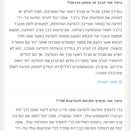
כיצד אני עורך או מוחק הודעה?
במידה ואינך מנהל או מנהל ראשי של המערכת, תוכל לערוך או
למחוק את ההודעות שלך בלבד. אתה יכול לערוך הודעה על-ידי
לחיצה על כפתור העריכה להודעה המיוחסת, לפעמים לזמן מוגבל
בלבד לאחר שההודעה נשלחה. אם מישהו כבר הגיב להודעה, תמצא
תוספת קטנה של טקסט המוצג מתחת להודעה כאשר אתה חוזר
לנושא אשר רושם את מספר הפעמים שערכת אותה יחד עם התאריך
והשעה. טקסט זה יופיע רק במידה ונשלחה להודעה תגובה. הוא לא
יופיע אם מנהל או מנהל ראשי ערך את ההודעה, אך הם יכולים
להשאיר הערה אשר מסבירה מדוע הם ערכו את ההודעה לפי ראות
עיניהם. שים לב שמשתמשים רגילים לא יכולים למחוק הודעה לאחר
שקיבלה תגובה.
חזור למעלה
כיצד אני מוסיף חתימה להודעות שלי?
כדי להוסיף חתימה להודעה אתה חייב קודם ליצור אחת דרך לוח
הבקרה למשתמש שלך. לאחר שנוצרה, אתה יכול לסמן את התיבה
צרף חתימה
בטופס השליחה כדי להוסיף את החתימה שלך. אתה
יכול גם להוסיף חתימה כברירת מחדל לכל ההודעות שלך על-ידי