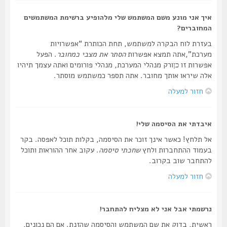
איך אני מונע משם המשתמש שלי מלהופיע ברשימת המשתמשים
המחוברים?
בעזרת לוח הבקרה למשתמש, תחת הכותרת “אפשרויות
מערכת”,אתה תמצא אפשרות
הסתר את מצבי כמחובר
. הפעל
אפשרות זו
ורק מנהלי המערכת, מנהלי פורומים ואתה עצמך תיהיו
כן
אלה שיראו אותך מחובר. אתה תספר כמשתמש מוסתר.
חזור למעלה
איבדתי את הסיסמה שלי!
אל תלחץ! כאשר אינך זוכר את הסיסמה, בקלות תוכל לאפסה. בקר
בעמוד ההתחברות ולחץ
שחכתי סיסמה
. עקוב אחר ההוראות ותוכל
להתחבר שוב בקרוב.
חזור למעלה
נרשמתי אבל אני לא מצליח להתחבר!
ראשית, בדוק את שם המשתמש והסיסמה שהזנת. אם הם נכונים,