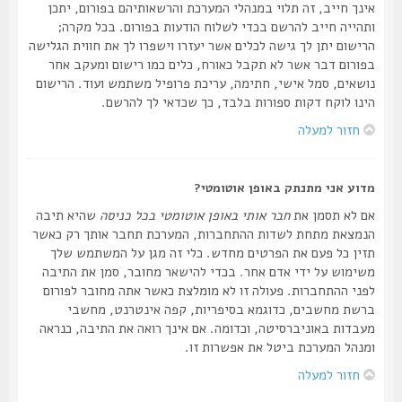
אינך חייב, זה תלוי במנהלי המערכת והרשאותיהם בפורום, יתכן
ותהייה חייב להרשם בכדי לשלוח הודעות בפורום. בכל מקרה;
הרישום יתן לך גישה לכלים אשר יעזרו וישפרו לך את חווית הגלישה
בפורום דבר אשר לא תקבל כאורח, כלים כמו רישום ומעקב אחר
נושאים, סמל אישי, חתימה, עריכת פרופיל משתמש ועוד. הרישום
הינו לוקח דקות ספורות בלבד, כך שכדאי לך להרשם.
חזור למעלה
מדוע אני מתנתק באופן אוטומטי?
אם לא תסמן את
חבר אותי באופן אוטומטי בכל כניסה
שהיא תיבה
הנמצאת מתחת לשדות ההתחברות, המערכת תחבר אותך רק כאשר
תזין כל פעם את הפרטים מחדש. כלי זה מגן על המשתמש שלך
משימוש על ידי אדם אחר. בכדי להישאר מחובר, סמן את התיבה
לפני ההתחברות. פעולה זו לא מומלצת כאשר אתה מחובר לפורום
ברשת מחשבים, כדוגמא בסיפריות, קפה אינטרנט, מחשבי
מעבדות באוניברסיטה, וכדומה. אם אינך רואה את התיבה, כנראה
ומנהל המערכת ביטל את אפשרות זו.
חזור למעלה