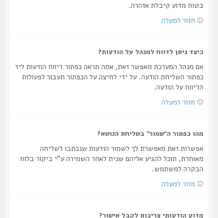
בטוח מדוע קיבלת אזהרה.
חזור למעלה
כיצד ניתן לדווח למנהל על הודעות?
אם מנהל המערכת מאפשר זאת, אתה תראה כפתור דיווח הודעות ליד
כפתור השליחת הודעה. על ידי לחיצה על הכפתור תעבור לפעולות
הדיווח על הודעה.
חזור למעלה
מהו כפתור ה“שמור” בשליחת הנושא?
אפשרות זאת מאפשרת לך לשמור הודעות שנכתבו לשליחה
מאוחרת, תוכל להגיע אליהם שנית לאחר השמירה ע"י ביקור בלוח
הבקרה למשתמש.
חזור למעלה
מדוע הודעותי צריכות לקבל אישור?