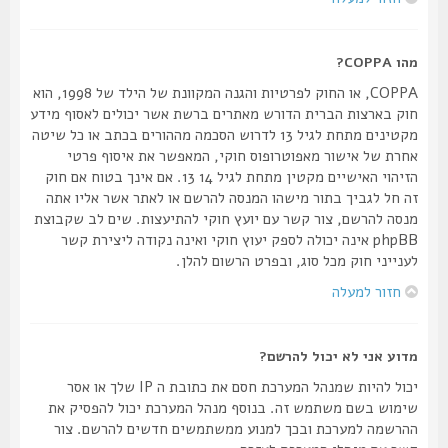
מהו COPPA?
COPPA, או החוק לפרטיות והגנה המקוונת של הילד של 1998, הוא
חוק בארצות הברית הדורש מאתרים ברשת אשר יכולים לאסוף מידע
מקטינים מתחת לגיל 13 לדרוש הסכמה מההורים בכתב או כל שיטה
אחרת של אישור מאפוטרופוס חוקי, המאפשר את איסוף פרטי
הזיהוי האישיים מקטין מתחת לגיל 14 13. אם אינך בטוח אם חוק
זה חל לגביך בתור מישהו המנסה להרשם או לאתר אשר אליו אתה
מנסה להרשם, צור קשר עם יועץ חוקי להתיעצות. שים לב שקבוצת
phpBB אינה יכולה לספק יעוץ חוקי ואינה נקודה ליצירת קשר
לענייני חוק מכל סוג, ובפרט הרשום להלן.
חזור למעלה
מדוע אני לא יכול להרשם?
יכול להיות שמנהל המערכת חסם את כתובת ה IP שלך או אסר
שימוש בשם משתמש זה. בנוסף מנהל המערכת יכול להפסיק את
ההרשמה למערכת ובכך למנוע ממשתמשים חדשים להרשם. צור