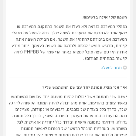
השפה שלי אינה ברשימה!
מנהלי המערכת כנראה ולא העלו את השפה בהתקנת המערכת או
שאף אחד לא תרגם את המערכת לשפה שלך. נסה לשאול את מנהלי
המערכת אם ביכולתם להתקין את השפה. אם חבילת השפה אינה
קיימת, תרגיש חופשי לנסות ולתרגם את השפה בעצמך. יותר מידע
אודות תירגום שפה תוכל למצוא באתר הרישמי של PHPBB (ראה
קישור בתחתית הפורום).
חזור למעלה
איך אני מציג תמונה יחד עם שם המשתמש שלי?
ישנם שני תמונות אשר יכולות להיות מוצגות יחד עם שם המשתמש
כאשר צופים בהודעות. אחת מהן יכולה להיות תמונה הקשורה לדרגה
שלך, בדרך כלל בצודה של כוכבים, ריבועים או נקודות, מציינים
כמה הודעות כתבת או את מעמדך בפורום. השני, בדרך כלל תמונה
גדולה, הידועה כתמונה אישית ובדרך כלל יחודית או אישית לכל
משתמש. באחריות המנהל הראשי של הפורום לאפשר תמונות
אישיות ולבחור את הדרך שבהם תמונות אישיות יהיו זמינות. אם