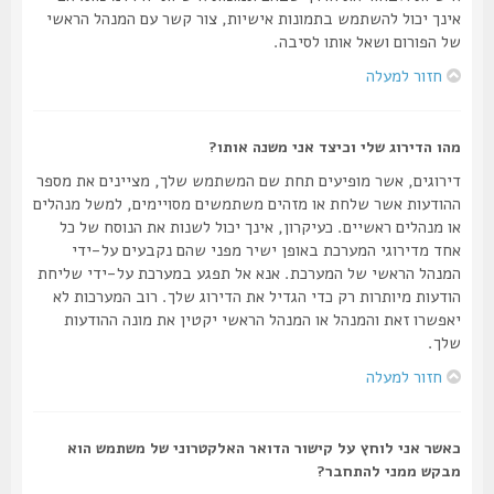
אינך יכול להשתמש בתמונות אישיות, צור קשר עם המנהל הראשי
של הפורום ושאל אותו לסיבה.
חזור למעלה
מהו הדירוג שלי וכיצד אני משנה אותו?
דירוגים, אשר מופיעים תחת שם המשתמש שלך, מציינים את מספר
ההודעות אשר שלחת או מזהים משתמשים מסויימים, למשל מנהלים
או מנהלים ראשיים. כעיקרון, אינך יכול לשנות את הנוסח של כל
אחד מדירוגי המערכת באופן ישיר מפני שהם נקבעים על-ידי
המנהל הראשי של המערכת. אנא אל תפגע במערכת על-ידי שליחת
הודעות מיותרות רק כדי הגדיל את הדירוג שלך. רוב המערכות לא
יאפשרו זאת והמנהל או המנהל הראשי יקטין את מונה ההודעות
שלך.
חזור למעלה
כאשר אני לוחץ על קישור הדואר האלקטרוני של משתמש הוא
מבקש ממני להתחבר?