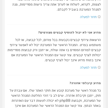
לצפות, לקרוא, לשלוח או לערוך אתה צריך גישות מסויימות, פנה
למנהל המערכת בשביל לקבלם.
חזור למעלה
מדוע אני לא יכול להוסיף קבצים מצורפים?
הרשאות צירוף קבצים נקבעות בכל פורום, לכל קבוצה, או לכל
משתמש בפרט. המנהל הראשי של המערכת יכול לא לאפשר צירוף
קבצים לפורום המסוים בו אתה שולח, או יתכן ורק קבוצות מסויימות
יכולות לצרף קבצים. צור קשר עם המנהל הראשי של המערכת אם
אינך בטוח מדוע אינך יכול לצרף קבצים.
חזור למעלה
מדוע קיבלתי אזהרה?
כל מנהל ראשי של מערכת קובע את חוקי האתר שלו. אם עברת על
חוק, יתכן וקיבלת אזהרה. שים לב כי זוהי החלטת המנהל הראשי
של המערכת, וקבוצת phpBB לא יכולה לעשות דבר עם האזהרות
באתר הנתון. צור קשר עם המנהל הראשי של המערכת אם אינך