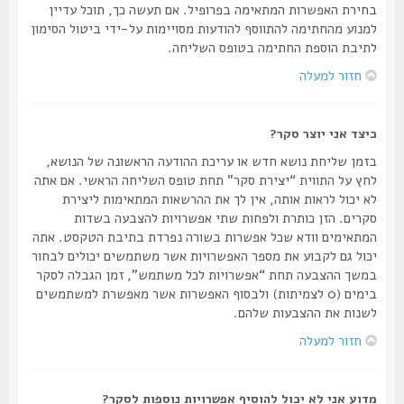
בחירת האפשרות המתאימה בפרופיל. אם תעשה כך, תוכל עדיין
למנוע מהחתימה להתווסף להודעות מסויימות על-ידי ביטול הסימון
לתיבת הוספת החתימה בטופס השליחה.
חזור למעלה
כיצד אני יוצר סקר?
בזמן שליחת נושא חדש או עריכת ההודעה הראשונה של הנושא,
לחץ על התווית “יצירת סקר” תחת טופס השליחה הראשי. אם אתה
לא יכול לראות אותה, אין לך את ההרשאות המתאימות ליצירת
סקרים. הזן כותרת ולפחות שתי אפשרויות להצבעה בשדות
המתאימים וודא שכל אפשרות בשורה נפרדת בתיבת הטקסט. אתה
יכול גם לקבוע את מספר האפשרויות אשר משתמשים יכולים לבחור
במשך ההצבעה תחת “אפשרויות לכל משתמש”, זמן הגבלה לסקר
בימים (0 לצמיתות) ולבסוף האפשרות אשר מאפשרת למשתמשים
לשנות את ההצבעות שלהם.
חזור למעלה
מדוע אני לא יכול להוסיף אפשרויות נוספות לסקר?