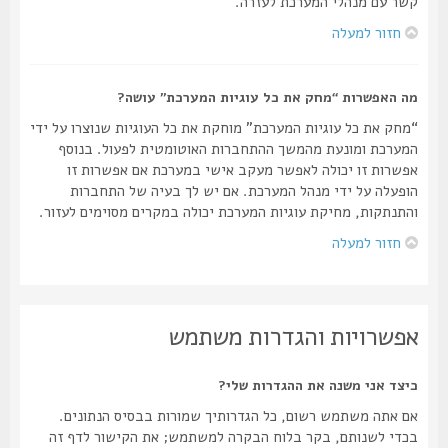
קשר עם מנהלי המערכת לעזרה.
חזור למעלה
מה האפשרות “מחק את כל עוגיות המערכת” עושה?
“מחק את כל עוגיות המערכת” מוחקת את כל העוגיות שנוצרו על ידי
המערכת ומונעת מהמשך ההתחברות האוטומטית לפעול. בנוסף
אפשרות זו יכולה לאפשר מעקב אישי במערכת אם אפשרות זו
הופעלה על ידי מנהל המערכת. אם יש לך בעיה של התחברות
והתנתקות, מחיקת עוגיות המערכת יכולה במקרים מסוימים לעזור.
חזור למעלה
אפשרויות והגדרות משתמש
כיצד אני משנה את ההגדרות שלי?
אם אתה משתמש רשום, כל הגדרותיך שמורות בבסיס הנתונים.
בכדי לשנותם, בקר בלוח הבקרה למשתמש; את הקישור לדף זה