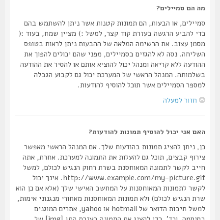
מה הם סמיילים?
סמיילים, או הבעות, הם תמונות קטנות אשר ניתן להשתמש בהם
כדי להביע הרגשה בעזרת קוד קצר, למשל :) מציין שמח, בעוד :(
מסמן עצוב. את הרשימה המלאה של ההבעות ניתן לראות בטופס
השליחה. נסה לא להגזים בסמיילים, מפני שהם יכולים להפוך את
ההודעה ללא קריאה ומנהל יכול להוציא אותם או להסיר את ההודעה
בשלמותה. המנהל הראשי של המערכת יכול גם לקבוע הגבלה
למספר הסמיילים אשר תוכל להוסיף להודעות.
חזור למעלה
האם אני יכול להוסיף תמונות להודעות?
כן, ניתן להציג תמונות בהודעות שלך. אם המנהל הראשי מאפשר
צירוף קבצים, תוכל גם להעלות את התמונה למערכת. אחרת, אתה
חייב לקשר לתמונה המאוחסנת בשרת רחוק הנגיש לכולם, למשל
http://www.example.com/my-picture.gif. אינך יכול
לקשר לתמונות המאוחסנות על המחשב האישי שלך (אלא אם כן הוא
שרת הנגיש לכולם) ולא תמונות המאוחסנות מאחורי מנגנוני אימות,
למשל תיבות הדואר של hotmail או yahoo, אתרים המוגנים
בסיסמה, וכד'. כדי להציג את התמונה בעזרת התג [img] של