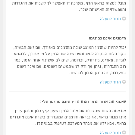
תוכל למצוא בראש הדף. מערכת זו תאפשר לך לשנות את ההגדרות
והאפשרויות האישיות שלך.
חזור למעלה
הזמנים אינם נכונים!
יכול להיות שהזמן המוצג שונה מהזמנים באזורך. אם זאת הבעיה,
בקר בלוח הבקרה למשתמש ושנה את הזמן על פי אזורך, לדוגמא
לונדון, פאריס, ניו יורק, וכדומה. שים לב ששינוי אזור הזמן, כמו
רוב ההגדרות, ניתן אך ורק למשתמשים רשומים. אם אינך רשום
במערכת, זה הזמן הנכון להרשם.
חזור למעלה
שינתי את אזור הזמן והוא עדין שונה מהזמן שלי!
אם אתה בטוח שהגדרת את אזור הזמן ושעון קיץ נכון והזמן עדין
אינו מכוון כראוי, אז כנראה והזמנים המוגדרים בשרת אינם מוגדרים
כראוי. אנא ידע את מנהל המערכת לטיפול בבעיה זו.
חזור למעלה