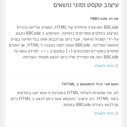
עיצוב טקסט וסוגי נושאים
מה זה BBCode?
BBCode הוא צורה מיוחדת של HTML, המציע שליטה נהדרת
בעיצוב בחלקים מסויימים בהודעה. השימוש ב BBCode נקבע
על-ידי המנהל הראשי, אבל ניתן גם לכבות אותו בכל הודעה בפרט
מטופס השליחה. BBCode עצמו דומה במבנה ל HTML, אך התגים
תחמים בסוגריים המרובעים [ ו ] במקום ב < ו >. למידע נוסף על
BBCode ראה את המדריך אליו ניתן לגשת מעמוד השליחה.
חזור למעלה
האם אני יכול להשתמש ב HTML?
לא. אין אפשרות לשלוח HTML במערכת זו והוא יוצג בהודעות
בתור HTML. רוב עיצובי הטקסט אשר ניתן לבצע ב HTML ניתן
גם לבצע בעזרת BBCode במקום.
חזור למעלה