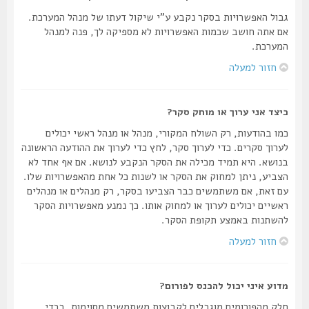
גבול האפשרויות בסקר נקבע ע"י שיקול דעתו של מנהל המערכת.
אם אתה חושב שכמות האפשרויות לא מספיקה לך, פנה למנהל
המערכת.
חזור למעלה
כיצד אני ערוך או מוחק סקר?
כמו בהודעות, רק השולח המקורי, מנהל או מנהל ראשי יכולים
לערוך סקרים. כדי לערוך סקר, לחץ כדי לערוך את ההודעה הראשונה
בנושא. היא תמיד מכילה את הסקר הנקבע לנושא. אם אף אחד לא
הצביע, ניתן למחוק את הסקר או לשנות כל אחת מהאפשרויות שלו.
עם זאת, אם משתמשים כבר הצביעו בסקר, רק מנהלים או מנהלים
ראשיים יכולים לערוך או למחוק אותו. כך נמנע מאפשרויות הסקר
להשתנות באמצע תקופת הסקר.
חזור למעלה
מדוע איני יכול להכנס לפורום?
חלק מהפורומים מוגבלים לקבוצות משתמשים מסוימות. בכדי