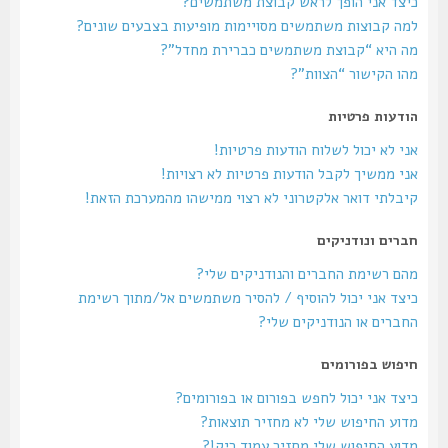
כיצד אני הופך לראש קבוצת משתמשים?
למה קבוצות משתמשים מסויימות מופיעות בצבעים שונים?
מה היא “קבוצת משתמשים כברירת מחדל”?
מהו הקישור “הצוות”?
הודעות פרטיות
אני לא יכול לשלוח הודעות פרטיות!
אני ממשיך לקבל הודעות פרטיות לא רצויות!
קיבלתי דואר אלקטרוני לא רצוי ממישהו מהמערכת הזאת!
חברים ונודניקים
מהם רשימת החברים והנודניקים שלי?
כיצד אני יכול להוסיף / להסיר משתמשים אל/מתוך רשימת
החברים או הנודניקים שלי?
חיפוש בפורומים
כיצד אני יכול לחפש בפורום או בפורומים?
מדוע החיפוש שלי לא מחזיר תוצאות?
מדוע החיפוש שלי מחזיר עמוד ריק!?