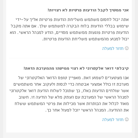
אני ממשיך לקבל הודעות פרטיות לא רצויות!
אתה יכול לחסום משתמש משליחת הודעות פרטיות אליך על-ידי
שימוש בכללי הודעות בלוח הבקרה למשתמש שלך. אם אתה מקבל
הודעות פרטיות פוגעות ממשתמש מסויים, הודע למנהל הראשי. הוא
יכול למנוע מהמשתמש משליחת הודעות פרטיות.
חזור למעלה
קיבלתי דואר אלקטרוני לא רצוי ממישהו מהמערכת הזאת!
אנו מצטערים לשמוע זאת. מאפיין טופס הדואר האלקטרוני של
מערכת זו כולל אמצעי אבטחה כדי לנסות ולעקוב אחר משתמשים
אשר שולחים הודעות כאלו, כך שתוכל לשלוח הודעת דואר אלקטרוני
למנהל הראשי של המערכת עם העתק מלא של הודעה זו. חשוב
מאוד לכלול את הכותרות אשר מכילות את פרטי המשתמש ששלח
את ההודעה. המנהל הראשי יוכל לפעול אחר כך.
חזור למעלה