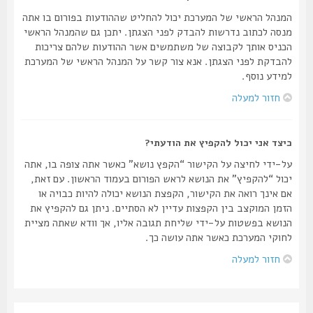
המנהל הראשי של המערכת יכול להחליט שההודעות בפורום בו אתה
מנסה לכתוב נדרשות להבדק לפני הצגתן. יתכן גם שהמנהל הראשי
הכניס אותך לקבוצה של משתמשים אשר ההודעות שלהם צריכות
להבדקת לפני הצגתן. אנא צור קשר על המנהל הראשי של המערכת
למידע נוסף.
חזור למעלה
כיצד אני יכול להקפיץ את הודעתי?
על-ידי לחיצה על הקישור “הקפץ נושא” כאשר אתה צופה בו, אתה
יכול “להקפיץ” את הנושא לראש הפורום בעמוד הראשון. עם זאת,
אם אינך רואה את הקישור, הקפצת הנושא יכולה להיות כבויה או
הזמן המוקצב בין הקפצות עדיין לא הסתיים. ניתן גם להקפיץ את
הנושא בפשטות על-ידי שליחת תגובה אליו, אך וודא שאתה מציית
לחוקי המערכת כאשר אתה עושה כך.
חזור למעלה