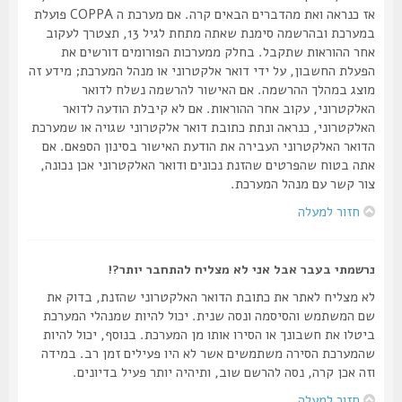
אז כנראה ואת מהדברים הבאים קרה. אם מערכת ה COPPA פועלת
במערכת ובהרשמה סימנת שאתה מתחת לגיל 13, תצטרך לעקוב
אחר ההוראות שתקבל. בחלק ממערכות הפורומים דורשים את
הפעלת החשבון, על ידי דואר אלקטרוני או מנהל המערכת; מידע זה
מוצג במהלך ההרשמה. אם האישור להרשמה נשלח לדואר
האלקטרוני, עקוב אחר ההוראות. אם לא קיבלת הודעה לדואר
האלקטרוני, כנראה ונתת כתובת דואר אלקטרוני שגויה או שמערכת
הדואר האלקטרוני העבירה את הודעת האישור בסינון הספאם. אם
אתה בטוח שהפרטים שהזנת נכונים ודואר האלקטרוני אכן נכונה,
צור קשר עם מנהל המערכת.
חזור למעלה
נרשמתי בעבר אבל אני לא מצליח להתחבר יותר?!
לא מצליח לאתר את כתובת הדואר האלקטרוני שהזנת, בדוק את
שם המשתמש והסיסמה ונסה שנית. יכול להיות שמנהלי המערכת
ביטלו את חשבונך או הסירו אותו מן המערכת. בנוסף, יכול להיות
שהמערכת הסירה משתמשים אשר לא היו פעילים זמן רב. במידה
וזה אכן קרה, נסה להרשם שוב, ותיהיה יותר פעיל בדיונים.
חזור למעלה