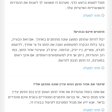
תוכל למצוא בראש הדף. מערכת זו תאפשר לך לשנות את ההגדרות
והאפשרויות האישיות שלך.
חזור למעלה
הזמנים אינם נכונים!
יכול להיות שהזמן המוצג שונה מהזמנים באזורך. אם זאת הבעיה,
בקר בלוח הבקרה למשתמש ושנה את הזמן על פי אזורך, לדוגמא
לונדון, פאריס, ניו יורק, וכדומה. שים לב ששינוי אזור הזמן, כמו
רוב ההגדרות, ניתן אך ורק למשתמשים רשומים. אם אינך רשום
במערכת, זה הזמן הנכון להרשם.
חזור למעלה
שינתי את אזור הזמן והוא עדין שונה מהזמן שלי!
אם אתה בטוח שהגדרת את אזור הזמן ושעון קיץ נכון והזמן עדין
אינו מכוון כראוי, אז כנראה והזמנים המוגדרים בשרת אינם מוגדרים
כראוי. אנא ידע את מנהל המערכת לטיפול בבעיה זו.
חזור למעלה