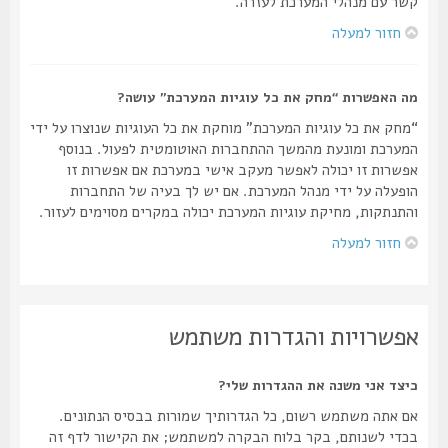
קשר עם מנהלי המערכת לעזרה.
חזור למעלה
מה האפשרות “מחק את כל עוגיות המערכת” עושה?
“מחק את כל עוגיות המערכת” מוחקת את כל העוגיות שנוצרו על ידי
המערכת ומונעת מהמשך ההתחברות האוטומטית לפעול. בנוסף
אפשרות זו יכולה לאפשר מעקב אישי במערכת אם אפשרות זו
הופעלה על ידי מנהל המערכת. אם יש לך בעיה של התחברות
והתנתקות, מחיקת עוגיות המערכת יכולה במקרים מסוימים לעזור.
חזור למעלה
אפשרויות והגדרות משתמש
כיצד אני משנה את ההגדרות שלי?
אם אתה משתמש רשום, כל הגדרותיך שמורות בבסיס הנתונים.
בכדי לשנותם, בקר בלוח הבקרה למשתמש; את הקישור לדף זה