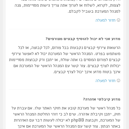
לצפות, לקרוא, לשלוח או לערוך אתה צריך גישות מסויימות, פנה
למנהל המערכת בשביל לקבלם.
חזור למעלה
מדוע אני לא יכול להוסיף קבצים מצורפים?
הרשאות צירוף קבצים נקבעות בכל פורום, לכל קבוצה, או לכל
משתמש בפרט. המנהל הראשי של המערכת יכול לא לאפשר צירוף
קבצים לפורום המסוים בו אתה שולח, או יתכן ורק קבוצות מסויימות
יכולות לצרף קבצים. צור קשר עם המנהל הראשי של המערכת אם
אינך בטוח מדוע אינך יכול לצרף קבצים.
חזור למעלה
מדוע קיבלתי אזהרה?
כל מנהל ראשי של מערכת קובע את חוקי האתר שלו. אם עברת על
חוק, יתכן וקיבלת אזהרה. שים לב כי זוהי החלטת המנהל הראשי
של המערכת, וקבוצת phpBB לא יכולה לעשות דבר עם האזהרות
באתר הנתון. צור קשר עם המנהל הראשי של המערכת אם אינך