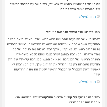
אינך יכול להשתמש בתמונות אישיות, צור קשר עם המנהל הראשי
של הפורום ושאל אותו לסיבה.
חזור למעלה
מהו הדירוג שלי וכיצד אני משנה אותו?
דירוגים, אשר מופיעים תחת שם המשתמש שלך, מציינים את מספר
ההודעות אשר שלחת או מזהים משתמשים מסויימים, למשל מנהלים
או מנהלים ראשיים. כעיקרון, אינך יכול לשנות את הנוסח של כל
אחד מדירוגי המערכת באופן ישיר מפני שהם נקבעים על-ידי
המנהל הראשי של המערכת. אנא אל תפגע במערכת על-ידי שליחת
הודעות מיותרות רק כדי הגדיל את הדירוג שלך. רוב המערכות לא
יאפשרו זאת והמנהל או המנהל הראשי יקטין את מונה ההודעות
שלך.
חזור למעלה
כאשר אני לוחץ על קישור הדואר האלקטרוני של משתמש הוא
מבקש ממני להתחבר?