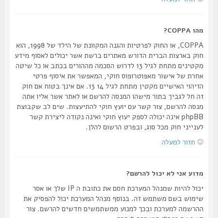
מהו COPPA?
COPPA, או החוק לפרטיות והגנה המקוונת של הילד של 1998, הוא
חוק בארצות הברית הדורש מאתרים ברשת אשר יכולים לאסוף מידע
מקטינים מתחת לגיל 13 לדרוש הסכמה מההורים בכתב או כל שיטה
אחרת של אישור מאפוטרופוס חוקי, המאפשר את איסוף פרטי
הזיהוי האישיים מקטין מתחת לגיל 14 13. אם אינך בטוח אם חוק
זה חל לגביך בתור מישהו המנסה להרשם או לאתר אשר אליו אתה
מנסה להרשם, צור קשר עם יועץ חוקי להתיעצות. שים לב שקבוצת
phpBB אינה יכולה לספק יעוץ חוקי ואינה נקודה ליצירת קשר
לענייני חוק מכל סוג, ובפרט הרשום להלן.
חזור למעלה
מדוע אני לא יכול להרשם?
יכול להיות שמנהל המערכת חסם את כתובת ה IP שלך או אסר
שימוש בשם משתמש זה. בנוסף מנהל המערכת יכול להפסיק את
ההרשמה למערכת ובכך למנוע ממשתמשים חדשים להרשם. צור