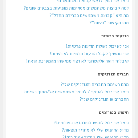
כיצד אני הופך לראש קבוצת משתמשים?
למה קבוצות משתמשים מסויימות מופיעות בצבעים שונים?
מה היא “קבוצת משתמשים כברירת מחדל”?
מהו הקישור “הצוות”?
הודעות פרטיות
אני לא יכול לשלוח הודעות פרטיות!
אני ממשיך לקבל הודעות פרטיות לא רצויות!
קיבלתי דואר אלקטרוני לא רצוי ממישהו מהמערכת הזאת!
חברים ונודניקים
מהם רשימת החברים והנודניקים שלי?
כיצד אני יכול להוסיף / להסיר משתמשים אל/מתוך רשימת
החברים או הנודניקים שלי?
חיפוש בפורומים
כיצד אני יכול לחפש בפורום או בפורומים?
מדוע החיפוש שלי לא מחזיר תוצאות?
מדוע החיפוש שלי מחזיר עמוד ריק!?