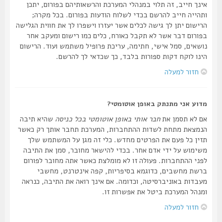
אינך חייב, זה תלוי במנהלי המערכת והרשאותיהם בפורום, יתכן
ותהייה חייב להרשם בכדי לשלוח הודעות בפורום. בכל מקרה;
הרישום יתן לך גישה לכלים אשר יעזרו וישפרו לך את חווית הגלישה
בפורום דבר אשר לא תקבל כאורח, כלים כמו רישום ומעקב אחר
נושאים, סמל אישי, חתימה, עריכת פרופיל משתמש ועוד. הרישום
הינו לוקח דקות ספורות בלבד, כך שכדאי לך להרשם.
חזור למעלה
מדוע אני מתנתק באופן אוטומטי?
אם לא תסמן את
חבר אותי באופן אוטומטי בכל כניסה
שהיא תיבה
הנמצאת מתחת לשדות ההתחברות, המערכת תחבר אותך רק כאשר
תזין כל פעם את הפרטים מחדש. כלי זה מגן על המשתמש שלך
משימוש על ידי אדם אחר. בכדי להישאר מחובר, סמן את התיבה
לפני ההתחברות. פעולה זו לא מומלצת כאשר אתה מחובר לפורום
ברשת מחשבים, כדוגמא בסיפריות, קפה אינטרנט, מחשבי
מעבדות באוניברסיטה, וכדומה. אם אינך רואה את התיבה, כנראה
ומנהל המערכת ביטל את אפשרות זו.
חזור למעלה