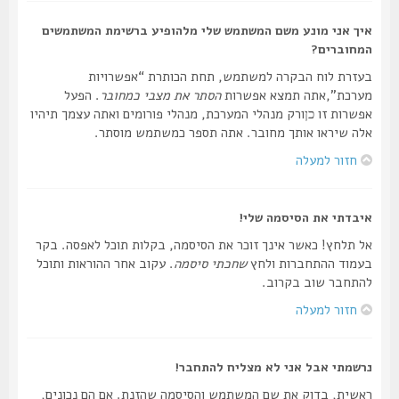
איך אני מונע משם המשתמש שלי מלהופיע ברשימת המשתמשים
המחוברים?
בעזרת לוח הבקרה למשתמש, תחת הכותרת “אפשרויות
מערכת”,אתה תמצא אפשרות
הסתר את מצבי כמחובר
. הפעל
אפשרות זו
ורק מנהלי המערכת, מנהלי פורומים ואתה עצמך תיהיו
כן
אלה שיראו אותך מחובר. אתה תספר כמשתמש מוסתר.
חזור למעלה
איבדתי את הסיסמה שלי!
אל תלחץ! כאשר אינך זוכר את הסיסמה, בקלות תוכל לאפסה. בקר
בעמוד ההתחברות ולחץ
שחכתי סיסמה
. עקוב אחר ההוראות ותוכל
להתחבר שוב בקרוב.
חזור למעלה
נרשמתי אבל אני לא מצליח להתחבר!
ראשית, בדוק את שם המשתמש והסיסמה שהזנת. אם הם נכונים,