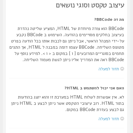
עיצוב טקסט וסוגי נושאים
מה זה BBCode?
BBCode הוא צורה מיוחדת של HTML, המציע שליטה נהדרת
בעיצוב בחלקים מסויימים בהודעה. השימוש ב BBCode נקבע
על-ידי המנהל הראשי, אבל ניתן גם לכבות אותו בכל הודעה בפרט
מטופס השליחה. BBCode עצמו דומה במבנה ל HTML, אך התגים
תחמים בסוגריים המרובעים [ ו ] במקום ב < ו >. למידע נוסף על
BBCode ראה את המדריך אליו ניתן לגשת מעמוד השליחה.
חזור למעלה
האם אני יכול להשתמש ב HTML?
לא. אין אפשרות לשלוח HTML במערכת זו והוא יוצג בהודעות
בתור HTML. רוב עיצובי הטקסט אשר ניתן לבצע ב HTML ניתן
גם לבצע בעזרת BBCode במקום.
חזור למעלה