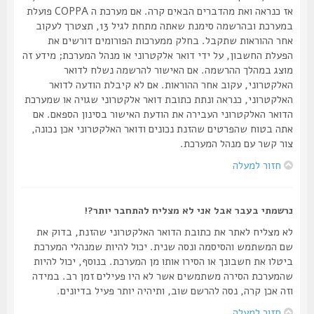
אז כנראה ואת מהדברים הבאים קרה. אם מערכת ה COPPA פועלת
במערכת ובהרשמה סימנת שאתה מתחת לגיל 13, תצטרך לעקוב
אחר ההוראות שתקבל. בחלק ממערכות הפורומים דורשים את
הפעלת החשבון, על ידי דואר אלקטרוני או מנהל המערכת; מידע זה
מוצג במהלך ההרשמה. אם האישור להרשמה נשלח לדואר
האלקטרוני, עקוב אחר ההוראות. אם לא קיבלת הודעה לדואר
האלקטרוני, כנראה ונתת כתובת דואר אלקטרוני שגויה או שמערכת
הדואר האלקטרוני העבירה את הודעת האישור בסינון הספאם. אם
אתה בטוח שהפרטים שהזנת נכונים ודואר האלקטרוני אכן נכונה,
צור קשר עם מנהל המערכת.
חזור למעלה
נרשמתי בעבר אבל אני לא מצליח להתחבר יותר?!
לא מצליח לאתר את כתובת הדואר האלקטרוני שהזנת, בדוק את
שם המשתמש והסיסמה ונסה שנית. יכול להיות שמנהלי המערכת
ביטלו את חשבונך או הסירו אותו מן המערכת. בנוסף, יכול להיות
שהמערכת הסירה משתמשים אשר לא היו פעילים זמן רב. במידה
וזה אכן קרה, נסה להרשם שוב, ותיהיה יותר פעיל בדיונים.
חזור למעלה