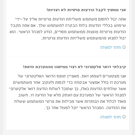
אני ממשיך לקבל הודעות פרטיות לא רצויות!
אתה יכול לחסום משתמש משליחת הודעות פרטיות אליך על-ידי
שימוש בכללי הודעות בלוח הבקרה למשתמש שלך. אם אתה מקבל
הודעות פרטיות פוגעות ממשתמש מסויים, הודע למנהל הראשי. הוא
יכול למנוע מהמשתמש משליחת הודעות פרטיות.
חזור למעלה
קיבלתי דואר אלקטרוני לא רצוי ממישהו מהמערכת הזאת!
אנו מצטערים לשמוע זאת. מאפיין טופס הדואר האלקטרוני של
מערכת זו כולל אמצעי אבטחה כדי לנסות ולעקוב אחר משתמשים
אשר שולחים הודעות כאלו, כך שתוכל לשלוח הודעת דואר אלקטרוני
למנהל הראשי של המערכת עם העתק מלא של הודעה זו. חשוב
מאוד לכלול את הכותרות אשר מכילות את פרטי המשתמש ששלח
את ההודעה. המנהל הראשי יוכל לפעול אחר כך.
חזור למעלה