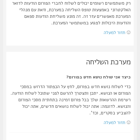
רק משתמשים רשומים יכולים לשלוח לחברי הפורום הודעות לדואר
האלקטרוני באמצעות טופס השליחה במערכת, וזאת עם מנהלי
המערכת מאפשרים עזר זה. זה מונע משליחת הודעות ספאם
והודעות היכולות לפגוע במשתמשי המערכת.
חזור למעלה
מערכת השליחה
כיצד אני שולח נושא חדש בפורום?
כדי לשלוח נושא חדש בפורום, לחץ על הכפתור הדרוש במסכי
הפורום או הנושא. יתכן ותצטרך להרשם לפני שתוכל לשלוח הודעה.
רשימת ההרשאות שלך בכל פורום זמינה בתחתית מסכי הפורום
והנושא. לדוגמה: אתה יכול לשלוח נושאים חדשים, אתה יכול
להצביע בסקרים, וכד'.
חזור למעלה