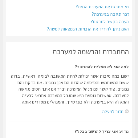
מי מתרגם את המערכת הזאת?
זכר ונקבה במערכת?
הערה בקשר לתרגום?
האם ניתן להוריד את הזכויות הנמצאות למטה?
התחברות והרשמה למערכת
למה אני לא מצליח להתחבר?
ישנן כמה סיבות אשר יכולות להיות התשובה לבעיה. ראשית, בדוק
ששם המשתמש והסיסמה שהזנת הם אכן נכונים. אם בדקת והם
נכונים, צור קשר עם מנהל המערכת וברר אם אינך חסום מגישה
למערכת. אפשרות נוספת היא שמנהל המערכת אחראי לבעיה
והתקלה היא במערכת ולא בפרטייך, והמנהלים מסדרים אותה.
חזור למעלה
מדוע אני צריך להרשם בכלל?