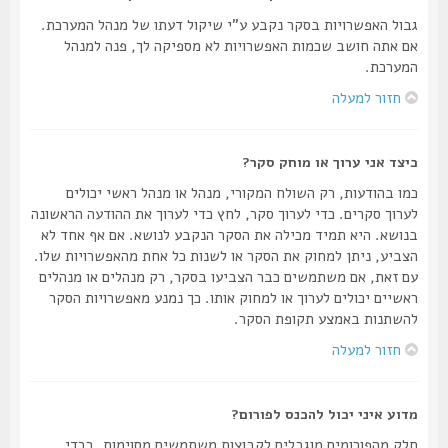
גבול האפשרויות בסקר נקבע ע"י שיקול דעתו של מנהל המערכת.
אם אתה חושב שכמות האפשרויות לא מספיקה לך, פנה למנהל
המערכת.
חזור למעלה
כיצד אני ערוך או מוחק סקר?
כמו בהודעות, רק השולח המקורי, מנהל או מנהל ראשי יכולים
לערוך סקרים. כדי לערוך סקר, לחץ כדי לערוך את ההודעה הראשונה
בנושא. היא תמיד מכילה את הסקר הנקבע לנושא. אם אף אחד לא
הצביע, ניתן למחוק את הסקר או לשנות כל אחת מהאפשרויות שלו.
עם זאת, אם משתמשים כבר הצביעו בסקר, רק מנהלים או מנהלים
ראשיים יכולים לערוך או למחוק אותו. כך נמנע מאפשרויות הסקר
להשתנות באמצע תקופת הסקר.
חזור למעלה
מדוע איני יכול להכנס לפורום?
חלק מהפורומים מוגבלים לקבוצות משתמשים מסוימות. בכדי