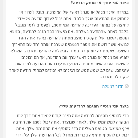
כיצד אני עורך או מוחק הודעה?
במידה ואינך מנהל או מנהל ראשי של המערכת, תוכל לערוך או
למחוק את ההודעות שלך בלבד. אתה יכול לערוך הודעה על-ידי
לחיצה על כפתור העריכה להודעה המיוחסת, לפעמים לזמן מוגבל
בלבד לאחר שההודעה נשלחה. אם מישהו כבר הגיב להודעה, תמצא
תוספת קטנה של טקסט המוצג מתחת להודעה כאשר אתה חוזר
לנושא אשר רושם את מספר הפעמים שערכת אותה יחד עם התאריך
והשעה. טקסט זה יופיע רק במידה ונשלחה להודעה תגובה. הוא לא
יופיע אם מנהל או מנהל ראשי ערך את ההודעה, אך הם יכולים
להשאיר הערה אשר מסבירה מדוע הם ערכו את ההודעה לפי ראות
עיניהם. שים לב שמשתמשים רגילים לא יכולים למחוק הודעה לאחר
שקיבלה תגובה.
חזור למעלה
כיצד אני מוסיף חתימה להודעות שלי?
כדי להוסיף חתימה להודעה אתה חייב קודם ליצור אחת דרך לוח
הבקרה למשתמש שלך. לאחר שנוצרה, אתה יכול לסמן את התיבה
צרף חתימה
בטופס השליחה כדי להוסיף את החתימה שלך. אתה
יכול גם להוסיף חתימה כברירת מחדל לכל ההודעות שלך על-ידי