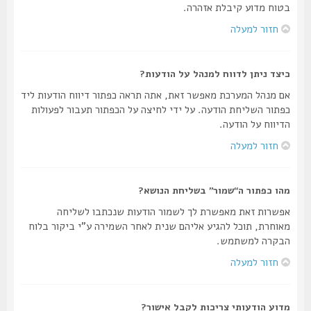
בטוח מדוע קיבלת אזהרה.
חזור למעלה
כיצד ניתן לדווח למנהל על הודעות?
אם מנהל המערכת מאפשר זאת, אתה תראה כפתור דיווח הודעות ליד
כפתור השליחת הודעה. על ידי לחיצה על הכפתור תעבור לפעולות
הדיווח על הודעה.
חזור למעלה
מהו כפתור ה“שמור” בשליחת הנושא?
אפשרות זאת מאפשרת לך לשמור הודעות שנכתבו לשליחה
מאוחרת, תוכל להגיע אליהם שנית לאחר השמירה ע"י ביקור בלוח
הבקרה למשתמש.
חזור למעלה
מדוע הודעותי צריכות לקבל אישור?