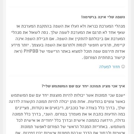
השפה שלי אינה ברשימה!
מנהלי המערכת כנראה ולא העלו את השפה בהתקנת המערכת או
שאף אחד לא תרגם את המערכת לשפה שלך. נסה לשאול את מנהלי
המערכת אם ביכולתם להתקין את השפה. אם חבילת השפה אינה
קיימת, תרגיש חופשי לנסות ולתרגם את השפה בעצמך. יותר מידע
אודות תירגום שפה תוכל למצוא באתר הרישמי של PHPBB (ראה
קישור בתחתית הפורום).
חזור למעלה
איך אני מציג תמונה יחד עם שם המשתמש שלי?
ישנם שני תמונות אשר יכולות להיות מוצגות יחד עם שם המשתמש
כאשר צופים בהודעות. אחת מהן יכולה להיות תמונה הקשורה לדרגה
שלך, בדרך כלל בצודה של כוכבים, ריבועים או נקודות, מציינים
כמה הודעות כתבת או את מעמדך בפורום. השני, בדרך כלל תמונה
גדולה, הידועה כתמונה אישית ובדרך כלל יחודית או אישית לכל
משתמש. באחריות המנהל הראשי של הפורום לאפשר תמונות
אישיות ולבחור את הדרך שבהם תמונות אישיות יהיו זמינות. אם