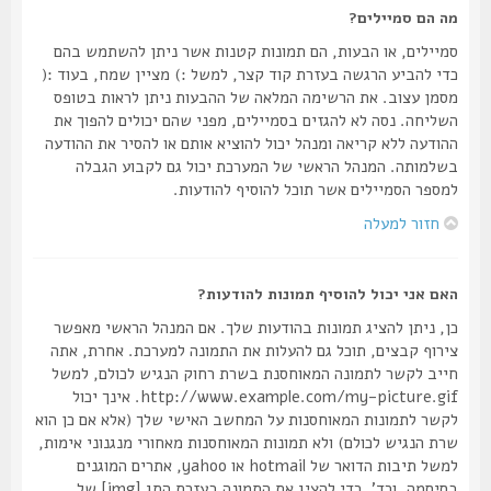
מה הם סמיילים?
סמיילים, או הבעות, הם תמונות קטנות אשר ניתן להשתמש בהם
כדי להביע הרגשה בעזרת קוד קצר, למשל :) מציין שמח, בעוד :(
מסמן עצוב. את הרשימה המלאה של ההבעות ניתן לראות בטופס
השליחה. נסה לא להגזים בסמיילים, מפני שהם יכולים להפוך את
ההודעה ללא קריאה ומנהל יכול להוציא אותם או להסיר את ההודעה
בשלמותה. המנהל הראשי של המערכת יכול גם לקבוע הגבלה
למספר הסמיילים אשר תוכל להוסיף להודעות.
חזור למעלה
האם אני יכול להוסיף תמונות להודעות?
כן, ניתן להציג תמונות בהודעות שלך. אם המנהל הראשי מאפשר
צירוף קבצים, תוכל גם להעלות את התמונה למערכת. אחרת, אתה
חייב לקשר לתמונה המאוחסנת בשרת רחוק הנגיש לכולם, למשל
http://www.example.com/my-picture.gif. אינך יכול
לקשר לתמונות המאוחסנות על המחשב האישי שלך (אלא אם כן הוא
שרת הנגיש לכולם) ולא תמונות המאוחסנות מאחורי מנגנוני אימות,
למשל תיבות הדואר של hotmail או yahoo, אתרים המוגנים
בסיסמה, וכד'. כדי להציג את התמונה בעזרת התג [img] של