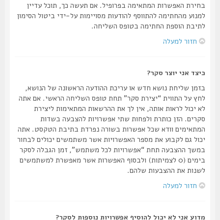
בחירת האפשרות המתאימה בפרופיל. אם תעשה כך, תוכל עדיין
למנוע מהחתימה להתווסף להודעות מסויימות על-ידי ביטול הסימון
לתיבת הוספת החתימה בטופס השליחה.
חזור למעלה
כיצד אני יוצר סקר?
בזמן שליחת נושא חדש או עריכת ההודעה הראשונה של הנושא,
לחץ על התווית “יצירת סקר” תחת טופס השליחה הראשי. אם אתה
לא יכול לראות אותה, אין לך את ההרשאות המתאימות ליצירת
סקרים. הזן כותרת ולפחות שתי אפשרויות להצבעה בשדות
המתאימים וודא שכל אפשרות בשורה נפרדת בתיבת הטקסט. אתה
יכול גם לקבוע את מספר האפשרויות אשר משתמשים יכולים לבחור
במשך ההצבעה תחת “אפשרויות לכל משתמש”, זמן הגבלה לסקר
בימים (0 לצמיתות) ולבסוף האפשרות אשר מאפשרת למשתמשים
לשנות את ההצבעות שלהם.
חזור למעלה
מדוע אני לא יכול להוסיף אפשרויות נוספות לסקר?