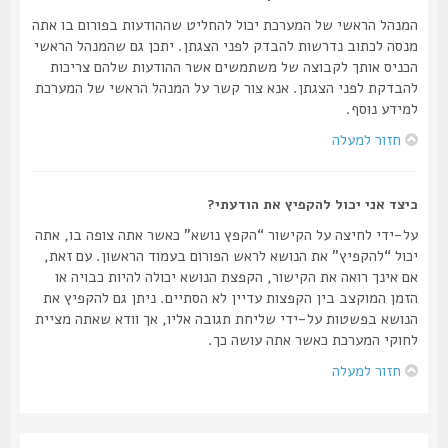
המנהל הראשי של המערכת יכול להחליט שההודעות בפורום בו אתה
מנסה לכתוב נדרשות להבדק לפני הצגתן. יתכן גם שהמנהל הראשי
הכניס אותך לקבוצה של משתמשים אשר ההודעות שלהם צריכות
להבדקת לפני הצגתן. אנא צור קשר על המנהל הראשי של המערכת
למידע נוסף.
חזור למעלה
כיצד אני יכול להקפיץ את הודעתי?
על-ידי לחיצה על הקישור “הקפץ נושא” כאשר אתה צופה בו, אתה
יכול “להקפיץ” את הנושא לראש הפורום בעמוד הראשון. עם זאת,
אם אינך רואה את הקישור, הקפצת הנושא יכולה להיות כבויה או
הזמן המוקצב בין הקפצות עדיין לא הסתיים. ניתן גם להקפיץ את
הנושא בפשטות על-ידי שליחת תגובה אליו, אך וודא שאתה מציית
לחוקי המערכת כאשר אתה עושה כך.
חזור למעלה