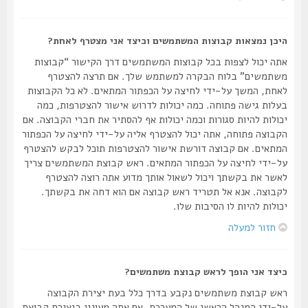
היכן נמצאות קבוצות המשתמשים וכיצד אני מצטרף לאחת?
אתה יכול לצפות בכל קבוצות המשתמשים דרך הקישור “קבוצות
משתמשים” בלוח הבקרה למשתמש שלך. אם תרצה להצטרף
לאחת, המשך על-ידי לחיצה על הכפתור המתאים. לא כל הקבוצות
בעלות גישה פתוחה. כמה יכולות לדרוש אישור להצטרפות, כמה
יכולות להיות סגורות וכמה יכולות אף להסתיר את חברי הקבוצה. אם
הקבוצה פתוחה, אתה יכול להצטרף אליה על-ידי לחיצה על הכפתור
המתאים. אם קבוצה דורשת אישור להצטרפות תוכל לבקש להצטרף
על-ידי לחיצה על הכפתור המתאים. ראש קבוצת המשתמשים צריך
לאשר את בקשתך ויכול לשאול אותך מדוע אתה רוצה להצטרף
לקבוצה. אנא אל תטריד ראש קבוצה אם הוא דחה את בקשתך.
יכולות להיות לו הסיבות שלו.
חזור למעלה
כיצד אני הופך לראש קבוצת משתמשים?
ראש קבוצת משתמשים נקבע בדרך כלל בעת יצירת הקבוצה
על-ידי המנהל הראשי של המערכת. אם אתה מעונין ביצירת קבוצת