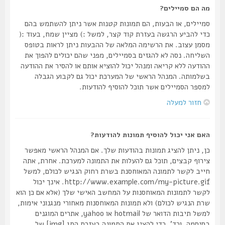
מה הם סמיילים?
סמיילים, או הבעות, הם תמונות קטנות אשר ניתן להשתמש בהם
כדי להביע הרגשה בעזרת קוד קצר, למשל :) מציין שמח, בעוד :(
מסמן עצוב. את הרשימה המלאה של ההבעות ניתן לראות בטופס
השליחה. נסה לא להגזים בסמיילים, מפני שהם יכולים להפוך את
ההודעה ללא קריאה ומנהל יכול להוציא אותם או להסיר את ההודעה
בשלמותה. המנהל הראשי של המערכת יכול גם לקבוע הגבלה
למספר הסמיילים אשר תוכל להוסיף להודעות.
חזור למעלה
האם אני יכול להוסיף תמונות להודעות?
כן, ניתן להציג תמונות בהודעות שלך. אם המנהל הראשי מאפשר
צירוף קבצים, תוכל גם להעלות את התמונה למערכת. אחרת, אתה
חייב לקשר לתמונה המאוחסנת בשרת רחוק הנגיש לכולם, למשל
http://www.example.com/my-picture.gif. אינך יכול
לקשר לתמונות המאוחסנות על המחשב האישי שלך (אלא אם כן הוא
שרת הנגיש לכולם) ולא תמונות המאוחסנות מאחורי מנגנוני אימות,
למשל תיבות הדואר של hotmail או yahoo, אתרים המוגנים
בסיסמה, וכד'. כדי להציג את התמונה בעזרת התג [img] של