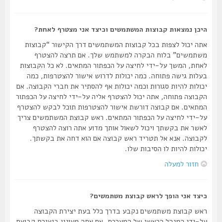
היכן נמצאות קבוצות המשתמשים וכיצד אני מצטרף לאחת?
אתה יכול לצפות בכל קבוצות המשתמשים דרך הקישור “קבוצות
משתמשים” בלוח הבקרה למשתמש שלך. אם תרצה להצטרף
לאחת, המשך על-ידי לחיצה על הכפתור המתאים. לא כל הקבוצות
בעלות גישה פתוחה. כמה יכולות לדרוש אישור להצטרפות, כמה
יכולות להיות סגורות וכמה יכולות אף להסתיר את חברי הקבוצה. אם
הקבוצה פתוחה, אתה יכול להצטרף אליה על-ידי לחיצה על הכפתור
המתאים. אם קבוצה דורשת אישור להצטרפות תוכל לבקש להצטרף
על-ידי לחיצה על הכפתור המתאים. ראש קבוצת המשתמשים צריך
לאשר את בקשתך ויכול לשאול אותך מדוע אתה רוצה להצטרף
לקבוצה. אנא אל תטריד ראש קבוצה אם הוא דחה את בקשתך.
יכולות להיות לו הסיבות שלו.
חזור למעלה
כיצד אני הופך לראש קבוצת משתמשים?
ראש קבוצת משתמשים נקבע בדרך כלל בעת יצירת הקבוצה
על-ידי המנהל הראשי של המערכת. אם אתה מעונין ביצירת קבוצת