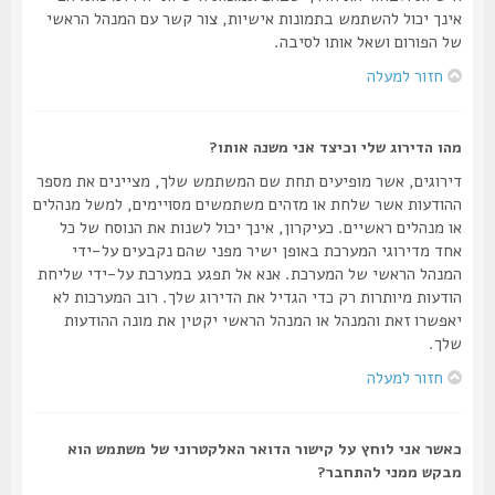
אינך יכול להשתמש בתמונות אישיות, צור קשר עם המנהל הראשי
של הפורום ושאל אותו לסיבה.
חזור למעלה
מהו הדירוג שלי וכיצד אני משנה אותו?
דירוגים, אשר מופיעים תחת שם המשתמש שלך, מציינים את מספר
ההודעות אשר שלחת או מזהים משתמשים מסויימים, למשל מנהלים
או מנהלים ראשיים. כעיקרון, אינך יכול לשנות את הנוסח של כל
אחד מדירוגי המערכת באופן ישיר מפני שהם נקבעים על-ידי
המנהל הראשי של המערכת. אנא אל תפגע במערכת על-ידי שליחת
הודעות מיותרות רק כדי הגדיל את הדירוג שלך. רוב המערכות לא
יאפשרו זאת והמנהל או המנהל הראשי יקטין את מונה ההודעות
שלך.
חזור למעלה
כאשר אני לוחץ על קישור הדואר האלקטרוני של משתמש הוא
מבקש ממני להתחבר?