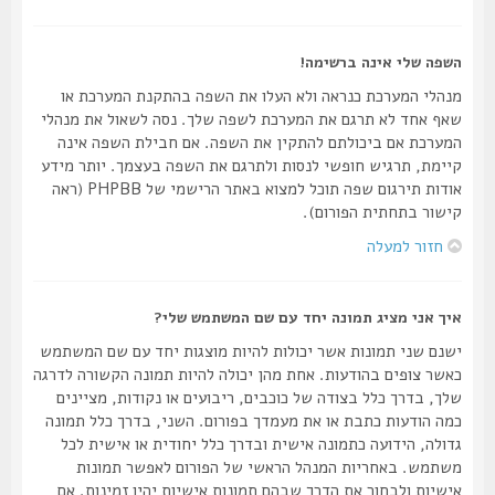
השפה שלי אינה ברשימה!
מנהלי המערכת כנראה ולא העלו את השפה בהתקנת המערכת או
שאף אחד לא תרגם את המערכת לשפה שלך. נסה לשאול את מנהלי
המערכת אם ביכולתם להתקין את השפה. אם חבילת השפה אינה
קיימת, תרגיש חופשי לנסות ולתרגם את השפה בעצמך. יותר מידע
אודות תירגום שפה תוכל למצוא באתר הרישמי של PHPBB (ראה
קישור בתחתית הפורום).
חזור למעלה
איך אני מציג תמונה יחד עם שם המשתמש שלי?
ישנם שני תמונות אשר יכולות להיות מוצגות יחד עם שם המשתמש
כאשר צופים בהודעות. אחת מהן יכולה להיות תמונה הקשורה לדרגה
שלך, בדרך כלל בצודה של כוכבים, ריבועים או נקודות, מציינים
כמה הודעות כתבת או את מעמדך בפורום. השני, בדרך כלל תמונה
גדולה, הידועה כתמונה אישית ובדרך כלל יחודית או אישית לכל
משתמש. באחריות המנהל הראשי של הפורום לאפשר תמונות
אישיות ולבחור את הדרך שבהם תמונות אישיות יהיו זמינות. אם