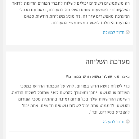
רק משתמשים רשומים יכולים לשלוח לחברי הפורום הודעות לדואר
האלקטרוני באמצעות טופס השליחה במערכת, וזאת עם מנהלי
המערכת מאפשרים עזר זה. זה מונע משליחת הודעות ספאם
והודעות היכולות לפגוע במשתמשי המערכת.
חזור למעלה
מערכת השליחה
כיצד אני שולח נושא חדש בפורום?
כדי לשלוח נושא חדש בפורום, לחץ על הכפתור הדרוש במסכי
הפורום או הנושא. יתכן ותצטרך להרשם לפני שתוכל לשלוח הודעה.
רשימת ההרשאות שלך בכל פורום זמינה בתחתית מסכי הפורום
והנושא. לדוגמה: אתה יכול לשלוח נושאים חדשים, אתה יכול
להצביע בסקרים, וכד'.
חזור למעלה