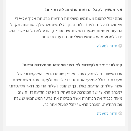
אני ממשיך לקבל הודעות פרטיות לא רצויות!
אתה יכול לחסום משתמש משליחת הודעות פרטיות אליך על-ידי
שימוש בכללי הודעות בלוח הבקרה למשתמש שלך. אם אתה מקבל
הודעות פרטיות פוגעות ממשתמש מסויים, הודע למנהל הראשי. הוא
יכול למנוע מהמשתמש משליחת הודעות פרטיות.
חזור למעלה
קיבלתי דואר אלקטרוני לא רצוי ממישהו מהמערכת הזאת!
אנו מצטערים לשמוע זאת. מאפיין טופס הדואר האלקטרוני של
מערכת זו כולל אמצעי אבטחה כדי לנסות ולעקוב אחר משתמשים
אשר שולחים הודעות כאלו, כך שתוכל לשלוח הודעת דואר אלקטרוני
למנהל הראשי של המערכת עם העתק מלא של הודעה זו. חשוב
מאוד לכלול את הכותרות אשר מכילות את פרטי המשתמש ששלח
את ההודעה. המנהל הראשי יוכל לפעול אחר כך.
חזור למעלה