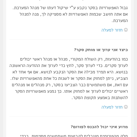
גבול האפשרויות בסקר נקבע ע"י שיקול דעתו של מנהל המערכת.
אם אתה חושב שכמות האפשרויות לא מספיקה לך, פנה למנהל
המערכת.
חזור למעלה
כיצד אני ערוך או מוחק סקר?
כמו בהודעות, רק השולח המקורי, מנהל או מנהל ראשי יכולים
לערוך סקרים. כדי לערוך סקר, לחץ כדי לערוך את ההודעה הראשונה
בנושא. היא תמיד מכילה את הסקר הנקבע לנושא. אם אף אחד לא
הצביע, ניתן למחוק את הסקר או לשנות כל אחת מהאפשרויות שלו.
עם זאת, אם משתמשים כבר הצביעו בסקר, רק מנהלים או מנהלים
ראשיים יכולים לערוך או למחוק אותו. כך נמנע מאפשרויות הסקר
להשתנות באמצע תקופת הסקר.
חזור למעלה
מדוע איני יכול להכנס לפורום?
חלק מהפורומים מוגבלים לקבוצות משתמשים מסוימות. בכדי