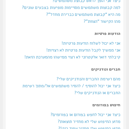
כיצד אני הופך לראש קבוצת משתמשים?
למה קבוצות משתמשים מסויימות מופיעות בצבעים שונים?
מה היא “קבוצת משתמשים כברירת מחדל”?
מהו הקישור “הצוות”?
הודעות פרטיות
אני לא יכול לשלוח הודעות פרטיות!
אני ממשיך לקבל הודעות פרטיות לא רצויות!
קיבלתי דואר אלקטרוני לא רצוי ממישהו מהמערכת הזאת!
חברים ונודניקים
מהם רשימת החברים והנודניקים שלי?
כיצד אני יכול להוסיף / להסיר משתמשים אל/מתוך רשימת
החברים או הנודניקים שלי?
חיפוש בפורומים
כיצד אני יכול לחפש בפורום או בפורומים?
מדוע החיפוש שלי לא מחזיר תוצאות?
מדוע החיפוש שלי מחזיר עמוד ריק!?