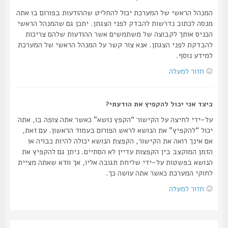
המנהל הראשי של המערכת יכול להחליט שההודעות בפורום בו אתה
מנסה לכתוב נדרשות להבדק לפני הצגתן. יתכן גם שהמנהל הראשי
הכניס אותך לקבוצה של משתמשים אשר ההודעות שלהם צריכות
להבדקת לפני הצגתן. אנא צור קשר על המנהל הראשי של המערכת
למידע נוסף.
חזור למעלה
כיצד אני יכול להקפיץ את הודעתי?
על-ידי לחיצה על הקישור “הקפץ נושא” כאשר אתה צופה בו, אתה
יכול “להקפיץ” את הנושא לראש הפורום בעמוד הראשון. עם זאת,
אם אינך רואה את הקישור, הקפצת הנושא יכולה להיות כבויה או
הזמן המוקצב בין הקפצות עדיין לא הסתיים. ניתן גם להקפיץ את
הנושא בפשטות על-ידי שליחת תגובה אליו, אך וודא שאתה מציית
לחוקי המערכת כאשר אתה עושה כך.
חזור למעלה