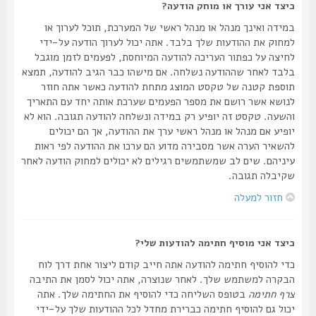
כיצד אני עורך או מוחק הודעה?
במידה ואינך מנהל או מנהל ראשי של המערכת, תוכל לערוך או
למחוק את ההודעות שלך בלבד. אתה יכול לערוך הודעה על-ידי
לחיצה על כפתור העריכה להודעה המיוחסת, לפעמים לזמן מוגבל
בלבד לאחר שההודעה נשלחה. אם מישהו כבר הגיב להודעה, תמצא
תוספת קטנה של טקסט המוצג מתחת להודעה כאשר אתה חוזר
לנושא אשר רושם את מספר הפעמים שערכת אותה יחד עם התאריך
והשעה. טקסט זה יופיע רק במידה ונשלחה להודעה תגובה. הוא לא
יופיע אם מנהל או מנהל ראשי ערך את ההודעה, אך הם יכולים
להשאיר הערה אשר מסבירה מדוע הם ערכו את ההודעה לפי ראות
עיניהם. שים לב שמשתמשים רגילים לא יכולים למחוק הודעה לאחר
שקיבלה תגובה.
חזור למעלה
כיצד אני מוסיף חתימה להודעות שלי?
כדי להוסיף חתימה להודעה אתה חייב קודם ליצור אחת דרך לוח
הבקרה למשתמש שלך. לאחר שנוצרה, אתה יכול לסמן את התיבה
צרף חתימה
בטופס השליחה כדי להוסיף את החתימה שלך. אתה
יכול גם להוסיף חתימה כברירת מחדל לכל ההודעות שלך על-ידי