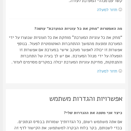
קשר עם מנהלי המערכת לעזרה.
חזור למעלה
מה האפשרות “מחק את כל עוגיות המערכת” עושה?
“מחק את כל עוגיות המערכת” מוחקת את כל העוגיות שנוצרו על ידי
המערכת ומונעת מהמשך ההתחברות האוטומטית לפעול. בנוסף
אפשרות זו יכולה לאפשר מעקב אישי במערכת אם אפשרות זו
הופעלה על ידי מנהל המערכת. אם יש לך בעיה של התחברות
והתנתקות, מחיקת עוגיות המערכת יכולה במקרים מסוימים לעזור.
חזור למעלה
אפשרויות והגדרות משתמש
כיצד אני משנה את ההגדרות שלי?
אם אתה משתמש רשום, כל הגדרותיך שמורות בבסיס הנתונים.
בכדי לשנותם, בקר בלוח הבקרה למשתמש; את הקישור לדף זה