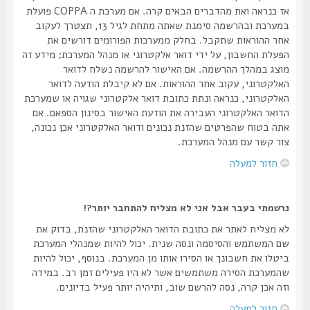
אז כנראה ואת מהדברים הבאים קרה. אם מערכת ה COPPA פועלת
במערכת ובהרשמה סימנת שאתה מתחת לגיל 13, תצטרך לעקוב
אחר ההוראות שתקבל. בחלק ממערכות הפורומים דורשים את
הפעלת החשבון, על ידי דואר אלקטרוני או מנהל המערכת; מידע זה
מוצג במהלך ההרשמה. אם האישור להרשמה נשלח לדואר
האלקטרוני, עקוב אחר ההוראות. אם לא קיבלת הודעה לדואר
האלקטרוני, כנראה ונתת כתובת דואר אלקטרוני שגויה או שמערכת
הדואר האלקטרוני העבירה את הודעת האישור בסינון הספאם. אם
אתה בטוח שהפרטים שהזנת נכונים ודואר האלקטרוני אכן נכונה,
צור קשר עם מנהל המערכת.
חזור למעלה
נרשמתי בעבר אבל אני לא מצליח להתחבר יותר?!
לא מצליח לאתר את כתובת הדואר האלקטרוני שהזנת, בדוק את
שם המשתמש והסיסמה ונסה שנית. יכול להיות שמנהלי המערכת
ביטלו את חשבונך או הסירו אותו מן המערכת. בנוסף, יכול להיות
שהמערכת הסירה משתמשים אשר לא היו פעילים זמן רב. במידה
וזה אכן קרה, נסה להרשם שוב, ותיהיה יותר פעיל בדיונים.
חזור למעלה