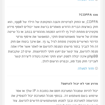
מהו COPPA?
COPPA, או החוק לפרטיות והגנה המקוונת של הילד של 1998, הוא
חוק בארצות הברית הדורש מאתרים ברשת אשר יכולים לאסוף מידע
מקטינים מתחת לגיל 13 לדרוש הסכמה מההורים בכתב או כל שיטה
אחרת של אישור מאפוטרופוס חוקי, המאפשר את איסוף פרטי
הזיהוי האישיים מקטין מתחת לגיל 14 13. אם אינך בטוח אם חוק
זה חל לגביך בתור מישהו המנסה להרשם או לאתר אשר אליו אתה
מנסה להרשם, צור קשר עם יועץ חוקי להתיעצות. שים לב שקבוצת
phpBB אינה יכולה לספק יעוץ חוקי ואינה נקודה ליצירת קשר
לענייני חוק מכל סוג, ובפרט הרשום להלן.
חזור למעלה
מדוע אני לא יכול להרשם?
יכול להיות שמנהל המערכת חסם את כתובת ה IP שלך או אסר
שימוש בשם משתמש זה. בנוסף מנהל המערכת יכול להפסיק את
ההרשמה למערכת ובכך למנוע ממשתמשים חדשים להרשם. צור