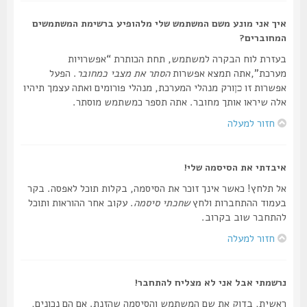
איך אני מונע משם המשתמש שלי מלהופיע ברשימת המשתמשים
המחוברים?
בעזרת לוח הבקרה למשתמש, תחת הכותרת “אפשרויות
מערכת”,אתה תמצא אפשרות
הסתר את מצבי כמחובר
. הפעל
אפשרות זו
ורק מנהלי המערכת, מנהלי פורומים ואתה עצמך תיהיו
כן
אלה שיראו אותך מחובר. אתה תספר כמשתמש מוסתר.
חזור למעלה
איבדתי את הסיסמה שלי!
אל תלחץ! כאשר אינך זוכר את הסיסמה, בקלות תוכל לאפסה. בקר
בעמוד ההתחברות ולחץ
שחכתי סיסמה
. עקוב אחר ההוראות ותוכל
להתחבר שוב בקרוב.
חזור למעלה
נרשמתי אבל אני לא מצליח להתחבר!
ראשית, בדוק את שם המשתמש והסיסמה שהזנת. אם הם נכונים,