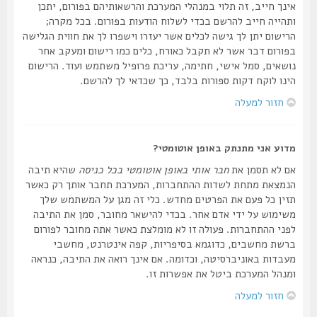
אינך חייב, זה תלוי במנהלי המערכת והרשאותיהם בפורום, יתכן
ותהייה חייב להרשם בכדי לשלוח הודעות בפורום. בכל מקרה;
הרישום יתן לך גישה לכלים אשר יעזרו וישפרו לך את חווית הגלישה
בפורום דבר אשר לא תקבל כאורח, כלים כמו רישום ומעקב אחר
נושאים, סמל אישי, חתימה, עריכת פרופיל משתמש ועוד. הרישום
הינו לוקח דקות ספורות בלבד, כך שכדאי לך להרשם.
חזור למעלה
מדוע אני מתנתק באופן אוטומטי?
אם לא תסמן את
חבר אותי באופן אוטומטי בכל כניסה
שהיא תיבה
הנמצאת מתחת לשדות ההתחברות, המערכת תחבר אותך רק כאשר
תזין כל פעם את הפרטים מחדש. כלי זה מגן על המשתמש שלך
משימוש על ידי אדם אחר. בכדי להישאר מחובר, סמן את התיבה
לפני ההתחברות. פעולה זו לא מומלצת כאשר אתה מחובר לפורום
ברשת מחשבים, כדוגמא בסיפריות, קפה אינטרנט, מחשבי
מעבדות באוניברסיטה, וכדומה. אם אינך רואה את התיבה, כנראה
ומנהל המערכת ביטל את אפשרות זו.
חזור למעלה