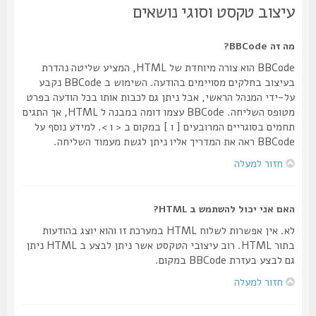
עיצוב טקסט וסוגי נושאים
מה זה BBCode?
BBCode הוא צורה מיוחדת של HTML, המציע שליטה נהדרת
בעיצוב בחלקים מסויימים בהודעה. השימוש ב BBCode נקבע
על-ידי המנהל הראשי, אבל ניתן גם לכבות אותו בכל הודעה בפרט
מטופס השליחה. BBCode עצמו דומה במבנה ל HTML, אך התגים
תחמים בסוגריים המרובעים [ ו ] במקום ב < ו >. למידע נוסף על
BBCode ראה את המדריך אליו ניתן לגשת מעמוד השליחה.
חזור למעלה
האם אני יכול להשתמש ב HTML?
לא. אין אפשרות לשלוח HTML במערכת זו והוא יוצג בהודעות
בתור HTML. רוב עיצובי הטקסט אשר ניתן לבצע ב HTML ניתן
גם לבצע בעזרת BBCode במקום.
חזור למעלה