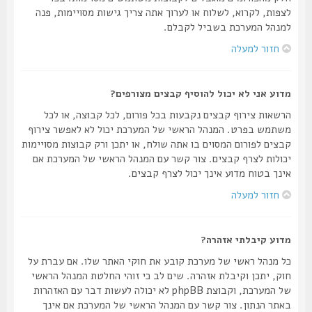
לצפות, לקרוא, לשלוח או לערוך אתה צריך גישות מסויימות, פנה
למנהל המערכת בשביל לקבלם.
חזור למעלה
מדוע אני לא יכול להוסיף קבצים מצורפים?
הרשאות צירוף קבצים נקבעות בכל פורום, לכל קבוצה, או לכל
משתמש בפרט. המנהל הראשי של המערכת יכול לא לאפשר צירוף
קבצים לפורום המסוים בו אתה שולח, או יתכן ורק קבוצות מסויימות
יכולות לצרף קבצים. צור קשר עם המנהל הראשי של המערכת אם
אינך בטוח מדוע אינך יכול לצרף קבצים.
חזור למעלה
מדוע קיבלתי אזהרה?
כל מנהל ראשי של מערכת קובע את חוקי האתר שלו. אם עברת על
חוק, יתכן וקיבלת אזהרה. שים לב כי זוהי החלטת המנהל הראשי
של המערכת, וקבוצת phpBB לא יכולה לעשות דבר עם האזהרות
באתר הנתון. צור קשר עם המנהל הראשי של המערכת אם אינך