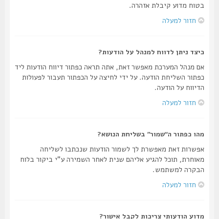
בטוח מדוע קיבלת אזהרה.
חזור למעלה
כיצד ניתן לדווח למנהל על הודעות?
אם מנהל המערכת מאפשר זאת, אתה תראה כפתור דיווח הודעות ליד
כפתור השליחת הודעה. על ידי לחיצה על הכפתור תעבור לפעולות
הדיווח על הודעה.
חזור למעלה
מהו כפתור ה“שמור” בשליחת הנושא?
אפשרות זאת מאפשרת לך לשמור הודעות שנכתבו לשליחה
מאוחרת, תוכל להגיע אליהם שנית לאחר השמירה ע"י ביקור בלוח
הבקרה למשתמש.
חזור למעלה
מדוע הודעותי צריכות לקבל אישור?