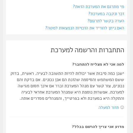
מי מתרגם את המערכת הזאת?
זכר ונקבה במערכת?
הערה בקשר לתרגום?
האם ניתן להוריד את הזכויות הנמצאות למטה?
התחברות והרשמה למערכת
למה אני לא מצליח להתחבר?
ישנן כמה סיבות אשר יכולות להיות התשובה לבעיה. ראשית, בדוק
ששם המשתמש והסיסמה שהזנת הם אכן נכונים. אם בדקת והם
נכונים, צור קשר עם מנהל המערכת וברר אם אינך חסום מגישה
למערכת. אפשרות נוספת היא שמנהל המערכת אחראי לבעיה
והתקלה היא במערכת ולא בפרטייך, והמנהלים מסדרים אותה.
חזור למעלה
מדוע אני צריך להרשם בכלל?