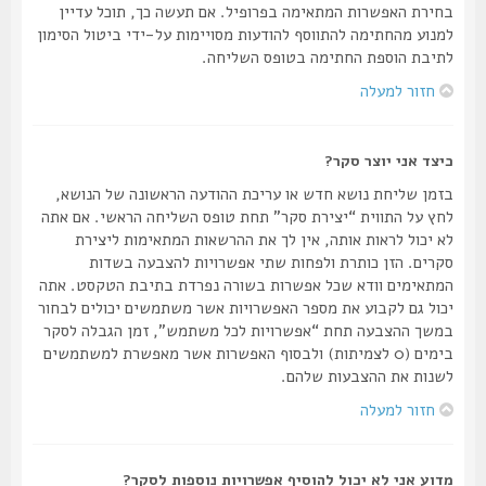
בחירת האפשרות המתאימה בפרופיל. אם תעשה כך, תוכל עדיין
למנוע מהחתימה להתווסף להודעות מסויימות על-ידי ביטול הסימון
לתיבת הוספת החתימה בטופס השליחה.
חזור למעלה
כיצד אני יוצר סקר?
בזמן שליחת נושא חדש או עריכת ההודעה הראשונה של הנושא,
לחץ על התווית “יצירת סקר” תחת טופס השליחה הראשי. אם אתה
לא יכול לראות אותה, אין לך את ההרשאות המתאימות ליצירת
סקרים. הזן כותרת ולפחות שתי אפשרויות להצבעה בשדות
המתאימים וודא שכל אפשרות בשורה נפרדת בתיבת הטקסט. אתה
יכול גם לקבוע את מספר האפשרויות אשר משתמשים יכולים לבחור
במשך ההצבעה תחת “אפשרויות לכל משתמש”, זמן הגבלה לסקר
בימים (0 לצמיתות) ולבסוף האפשרות אשר מאפשרת למשתמשים
לשנות את ההצבעות שלהם.
חזור למעלה
מדוע אני לא יכול להוסיף אפשרויות נוספות לסקר?