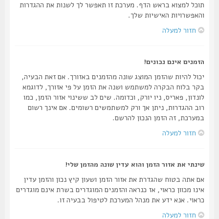
תוכל למצוא בראש הדף. מערכת זו תאפשר לך לשנות את ההגדרות
והאפשרויות האישיות שלך.
חזור למעלה
הזמנים אינם נכונים!
יכול להיות שהזמן המוצג שונה מהזמנים באזורך. אם זאת הבעיה,
בקר בלוח הבקרה למשתמש ושנה את הזמן על פי אזורך, לדוגמא
לונדון, פאריס, ניו יורק, וכדומה. שים לב ששינוי אזור הזמן, כמו
רוב ההגדרות, ניתן אך ורק למשתמשים רשומים. אם אינך רשום
במערכת, זה הזמן הנכון להרשם.
חזור למעלה
שינתי את אזור הזמן והוא עדין שונה מהזמן שלי!
אם אתה בטוח שהגדרת את אזור הזמן ושעון קיץ נכון והזמן עדין
אינו מכוון כראוי, אז כנראה והזמנים המוגדרים בשרת אינם מוגדרים
כראוי. אנא ידע את מנהל המערכת לטיפול בבעיה זו.
חזור למעלה