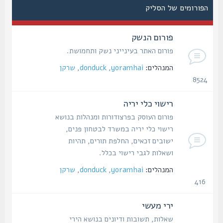
הפורומים של הסליק
פורום הנשק
פורום האתר בעינייני נשק ותחמושת.
המנהלים:
yoramhai
,
donduck
,
שרקן
8524
נושאים
רישוי כלי יריה
פורום העוסק בפרצודורות ומנהלות בנושא
רישוי כלי יריה במשרד לבטחון פנים,
ישובים זכאים, החלפת תורים, תהיות
ושאלות לגבי רישוי בכלל.
המנהלים:
yoramhai
,
donduck
,
שרקן
416
נושאים
ירי מעשי
שאלות, תשובות ודיונים בנושא הירי