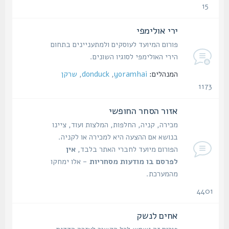
15
נושאים
ירי אולימפי
פורום המיועד לעוסקים ולמתעניינים בתחום
הירי האולימפי לסוגיו השונים.
המנהלים:
yoramhai
,
donduck
,
שרקן
1173
נושאים
אזור הסחר החופשי
מכירה, קניה, החלפות, המלצות ועוד, ציינו
בנושא אם ההצעה היא למכירה או לקניה.
הפורום מיועד לחברי האתר בלבד,
אין
לפרסם בו מודעות מסחריות
- אלו ימחקו
מהמערכת.
4401
נושאים
אחים לנשק