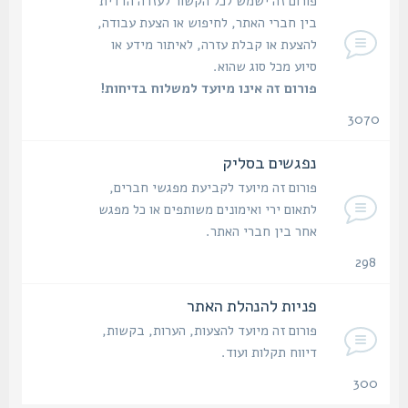
פורום זה ישמש לכל הקשור לעזרה הדדית
בין חברי האתר, לחיפוש או הצעת עבודה,
להצעת או קבלת עזרה, לאיתור מידע או
סיוע מכל סוג שהוא.
פורום זה אינו מיועד למשלוח בדיחות!
3070
נושאים
נפגשים בסליק
פורום זה מיועד לקביעת מפגשי חברים,
לתאום ירי ואימונים משותפים או כל מפגש
אחר בין חברי האתר.
298
נושאים
פניות להנהלת האתר
פורום זה מיועד להצעות, הערות, בקשות,
דיווח תקלות ועוד.
300
נושאים