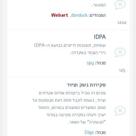
המעשי.
המנהלים:
donduck
,
Webart
1202
נושאים
IDPA
שאלות, תשובות ודיונים בנושא ה-IDPA
(ירי הגנתי באקדח).
מנהל:
spy
123
נושאים
סקירות נשק וציוד
פורום זה מכיל ביקורות אודות אקדחים
וציוד, נשמח לקבל חוות דעת מנומקות על
מגוון המוצרים המוצגים בפורום, החומר
יערך ויעלה כסקירה מקיפה במדור
"הנשקיה" של האתר.
מנהל:
Digo