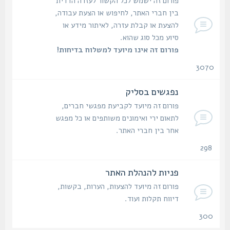
פורום זה ישמש לכל הקשור לעזרה הדדית
בין חברי האתר, לחיפוש או הצעת עבודה,
להצעת או קבלת עזרה, לאיתור מידע או
סיוע מכל סוג שהוא.
פורום זה אינו מיועד למשלוח בדיחות!
3070
נושאים
נפגשים בסליק
פורום זה מיועד לקביעת מפגשי חברים,
לתאום ירי ואימונים משותפים או כל מפגש
אחר בין חברי האתר.
298
נושאים
פניות להנהלת האתר
פורום זה מיועד להצעות, הערות, בקשות,
דיווח תקלות ועוד.
300
נושאים