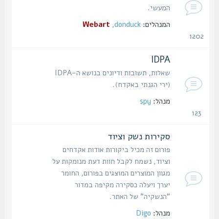
המעשי.
המנהלים:
donduck
,
Webart
1202
נושאים
IDPA
שאלות, תשובות ודיונים בנושא ה-IDPA
(ירי הגנתי באקדח).
מנהל:
spy
123
נושאים
סקירות נשק וציוד
פורום זה מכיל ביקורות אודות אקדחים
וציוד, נשמח לקבל חוות דעת מנומקות על
מגוון המוצרים המוצגים בפורום, החומר
יערך ויעלה כסקירה מקיפה במדור
"הנשקיה" של האתר.
מנהל:
Digo