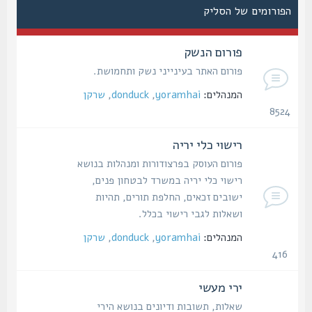
הפורומים של הסליק
פורום הנשק
פורום האתר בעינייני נשק ותחמושת.
המנהלים:
yoramhai
,
donduck
,
שרקן
8524
נושאים
רישוי כלי יריה
פורום העוסק בפרצודורות ומנהלות בנושא
רישוי כלי יריה במשרד לבטחון פנים,
ישובים זכאים, החלפת תורים, תהיות
ושאלות לגבי רישוי בכלל.
המנהלים:
yoramhai
,
donduck
,
שרקן
416
נושאים
ירי מעשי
שאלות, תשובות ודיונים בנושא הירי