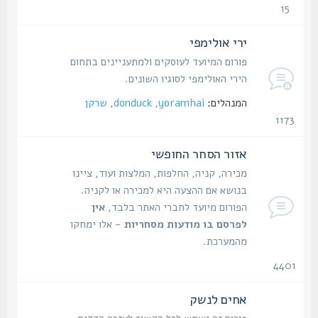
15
נושאים
ירי אולימפי
פורום המיועד לעוסקים ולמתעניינים בתחום
הירי האולימפי לסוגיו השונים.
המנהלים:
yoramhai
,
donduck
,
שרקן
1173
נושאים
אזור הסחר החופשי
מכירה, קניה, החלפות, המלצות ועוד, ציינו
בנושא אם ההצעה היא למכירה או לקניה.
הפורום מיועד לחברי האתר בלבד,
אין
לפרסם בו מודעות מסחריות
- אלו ימחקו
מהמערכת.
4401
נושאים
אחים לנשק