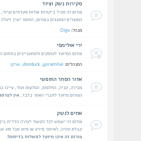
סקירות נשק וציוד
פורום זה מכיל ביקורות אודות אקדחים וציוד,
המוצרים המוצגים בפורום, החומר יערך ויעל
מנהל:
Digo
ירי אולימפי
פורום המיועד לעוסקים ולמתעניינים בתחום היר
המנהלים:
yoramhai
,
donduck
,
שרקן
אזור הסחר החופשי
מכירה, קניה, החלפות, המלצות ועוד, ציינו ב
הפורום מיועד לחברי האתר בלבד,
אין לפרסם
אחים לנשק
פורום זה ישמש לכל הקשור לעזרה הדדית בין
קבלת עזרה, לאיתור מידע או סיוע מכל סוג שה
פורום זה אינו מיועד למשלוח בדיחות!