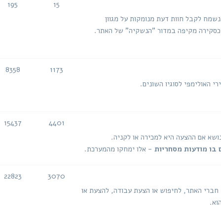
195
15
נושאים
הודעות
 נשמח לקבל חוות דעת מנומקות על מגוון
ה כסקירה מקיפה במדור "הנשקיה" של האתר.
8358
1173
נושאים
הודעות
י האולימפי לסוגיו השונים.
15437
4401
נושאים
הודעות
נושא אם ההצעה היא למכירה או לקניה.
 בו מודעות מסחריות
- אלו ימחקו מהמערכת.
22823
3070
נושאים
הודעות
 חברי האתר, לחיפוש או הצעת עבודה, להצעת או
וא.