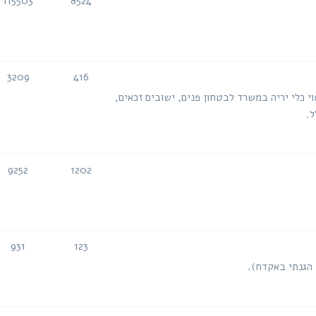
115503
8524
נושאים
הודעות
3209
416
נושאים
הודעות
י כלי יריה במשרד לבטחון פנים, ישובים זכאים,
ל.
9252
1202
נושאים
הודעות
931
123
נושאים
הודעות