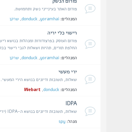
פורום הנשק
פורום האתר בעינייני נשק ותחמושת.
המנהלים:
yoramhai
,
donduck
,
שרקן
רישוי כלי יריה
פורום העוסק בפרצודורות ומנהלות בנושא רישו
החלפת תורים, תהיות ושאלות לגבי רישוי בכל
המנהלים:
yoramhai
,
donduck
,
שרקן
ירי מעשי
שאלות, תשובות ודיונים בנושא הירי המעשי.
המנהלים:
donduck
,
Webart
IDPA
שאלות, תשובות ודיונים בנושא ה-IDPA (ירי הגנתי באקדח).
מנהל:
spy