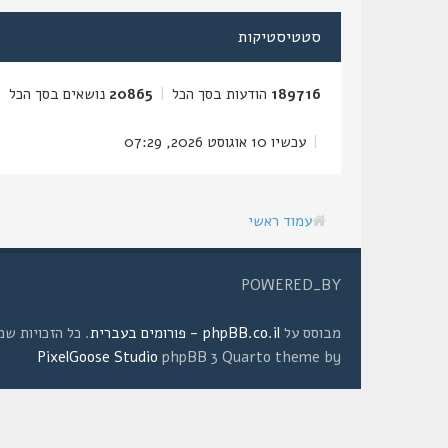
סטטיסטיקות
189716
הודעות בסך הכל
|
20865
נושאים בסך הכל
|
|
עכשיו 10 אוגוסט 2026, 07:29
עמוד ראשי
POWERED_BY
מבוסס על
phpBB.co.il - פורומים בעברית
. כל הזכויות שמורות © 2008 
PixelGoose Studio
phpBB 3 Quarto theme by