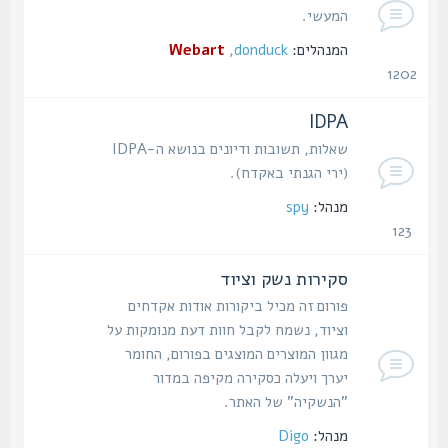
המעשי.
המנהלים:
donduck
,
Webart
1202
נושאים
IDPA
שאלות, תשובות ודיונים בנושא ה-IDPA
(ירי הגנתי באקדח).
מנהל:
spy
123
נושאים
סקירות נשק וציוד
פורום זה מכיל ביקורות אודות אקדחים
וציוד, נשמח לקבל חוות דעת מנומקות על
מגוון המוצרים המוצגים בפורום, החומר
יערך ויעלה כסקירה מקיפה במדור
"הנשקיה" של האתר.
מנהל:
Digo