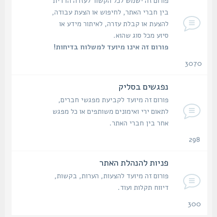
פורום זה ישמש לכל הקשור לעזרה הדדית
בין חברי האתר, לחיפוש או הצעת עבודה,
להצעת או קבלת עזרה, לאיתור מידע או
סיוע מכל סוג שהוא.
פורום זה אינו מיועד למשלוח בדיחות!
3070
נושאים
נפגשים בסליק
פורום זה מיועד לקביעת מפגשי חברים,
לתאום ירי ואימונים משותפים או כל מפגש
אחר בין חברי האתר.
298
נושאים
פניות להנהלת האתר
פורום זה מיועד להצעות, הערות, בקשות,
דיווח תקלות ועוד.
300
נושאים