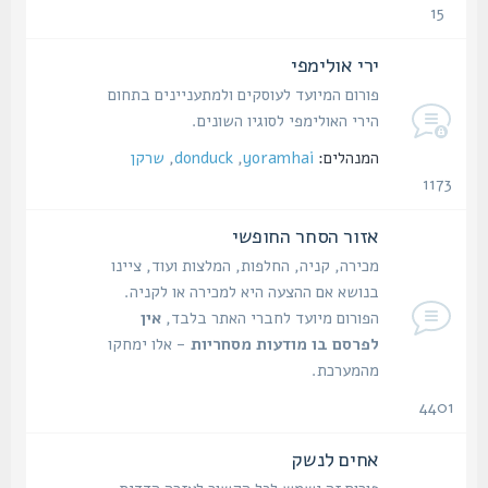
15
נושאים
ירי אולימפי
פורום המיועד לעוסקים ולמתעניינים בתחום
הירי האולימפי לסוגיו השונים.
המנהלים:
yoramhai
,
donduck
,
שרקן
1173
נושאים
אזור הסחר החופשי
מכירה, קניה, החלפות, המלצות ועוד, ציינו
בנושא אם ההצעה היא למכירה או לקניה.
הפורום מיועד לחברי האתר בלבד,
אין
לפרסם בו מודעות מסחריות
- אלו ימחקו
מהמערכת.
4401
נושאים
אחים לנשק