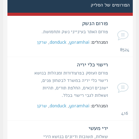
הפורומים של הסליק
פורום הנשק
פורום האתר בעינייני נשק ותחמושת.
המנהלים:
yoramhai
,
donduck
,
שרקן
8524
נושאים
רישוי כלי יריה
פורום העוסק בפרצודורות ומנהלות בנושא
רישוי כלי יריה במשרד לבטחון פנים,
ישובים זכאים, החלפת תורים, תהיות
ושאלות לגבי רישוי בכלל.
המנהלים:
yoramhai
,
donduck
,
שרקן
416
נושאים
ירי מעשי
שאלות, תשובות ודיונים בנושא הירי