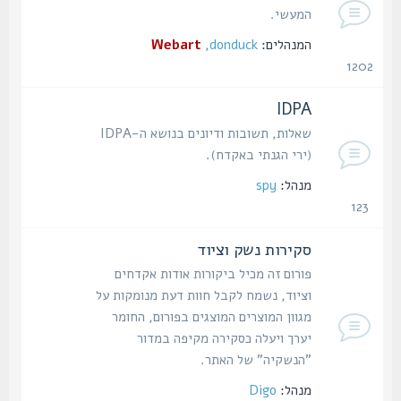
המעשי.
המנהלים:
donduck
,
Webart
1202
נושאים
IDPA
שאלות, תשובות ודיונים בנושא ה-IDPA
(ירי הגנתי באקדח).
מנהל:
spy
123
נושאים
סקירות נשק וציוד
פורום זה מכיל ביקורות אודות אקדחים
וציוד, נשמח לקבל חוות דעת מנומקות על
מגוון המוצרים המוצגים בפורום, החומר
יערך ויעלה כסקירה מקיפה במדור
"הנשקיה" של האתר.
מנהל:
Digo