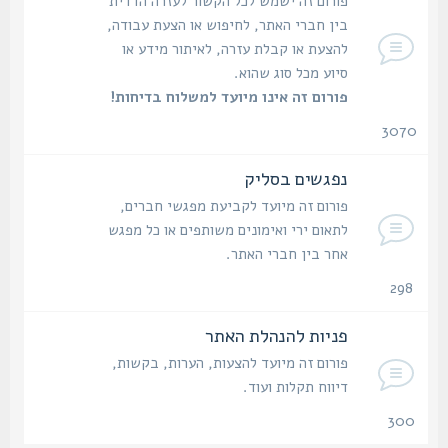
פורום זה ישמש לכל הקשור לעזרה הדדית
בין חברי האתר, לחיפוש או הצעת עבודה,
להצעת או קבלת עזרה, לאיתור מידע או
סיוע מכל סוג שהוא.
פורום זה אינו מיועד למשלוח בדיחות!
3070
נושאים
נפגשים בסליק
פורום זה מיועד לקביעת מפגשי חברים,
לתאום ירי ואימונים משותפים או כל מפגש
אחר בין חברי האתר.
298
נושאים
פניות להנהלת האתר
פורום זה מיועד להצעות, הערות, בקשות,
דיווח תקלות ועוד.
300
נושאים