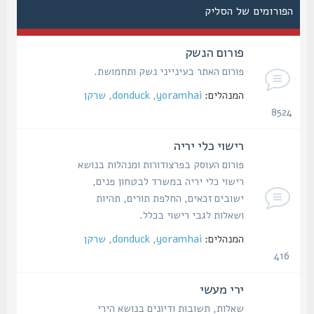
הפורומים של הסליק
פורום הנשק
פורום האתר בעינייני נשק ותחמושת.
המנהלים:
yoramhai
,
donduck
,
שרקן
8524
נושאים
רישוי כלי יריה
פורום העוסק בפרצודורות ומנהלות בנושא
רישוי כלי יריה במשרד לבטחון פנים,
ישובים זכאים, החלפת תורים, תהיות
ושאלות לגבי רישוי בכלל.
המנהלים:
yoramhai
,
donduck
,
שרקן
416
נושאים
ירי מעשי
שאלות, תשובות ודיונים בנושא הירי