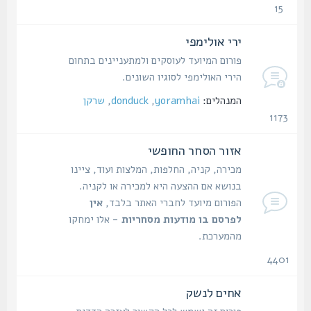
15
נושאים
ירי אולימפי
פורום המיועד לעוסקים ולמתעניינים בתחום
הירי האולימפי לסוגיו השונים.
המנהלים:
yoramhai
,
donduck
,
שרקן
1173
נושאים
אזור הסחר החופשי
מכירה, קניה, החלפות, המלצות ועוד, ציינו
בנושא אם ההצעה היא למכירה או לקניה.
הפורום מיועד לחברי האתר בלבד,
אין
לפרסם בו מודעות מסחריות
- אלו ימחקו
מהמערכת.
4401
נושאים
אחים לנשק