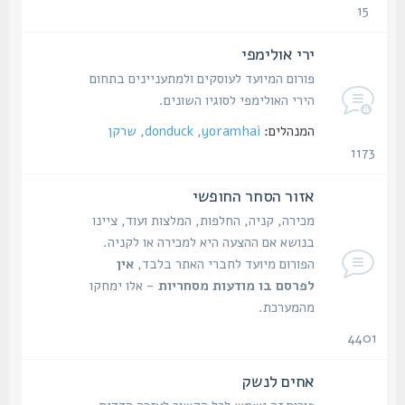
15
נושאים
ירי אולימפי
פורום המיועד לעוסקים ולמתעניינים בתחום
הירי האולימפי לסוגיו השונים.
המנהלים:
yoramhai
,
donduck
,
שרקן
1173
נושאים
אזור הסחר החופשי
מכירה, קניה, החלפות, המלצות ועוד, ציינו
בנושא אם ההצעה היא למכירה או לקניה.
הפורום מיועד לחברי האתר בלבד,
אין
לפרסם בו מודעות מסחריות
- אלו ימחקו
מהמערכת.
4401
נושאים
אחים לנשק