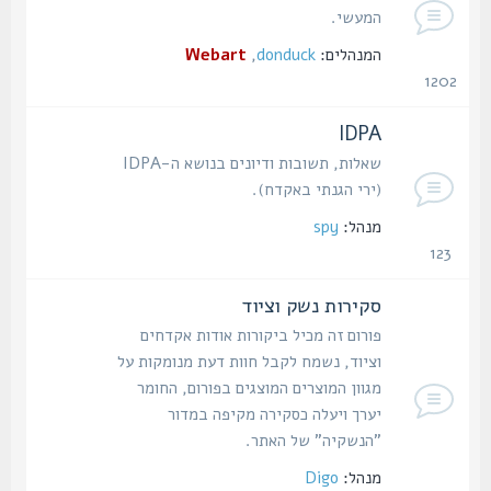
המעשי.
המנהלים:
donduck
,
Webart
1202
נושאים
IDPA
שאלות, תשובות ודיונים בנושא ה-IDPA
(ירי הגנתי באקדח).
מנהל:
spy
123
נושאים
סקירות נשק וציוד
פורום זה מכיל ביקורות אודות אקדחים
וציוד, נשמח לקבל חוות דעת מנומקות על
מגוון המוצרים המוצגים בפורום, החומר
יערך ויעלה כסקירה מקיפה במדור
"הנשקיה" של האתר.
מנהל:
Digo