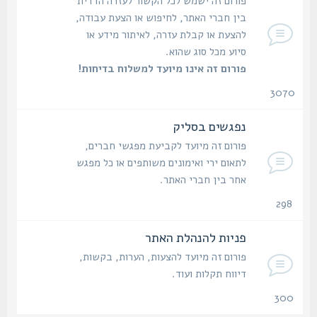
פורום זה ישמש לכל הקשור לעזרה הדדית
בין חברי האתר, לחיפוש או הצעת עבודה,
להצעת או קבלת עזרה, לאיתור מידע או
סיוע מכל סוג שהוא.
פורום זה אינו מיועד למשלוח בדיחות!
3070
נושאים
נפגשים בסליק
פורום זה מיועד לקביעת מפגשי חברים,
לתאום ירי ואימונים משותפים או כל מפגש
אחר בין חברי האתר.
298
נושאים
פניות להנהלת האתר
פורום זה מיועד להצעות, הערות, בקשות,
דיווח תקלות ועוד.
300
נושאים