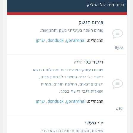
הפורומים של הסליק
פורום הנשק
פורום האתר בעינייני נשק ותחמושת.
המנהלים:
yoramhai
,
donduck
,
שרקן
8524
נושאים
רישוי כלי יריה
פורום העוסק בפרצודורות ומנהלות בנושא
רישוי כלי יריה במשרד לבטחון פנים,
ישובים זכאים, החלפת תורים, תהיות
ושאלות לגבי רישוי בכלל.
המנהלים:
yoramhai
,
donduck
,
שרקן
416
נושאים
ירי מעשי
שאלות, תשובות ודיונים בנושא הירי