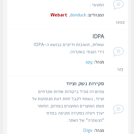
המעשי.
המנהלים:
donduck
,
Webart
1202
נושאים
IDPA
שאלות, תשובות ודיונים בנושא ה-IDPA
(ירי הגנתי באקדח).
מנהל:
spy
123
נושאים
סקירות נשק וציוד
פורום זה מכיל ביקורות אודות אקדחים
וציוד, נשמח לקבל חוות דעת מנומקות על
מגוון המוצרים המוצגים בפורום, החומר
יערך ויעלה כסקירה מקיפה במדור
"הנשקיה" של האתר.
מנהל:
Digo