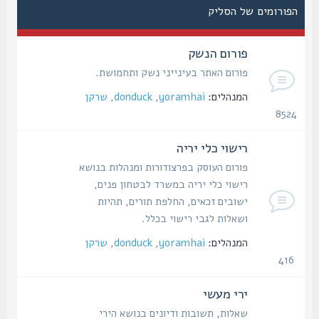
הפורומים של הסליק
פורום הנשק
פורום האתר בעינייני נשק ותחמושת.
המנהלים:
yoramhai
,
donduck
,
שרקן
8524
נושאים
רישוי כלי יריה
פורום העוסק בפרצודורות ומנהלות בנושא
רישוי כלי יריה במשרד לבטחון פנים,
ישובים זכאים, החלפת תורים, תהיות
ושאלות לגבי רישוי בכלל.
המנהלים:
yoramhai
,
donduck
,
שרקן
416
נושאים
ירי מעשי
שאלות, תשובות ודיונים בנושא הירי