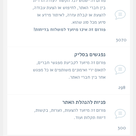
פורום זה ישמש לכל הקשור לעזרה הדדית
בין חברי האתר, לחיפוש או הצעת עבודה,
להצעת או קבלת עזרה, לאיתור מידע או
סיוע מכל סוג שהוא.
פורום זה אינו מיועד למשלוח בדיחות!
3070
נושאים
נפגשים בסליק
פורום זה מיועד לקביעת מפגשי חברים,
לתאום ירי ואימונים משותפים או כל מפגש
אחר בין חברי האתר.
298
נושאים
פניות להנהלת האתר
פורום זה מיועד להצעות, הערות, בקשות,
דיווח תקלות ועוד.
300
נושאים