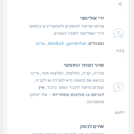
15
נושאים
ירי אולימפי
פורום המיועד לעוסקים ולמתעניינים בתחום
הירי האולימפי לסוגיו השונים.
המנהלים:
yoramhai
,
donduck
,
שרקן
1173
נושאים
אזור הסחר החופשי
מכירה, קניה, החלפות, המלצות ועוד, ציינו
בנושא אם ההצעה היא למכירה או לקניה.
הפורום מיועד לחברי האתר בלבד,
אין
לפרסם בו מודעות מסחריות
- אלו ימחקו
מהמערכת.
4401
נושאים
אחים לנשק