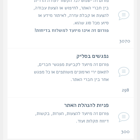
פורום זה ישמש לכל הקשור לעזרה הדדית
בין חברי האתר, לחיפוש או הצעת עבודה,
להצעת או קבלת עזרה, לאיתור מידע או
סיוע מכל סוג שהוא.
פורום זה אינו מיועד למשלוח בדיחות!
3070
נושאים
נפגשים בסליק
פורום זה מיועד לקביעת מפגשי חברים,
לתאום ירי ואימונים משותפים או כל מפגש
אחר בין חברי האתר.
298
נושאים
פניות להנהלת האתר
פורום זה מיועד להצעות, הערות, בקשות,
דיווח תקלות ועוד.
300
נושאים