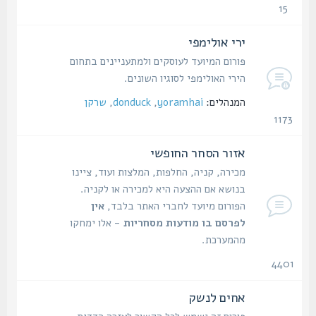
15
נושאים
ירי אולימפי
פורום המיועד לעוסקים ולמתעניינים בתחום
הירי האולימפי לסוגיו השונים.
המנהלים:
yoramhai
,
donduck
,
שרקן
1173
נושאים
אזור הסחר החופשי
מכירה, קניה, החלפות, המלצות ועוד, ציינו
בנושא אם ההצעה היא למכירה או לקניה.
הפורום מיועד לחברי האתר בלבד,
אין
לפרסם בו מודעות מסחריות
- אלו ימחקו
מהמערכת.
4401
נושאים
אחים לנשק