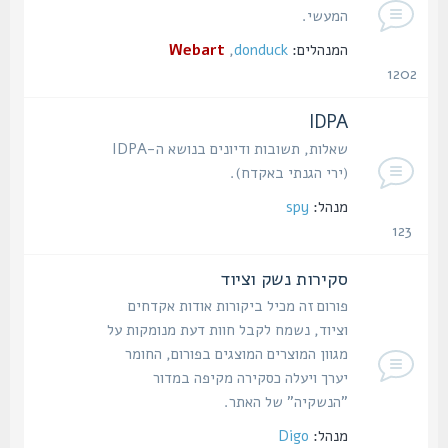
המעשי.
המנהלים:
donduck
,
Webart
1202
נושאים
IDPA
שאלות, תשובות ודיונים בנושא ה-IDPA
(ירי הגנתי באקדח).
מנהל:
spy
123
נושאים
סקירות נשק וציוד
פורום זה מכיל ביקורות אודות אקדחים
וציוד, נשמח לקבל חוות דעת מנומקות על
מגוון המוצרים המוצגים בפורום, החומר
יערך ויעלה כסקירה מקיפה במדור
"הנשקיה" של האתר.
מנהל:
Digo