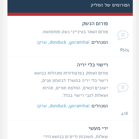
הפורומים של הסליק
פורום הנשק
פורום האתר בעינייני נשק ותחמושת.
המנהלים:
yoramhai
,
donduck
,
שרקן
8524
נושאים
רישוי כלי יריה
פורום העוסק בפרצודורות ומנהלות בנושא
רישוי כלי יריה במשרד לבטחון פנים,
ישובים זכאים, החלפת תורים, תהיות
ושאלות לגבי רישוי בכלל.
המנהלים:
yoramhai
,
donduck
,
שרקן
416
נושאים
ירי מעשי
שאלות, תשובות ודיונים בנושא הירי