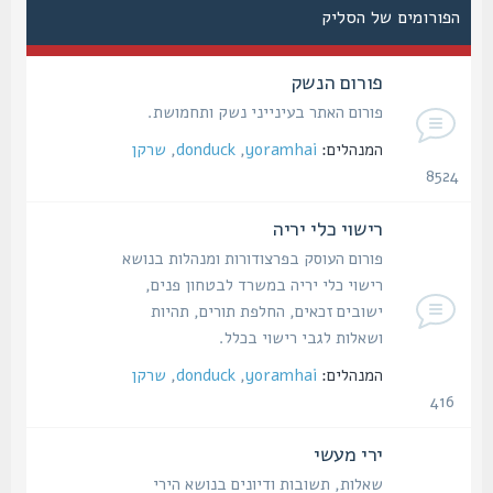
הפורומים של הסליק
פורום הנשק
פורום האתר בעינייני נשק ותחמושת.
המנהלים:
yoramhai
,
donduck
,
שרקן
8524
נושאים
רישוי כלי יריה
פורום העוסק בפרצודורות ומנהלות בנושא
רישוי כלי יריה במשרד לבטחון פנים,
ישובים זכאים, החלפת תורים, תהיות
ושאלות לגבי רישוי בכלל.
המנהלים:
yoramhai
,
donduck
,
שרקן
416
נושאים
ירי מעשי
שאלות, תשובות ודיונים בנושא הירי