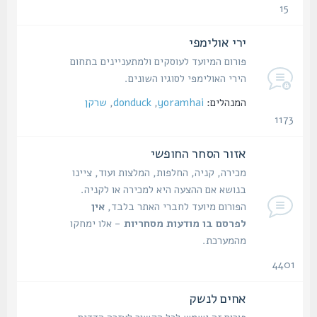
15
נושאים
ירי אולימפי
פורום המיועד לעוסקים ולמתעניינים בתחום
הירי האולימפי לסוגיו השונים.
המנהלים:
yoramhai
,
donduck
,
שרקן
1173
נושאים
אזור הסחר החופשי
מכירה, קניה, החלפות, המלצות ועוד, ציינו
בנושא אם ההצעה היא למכירה או לקניה.
הפורום מיועד לחברי האתר בלבד,
אין
לפרסם בו מודעות מסחריות
- אלו ימחקו
מהמערכת.
4401
נושאים
אחים לנשק