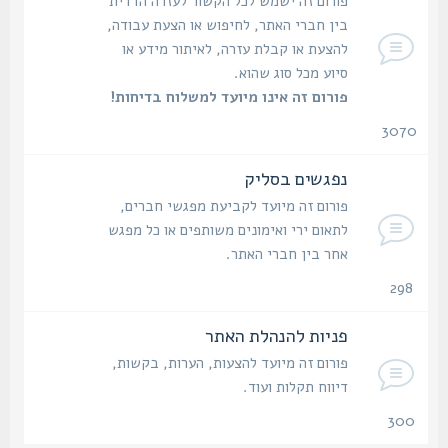
פורום זה ישמש לכל הקשור לעזרה הדדית
בין חברי האתר, לחיפוש או הצעת עבודה,
להצעת או קבלת עזרה, לאיתור מידע או
סיוע מכל סוג שהוא.
פורום זה אינו מיועד למשלוח בדיחות!
3070
נושאים
נפגשים בסליק
פורום זה מיועד לקביעת מפגשי חברים,
לתאום ירי ואימונים משותפים או כל מפגש
אחר בין חברי האתר.
298
נושאים
פניות להנהלת האתר
פורום זה מיועד להצעות, הערות, בקשות,
דיווח תקלות ועוד.
300
נושאים