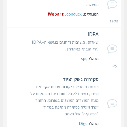
המעשי.
המנהלים:
donduck
,
Webart
1202
נושאים
IDPA
שאלות, תשובות ודיונים בנושא ה-IDPA
(ירי הגנתי באקדח).
מנהל:
spy
123
נושאים
סקירות נשק וציוד
פורום זה מכיל ביקורות אודות אקדחים
וציוד, נשמח לקבל חוות דעת מנומקות על
מגוון המוצרים המוצגים בפורום, החומר
יערך ויעלה כסקירה מקיפה במדור
"הנשקיה" של האתר.
מנהל:
Digo