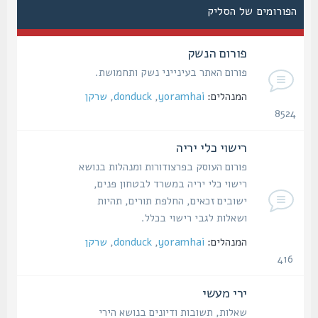
הפורומים של הסליק
פורום הנשק
פורום האתר בעינייני נשק ותחמושת.
המנהלים:
yoramhai
,
donduck
,
שרקן
8524
נושאים
רישוי כלי יריה
פורום העוסק בפרצודורות ומנהלות בנושא
רישוי כלי יריה במשרד לבטחון פנים,
ישובים זכאים, החלפת תורים, תהיות
ושאלות לגבי רישוי בכלל.
המנהלים:
yoramhai
,
donduck
,
שרקן
416
נושאים
ירי מעשי
שאלות, תשובות ודיונים בנושא הירי