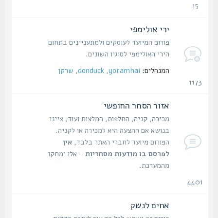
15
נושאים
ירי אולימפי
פורום המיועד לעוסקים ולמתעניינים בתחום
הירי האולימפי לסוגיו השונים.
המנהלים:
yoramhai
,
donduck
,
שרקן
1173
נושאים
אזור הסחר החופשי
מכירה, קניה, החלפות, המלצות ועוד, ציינו
בנושא אם ההצעה היא למכירה או לקניה.
הפורום מיועד לחברי האתר בלבד,
אין
לפרסם בו מודעות מסחריות
- אלו ימחקו
מהמערכת.
4401
נושאים
אחים לנשק