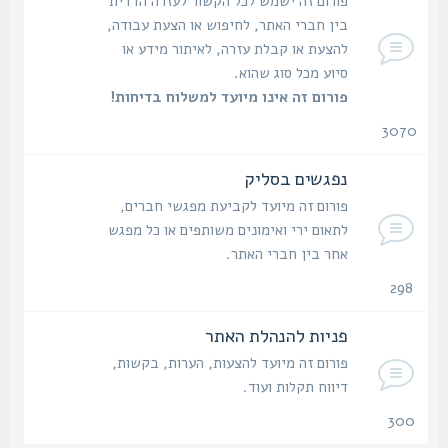
פורום זה ישמש לכל הקשור לעזרה הדדית
בין חברי האתר, לחיפוש או הצעת עבודה,
להצעת או קבלת עזרה, לאיתור מידע או
סיוע מכל סוג שהוא.
פורום זה אינו מיועד למשלוח בדיחות!
3070
נושאים
נפגשים בסליק
פורום זה מיועד לקביעת מפגשי חברים,
לתאום ירי ואימונים משותפים או כל מפגש
אחר בין חברי האתר.
298
נושאים
פניות להנהלת האתר
פורום זה מיועד להצעות, הערות, בקשות,
דיווח תקלות ועוד.
300
נושאים