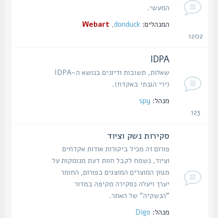
המעשי.
המנהלים:
donduck
,
Webart
1202
נושאים
IDPA
שאלות, תשובות ודיונים בנושא ה-IDPA
(ירי הגנתי באקדח).
מנהל:
spy
123
נושאים
סקירות נשק וציוד
פורום זה מכיל ביקורות אודות אקדחים
וציוד, נשמח לקבל חוות דעת מנומקות על
מגוון המוצרים המוצגים בפורום, החומר
יערך ויעלה כסקירה מקיפה במדור
"הנשקיה" של האתר.
מנהל:
Digo