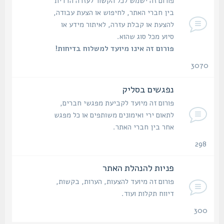
פורום זה ישמש לכל הקשור לעזרה הדדית
בין חברי האתר, לחיפוש או הצעת עבודה,
להצעת או קבלת עזרה, לאיתור מידע או
סיוע מכל סוג שהוא.
פורום זה אינו מיועד למשלוח בדיחות!
3070
נושאים
נפגשים בסליק
פורום זה מיועד לקביעת מפגשי חברים,
לתאום ירי ואימונים משותפים או כל מפגש
אחר בין חברי האתר.
298
נושאים
פניות להנהלת האתר
פורום זה מיועד להצעות, הערות, בקשות,
דיווח תקלות ועוד.
300
נושאים