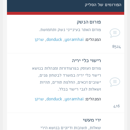
הפורומים של הסליק
פורום הנשק
פורום האתר בעינייני נשק ותחמושת.
המנהלים:
yoramhai
,
donduck
,
שרקן
8524
נושאים
רישוי כלי יריה
פורום העוסק בפרצודורות ומנהלות בנושא
רישוי כלי יריה במשרד לבטחון פנים,
ישובים זכאים, החלפת תורים, תהיות
ושאלות לגבי רישוי בכלל.
המנהלים:
yoramhai
,
donduck
,
שרקן
416
נושאים
ירי מעשי
שאלות, תשובות ודיונים בנושא הירי