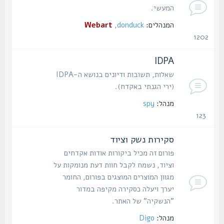
המעשי.
המנהלים:
donduck
,
Webart
1202
נושאים
IDPA
שאלות, תשובות ודיונים בנושא ה-IDPA
(ירי הגנתי באקדח).
מנהל:
spy
123
נושאים
סקירות נשק וציוד
פורום זה מכיל ביקורות אודות אקדחים
וציוד, נשמח לקבל חוות דעת מנומקות על
מגוון המוצרים המוצגים בפורום, החומר
יערך ויעלה כסקירה מקיפה במדור
"הנשקיה" של האתר.
מנהל:
Digo