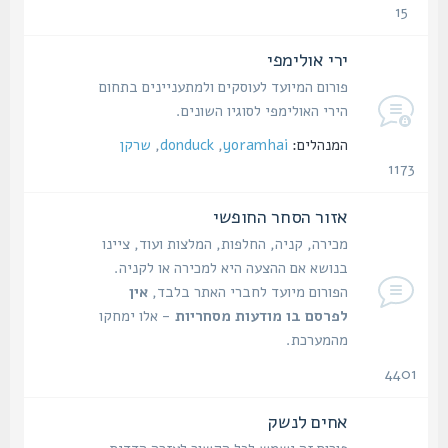
15
נושאים
ירי אולימפי
פורום המיועד לעוסקים ולמתעניינים בתחום
הירי האולימפי לסוגיו השונים.
המנהלים:
yoramhai
,
donduck
,
שרקן
1173
נושאים
אזור הסחר החופשי
מכירה, קניה, החלפות, המלצות ועוד, ציינו
בנושא אם ההצעה היא למכירה או לקניה.
הפורום מיועד לחברי האתר בלבד,
אין
לפרסם בו מודעות מסחריות
- אלו ימחקו
מהמערכת.
4401
נושאים
אחים לנשק