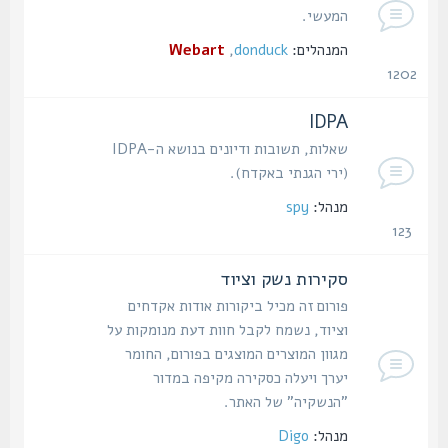
המעשי.
המנהלים:
donduck
,
Webart
1202
נושאים
IDPA
שאלות, תשובות ודיונים בנושא ה-IDPA
(ירי הגנתי באקדח).
מנהל:
spy
123
נושאים
סקירות נשק וציוד
פורום זה מכיל ביקורות אודות אקדחים
וציוד, נשמח לקבל חוות דעת מנומקות על
מגוון המוצרים המוצגים בפורום, החומר
יערך ויעלה כסקירה מקיפה במדור
"הנשקיה" של האתר.
מנהל:
Digo