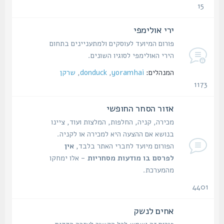
15
נושאים
ירי אולימפי
פורום המיועד לעוסקים ולמתעניינים בתחום
הירי האולימפי לסוגיו השונים.
המנהלים:
yoramhai
,
donduck
,
שרקן
1173
נושאים
אזור הסחר החופשי
מכירה, קניה, החלפות, המלצות ועוד, ציינו
בנושא אם ההצעה היא למכירה או לקניה.
הפורום מיועד לחברי האתר בלבד,
אין
לפרסם בו מודעות מסחריות
- אלו ימחקו
מהמערכת.
4401
נושאים
אחים לנשק