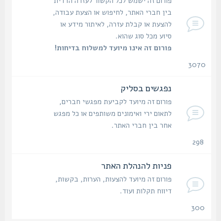
פורום זה ישמש לכל הקשור לעזרה הדדית
בין חברי האתר, לחיפוש או הצעת עבודה,
להצעת או קבלת עזרה, לאיתור מידע או
סיוע מכל סוג שהוא.
פורום זה אינו מיועד למשלוח בדיחות!
3070
נושאים
נפגשים בסליק
פורום זה מיועד לקביעת מפגשי חברים,
לתאום ירי ואימונים משותפים או כל מפגש
אחר בין חברי האתר.
298
נושאים
פניות להנהלת האתר
פורום זה מיועד להצעות, הערות, בקשות,
דיווח תקלות ועוד.
300
נושאים