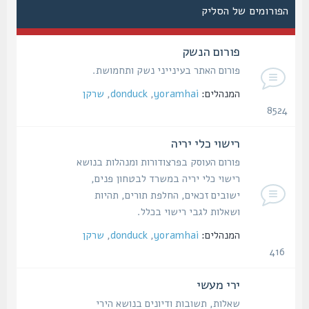
הפורומים של הסליק
פורום הנשק
פורום האתר בעינייני נשק ותחמושת.
המנהלים:
yoramhai
,
donduck
,
שרקן
8524
נושאים
רישוי כלי יריה
פורום העוסק בפרצודורות ומנהלות בנושא
רישוי כלי יריה במשרד לבטחון פנים,
ישובים זכאים, החלפת תורים, תהיות
ושאלות לגבי רישוי בכלל.
המנהלים:
yoramhai
,
donduck
,
שרקן
416
נושאים
ירי מעשי
שאלות, תשובות ודיונים בנושא הירי