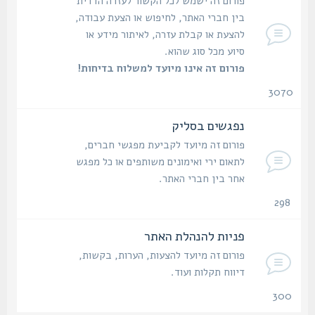
פורום זה ישמש לכל הקשור לעזרה הדדית
בין חברי האתר, לחיפוש או הצעת עבודה,
להצעת או קבלת עזרה, לאיתור מידע או
סיוע מכל סוג שהוא.
פורום זה אינו מיועד למשלוח בדיחות!
3070
נושאים
נפגשים בסליק
פורום זה מיועד לקביעת מפגשי חברים,
לתאום ירי ואימונים משותפים או כל מפגש
אחר בין חברי האתר.
298
נושאים
פניות להנהלת האתר
פורום זה מיועד להצעות, הערות, בקשות,
דיווח תקלות ועוד.
300
נושאים