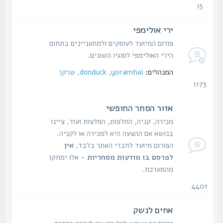
15
נושאים
ירי אולימפי
פורום המיועד לעוסקים ולמתעניינים בתחום
הירי האולימפי לסוגיו השונים.
המנהלים:
yoramhai
,
donduck
,
שרקן
1173
נושאים
אזור הסחר החופשי
מכירה, קניה, החלפות, המלצות ועוד, ציינו
בנושא אם ההצעה היא למכירה או לקניה.
הפורום מיועד לחברי האתר בלבד,
אין
לפרסם בו מודעות מסחריות
- אלו ימחקו
מהמערכת.
4401
נושאים
אחים לנשק