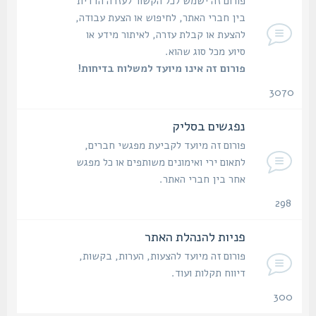
פורום זה ישמש לכל הקשור לעזרה הדדית
בין חברי האתר, לחיפוש או הצעת עבודה,
להצעת או קבלת עזרה, לאיתור מידע או
סיוע מכל סוג שהוא.
פורום זה אינו מיועד למשלוח בדיחות!
3070
נושאים
נפגשים בסליק
פורום זה מיועד לקביעת מפגשי חברים,
לתאום ירי ואימונים משותפים או כל מפגש
אחר בין חברי האתר.
298
נושאים
פניות להנהלת האתר
פורום זה מיועד להצעות, הערות, בקשות,
דיווח תקלות ועוד.
300
נושאים