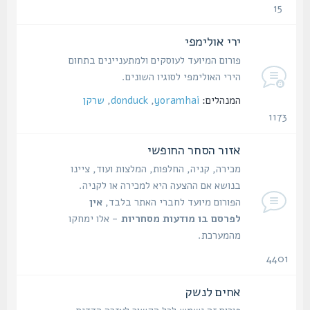
15
נושאים
ירי אולימפי
פורום המיועד לעוסקים ולמתעניינים בתחום
הירי האולימפי לסוגיו השונים.
המנהלים:
yoramhai
,
donduck
,
שרקן
1173
נושאים
אזור הסחר החופשי
מכירה, קניה, החלפות, המלצות ועוד, ציינו
בנושא אם ההצעה היא למכירה או לקניה.
הפורום מיועד לחברי האתר בלבד,
אין
לפרסם בו מודעות מסחריות
- אלו ימחקו
מהמערכת.
4401
נושאים
אחים לנשק