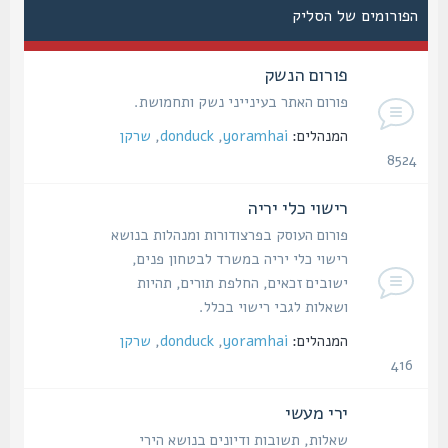
הפורומים של הסליק
פורום הנשק
פורום האתר בעינייני נשק ותחמושת.
המנהלים:
yoramhai
,
donduck
,
שרקן
8524
נושאים
רישוי כלי יריה
פורום העוסק בפרצודורות ומנהלות בנושא
רישוי כלי יריה במשרד לבטחון פנים,
ישובים זכאים, החלפת תורים, תהיות
ושאלות לגבי רישוי בכלל.
המנהלים:
yoramhai
,
donduck
,
שרקן
416
נושאים
ירי מעשי
שאלות, תשובות ודיונים בנושא הירי