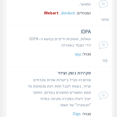
המעשי.
המנהלים:
donduck
,
Webart
1202
נושאים
IDPA
שאלות, תשובות ודיונים בנושא ה-IDPA
(ירי הגנתי באקדח).
מנהל:
spy
123
נושאים
סקירות נשק וציוד
פורום זה מכיל ביקורות אודות אקדחים
וציוד, נשמח לקבל חוות דעת מנומקות על
מגוון המוצרים המוצגים בפורום, החומר
יערך ויעלה כסקירה מקיפה במדור
"הנשקיה" של האתר.
מנהל:
Digo