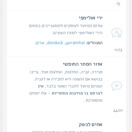
15
נושאים
ירי אולימפי
פורום המיועד לעוסקים ולמתעניינים בתחום
הירי האולימפי לסוגיו השונים.
המנהלים:
yoramhai
,
donduck
,
שרקן
1173
נושאים
אזור הסחר החופשי
מכירה, קניה, החלפות, המלצות ועוד, ציינו
בנושא אם ההצעה היא למכירה או לקניה.
הפורום מיועד לחברי האתר בלבד,
אין
לפרסם בו מודעות מסחריות
- אלו ימחקו
מהמערכת.
4401
נושאים
אחים לנשק