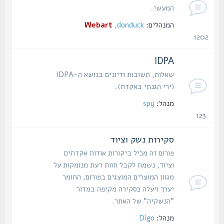
המעשי.
המנהלים:
donduck
,
Webart
1202
נושאים
IDPA
שאלות, תשובות ודיונים בנושא ה-IDPA
(ירי הגנתי באקדח).
מנהל:
spy
123
נושאים
סקירות נשק וציוד
פורום זה מכיל ביקורות אודות אקדחים
וציוד, נשמח לקבל חוות דעת מנומקות על
מגוון המוצרים המוצגים בפורום, החומר
יערך ויעלה כסקירה מקיפה במדור
"הנשקיה" של האתר.
מנהל:
Digo