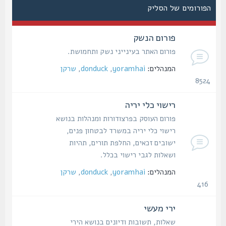
הפורומים של הסליק
פורום הנשק
פורום האתר בעינייני נשק ותחמושת.
המנהלים:
yoramhai
,
donduck
,
שרקן
8524
נושאים
רישוי כלי יריה
פורום העוסק בפרצודורות ומנהלות בנושא
רישוי כלי יריה במשרד לבטחון פנים,
ישובים זכאים, החלפת תורים, תהיות
ושאלות לגבי רישוי בכלל.
המנהלים:
yoramhai
,
donduck
,
שרקן
416
נושאים
ירי מעשי
שאלות, תשובות ודיונים בנושא הירי