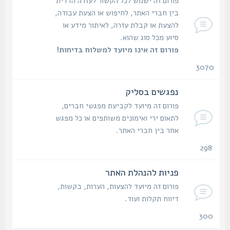
פורום זה ישמש לכל הקשור לעזרה הדדית
בין חברי האתר, לחיפוש או הצעת עבודה,
להצעת או קבלת עזרה, לאיתור מידע או
סיוע מכל סוג שהוא.
פורום זה אינו מיועד למשלוח בדיחות!
3070
נושאים
נפגשים בסליק
פורום זה מיועד לקביעת מפגשי חברים,
לתאום ירי ואימונים משותפים או כל מפגש
אחר בין חברי האתר.
298
נושאים
פניות להנהלת האתר
פורום זה מיועד להצעות, הערות, בקשות,
דיווח תקלות ועוד.
300
נושאים