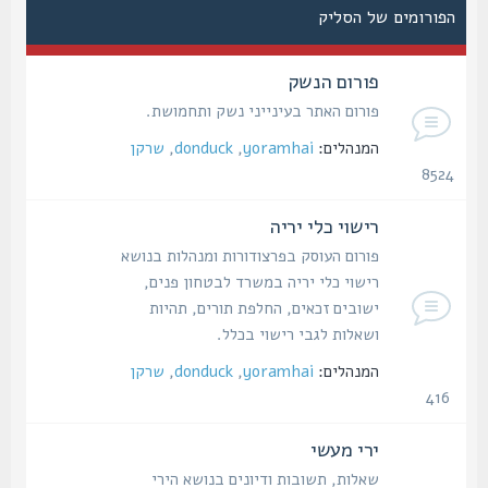
הפורומים של הסליק
פורום הנשק
פורום האתר בעינייני נשק ותחמושת.
המנהלים:
yoramhai
,
donduck
,
שרקן
8524
נושאים
רישוי כלי יריה
פורום העוסק בפרצודורות ומנהלות בנושא
רישוי כלי יריה במשרד לבטחון פנים,
ישובים זכאים, החלפת תורים, תהיות
ושאלות לגבי רישוי בכלל.
המנהלים:
yoramhai
,
donduck
,
שרקן
416
נושאים
ירי מעשי
שאלות, תשובות ודיונים בנושא הירי