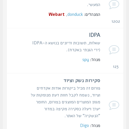
המעשי.
המנהלים:
donduck
,
Webart
1202
נושאים
IDPA
שאלות, תשובות ודיונים בנושא ה-IDPA
(ירי הגנתי באקדח).
מנהל:
spy
123
נושאים
סקירות נשק וציוד
פורום זה מכיל ביקורות אודות אקדחים
וציוד, נשמח לקבל חוות דעת מנומקות על
מגוון המוצרים המוצגים בפורום, החומר
יערך ויעלה כסקירה מקיפה במדור
"הנשקיה" של האתר.
מנהל:
Digo