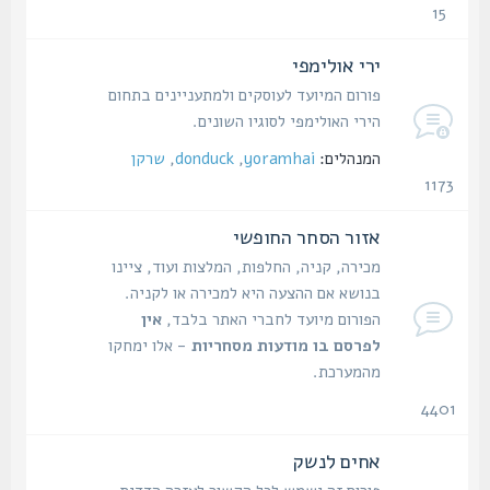
15
נושאים
ירי אולימפי
פורום המיועד לעוסקים ולמתעניינים בתחום
הירי האולימפי לסוגיו השונים.
המנהלים:
yoramhai
,
donduck
,
שרקן
1173
נושאים
אזור הסחר החופשי
מכירה, קניה, החלפות, המלצות ועוד, ציינו
בנושא אם ההצעה היא למכירה או לקניה.
הפורום מיועד לחברי האתר בלבד,
אין
לפרסם בו מודעות מסחריות
- אלו ימחקו
מהמערכת.
4401
נושאים
אחים לנשק