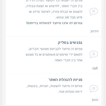
פורום זה ישמש לכל הקשור לעזרה הדדית
בין חברי האתר, לחיפוש או הצעת עבודה,
להצעת או קבלת עזרה, לאיתור מידע או
סיוע מכל סוג שהוא.
פורום זה אינו מיועד למשלוח בדיחות!
3070
נושאים
נפגשים בסליק
פורום זה מיועד לקביעת מפגשי חברים,
לתאום ירי ואימונים משותפים או כל מפגש
אחר בין חברי האתר.
298
נושאים
פניות להנהלת האתר
פורום זה מיועד להצעות, הערות, בקשות,
דיווח תקלות ועוד.
300
נושאים