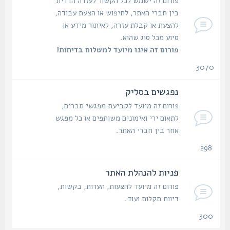
פורום זה ישמש לכל הקשור לעזרה הדדית
בין חברי האתר, לחיפוש או הצעת עבודה,
להצעת או קבלת עזרה, לאיתור מידע או
סיוע מכל סוג שהוא.
פורום זה אינו מיועד למשלוח בדיחות!
3070
נושאים
נפגשים בסליק
פורום זה מיועד לקביעת מפגשי חברים,
לתאום ירי ואימונים משותפים או כל מפגש
אחר בין חברי האתר.
298
נושאים
פניות להנהלת האתר
פורום זה מיועד להצעות, הערות, בקשות,
דיווח תקלות ועוד.
300
נושאים