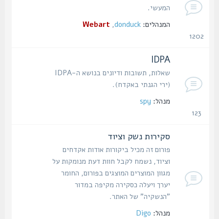
המעשי.
המנהלים:
donduck
,
Webart
1202
נושאים
IDPA
שאלות, תשובות ודיונים בנושא ה-IDPA
(ירי הגנתי באקדח).
מנהל:
spy
123
נושאים
סקירות נשק וציוד
פורום זה מכיל ביקורות אודות אקדחים
וציוד, נשמח לקבל חוות דעת מנומקות על
מגוון המוצרים המוצגים בפורום, החומר
יערך ויעלה כסקירה מקיפה במדור
"הנשקיה" של האתר.
מנהל:
Digo