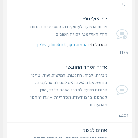
15
נושאים
ירי אולימפי
פורום המיועד לעוסקים ולמתעניינים בתחום
הירי האולימפי לסוגיו השונים.
המנהלים:
yoramhai
,
donduck
,
שרקן
1173
נושאים
אזור הסחר החופשי
מכירה, קניה, החלפות, המלצות ועוד, ציינו
בנושא אם ההצעה היא למכירה או לקניה.
הפורום מיועד לחברי האתר בלבד,
אין
לפרסם בו מודעות מסחריות
- אלו ימחקו
מהמערכת.
4401
נושאים
אחים לנשק