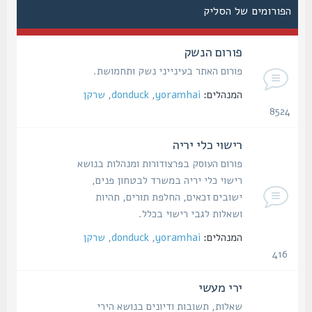
הפורומים של הסליק
פורום הנשק
פורום האתר בעינייני נשק ותחמושת.
המנהלים:
yoramhai
,
donduck
,
שרקן
8524
נושאים
רישוי כלי יריה
פורום העוסק בפרצודורות ומנהלות בנושא
רישוי כלי יריה במשרד לבטחון פנים,
ישובים זכאים, החלפת תורים, תהיות
ושאלות לגבי רישוי בכלל.
המנהלים:
yoramhai
,
donduck
,
שרקן
416
נושאים
ירי מעשי
שאלות, תשובות ודיונים בנושא הירי