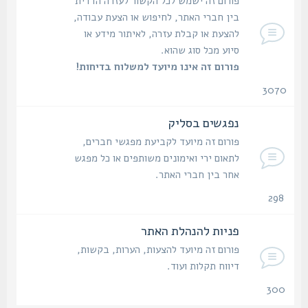
פורום זה ישמש לכל הקשור לעזרה הדדית
בין חברי האתר, לחיפוש או הצעת עבודה,
להצעת או קבלת עזרה, לאיתור מידע או
סיוע מכל סוג שהוא.
פורום זה אינו מיועד למשלוח בדיחות!
3070
נושאים
נפגשים בסליק
פורום זה מיועד לקביעת מפגשי חברים,
לתאום ירי ואימונים משותפים או כל מפגש
אחר בין חברי האתר.
298
נושאים
פניות להנהלת האתר
פורום זה מיועד להצעות, הערות, בקשות,
דיווח תקלות ועוד.
300
נושאים