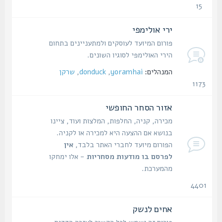
15
נושאים
ירי אולימפי
פורום המיועד לעוסקים ולמתעניינים בתחום
הירי האולימפי לסוגיו השונים.
המנהלים:
yoramhai
,
donduck
,
שרקן
1173
נושאים
אזור הסחר החופשי
מכירה, קניה, החלפות, המלצות ועוד, ציינו
בנושא אם ההצעה היא למכירה או לקניה.
הפורום מיועד לחברי האתר בלבד,
אין
לפרסם בו מודעות מסחריות
- אלו ימחקו
מהמערכת.
4401
נושאים
אחים לנשק