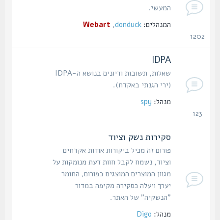
המעשי.
המנהלים:
donduck
,
Webart
1202
נושאים
IDPA
שאלות, תשובות ודיונים בנושא ה-IDPA
(ירי הגנתי באקדח).
מנהל:
spy
123
נושאים
סקירות נשק וציוד
פורום זה מכיל ביקורות אודות אקדחים
וציוד, נשמח לקבל חוות דעת מנומקות על
מגוון המוצרים המוצגים בפורום, החומר
יערך ויעלה כסקירה מקיפה במדור
"הנשקיה" של האתר.
מנהל:
Digo