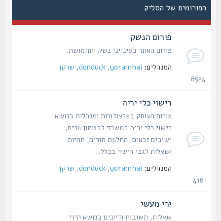
הפורומים של הסליק
פורום הנשק
פורום האתר בעינייני נשק ותחמושת.
המנהלים:
yoramhai
,
donduck
,
שרקן
8524
נושאים
רישוי כלי יריה
פורום העוסק בפרצודורות ומנהלות בנושא
רישוי כלי יריה במשרד לבטחון פנים,
ישובים זכאים, החלפת תורים, תהיות
ושאלות לגבי רישוי בכלל.
המנהלים:
yoramhai
,
donduck
,
שרקן
416
נושאים
ירי מעשי
שאלות, תשובות ודיונים בנושא הירי