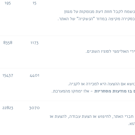
195
15
נושאים
הודעות
 נשמח לקבל חוות דעת מנומקות על מגוון
ה כסקירה מקיפה במדור "הנשקיה" של האתר.
8358
1173
נושאים
הודעות
י האולימפי לסוגיו השונים.
15437
4401
נושאים
הודעות
נושא אם ההצעה היא למכירה או לקניה.
 בו מודעות מסחריות
- אלו ימחקו מהמערכת.
22823
3070
נושאים
הודעות
 חברי האתר, לחיפוש או הצעת עבודה, להצעת או
וא.