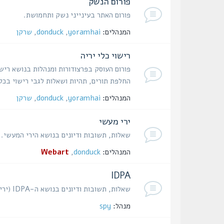
פורום הנשק
פורום האתר בעינייני נשק ותחמושת.
המנהלים:
yoramhai
,
donduck
,
שרקן
רישוי כלי יריה
פורום העוסק בפרצודורות ומנהלות בנושא רישו
החלפת תורים, תהיות ושאלות לגבי רישוי בכל
המנהלים:
yoramhai
,
donduck
,
שרקן
ירי מעשי
שאלות, תשובות ודיונים בנושא הירי המעשי.
המנהלים:
donduck
,
Webart
IDPA
שאלות, תשובות ודיונים בנושא ה-IDPA (ירי הגנתי באקדח).
מנהל:
spy