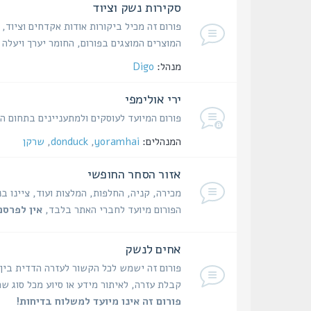
סקירות נשק וציוד
פורום זה מכיל ביקורות אודות אקדחים וציוד,
המוצרים המוצגים בפורום, החומר יערך ויעל
מנהל:
Digo
ירי אולימפי
פורום המיועד לעוסקים ולמתעניינים בתחום היר
המנהלים:
yoramhai
,
donduck
,
שרקן
אזור הסחר החופשי
מכירה, קניה, החלפות, המלצות ועוד, ציינו ב
הפורום מיועד לחברי האתר בלבד,
אין לפרסם
אחים לנשק
פורום זה ישמש לכל הקשור לעזרה הדדית בין
קבלת עזרה, לאיתור מידע או סיוע מכל סוג שה
פורום זה אינו מיועד למשלוח בדיחות!