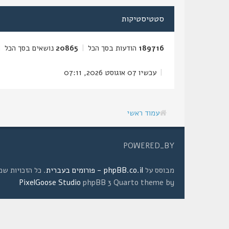
סטטיסטיקות
189716
הודעות בסך הכל
|
20865
נושאים בסך הכל
|
|
עכשיו 07 אוגוסט 2026, 07:11
עמוד ראשי
POWERED_BY
מבוסס על
phpBB.co.il - פורומים בעברית
. כל הזכויות שמורות © 2008 
PixelGoose Studio
phpBB 3 Quarto theme by