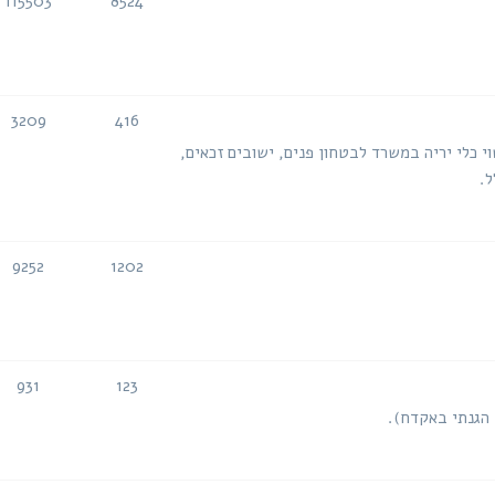
115503
8524
נושאים
הודעות
3209
416
נושאים
הודעות
י כלי יריה במשרד לבטחון פנים, ישובים זכאים,
ל.
9252
1202
נושאים
הודעות
931
123
נושאים
הודעות