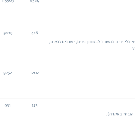
115503
8524
נושאים
הודעות
3209
416
נושאים
הודעות
י כלי יריה במשרד לבטחון פנים, ישובים זכאים,
ל.
9252
1202
נושאים
הודעות
931
123
נושאים
הודעות