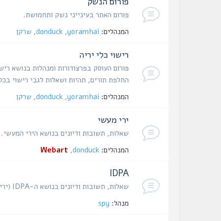
פורום הנשק
פורום האתר בעינייני נשק ותחמושת.
המנהלים:
yoramhai
,
donduck
,
שרקן
רישוי כלי יריה
פורום העוסק בפרצודורות ומנהלות בנושא רישו
החלפת תורים, תהיות ושאלות לגבי רישוי בכל
המנהלים:
yoramhai
,
donduck
,
שרקן
ירי מעשי
שאלות, תשובות ודיונים בנושא הירי המעשי.
המנהלים:
donduck
,
Webart
IDPA
שאלות, תשובות ודיונים בנושא ה-IDPA (ירי הגנתי באקדח).
מנהל:
spy