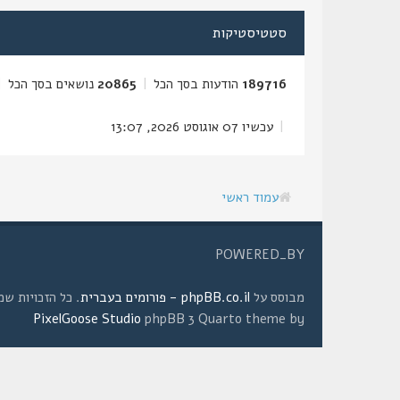
סטטיסטיקות
189716
הודעות בסך הכל
|
20865
נושאים בסך הכל
|
|
עכשיו 07 אוגוסט 2026, 13:07
עמוד ראשי
POWERED_BY
מבוסס על
phpBB.co.il - פורומים בעברית
. כל הזכויות שמורות © 2008 
PixelGoose Studio
phpBB 3 Quarto theme by