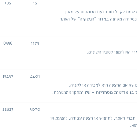
195
15
נושאים
הודעות
 נשמח לקבל חוות דעת מנומקות על מגוון
ה כסקירה מקיפה במדור "הנשקיה" של האתר.
8358
1173
נושאים
הודעות
י האולימפי לסוגיו השונים.
15437
4401
נושאים
הודעות
נושא אם ההצעה היא למכירה או לקניה.
 בו מודעות מסחריות
- אלו ימחקו מהמערכת.
22823
3070
נושאים
הודעות
 חברי האתר, לחיפוש או הצעת עבודה, להצעת או
וא.