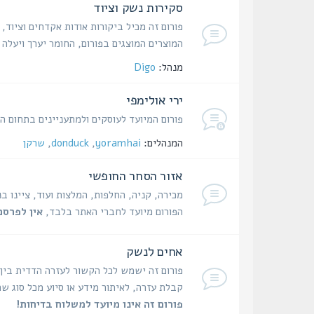
סקירות נשק וציוד
פורום זה מכיל ביקורות אודות אקדחים וציוד,
המוצרים המוצגים בפורום, החומר יערך ויעל
מנהל:
Digo
ירי אולימפי
פורום המיועד לעוסקים ולמתעניינים בתחום היר
המנהלים:
yoramhai
,
donduck
,
שרקן
אזור הסחר החופשי
מכירה, קניה, החלפות, המלצות ועוד, ציינו ב
הפורום מיועד לחברי האתר בלבד,
אין לפרסם
אחים לנשק
פורום זה ישמש לכל הקשור לעזרה הדדית בין
קבלת עזרה, לאיתור מידע או סיוע מכל סוג שה
פורום זה אינו מיועד למשלוח בדיחות!