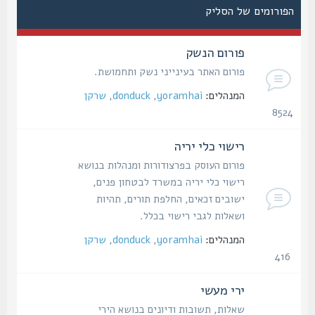
הפורומים של הסליק
פורום הנשק
פורום האתר בעינייני נשק ותחמושת.
המנהלים:
yoramhai
,
donduck
,
שרקן
8524
נושאים
רישוי כלי יריה
פורום העוסק בפרצודורות ומנהלות בנושא
רישוי כלי יריה במשרד לבטחון פנים,
ישובים זכאים, החלפת תורים, תהיות
ושאלות לגבי רישוי בכלל.
המנהלים:
yoramhai
,
donduck
,
שרקן
416
נושאים
ירי מעשי
שאלות, תשובות ודיונים בנושא הירי