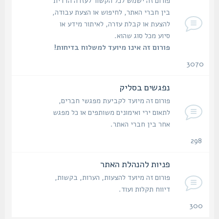
פורום זה ישמש לכל הקשור לעזרה הדדית
בין חברי האתר, לחיפוש או הצעת עבודה,
להצעת או קבלת עזרה, לאיתור מידע או
סיוע מכל סוג שהוא.
פורום זה אינו מיועד למשלוח בדיחות!
3070
נושאים
נפגשים בסליק
פורום זה מיועד לקביעת מפגשי חברים,
לתאום ירי ואימונים משותפים או כל מפגש
אחר בין חברי האתר.
298
נושאים
פניות להנהלת האתר
פורום זה מיועד להצעות, הערות, בקשות,
דיווח תקלות ועוד.
300
נושאים