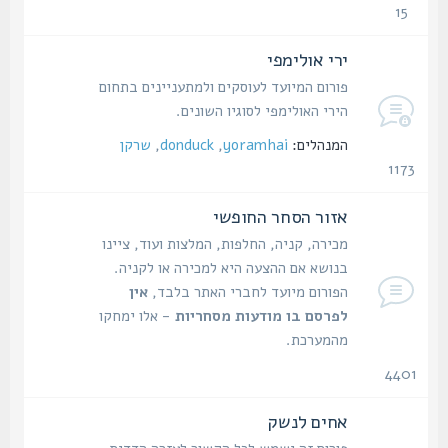
15
נושאים
ירי אולימפי
פורום המיועד לעוסקים ולמתעניינים בתחום
הירי האולימפי לסוגיו השונים.
המנהלים:
yoramhai
,
donduck
,
שרקן
1173
נושאים
אזור הסחר החופשי
מכירה, קניה, החלפות, המלצות ועוד, ציינו
בנושא אם ההצעה היא למכירה או לקניה.
הפורום מיועד לחברי האתר בלבד,
אין
לפרסם בו מודעות מסחריות
- אלו ימחקו
מהמערכת.
4401
נושאים
אחים לנשק