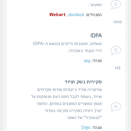
המעשי.
המנהלים:
donduck
,
Webart
1202
נושאים
IDPA
שאלות, תשובות ודיונים בנושא ה-IDPA
(ירי הגנתי באקדח).
מנהל:
spy
123
נושאים
סקירות נשק וציוד
פורום זה מכיל ביקורות אודות אקדחים
וציוד, נשמח לקבל חוות דעת מנומקות על
מגוון המוצרים המוצגים בפורום, החומר
יערך ויעלה כסקירה מקיפה במדור
"הנשקיה" של האתר.
מנהל:
Digo